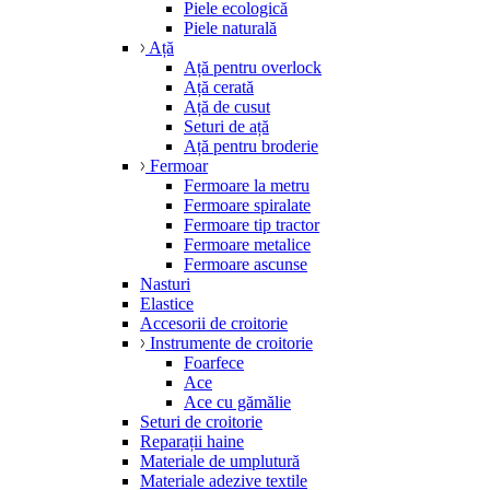
Piele ecologică
Piele naturală
Ață
Ață pentru overlock
Ață cerată
Ață de cusut
Seturi de ață
Ață pentru broderie
Fermoar
Fermoare la metru
Fermoare spiralate
Fermoare tip tractor
Fermoare metalice
Fermoare ascunse
Nasturi
Elastice
Accesorii de croitorie
Instrumente de croitorie
Foarfece
Ace
Ace cu gămălie
Seturi de croitorie
Reparații haine
Materiale de umplutură
Materiale adezive textile