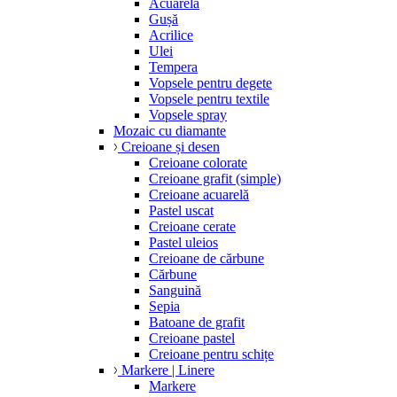
Acuarelă
Gușă
Acrilice
Ulei
Tempera
Vopsele pentru degete
Vopsele pentru textile
Vopsele spray
Mozaic cu diamante
Creioane și desen
Creioane colorate
Creioane grafit (simple)
Creioane acuarelă
Pastel uscat
Creioane cerate
Pastel uleios
Creioane de cărbune
Cărbune
Sanguină
Sepia
Batoane de grafit
Creioane pastel
Creioane pentru schițe
Markere | Linere
Markere