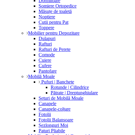
Dormitoare
Somiere Ortopedice
Măsuțe de toaletă
Noptiere
Cutii pentru Pat
Toppere
Mobilier pentru Depozitare
Dulapuri
Rafturi
Rafturi de Perete
Comode
Cuiere
Cufere
Pantofare
Mobilă Moale
Pufuri | Banchete
Rotunde | Cilindrice
Pătrate | Dreptunghiulare
Seturi de Mobilă Moale
Canapele
Canapele-colțare
Fotolii
Fotolii Balansoare
Șezlonguri Moi
Paturi Pliabile