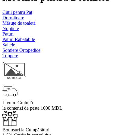
Cutii pentru Pat
Dormitoare
Măsuțe de toaletă
Noptiere
Paturi
Paturi Rabatabile
Saltele
Somiere Ortopedice
Toppere
Livrare Gratuită
la comenzi de peste 1000 MDL
Bonusuri la Cumpărături