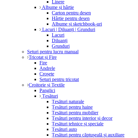
Linere
Albume și hârtie
Carton pentru desen
Hârtie pentru desen
Albume și sketchbook-uri
Lacuri | Diluanți | Grunduri
Lacuri
Diluanți
Grunduri
Seturi pentru lucru manual
Tricotat și Fire
Fire
Andrele
Croșete
Seturi pentru tricotat
Croitorie și Textile
Panglici
Țesături
Țesături naturale
Țesături pentru haine
Țesături pentru mobilier
Țesături pentru interior și decor
Țesături tehnice și speciale
Țesături auto
Țesături pentru căptușeală și auxiliare