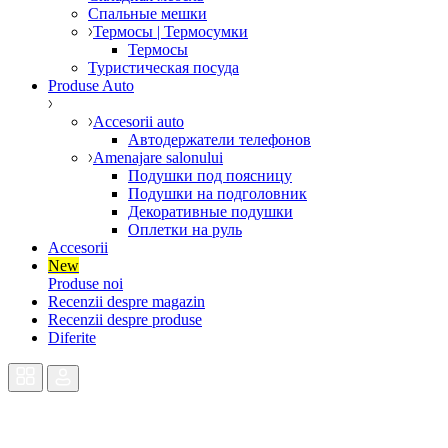
Спальные мешки
Термосы | Термосумки
Термосы
Туристическая посуда
Produse Auto
Accesorii auto
Автодержатели телефонов
Amenajare salonului
Подушки под поясницу
Подушки на подголовник
Декоративные подушки
Оплетки на руль
Accesorii
New
Produse noi
Recenzii despre magazin
Recenzii despre produse
Diferite