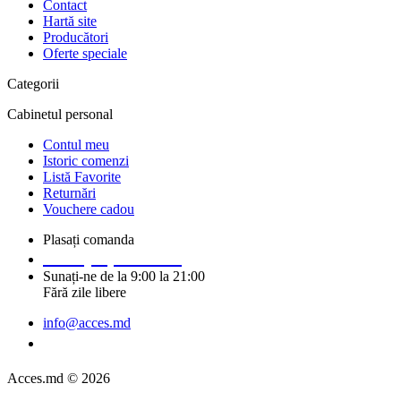
Contact
Hartă site
Producători
Oferte speciale
Categorii
Cabinetul personal
Contul meu
Istoric comenzi
Listă Favorite
Returnări
Vouchere cadou
Plasați comanda
+373 (69) 14 91 92
Sunați-ne de la 9:00 la 21:00
Fără zile libere
info@acces.md
Solicitați un apel
Acces.md © 2026