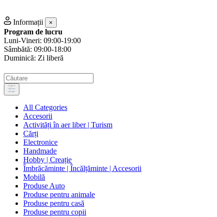
Informații
×
Program de lucru
Luni-Vineri: 09:00-19:00
Sâmbătă: 09:00-18:00
Duminică: Zi liberă
All Categories
Accesorii
Activități în aer liber | Turism
Cărți
Electronice
Handmade
Hobby | Creație
Îmbrăcăminte | Încălțăminte | Accesorii
Mobilă
Produse Auto
Produse pentru animale
Produse pentru casă
Produse pentru copii