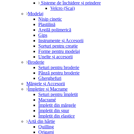
Sisteme de închidere și prindere
Velcro (Scai)
Modelaj
Nisip cinetic
Plastilină
Argilă polimerică
Gips
Instrumente și Accesorii
Șorțuri pentru creație
Forme pentru modelaj
Unelte și accesorii
Broderie
Seturi pentru broderie
Pânză pentru broderie
Gherghefuri
Mărgele și Accesorii
Împletire și Macrame
Seturi pentru împletit
Macramé
Împletit din mărgele
Împletit din șnur
Împletit din elastice
Artă din hârtie
Quilling
Origami