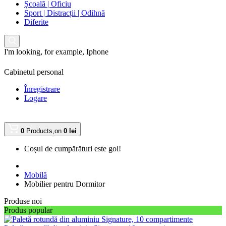
Școală | Oficiu
Sport | Distracții | Odihnă
Diferite
I'm looking, for example,
Iphone
Cabinetul personal
Înregistrare
Logare
0
Products,
on
0 lei
Coșul de cumpărături este gol!
Mobilă
Mobilier pentru Dormitor
Produse noi
Produs popular