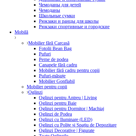
Чемоданы для детей
Чемоданы
Школьные сумки
Рюкзаки и ранцы для школы
Рюкзаки спортивные и городские
Mobilă
Mobilier fără Carcasă
Fotolii Bean Bag
Pufuri
Perne de podea
Canapele fără cadru
Mobilier fără cadru pentru copii
Pufuri-măsuțe
Mobilier Gonflabil
Mobilier pentru copii
Oglinzi
Oglinzi pentru Antreu | Living
Oglinzi pentru Baie
Oglinzi pentru Dormitor | Machiaj
Oglinzi de Podea
Oglinzi cu Iluminare (LED)
Oglinzi cu Polițe și Spațiu de Depozitare
Oglinzi Decorative | Figurate
Toate Oglinzile