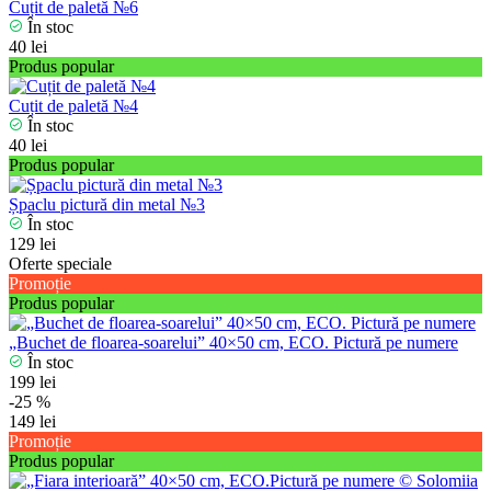
Cuțit de paletă №6
În stoc
40 lei
Produs popular
Cuțit de paletă №4
În stoc
40 lei
Produs popular
Șpaclu pictură din metal №3
În stoc
129 lei
Oferte speciale
Promoție
Produs popular
„Buchet de floarea-soarelui” 40×50 cm, ECO. Pictură pe numere
În stoc
199 lei
-25 %
149 lei
Promoție
Produs popular