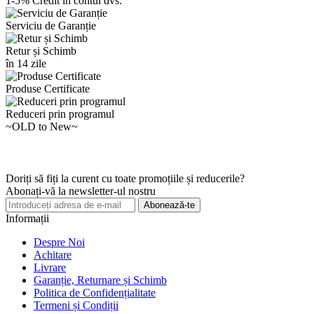
1-5% Credit în contul dvs.
Serviciu de Garanție
Retur și Schimb
în 14 zile
Produse Certificate
Reduceri prin programul
~OLD to New~
Doriți să fiți la curent cu toate promoțiile și reducerile?
Abonați-vă la newsletter-ul nostru
Abonează-te
Informații
Despre Noi
Achitare
Livrare
Garanție, Returnare și Schimb
Politica de Confidențialitate
Termeni și Condiții