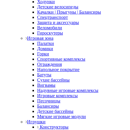
Ходунки
Детские велосипеды
Качалки | Прыгуны | Балансиры
Спецтранспорт
Защита и аксессуары
Веломобили
Гироскутеры
Игровая зона
Палатки
Домики
Горки
Спортивные комплексы
Ограждения
Напольное покрытие
Батуты
Сухие бассейны
Вигвамы
Надувные игровые комплексы
Игровые комплексы
Песочницы
Балансиры
Детские бассейны
Мягкие игровые модули
Игрушки
Конструкторы