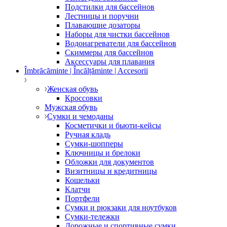
Подстилки для бассейнов
Лестницы и поручни
Плавающие дозаторы
Наборы для чистки бассейнов
Водонагреватели для бассейнов
Скиммеры для бассейнов
Аксессуары для плавания
Îmbrăcăminte | Încălțăminte | Accesorii
Женская обувь
Кроссовки
Мужская обувь
Сумки и чемоданы
Косметички и бьюти-кейсы
Ручная кладь
Сумки-шопперы
Ключницы и брелоки
Обложки для документов
Визитницы и кредитницы
Кошельки
Клатчи
Портфели
Сумки и рюкзаки для ноутбуков
Сумки-тележки
Дорожные и спортивные сумки