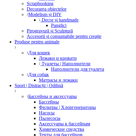
Scrapbooking
Decorarea obiectelor
Modelism și DIY
Decor și handmade
Panglici
Pirogravură și Sculptură
Accesorii și consumabile pentru creație
Produse pentru animale
Для кошек
Лежаки и кровати
Туалеты | Наполнители
Наполнители для туалета
Для собак
Матрасы и лежаки
Sport | Distracții | Odihnă
Бассейны и аксессуары
Бассейны
Фильтры | Хлоргенераторы
Насосы
Пылесосы
Аксессуары к бассейнам
Химические средства
Тенты для бассейнов