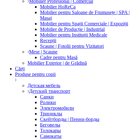
Mobilier Profesional | Comercial
Mobilier HoReCa
Mobilier pentru Saloane de Frumusețe | SPA |
Masaj
Mobilier pentru Spații Comerciale | Expoziții
Mobilier de Producție | Industrial
Mobilier pentru Instituții Medicale
Recepții
Scaune | Fotolii pentru Vizitatori
Mese | Scaune
Cadre pentru Masă
Mobilier Exterior | de Grădină
Cărți
Produse pentru copii
Детская мебель
Детский транспорт
Санки
Ролики
Электромобили
Трициклы
Скейтборды | Пенни-борды
Беговелы
Толокары
Самокаты