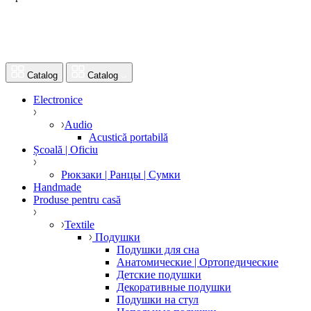
Catalog
Catalog
Electronice
Audio
Acustică portabilă
Școală | Oficiu
Рюкзаки | Ранцы | Сумки
Handmade
Produse pentru casă
Textile
Подушки
Подушки для сна
Анатомические | Ортопедические
Детские подушки
Декоративные подушки
Подушки на стул