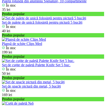
Paletă rotundă din aluminiu Signature, 10 compartimente
În stoc
35 lei
Produs popular
Set de palete de unică folosință pentru pictură 5 bucăți
În stoc
40 lei
Produs popular
Planșă de schițe Clips Med
În stoc
199 lei
Produs popular
Set de сuțite de paletă Palette Knife Set 5 buc.
În stoc
50 lei
Produs popular
Set de spacle pictură din metal, 5 bucăți
În stoc
169 lei
Produs popular