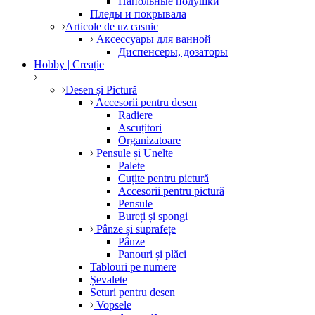
Напольные подушки
Пледы и покрывала
Articole de uz casnic
Аксессуары для ванной
Диспенсеры, дозаторы
Hobby | Creație
Desen și Pictură
Accesorii pentru desen
Radiere
Ascuțitori
Organizatoare
Pensule și Unelte
Palete
Cuțite pentru pictură
Accesorii pentru pictură
Pensule
Bureți și spongi
Pânze și suprafețe
Pânze
Panouri și plăci
Tablouri pe numere
Șevalete
Seturi pentru desen
Vopsele