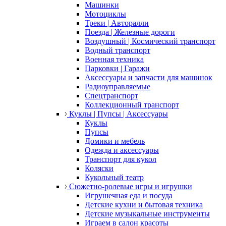
Машинки
Мотоциклы
Треки | Авторалли
Поезда | Железные дороги
Воздушный | Космический транспорт
Водный транспорт
Военная техника
Парковки | Гаражи
Аксессуары и запчасти для машинок
Радиоуправляемые
Спецтранспорт
Коллекционный транспорт
Куклы | Пупсы | Аксессуары
Куклы
Пупсы
Домики и мебель
Одежда и аксессуары
Транспорт для кукол
Коляски
Кукольный театр
Сюжетно-ролевые игры и игрушки
Игрушечная еда и посуда
Детские кухни и бытовая техника
Детские музыкальные инструменты
Играем в салон красоты