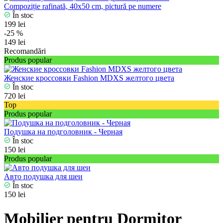
Compoziție rafinată, 40x50 cm, pictură pe numere
În stoc
199 lei
-25 %
149 lei
Recomandări
Produs popular
Женские кроссовки Fashion MDXS желтого цвета
În stoc
720 lei
Top
Produs popular
Подушка на подголовник - Черная
În stoc
150 lei
Produs popular
Авто подушка для шеи
În stoc
150 lei
Mobilier pentru Dormitor