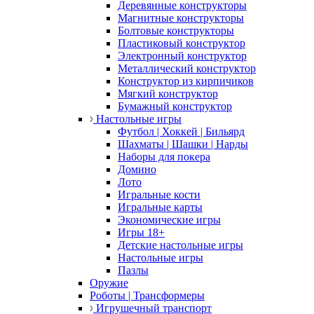
Деревянные конструкторы
Магнитные конструкторы
Болтовые конструкторы
Пластиковый конструктор
Электронный конструктор
Металлический конструктор
Конструктор из кирпичиков
Мягкий конструктор
Бумажный конструктор
Настольные игры
Футбол | Хоккей | Бильярд
Шахматы | Шашки | Нарды
Наборы для покера
Домино
Лото
Игральные кости
Игральные карты
Экономические игры
Игры 18+
Детские настольные игры
Настольные игры
Пазлы
Оружие
Роботы | Трансформеры
Игрушечный транспорт