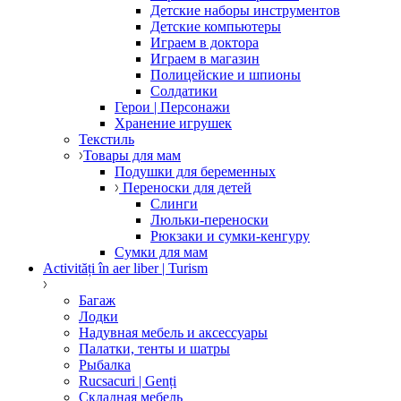
Детские наборы инструментов
Детские компьютеры
Играем в доктора
Играем в магазин
Полицейские и шпионы
Солдатики
Герои | Персонажи
Хранение игрушек
Текстиль
Товары для мам
Подушки для беременных
Переноски для детей
Слинги
Люльки-переноски
Рюкзаки и сумки-кенгуру
Сумки для мам
Activități în aer liber | Turism
Багаж
Лодки
Надувная мебель и аксессуары
Палатки, тенты и шатры
Рыбалка
Rucsacuri | Genți
Складная мебель