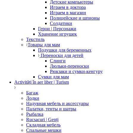
Детские компьютеры
Играем в доктора
Играем в магазин
Полицейские и шпионы
Солдатики
Герои | Персонажи
Хранение игрушек
Текстиль
Товары для мам
Подушки для беременных
Переноски для детей
Слинги
Люльки-переноски
Рюкзаки и сумки-кенгуру
Сумки для мам
Activități în aer liber | Turism
Багаж
Лодки
Надувная мебель и аксессуары
Палатки, тенты и шатры
Рыбалка
Rucsacuri | Genți
Складная мебель
Спальные мешки