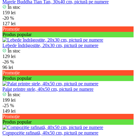
Marele Buddha Tian Tan, 30x40 cm, pictură pe numere
În stoc
159 lei
-20 %
127 lei
Promoție
Produs popular
Lebede îndrăgostite, 20x30 cm, pictură pe numere
În stoc
129 lei
-26 %
96 lei
Promoție
Produs popular
Palat printre stele, 40x50 cm, pictură pe numere
În stoc
199 lei
-25 %
149 lei
Promoție
Produs popular
Compoziție rafinată, 40x50 cm, pictură pe numere