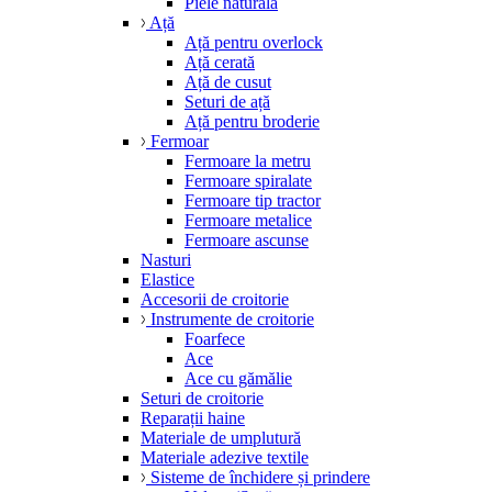
Piele naturală
Ață
Ață pentru overlock
Ață cerată
Ață de cusut
Seturi de ață
Ață pentru broderie
Fermoar
Fermoare la metru
Fermoare spiralate
Fermoare tip tractor
Fermoare metalice
Fermoare ascunse
Nasturi
Elastice
Accesorii de croitorie
Instrumente de croitorie
Foarfece
Ace
Ace cu gămălie
Seturi de croitorie
Reparații haine
Materiale de umplutură
Materiale adezive textile
Sisteme de închidere și prindere