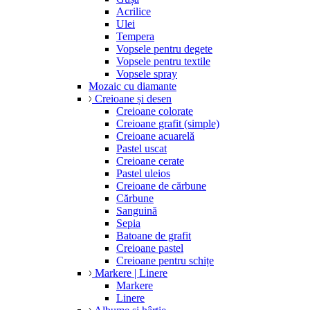
Acrilice
Ulei
Tempera
Vopsele pentru degete
Vopsele pentru textile
Vopsele spray
Mozaic cu diamante
Creioane și desen
Creioane colorate
Creioane grafit (simple)
Creioane acuarelă
Pastel uscat
Creioane cerate
Pastel uleios
Creioane de cărbune
Cărbune
Sanguină
Sepia
Batoane de grafit
Creioane pastel
Creioane pentru schițe
Markere | Linere
Markere
Linere