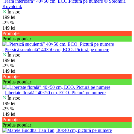
„Fiara interioară” 40×50 cm, ECO.Pictură pe numere © Solomiia
Kovalciuk
În stoc
199 lei
-25 %
149 lei
Promoție
Produs popular
„Piersică suculentă” 40×50 cm, ECO. Pictură pe numere
În stoc
199 lei
-25 %
149 lei
Promoție
Produs popular
„Libertate florală” 40×50 cm, ECO. Pictură pe numere
În stoc
199 lei
-25 %
149 lei
Promoție
Produs popular