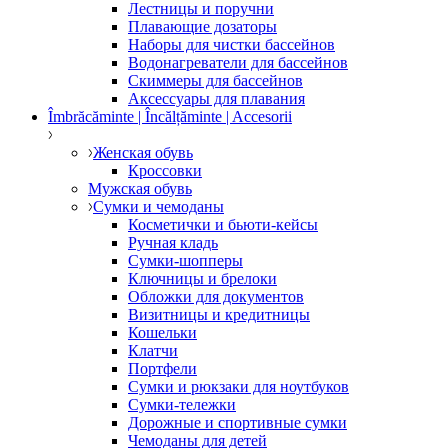
Лестницы и поручни
Плавающие дозаторы
Наборы для чистки бассейнов
Водонагреватели для бассейнов
Скиммеры для бассейнов
Аксессуары для плавания
Îmbrăcăminte | Încălțăminte | Accesorii
Женская обувь
Кроссовки
Мужская обувь
Сумки и чемоданы
Косметички и бьюти-кейсы
Ручная кладь
Сумки-шопперы
Ключницы и брелоки
Обложки для документов
Визитницы и кредитницы
Кошельки
Клатчи
Портфели
Сумки и рюкзаки для ноутбуков
Сумки-тележки
Дорожные и спортивные сумки
Чемоданы для детей