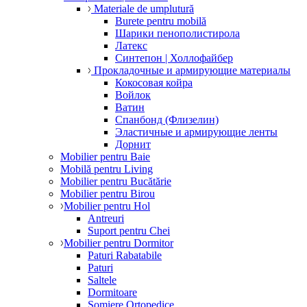
Materiale de umplutură
Burete pentru mobilă
Шарики пенополистирола
Латекс
Синтепон | Холлофайбер
Прокладочные и армирующие материалы
Кокосовая койра
Войлок
Ватин
Спанбонд (Флизелин)
Эластичные и армирующие ленты
Дорнит
Mobilier pentru Baie
Mobilă pentru Living
Mobilier pentru Bucătărie
Mobilier pentru Birou
Mobilier pentru Hol
Antreuri
Suport pentru Chei
Mobilier pentru Dormitor
Paturi Rabatabile
Paturi
Saltele
Dormitoare
Somiere Ortopedice