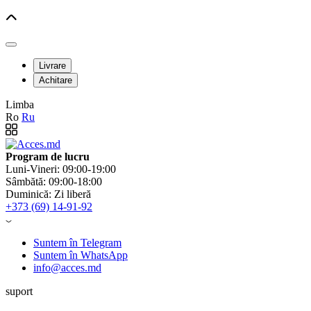
Livrare
Achitare
Limba
Ro
Ru
Program de lucru
Luni-Vineri: 09:00-19:00
Sâmbătă: 09:00-18:00
Duminică: Zi liberă
+373 (69) 14-91-92
Suntem în Telegram
Suntem în WhatsApp
info@acces.md
suport