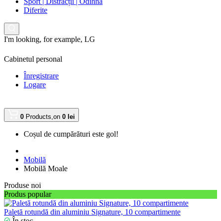
Sport | Distracții | Odihnă
Diferite
I'm looking, for example,
LG
Cabinetul personal
Înregistrare
Logare
0
Products,
on
0 lei
Coșul de cumpărături este gol!
Mobilă
Mobilă Moale
Produse noi
Produs popular
Paletă rotundă din aluminiu Signature, 10 compartimente
În stoc