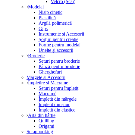
Velcro (Scai)
Modelaj
Nisip cinetic
Plastilină
Argilă polimerică
Gips
Instrumente și Accesorii
Șorțuri pentru creație
Forme pentru modelaj
Unelte și accesorii
Broderie
Seturi pentru broderie
Pânză pentru broderie
Gherghefuri
Mărgele și Accesorii
Împletire și Macrame
Seturi pentru împletit
Macramé
Împletit din mărgele
Împletit din șnur
Împletit din elastice
Artă din hârtie
Quilling
Origami
Scrapbooking