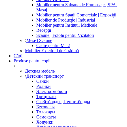
Mobilier pentru Saloane de Frumusețe | SPA |
Masaj
Mobilier pentru Spații Comerciale | Expoziții
Mobilier de Producție | Industrial
Mobilier pentru Instituții Medicale
Recepții
Scaune | Fotolii pentru Vizitatori
Mese | Scaune
Cadre pentru Masă
Mobilier Exterior | de Grădină
Cărți
Produse pentru copii
Детская мебель
Детский транспорт
Санки
Ролики
Электромобили
Трициклы
Скейтборды | Пенни-борды
Беговелы
Толокары
Самокаты
Ходунки