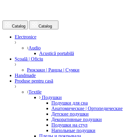
Catalog
Catalog
Electronice
Audio
Acustică portabilă
Școală | Oficiu
Рюкзаки | Ранцы | Сумки
Handmade
Produse pentru casă
Textile
Подушки
Подушки для сна
Анатомические | Ортопедические
Детские подушки
Декоративные подушки
Подушки на стул
Напольные подушки
Пледы и покрывала