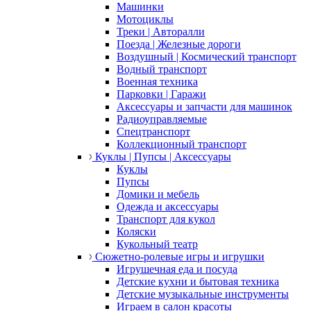
Машинки
Мотоциклы
Треки | Авторалли
Поезда | Железные дороги
Воздушный | Космический транспорт
Водный транспорт
Военная техника
Парковки | Гаражи
Аксессуары и запчасти для машинок
Радиоуправляемые
Спецтранспорт
Коллекционный транспорт
Куклы | Пупсы | Аксессуары
Куклы
Пупсы
Домики и мебель
Одежда и аксессуары
Транспорт для кукол
Коляски
Кукольный театр
Сюжетно-ролевые игры и игрушки
Игрушечная еда и посуда
Детские кухни и бытовая техника
Детские музыкальные инструменты
Играем в салон красоты