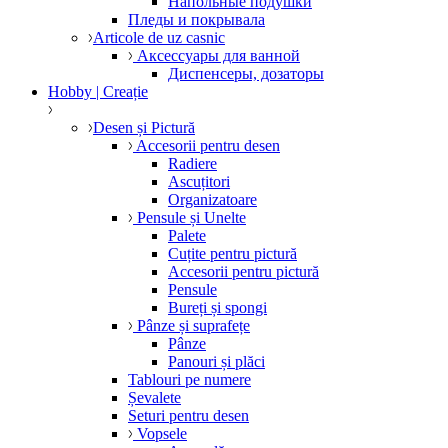
Напольные подушки
Пледы и покрывала
Articole de uz casnic
Аксессуары для ванной
Диспенсеры, дозаторы
Hobby | Creație
Desen și Pictură
Accesorii pentru desen
Radiere
Ascuțitori
Organizatoare
Pensule și Unelte
Palete
Cuțite pentru pictură
Accesorii pentru pictură
Pensule
Bureți și spongi
Pânze și suprafețe
Pânze
Panouri și plăci
Tablouri pe numere
Șevalete
Seturi pentru desen
Vopsele