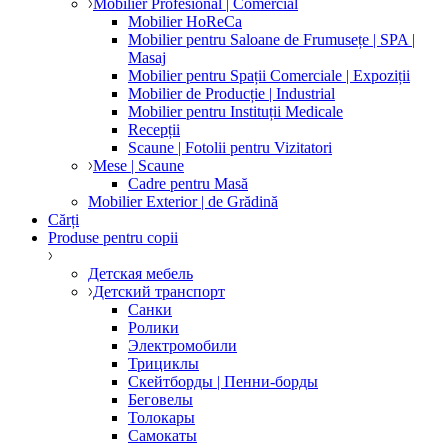
Mobilier Profesional | Comercial
Mobilier HoReCa
Mobilier pentru Saloane de Frumusețe | SPA |
Masaj
Mobilier pentru Spații Comerciale | Expoziții
Mobilier de Producție | Industrial
Mobilier pentru Instituții Medicale
Recepții
Scaune | Fotolii pentru Vizitatori
Mese | Scaune
Cadre pentru Masă
Mobilier Exterior | de Grădină
Cărți
Produse pentru copii
Детская мебель
Детский транспорт
Санки
Ролики
Электромобили
Трициклы
Скейтборды | Пенни-борды
Беговелы
Толокары
Самокаты