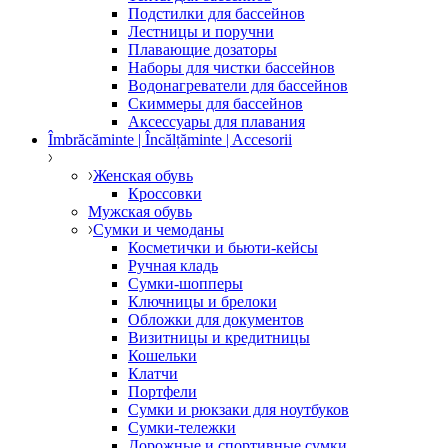
Подстилки для бассейнов
Лестницы и поручни
Плавающие дозаторы
Наборы для чистки бассейнов
Водонагреватели для бассейнов
Скиммеры для бассейнов
Аксессуары для плавания
Îmbrăcăminte | Încălțăminte | Accesorii
Женская обувь
Кроссовки
Мужская обувь
Сумки и чемоданы
Косметички и бьюти-кейсы
Ручная кладь
Сумки-шопперы
Ключницы и брелоки
Обложки для документов
Визитницы и кредитницы
Кошельки
Клатчи
Портфели
Сумки и рюкзаки для ноутбуков
Сумки-тележки
Дорожные и спортивные сумки