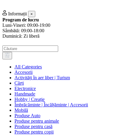
Informații
×
Program de lucru
Luni-Vineri: 09:00-19:00
Sâmbătă: 09:00-18:00
Duminică: Zi liberă
All Categories
Accesorii
Activități în aer liber | Turism
Cărți
Electronice
Handmade
Hobby | Creație
Îmbrăcăminte | Încălțăminte | Accesorii
Mobilă
Produse Auto
Produse pentru animale
Produse pentru casă
Produse pentru copii