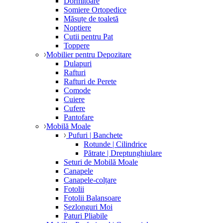
Dormitoare
Somiere Ortopedice
Măsuțe de toaletă
Noptiere
Cutii pentru Pat
Toppere
Mobilier pentru Depozitare
Dulapuri
Rafturi
Rafturi de Perete
Comode
Cuiere
Cufere
Pantofare
Mobilă Moale
Pufuri | Banchete
Rotunde | Cilindrice
Pătrate | Dreptunghiulare
Seturi de Mobilă Moale
Canapele
Canapele-colțare
Fotolii
Fotolii Balansoare
Șezlonguri Moi
Paturi Pliabile