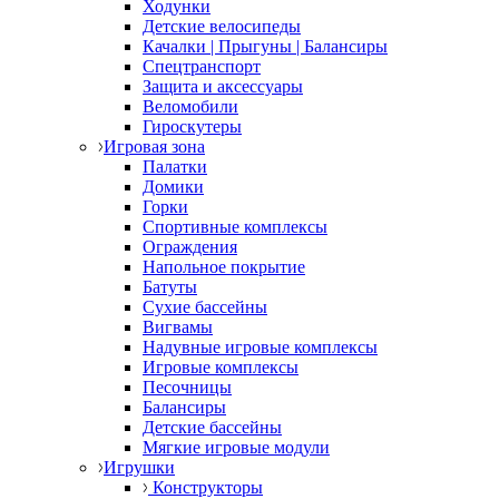
Ходунки
Детские велосипеды
Качалки | Прыгуны | Балансиры
Спецтранспорт
Защита и аксессуары
Веломобили
Гироскутеры
Игровая зона
Палатки
Домики
Горки
Спортивные комплексы
Ограждения
Напольное покрытие
Батуты
Сухие бассейны
Вигвамы
Надувные игровые комплексы
Игровые комплексы
Песочницы
Балансиры
Детские бассейны
Мягкие игровые модули
Игрушки
Конструкторы