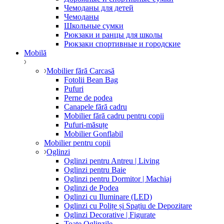
Чемоданы для детей
Чемоданы
Школьные сумки
Рюкзаки и ранцы для школы
Рюкзаки спортивные и городские
Mobilă
Mobilier fără Carcasă
Fotolii Bean Bag
Pufuri
Perne de podea
Canapele fără cadru
Mobilier fără cadru pentru copii
Pufuri-măsuțe
Mobilier Gonflabil
Mobilier pentru copii
Oglinzi
Oglinzi pentru Antreu | Living
Oglinzi pentru Baie
Oglinzi pentru Dormitor | Machiaj
Oglinzi de Podea
Oglinzi cu Iluminare (LED)
Oglinzi cu Polițe și Spațiu de Depozitare
Oglinzi Decorative | Figurate
Toate Oglinzile