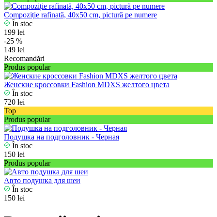
Compoziție rafinată, 40x50 cm, pictură pe numere
În stoc
199 lei
-25 %
149 lei
Recomandări
Produs popular
Женские кроссовки Fashion MDXS желтого цвета
În stoc
720 lei
Top
Produs popular
Подушка на подголовник - Черная
În stoc
150 lei
Produs popular
Авто подушка для шеи
În stoc
150 lei