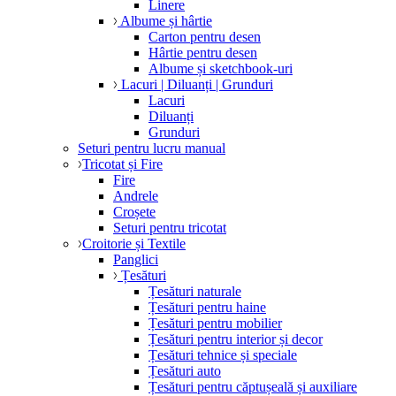
Linere
Albume și hârtie
Carton pentru desen
Hârtie pentru desen
Albume și sketchbook-uri
Lacuri | Diluanți | Grunduri
Lacuri
Diluanți
Grunduri
Seturi pentru lucru manual
Tricotat și Fire
Fire
Andrele
Croșete
Seturi pentru tricotat
Croitorie și Textile
Panglici
Țesături
Țesături naturale
Țesături pentru haine
Țesături pentru mobilier
Țesături pentru interior și decor
Țesături tehnice și speciale
Țesături auto
Țesături pentru căptușeală și auxiliare