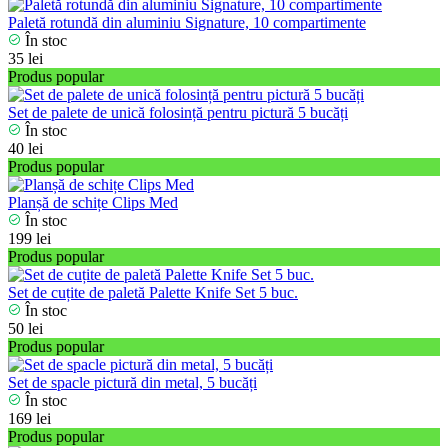
Paletă rotundă din aluminiu Signature, 10 compartimente
În stoc
35 lei
Produs popular
Set de palete de unică folosință pentru pictură 5 bucăți
În stoc
40 lei
Produs popular
Planșă de schițe Clips Med
În stoc
199 lei
Produs popular
Set de сuțite de paletă Palette Knife Set 5 buc.
În stoc
50 lei
Produs popular
Set de spacle pictură din metal, 5 bucăți
În stoc
169 lei
Produs popular