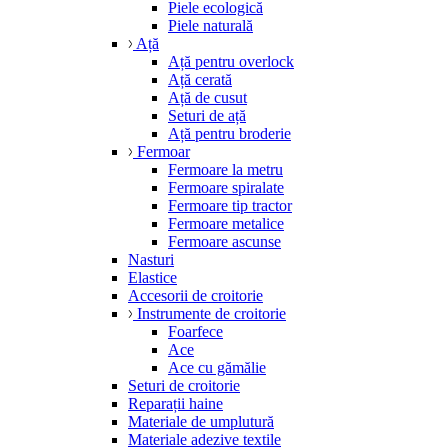
Piele ecologică
Piele naturală
Ață
Ață pentru overlock
Ață cerată
Ață de cusut
Seturi de ață
Ață pentru broderie
Fermoar
Fermoare la metru
Fermoare spiralate
Fermoare tip tractor
Fermoare metalice
Fermoare ascunse
Nasturi
Elastice
Accesorii de croitorie
Instrumente de croitorie
Foarfece
Ace
Ace cu gămălie
Seturi de croitorie
Reparații haine
Materiale de umplutură
Materiale adezive textile