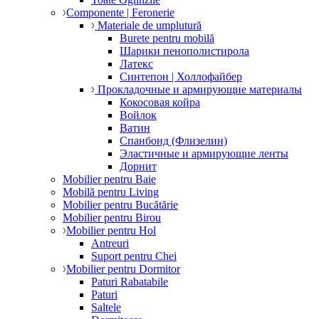
Componente | Feronerie
Materiale de umplutură
Burete pentru mobilă
Шарики пенополистирола
Латекс
Синтепон | Холлофайбер
Прокладочные и армирующие материалы
Кокосовая койра
Войлок
Ватин
Спанбонд (Флизелин)
Эластичные и армирующие ленты
Дорнит
Mobilier pentru Baie
Mobilă pentru Living
Mobilier pentru Bucătărie
Mobilier pentru Birou
Mobilier pentru Hol
Antreuri
Suport pentru Chei
Mobilier pentru Dormitor
Paturi Rabatabile
Paturi
Saltele