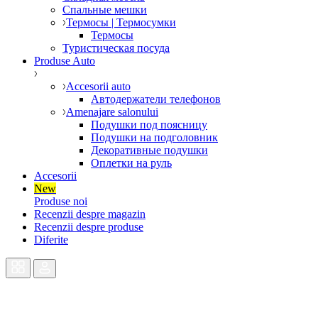
Спальные мешки
Термосы | Термосумки
Термосы
Туристическая посуда
Produse Auto
Accesorii auto
Автодержатели телефонов
Amenajare salonului
Подушки под поясницу
Подушки на подголовник
Декоративные подушки
Оплетки на руль
Accesorii
New
Produse noi
Recenzii despre magazin
Recenzii despre produse
Diferite