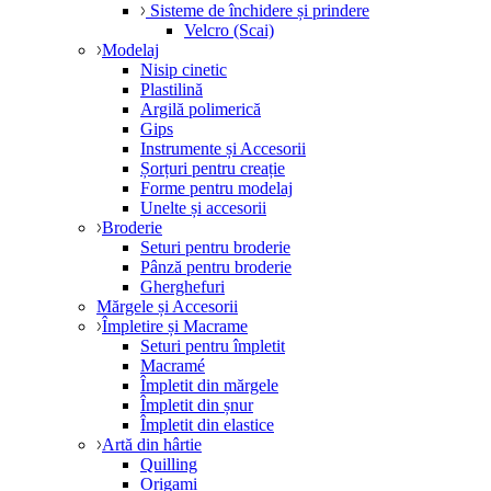
Sisteme de închidere și prindere
Velcro (Scai)
Modelaj
Nisip cinetic
Plastilină
Argilă polimerică
Gips
Instrumente și Accesorii
Șorțuri pentru creație
Forme pentru modelaj
Unelte și accesorii
Broderie
Seturi pentru broderie
Pânză pentru broderie
Gherghefuri
Mărgele și Accesorii
Împletire și Macrame
Seturi pentru împletit
Macramé
Împletit din mărgele
Împletit din șnur
Împletit din elastice
Artă din hârtie
Quilling
Origami