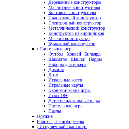
Деревянные конструкторы
Магнитные конструкторы
Болтовые конструкторы
Пластиковый конструктор
Электронный конструктор
Металлический конструктор
Конструктор из кирпичиков
Мягкий конструктор
Бумажный конструктор
Настольные игры
Футбол | Хоккей | Бильярд
Шахматы | Шашки | Нарды
Наборы для покера
Домино
Лото
Игральные кости
Игральные карты
Экономические игры
Игры 18+
Детские настольные игры
Настольные игры
Пазлы
Оружие
Роботы | Трансформеры
Игрушечный транспорт