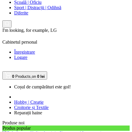
Școală | Oficiu
Sport | Distracții | Odihnă
Diferite
I'm looking, for example,
LG
Cabinetul personal
Înregistrare
Logare
0
Products,
on
0 lei
Coșul de cumpărături este gol!
Hobby | Creație
Croitorie și Textile
Reparații haine
Produse noi
Produs popular