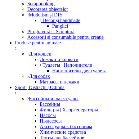
Scrapbooking
Decorarea obiectelor
Modelism și DIY
Decor și handmade
Panglici
Pirogravură și Sculptură
Accesorii și consumabile pentru creație
Produse pentru animale
Для кошек
Лежаки и кровати
Туалеты | Наполнители
Наполнители для туалета
Для собак
Матрасы и лежаки
Sport | Distracții | Odihnă
Бассейны и аксессуары
Бассейны
Фильтры | Хлоргенераторы
Насосы
Пылесосы
Аксессуары к бассейнам
Химические средства
Тенты для бассейнов