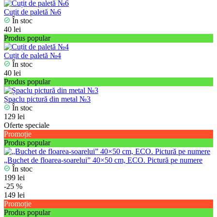
Cuțit de paletă №6
În stoc
40 lei
Produs popular
Cuțit de paletă №4
În stoc
40 lei
Produs popular
Șpaclu pictură din metal №3
În stoc
129 lei
Oferte speciale
Promoție
Produs popular
„Buchet de floarea-soarelui” 40×50 cm, ECO. Pictură pe numere
În stoc
199 lei
-25 %
149 lei
Promoție
Produs popular