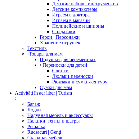
Детские наборы инструментов
Детские компьютеры
Играем в доктора
Играем в магазин
Полицейские и шпионы
Солдатики
Герои | Персонажи
Хранение игрушек
Текстиль
Товары для мам
Подушки для беременных
Переноски для детей
Слинги
Люльки-переноски
Рюкзаки и сумки-кенгуру
Сумки для мам
Activități în aer liber | Turism
Багаж
Лодки
Надувная мебель и аксессуары
Палатки, тенты и шатры
Рыбалка
Rucsacuri | Genți
Складная мебель