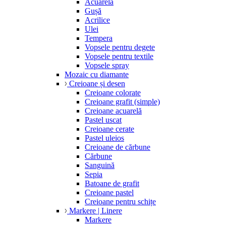
Acuarelă
Gușă
Acrilice
Ulei
Tempera
Vopsele pentru degete
Vopsele pentru textile
Vopsele spray
Mozaic cu diamante
Creioane și desen
Creioane colorate
Creioane grafit (simple)
Creioane acuarelă
Pastel uscat
Creioane cerate
Pastel uleios
Creioane de cărbune
Cărbune
Sanguină
Sepia
Batoane de grafit
Creioane pastel
Creioane pentru schițe
Markere | Linere
Markere