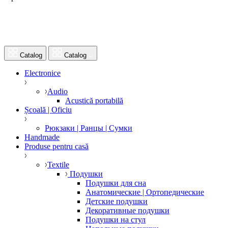
Catalog
Catalog
Electronice
Audio
Acustică portabilă
Școală | Oficiu
Рюкзаки | Ранцы | Сумки
Handmade
Produse pentru casă
Textile
Подушки
Подушки для сна
Анатомические | Ортопедические
Детские подушки
Декоративные подушки
Подушки на стул