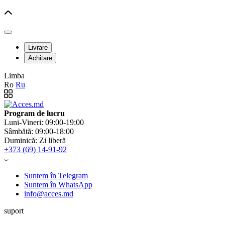
Livrare
Achitare
Limba
Ro
Ru
Program de lucru
Luni-Vineri: 09:00-19:00
Sâmbătă: 09:00-18:00
Duminică: Zi liberă
+373 (69) 14-91-92
Suntem în Telegram
Suntem în WhatsApp
info@acces.md
suport