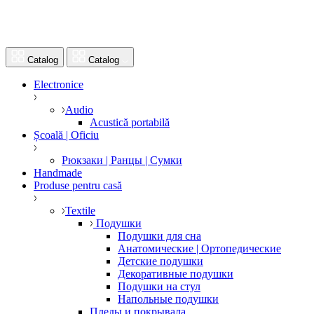
Catalog
Catalog
Electronice
Audio
Acustică portabilă
Școală | Oficiu
Рюкзаки | Ранцы | Сумки
Handmade
Produse pentru casă
Textile
Подушки
Подушки для сна
Анатомические | Ортопедические
Детские подушки
Декоративные подушки
Подушки на стул
Напольные подушки
Пледы и покрывала