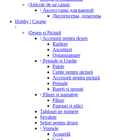
Articole de uz casnic
Аксессуары для ванной
Диспенсеры, дозаторы
Hobby | Creație
Desen și Pictură
Accesorii pentru desen
Radiere
Ascuțitori
Organizatoare
Pensule și Unelte
Palete
Cuțite pentru pictură
Accesorii pentru pictură
Pensule
Bureți și spongi
Pânze și suprafețe
Pânze
Panouri și plăci
Tablouri pe numere
Șevalete
Seturi pentru desen
Vopsele
Acuarelă
Gușă