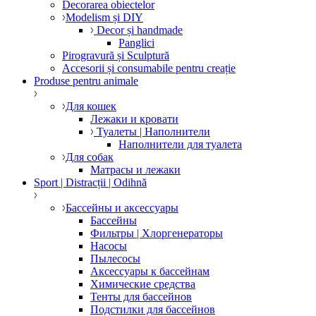
Decorarea obiectelor
Modelism și DIY
Decor și handmade
Panglici
Pirogravură și Sculptură
Accesorii și consumabile pentru creație
Produse pentru animale
Для кошек
Лежаки и кровати
Туалеты | Наполнители
Наполнители для туалета
Для собак
Матрасы и лежаки
Sport | Distracții | Odihnă
Бассейны и аксессуары
Бассейны
Фильтры | Хлоргенераторы
Насосы
Пылесосы
Аксессуары к бассейнам
Химические средства
Тенты для бассейнов
Подстилки для бассейнов