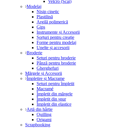
Velcro (Scai)
Modelaj
Nisip cinetic
Plastilină
Argilă polimerică
Gips
Instrumente și Accesorii
Șorțuri pentru creație
Forme pentru modelaj
Unelte și accesorii
Broderie
Seturi pentru broderie
Pânză pentru broderie
Gherghefuri
Mărgele și Accesorii
Împletire și Macrame
Seturi pentru împletit
Macramé
Împletit din mărgele
Împletit din șnur
Împletit din elastice
Artă din hârtie
Quilling
Origami
Scrapbooking