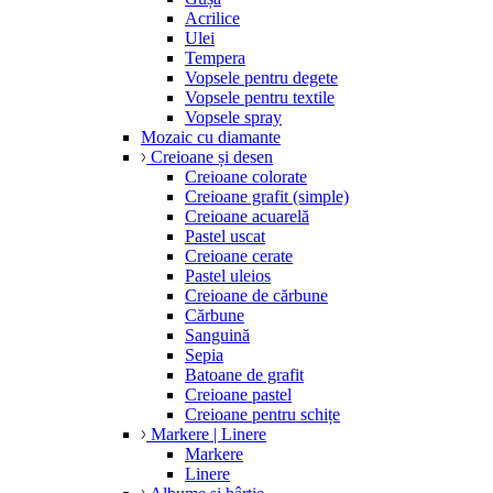
Acrilice
Ulei
Tempera
Vopsele pentru degete
Vopsele pentru textile
Vopsele spray
Mozaic cu diamante
Creioane și desen
Creioane colorate
Creioane grafit (simple)
Creioane acuarelă
Pastel uscat
Creioane cerate
Pastel uleios
Creioane de cărbune
Cărbune
Sanguină
Sepia
Batoane de grafit
Creioane pastel
Creioane pentru schițe
Markere | Linere
Markere
Linere