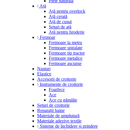
Piele naturală
Ață
Ață pentru overlock
Ață cerată
Ață de cusut
Seturi de ață
Ață pentru broderie
Fermoar
Fermoare la metru
Fermoare spiralate
Fermoare tip tractor
Fermoare metalice
Fermoare ascunse
Nasturi
Elastice
Accesorii de croitorie
Instrumente de croitorie
Foarfece
Ace
Ace cu gămălie
Seturi de croitorie
Reparații haine
Materiale de umplutură
Materiale adezive textile
Sisteme de închidere și prindere