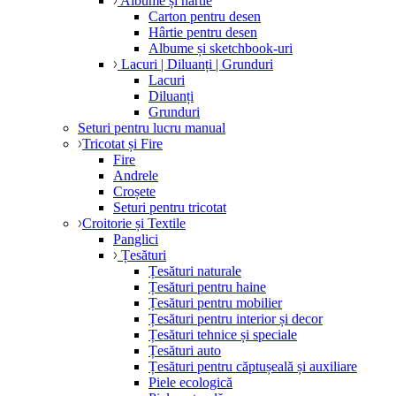
Albume și hârtie
Carton pentru desen
Hârtie pentru desen
Albume și sketchbook-uri
Lacuri | Diluanți | Grunduri
Lacuri
Diluanți
Grunduri
Seturi pentru lucru manual
Tricotat și Fire
Fire
Andrele
Croșete
Seturi pentru tricotat
Croitorie și Textile
Panglici
Țesături
Țesături naturale
Țesături pentru haine
Țesături pentru mobilier
Țesături pentru interior și decor
Țesături tehnice și speciale
Țesături auto
Țesături pentru căptușeală și auxiliare
Piele ecologică