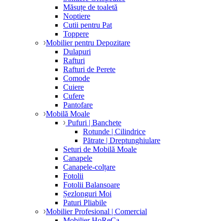
Măsuțe de toaletă
Noptiere
Cutii pentru Pat
Toppere
Mobilier pentru Depozitare
Dulapuri
Rafturi
Rafturi de Perete
Comode
Cuiere
Cufere
Pantofare
Mobilă Moale
Pufuri | Banchete
Rotunde | Cilindrice
Pătrate | Dreptunghiulare
Seturi de Mobilă Moale
Canapele
Canapele-colțare
Fotolii
Fotolii Balansoare
Șezlonguri Moi
Paturi Pliabile
Mobilier Profesional | Comercial
Mobilier HoReCa