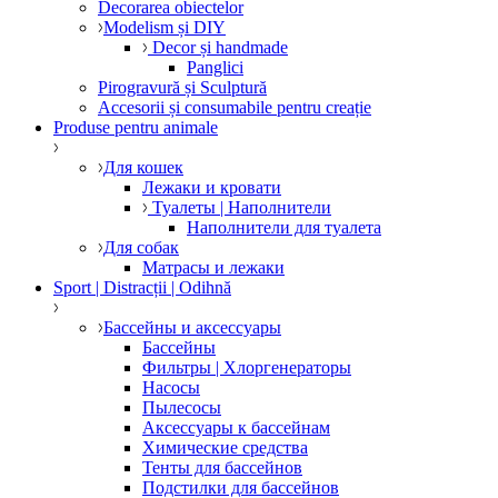
Decorarea obiectelor
Modelism și DIY
Decor și handmade
Panglici
Pirogravură și Sculptură
Accesorii și consumabile pentru creație
Produse pentru animale
Для кошек
Лежаки и кровати
Туалеты | Наполнители
Наполнители для туалета
Для собак
Матрасы и лежаки
Sport | Distracții | Odihnă
Бассейны и аксессуары
Бассейны
Фильтры | Хлоргенераторы
Насосы
Пылесосы
Аксессуары к бассейнам
Химические средства
Тенты для бассейнов
Подстилки для бассейнов