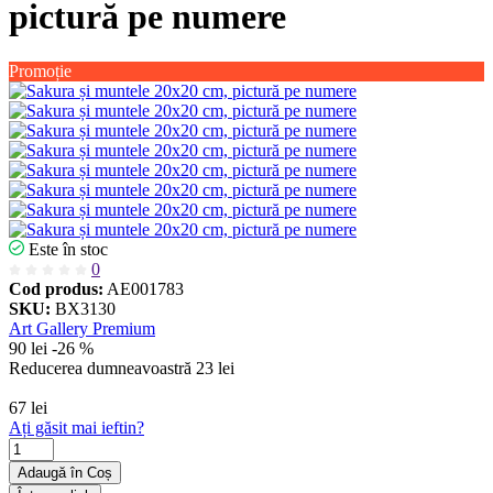
pictură pe numere
Promoție
Este în stoc
0
Cod produs:
AE001783
SKU:
BX3130
Art Gallery Premium
90 lei
-26 %
Reducerea dumneavoastră
23 lei
67 lei
Ați găsit mai ieftin?
Adaugă în Coș