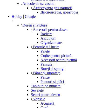
Articole de uz casnic
Аксессуары для ванной
Диспенсеры, дозаторы
Hobby | Creație
Desen și Pictură
Accesorii pentru desen
Radiere
Ascuțitori
Organizatoare
Pensule și Unelte
Palete
Cuțite pentru pictură
Accesorii pentru pictură
Pensule
Bureți și spongi
Pânze și suprafețe
Pânze
Panouri și plăci
Tablouri pe numere
Șevalete
Seturi pentru desen
Vopsele
Acuarelă
Gușă