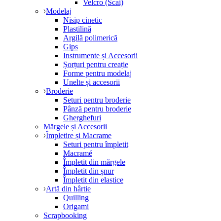
Velcro (Scai)
Modelaj
Nisip cinetic
Plastilină
Argilă polimerică
Gips
Instrumente și Accesorii
Șorțuri pentru creație
Forme pentru modelaj
Unelte și accesorii
Broderie
Seturi pentru broderie
Pânză pentru broderie
Gherghefuri
Mărgele și Accesorii
Împletire și Macrame
Seturi pentru împletit
Macramé
Împletit din mărgele
Împletit din șnur
Împletit din elastice
Artă din hârtie
Quilling
Origami
Scrapbooking