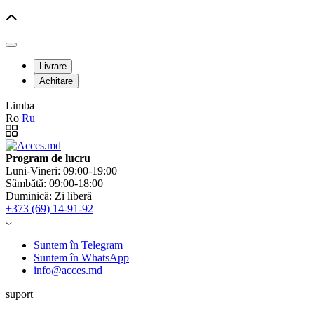
Livrare
Achitare
Limba
Ro
Ru
Program de lucru
Luni-Vineri: 09:00-19:00
Sâmbătă: 09:00-18:00
Duminică: Zi liberă
+373 (69) 14-91-92
Suntem în Telegram
Suntem în WhatsApp
info@acces.md
suport