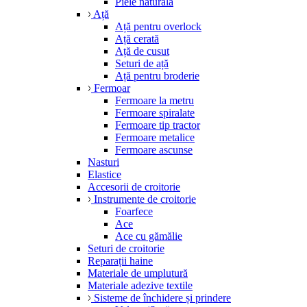
Piele naturală
Ață
Ață pentru overlock
Ață cerată
Ață de cusut
Seturi de ață
Ață pentru broderie
Fermoar
Fermoare la metru
Fermoare spiralate
Fermoare tip tractor
Fermoare metalice
Fermoare ascunse
Nasturi
Elastice
Accesorii de croitorie
Instrumente de croitorie
Foarfece
Ace
Ace cu gămălie
Seturi de croitorie
Reparații haine
Materiale de umplutură
Materiale adezive textile
Sisteme de închidere și prindere