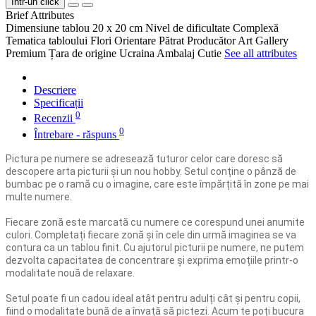
Într-un click
Brief Attributes
Dimensiune tablou
20 x 20 cm
Nivel de dificultate
Complexă
Tematica tabloului
Flori
Orientare
Pătrat
Producător
Art Gallery
Premium
Țara de origine
Ucraina
Ambalaj
Cutie
See all attributes
Descriere
Specificații
0
Recenzii
0
Întrebare - răspuns
Pictura pe numere se adresează tuturor celor care doresc să
descopere arta picturii și un nou hobby. Setul conține o pânză de
bumbac pe o ramă cu o imagine, care este împărțită în zone pe mai
multe numere.
Fiecare zonă este marcată cu numere ce corespund unei anumite
culori. Completați fiecare zonă și în cele din urmă imaginea se va
contura ca un tablou finit. Cu ajutorul picturii pe numere, ne putem
dezvolta capacitatea de concentrare și exprima emoțiile printr-o
modalitate nouă de relaxare.
Setul poate fi un cadou ideal atât pentru adulți cât și pentru copii,
fiind o modalitate bună de a învață să pictezi. Acum te poți bucura