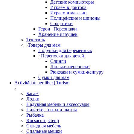
Детские компьютеры
Играем в доктора
Играем в магазин
Полицейские и шпионы
Солдатики
Герои | Персонажи
Хранение игрушек
Текстиль
Товары для мам
Подушки для беременных
Переноски для детей
Слинги
Люльки-переноски
Рюкзаки и сумки-кенгуру
Сумки для мам
Activități în aer liber | Turism
Багаж
Лодки
Надувная мебель и аксессуары
Палатки, тенты и шатры
Рыбалка
Rucsacuri | Genți
Складная мебель
Спальные мешки