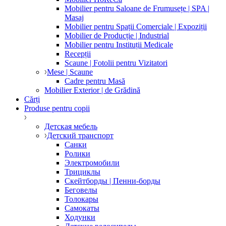
Mobilier pentru Saloane de Frumusețe | SPA |
Masaj
Mobilier pentru Spații Comerciale | Expoziții
Mobilier de Producție | Industrial
Mobilier pentru Instituții Medicale
Recepții
Scaune | Fotolii pentru Vizitatori
Mese | Scaune
Cadre pentru Masă
Mobilier Exterior | de Grădină
Cărți
Produse pentru copii
Детская мебель
Детский транспорт
Санки
Ролики
Электромобили
Трициклы
Скейтборды | Пенни-борды
Беговелы
Толокары
Самокаты
Ходунки