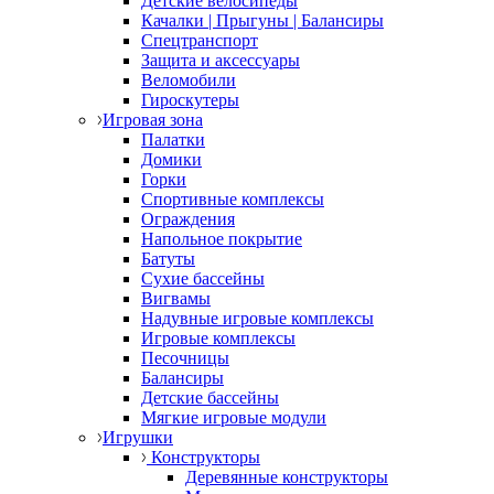
Детские велосипеды
Качалки | Прыгуны | Балансиры
Спецтранспорт
Защита и аксессуары
Веломобили
Гироскутеры
Игровая зона
Палатки
Домики
Горки
Спортивные комплексы
Ограждения
Напольное покрытие
Батуты
Сухие бассейны
Вигвамы
Надувные игровые комплексы
Игровые комплексы
Песочницы
Балансиры
Детские бассейны
Мягкие игровые модули
Игрушки
Конструкторы
Деревянные конструкторы