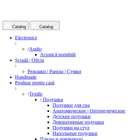
Catalog
Catalog
Electronice
Audio
Acustică portabilă
Școală | Oficiu
Рюкзаки | Ранцы | Сумки
Handmade
Produse pentru casă
Textile
Подушки
Подушки для сна
Анатомические | Ортопедические
Детские подушки
Декоративные подушки
Подушки на стул
Напольные подушки
Пледы и покрывала