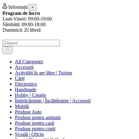
Informații
×
Program de lucru
Luni-Vineri: 09:00-19:00
Sâmbătă: 09:00-18:00
Duminică: Zi liberă
All Categories
Accesorii
Activități în aer liber | Turism
Cărți
Electronice
Handmade
Hobby | Creație
Îmbrăcăminte | Încălțăminte | Accesorii
Mobilă
Produse Auto
Produse pentru animale
Produse pentru casă
Produse pentru copii
Școală | Oficiu