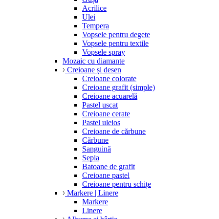
Acrilice
Ulei
Tempera
Vopsele pentru degete
Vopsele pentru textile
Vopsele spray
Mozaic cu diamante
Creioane și desen
Creioane colorate
Creioane grafit (simple)
Creioane acuarelă
Pastel uscat
Creioane cerate
Pastel uleios
Creioane de cărbune
Cărbune
Sanguină
Sepia
Batoane de grafit
Creioane pastel
Creioane pentru schițe
Markere | Linere
Markere
Linere