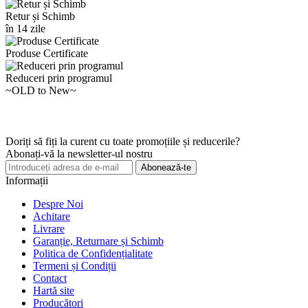
Retur și Schimb
în 14 zile
Produse Certificate
Reduceri prin programul
~OLD to New~
Doriți să fiți la curent cu toate promoțiile și reducerile?
Abonați-vă la newsletter-ul nostru
Abonează-te
Informații
Despre Noi
Achitare
Livrare
Garanție, Returnare și Schimb
Politica de Confidențialitate
Termeni și Condiții
Contact
Hartă site
Producători