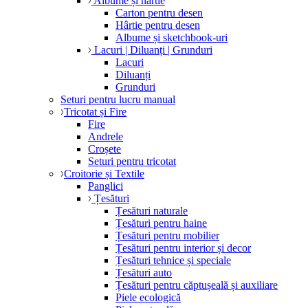
Albume și hârtie
Carton pentru desen
Hârtie pentru desen
Albume și sketchbook-uri
Lacuri | Diluanți | Grunduri
Lacuri
Diluanți
Grunduri
Seturi pentru lucru manual
Tricotat și Fire
Fire
Andrele
Croșete
Seturi pentru tricotat
Croitorie și Textile
Panglici
Țesături
Țesături naturale
Țesături pentru haine
Țesături pentru mobilier
Țesături pentru interior și decor
Țesături tehnice și speciale
Țesături auto
Țesături pentru căptușeală și auxiliare
Piele ecologică