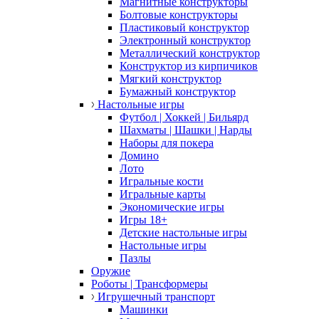
Магнитные конструкторы
Болтовые конструкторы
Пластиковый конструктор
Электронный конструктор
Металлический конструктор
Конструктор из кирпичиков
Мягкий конструктор
Бумажный конструктор
Настольные игры
Футбол | Хоккей | Бильярд
Шахматы | Шашки | Нарды
Наборы для покера
Домино
Лото
Игральные кости
Игральные карты
Экономические игры
Игры 18+
Детские настольные игры
Настольные игры
Пазлы
Оружие
Роботы | Трансформеры
Игрушечный транспорт
Машинки