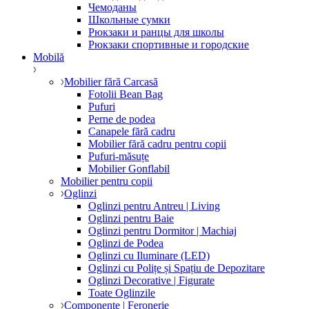
Чемоданы
Школьные сумки
Рюкзаки и ранцы для школы
Рюкзаки спортивные и городские
Mobilă
Mobilier fără Carcasă
Fotolii Bean Bag
Pufuri
Perne de podea
Canapele fără cadru
Mobilier fără cadru pentru copii
Pufuri-măsuțe
Mobilier Gonflabil
Mobilier pentru copii
Oglinzi
Oglinzi pentru Antreu | Living
Oglinzi pentru Baie
Oglinzi pentru Dormitor | Machiaj
Oglinzi de Podea
Oglinzi cu Iluminare (LED)
Oglinzi cu Polițe și Spațiu de Depozitare
Oglinzi Decorative | Figurate
Toate Oglinzile
Componente | Feronerie