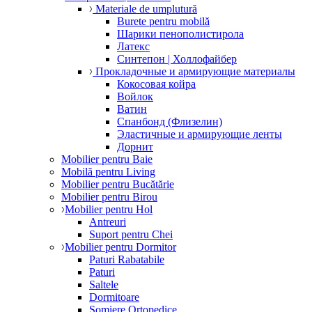
Materiale de umplutură
Burete pentru mobilă
Шарики пенополистирола
Латекс
Синтепон | Холлофайбер
Прокладочные и армирующие материалы
Кокосовая койра
Войлок
Ватин
Спанбонд (Флизелин)
Эластичные и армирующие ленты
Дорнит
Mobilier pentru Baie
Mobilă pentru Living
Mobilier pentru Bucătărie
Mobilier pentru Birou
Mobilier pentru Hol
Antreuri
Suport pentru Chei
Mobilier pentru Dormitor
Paturi Rabatabile
Paturi
Saltele
Dormitoare
Somiere Ortopedice