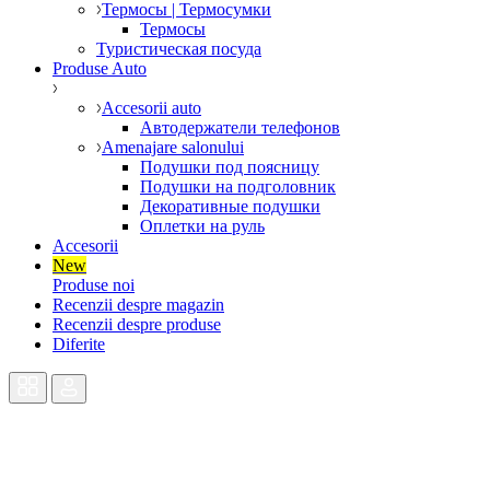
Термосы | Термосумки
Термосы
Туристическая посуда
Produse Auto
Accesorii auto
Автодержатели телефонов
Amenajare salonului
Подушки под поясницу
Подушки на подголовник
Декоративные подушки
Оплетки на руль
Accesorii
New
Produse noi
Recenzii despre magazin
Recenzii despre produse
Diferite