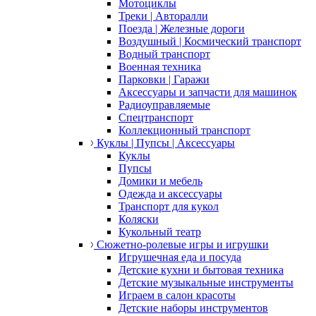
Мотоциклы
Треки | Авторалли
Поезда | Железные дороги
Воздушный | Космический транспорт
Водный транспорт
Военная техника
Парковки | Гаражи
Аксессуары и запчасти для машинок
Радиоуправляемые
Спецтранспорт
Коллекционный транспорт
Куклы | Пупсы | Аксессуары
Куклы
Пупсы
Домики и мебель
Одежда и аксессуары
Транспорт для кукол
Коляски
Кукольный театр
Сюжетно-ролевые игры и игрушки
Игрушечная еда и посуда
Детские кухни и бытовая техника
Детские музыкальные инструменты
Играем в салон красоты
Детские наборы инструментов