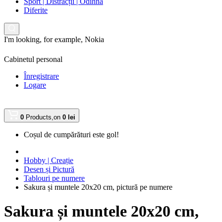
Sport | Distracții | Odihnă
Diferite
I'm looking, for example,
Nokia
Cabinetul personal
Înregistrare
Logare
0
Products,
on
0 lei
Coșul de cumpărături este gol!
Hobby | Creație
Desen și Pictură
Tablouri pe numere
Sakura și muntele 20х20 cm, pictură pe numere
Sakura și muntele 20х20 cm,