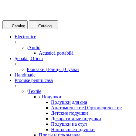
Catalog
Catalog
Electronice
Audio
Acustică portabilă
Școală | Oficiu
Рюкзаки | Ранцы | Сумки
Handmade
Produse pentru casă
Textile
Подушки
Подушки для сна
Анатомические | Ортопедические
Детские подушки
Декоративные подушки
Подушки на стул
Напольные подушки
Пледы и покрывала