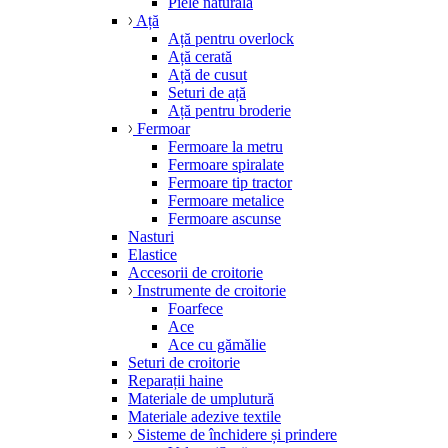
Piele naturală
Ață
Ață pentru overlock
Ață cerată
Ață de cusut
Seturi de ață
Ață pentru broderie
Fermoar
Fermoare la metru
Fermoare spiralate
Fermoare tip tractor
Fermoare metalice
Fermoare ascunse
Nasturi
Elastice
Accesorii de croitorie
Instrumente de croitorie
Foarfece
Ace
Ace cu gămălie
Seturi de croitorie
Reparații haine
Materiale de umplutură
Materiale adezive textile
Sisteme de închidere și prindere