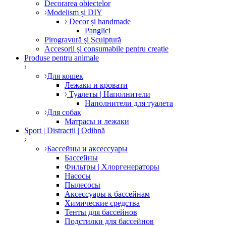
Decorarea obiectelor
Modelism și DIY
Decor și handmade
Panglici
Pirogravură și Sculptură
Accesorii și consumabile pentru creație
Produse pentru animale
Для кошек
Лежаки и кровати
Туалеты | Наполнители
Наполнители для туалета
Для собак
Матрасы и лежаки
Sport | Distracții | Odihnă
Бассейны и аксессуары
Бассейны
Фильтры | Хлоргенераторы
Насосы
Пылесосы
Аксессуары к бассейнам
Химические средства
Тенты для бассейнов
Подстилки для бассейнов