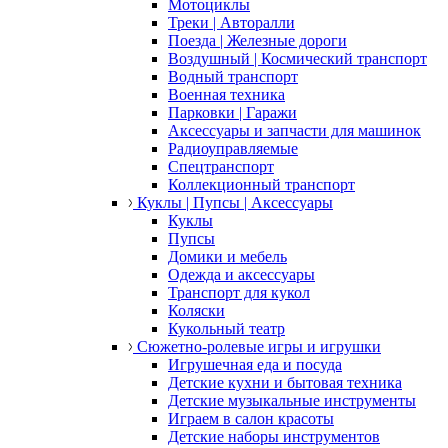
Мотоциклы
Треки | Авторалли
Поезда | Железные дороги
Воздушный | Космический транспорт
Водный транспорт
Военная техника
Парковки | Гаражи
Аксессуары и запчасти для машинок
Радиоуправляемые
Спецтранспорт
Коллекционный транспорт
Куклы | Пупсы | Аксессуары
Куклы
Пупсы
Домики и мебель
Одежда и аксессуары
Транспорт для кукол
Коляски
Кукольный театр
Сюжетно-ролевые игры и игрушки
Игрушечная еда и посуда
Детские кухни и бытовая техника
Детские музыкальные инструменты
Играем в салон красоты
Детские наборы инструментов