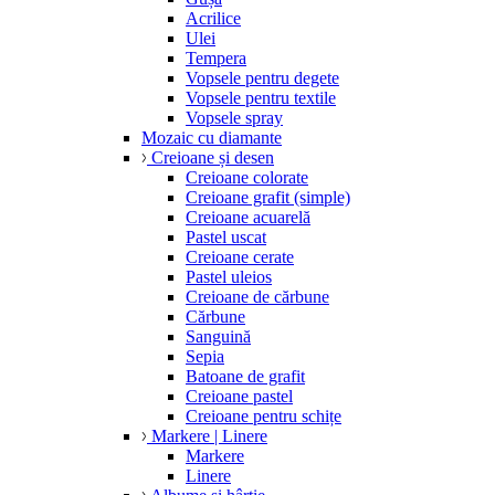
Acrilice
Ulei
Tempera
Vopsele pentru degete
Vopsele pentru textile
Vopsele spray
Mozaic cu diamante
Creioane și desen
Creioane colorate
Creioane grafit (simple)
Creioane acuarelă
Pastel uscat
Creioane cerate
Pastel uleios
Creioane de cărbune
Cărbune
Sanguină
Sepia
Batoane de grafit
Creioane pastel
Creioane pentru schițe
Markere | Linere
Markere
Linere