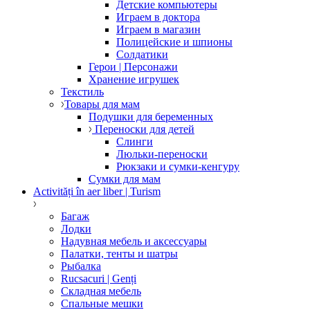
Детские компьютеры
Играем в доктора
Играем в магазин
Полицейские и шпионы
Солдатики
Герои | Персонажи
Хранение игрушек
Текстиль
Товары для мам
Подушки для беременных
Переноски для детей
Слинги
Люльки-переноски
Рюкзаки и сумки-кенгуру
Сумки для мам
Activități în aer liber | Turism
Багаж
Лодки
Надувная мебель и аксессуары
Палатки, тенты и шатры
Рыбалка
Rucsacuri | Genți
Складная мебель
Спальные мешки