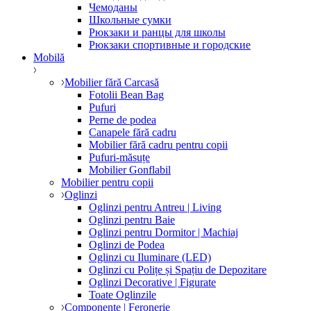
Чемоданы
Школьные сумки
Рюкзаки и ранцы для школы
Рюкзаки спортивные и городские
Mobilă
Mobilier fără Carcasă
Fotolii Bean Bag
Pufuri
Perne de podea
Canapele fără cadru
Mobilier fără cadru pentru copii
Pufuri-măsuțe
Mobilier Gonflabil
Mobilier pentru copii
Oglinzi
Oglinzi pentru Antreu | Living
Oglinzi pentru Baie
Oglinzi pentru Dormitor | Machiaj
Oglinzi de Podea
Oglinzi cu Iluminare (LED)
Oglinzi cu Polițe și Spațiu de Depozitare
Oglinzi Decorative | Figurate
Toate Oglinzile
Componente | Feronerie