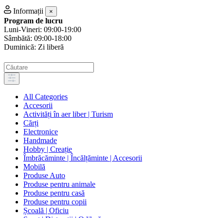
Informații
×
Program de lucru
Luni-Vineri: 09:00-19:00
Sâmbătă: 09:00-18:00
Duminică: Zi liberă
All Categories
Accesorii
Activități în aer liber | Turism
Cărți
Electronice
Handmade
Hobby | Creație
Îmbrăcăminte | Încălțăminte | Accesorii
Mobilă
Produse Auto
Produse pentru animale
Produse pentru casă
Produse pentru copii
Școală | Oficiu