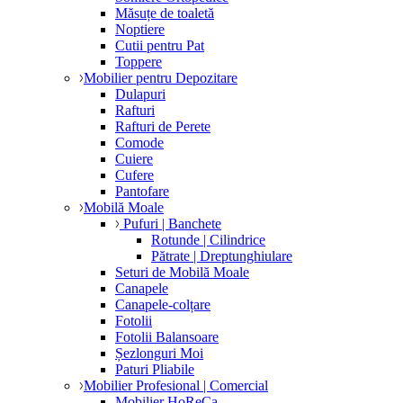
Măsuțe de toaletă
Noptiere
Cutii pentru Pat
Toppere
Mobilier pentru Depozitare
Dulapuri
Rafturi
Rafturi de Perete
Comode
Cuiere
Cufere
Pantofare
Mobilă Moale
Pufuri | Banchete
Rotunde | Cilindrice
Pătrate | Dreptunghiulare
Seturi de Mobilă Moale
Canapele
Canapele-colțare
Fotolii
Fotolii Balansoare
Șezlonguri Moi
Paturi Pliabile
Mobilier Profesional | Comercial
Mobilier HoReCa