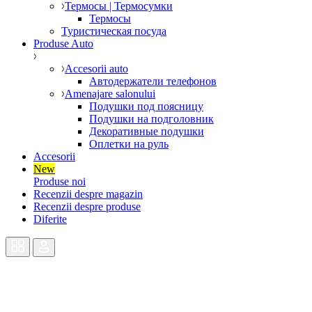
Термосы | Термосумки
Термосы
Туристическая посуда
Produse Auto
Accesorii auto
Автодержатели телефонов
Amenajare salonului
Подушки под поясницу
Подушки на подголовник
Декоративные подушки
Оплетки на руль
Accesorii
New
Produse noi
Recenzii despre magazin
Recenzii despre produse
Diferite