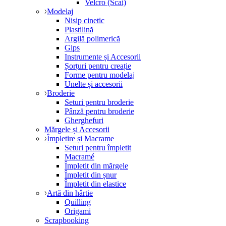
Velcro (Scai)
Modelaj
Nisip cinetic
Plastilină
Argilă polimerică
Gips
Instrumente și Accesorii
Șorțuri pentru creație
Forme pentru modelaj
Unelte și accesorii
Broderie
Seturi pentru broderie
Pânză pentru broderie
Gherghefuri
Mărgele și Accesorii
Împletire și Macrame
Seturi pentru împletit
Macramé
Împletit din mărgele
Împletit din șnur
Împletit din elastice
Artă din hârtie
Quilling
Origami
Scrapbooking