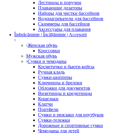
Лестницы и поручни
Плавающие дозаторы
Наборы для чистки бассейнов
Водонагреватели для бассейнов
Скиммеры для бассейнов
Аксессуары для плавания
Îmbrăcăminte | Încălțăminte | Accesorii
Женская обувь
Кроссовки
Мужская обувь
Сумки и чемоданы
Косметички и бьюти-кейсы
Ручная кладь
Сумки-шопперы
Ключницы и брелоки
Обложки для документов
Визитницы и кредитницы
Кошельки
Клатчи
Портфели
Сумки и рюкзаки для ноутбуков
Сумки-тележки
Дорожные и спортивные сумки
Чемоданы для детей