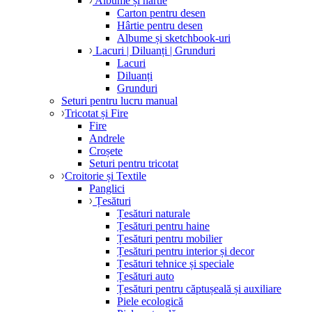
Albume și hârtie
Carton pentru desen
Hârtie pentru desen
Albume și sketchbook-uri
Lacuri | Diluanți | Grunduri
Lacuri
Diluanți
Grunduri
Seturi pentru lucru manual
Tricotat și Fire
Fire
Andrele
Croșete
Seturi pentru tricotat
Croitorie și Textile
Panglici
Țesături
Țesături naturale
Țesături pentru haine
Țesături pentru mobilier
Țesături pentru interior și decor
Țesături tehnice și speciale
Țesături auto
Țesături pentru căptușeală și auxiliare
Piele ecologică