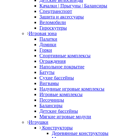
Детские велосипеды
Качалки | Прыгуны | Балансиры
Спецтранспорт
Защита и аксессуары
Веломобили
Гироскутеры
Игровая зона
Палатки
Домики
Горки
Спортивные комплексы
Ограждения
Напольное покрытие
Батуты
Сухие бассейны
Вигвамы
Надувные игровые комплексы
Игровые комплексы
Песочницы
Балансиры
Детские бассейны
Мягкие игровые модули
Игрушки
Конструкторы
Деревянные конструкторы