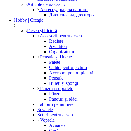
Articole de uz casnic
Аксессуары для ванной
Диспенсеры, дозаторы
Hobby | Creație
Desen și Pictură
Accesorii pentru desen
Radiere
Ascuțitori
Organizatoare
Pensule și Unelte
Palete
Cuțite pentru pictură
Accesorii pentru pictură
Pensule
Bureți și spongi
Pânze și suprafețe
Pânze
Panouri și plăci
Tablouri pe numere
Șevalete
Seturi pentru desen
Vopsele
Acuarelă
Gușă