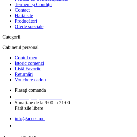
Termeni și Condiții
Contact
Hartă site
Producători
Oferte speciale
Categorii
Cabinetul personal
Contul meu
Istoric comenzi
Listă Favorite
Returnări
Vouchere cadou
Plasați comanda
+373 (69) 14 91 92
Sunați-ne de la 9:00 la 21:00
Fără zile libere
info@acces.md
Solicitați un apel