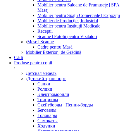
Mobilier pentru Saloane de Frumusețe | SPA |
Masaj
Mobilier pentru Spații Comerciale | Expoziții
Mobilier de Producție | Industrial
Mobilier pentru Instituții Medicale
Recepții
Scaune | Fotolii pentru Vizitatori
Mese | Scaune
Cadre pentru Masă
Mobilier Exterior | de Grădină
Cărți
Produse pentru copii
Детская мебель
Детский транспорт
Санки
Ролики
Электромобили
Трициклы
Скейтборды | Пенни-борды
Беговелы
Толокары
Самокаты
Ходунки