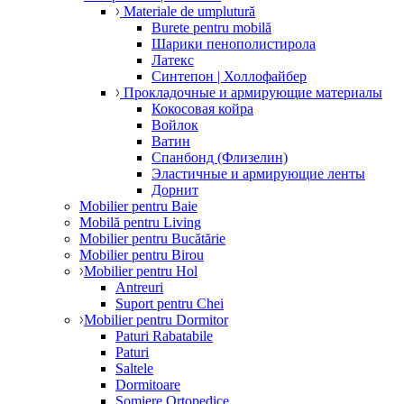
Materiale de umplutură
Burete pentru mobilă
Шарики пенополистирола
Латекс
Синтепон | Холлофайбер
Прокладочные и армирующие материалы
Кокосовая койра
Войлок
Ватин
Спанбонд (Флизелин)
Эластичные и армирующие ленты
Дорнит
Mobilier pentru Baie
Mobilă pentru Living
Mobilier pentru Bucătărie
Mobilier pentru Birou
Mobilier pentru Hol
Antreuri
Suport pentru Chei
Mobilier pentru Dormitor
Paturi Rabatabile
Paturi
Saltele
Dormitoare
Somiere Ortopedice