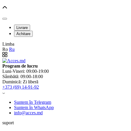
Livrare
Achitare
Limba
Ro
Ru
Program de lucru
Luni-Vineri: 09:00-19:00
Sâmbătă: 09:00-18:00
Duminică: Zi liberă
+373 (69) 14-91-92
Suntem în Telegram
Suntem în WhatsApp
info@acces.md
suport