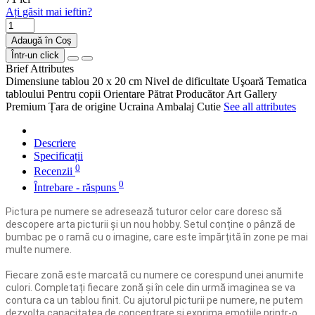
Ați găsit mai ieftin?
Adaugă în Coș
Într-un click
Brief Attributes
Dimensiune tablou
20 x 20 cm
Nivel de dificultate
Uşoară
Tematica
tabloului
Pentru copii
Orientare
Pătrat
Producător
Art Gallery
Premium
Țara de origine
Ucraina
Ambalaj
Cutie
See all attributes
Descriere
Specificații
0
Recenzii
0
Întrebare - răspuns
Pictura pe numere se adresează tuturor celor care doresc să
descopere arta picturii și un nou hobby. Setul conține o pânză de
bumbac pe o ramă cu o imagine, care este împărțită în zone pe mai
multe numere.
Fiecare zonă este marcată cu numere ce corespund unei anumite
culori. Completați fiecare zonă și în cele din urmă imaginea se va
contura ca un tablou finit. Cu ajutorul picturii pe numere, ne putem
dezvolta capacitatea de concentrare și exprima emoțiile printr-o