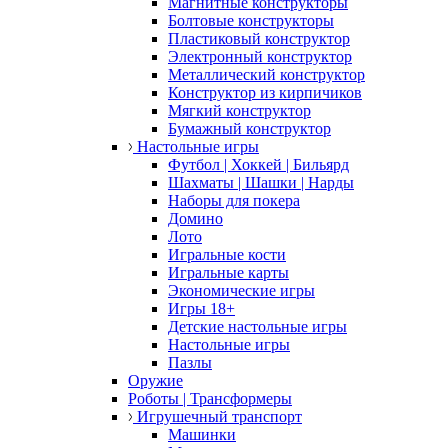
Магнитные конструкторы
Болтовые конструкторы
Пластиковый конструктор
Электронный конструктор
Металлический конструктор
Конструктор из кирпичиков
Мягкий конструктор
Бумажный конструктор
Настольные игры
Футбол | Хоккей | Бильярд
Шахматы | Шашки | Нарды
Наборы для покера
Домино
Лото
Игральные кости
Игральные карты
Экономические игры
Игры 18+
Детские настольные игры
Настольные игры
Пазлы
Оружие
Роботы | Трансформеры
Игрушечный транспорт
Машинки