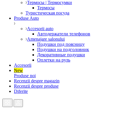
Термосы | Термосумки
Термосы
Туристическая посуда
Produse Auto
Accesorii auto
Автодержатели телефонов
Amenajare salonului
Подушки под поясницу
Подушки на подголовник
Декоративные подушки
Оплетки на руль
Accesorii
New
Produse noi
Recenzii despre magazin
Recenzii despre produse
Diferite