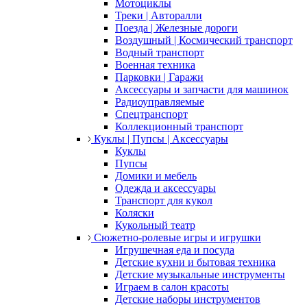
Мотоциклы
Треки | Авторалли
Поезда | Железные дороги
Воздушный | Космический транспорт
Водный транспорт
Военная техника
Парковки | Гаражи
Аксессуары и запчасти для машинок
Радиоуправляемые
Спецтранспорт
Коллекционный транспорт
Куклы | Пупсы | Аксессуары
Куклы
Пупсы
Домики и мебель
Одежда и аксессуары
Транспорт для кукол
Коляски
Кукольный театр
Сюжетно-ролевые игры и игрушки
Игрушечная еда и посуда
Детские кухни и бытовая техника
Детские музыкальные инструменты
Играем в салон красоты
Детские наборы инструментов