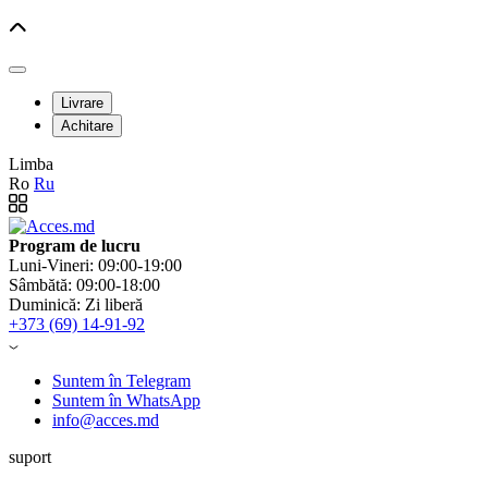
Livrare
Achitare
Limba
Ro
Ru
Program de lucru
Luni-Vineri: 09:00-19:00
Sâmbătă: 09:00-18:00
Duminică: Zi liberă
+373 (69) 14-91-92
Suntem în Telegram
Suntem în WhatsApp
info@acces.md
suport