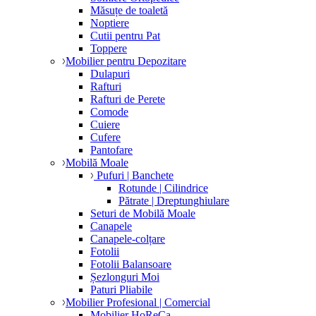
Măsuțe de toaletă
Noptiere
Cutii pentru Pat
Toppere
Mobilier pentru Depozitare
Dulapuri
Rafturi
Rafturi de Perete
Comode
Cuiere
Cufere
Pantofare
Mobilă Moale
Pufuri | Banchete
Rotunde | Cilindrice
Pătrate | Dreptunghiulare
Seturi de Mobilă Moale
Canapele
Canapele-colțare
Fotolii
Fotolii Balansoare
Șezlonguri Moi
Paturi Pliabile
Mobilier Profesional | Comercial
Mobilier HoReCa