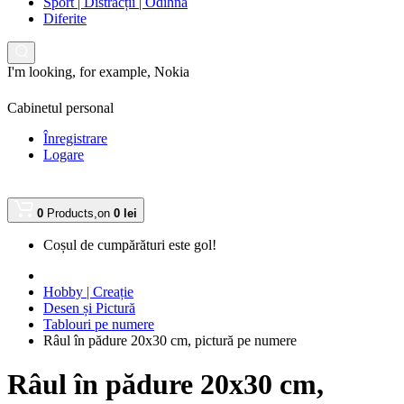
Sport | Distracții | Odihnă
Diferite
I'm looking, for example,
Nokia
Cabinetul personal
Înregistrare
Logare
0
Products,
on
0 lei
Coșul de cumpărături este gol!
Hobby | Creație
Desen și Pictură
Tablouri pe numere
Râul în pădure 20х30 cm, pictură pe numere
Râul în pădure 20х30 cm,