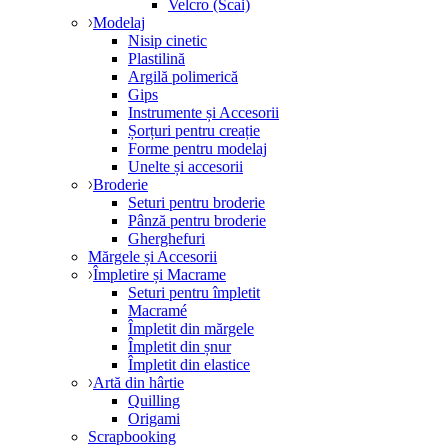
Velcro (Scai)
Modelaj
Nisip cinetic
Plastilină
Argilă polimerică
Gips
Instrumente și Accesorii
Șorțuri pentru creație
Forme pentru modelaj
Unelte și accesorii
Broderie
Seturi pentru broderie
Pânză pentru broderie
Gherghefuri
Mărgele și Accesorii
Împletire și Macrame
Seturi pentru împletit
Macramé
Împletit din mărgele
Împletit din șnur
Împletit din elastice
Artă din hârtie
Quilling
Origami
Scrapbooking