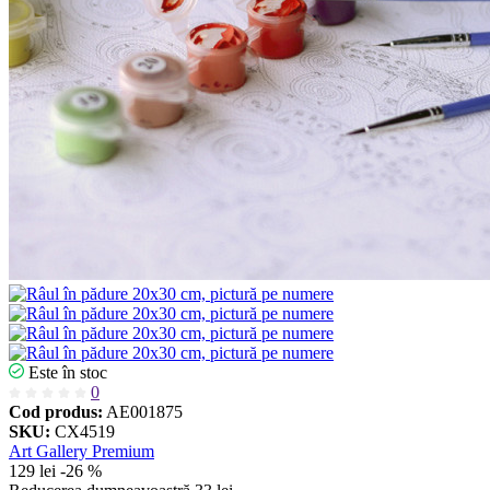
Este în stoc
0
Cod produs:
AE001875
SKU:
CX4519
Art Gallery Premium
129 lei
-26 %