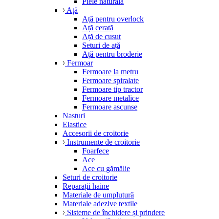
Piele naturală
Ață
Ață pentru overlock
Ață cerată
Ață de cusut
Seturi de ață
Ață pentru broderie
Fermoar
Fermoare la metru
Fermoare spiralate
Fermoare tip tractor
Fermoare metalice
Fermoare ascunse
Nasturi
Elastice
Accesorii de croitorie
Instrumente de croitorie
Foarfece
Ace
Ace cu gămălie
Seturi de croitorie
Reparații haine
Materiale de umplutură
Materiale adezive textile
Sisteme de închidere și prindere