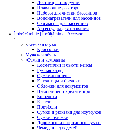
Лестницы и поручни
Плавающие дозаторы
Наборы для чистки бассейнов
Водонагреватели для бассейнов
Скиммеры для бассейнов
Аксессуары для плавания
Îmbrăcăminte | Încălțăminte | Accesorii
Женская обувь
Кроссовки
Мужская обувь
Сумки и чемоданы
Косметички и бьюти-кейсы
Ручная кладь
Сумки-шопперы
Ключницы и брелоки
Обложки для документов
Визитницы и кредитницы
Кошельки
Клатчи
Портфели
Сумки и рюкзаки для ноутбуков
Сумки-тележки
Дорожные и спортивные сумки
Чемоданы для детей