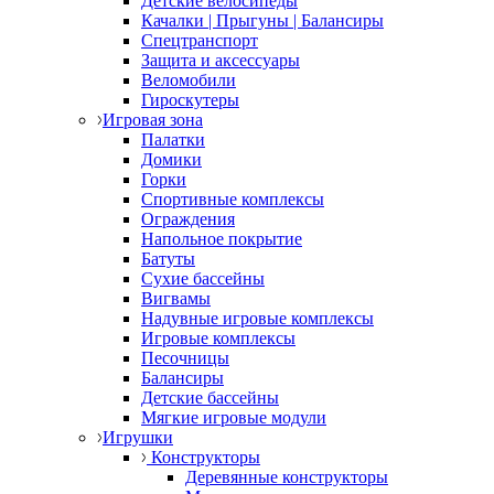
Детские велосипеды
Качалки | Прыгуны | Балансиры
Спецтранспорт
Защита и аксессуары
Веломобили
Гироскутеры
Игровая зона
Палатки
Домики
Горки
Спортивные комплексы
Ограждения
Напольное покрытие
Батуты
Сухие бассейны
Вигвамы
Надувные игровые комплексы
Игровые комплексы
Песочницы
Балансиры
Детские бассейны
Мягкие игровые модули
Игрушки
Конструкторы
Деревянные конструкторы