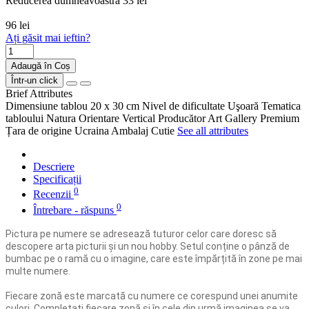
Reducerea dumneavoastră
33 lei
96 lei
Ați găsit mai ieftin?
Adaugă în Coș
Într-un click
Brief Attributes
Dimensiune tablou
20 x 30 cm
Nivel de dificultate
Uşoară
Tematica
tabloului
Natura
Orientare
Vertical
Producător
Art Gallery Premium
Țara de origine
Ucraina
Ambalaj
Cutie
See all attributes
Descriere
Specificații
0
Recenzii
0
Întrebare - răspuns
Pictura pe numere se adresează tuturor celor care doresc să
descopere arta picturii și un nou hobby. Setul conține o pânză de
bumbac pe o ramă cu o imagine, care este împărțită în zone pe mai
multe numere.
Fiecare zonă este marcată cu numere ce corespund unei anumite
culori. Completați fiecare zonă și în cele din urmă imaginea se va