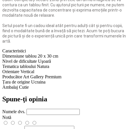
contura ca un tablou finit. Cu ajutorul picturii pe numere, ne putem
dezvolta capacitatea de concentrare și exprima emoțiile printr-o
modalitate nouă de relaxare.
Setul poate fi un cadou ideal atât pentru adulți cât și pentru copii,
fiind o modalitate bună de a învață să pictezi. Acum te poți bucura
de pictură și de o experiență unică prin care transformi numerele în
artă.
Caracteristici
Dimensiune tablou
20 x 30 cm
Nivel de dificultate
Uşoară
Tematica tabloului
Natura
Orientare
Vertical
Producător
Art Gallery Premium
Țara de origine
Ucraina
Ambalaj
Cutie
Spune-ţi opinia
Numele dvs.
Notă