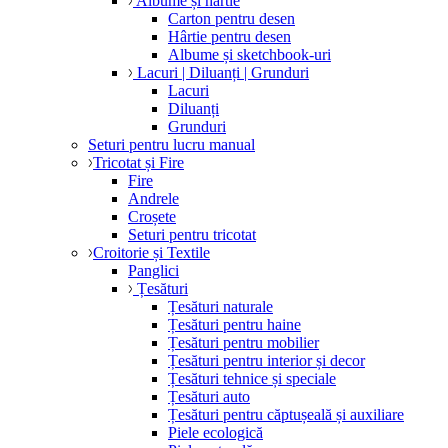
Albume și hârtie
Carton pentru desen
Hârtie pentru desen
Albume și sketchbook-uri
Lacuri | Diluanți | Grunduri
Lacuri
Diluanți
Grunduri
Seturi pentru lucru manual
Tricotat și Fire
Fire
Andrele
Croșete
Seturi pentru tricotat
Croitorie și Textile
Panglici
Țesături
Țesături naturale
Țesături pentru haine
Țesături pentru mobilier
Țesături pentru interior și decor
Țesături tehnice și speciale
Țesături auto
Țesături pentru căptușeală și auxiliare
Piele ecologică