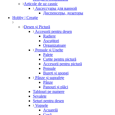
Articole de uz casnic
Аксессуары для ванной
Диспенсеры, дозаторы
Hobby | Creație
Desen și Pictură
Accesorii pentru desen
Radiere
Ascuțitori
Organizatoare
Pensule și Unelte
Palete
Cuțite pentru pictură
Accesorii pentru pictură
Pensule
Bureți și spongi
Pânze și suprafețe
Pânze
Panouri și plăci
Tablouri pe numere
Șevalete
Seturi pentru desen
Vopsele
Acuarelă
Gușă