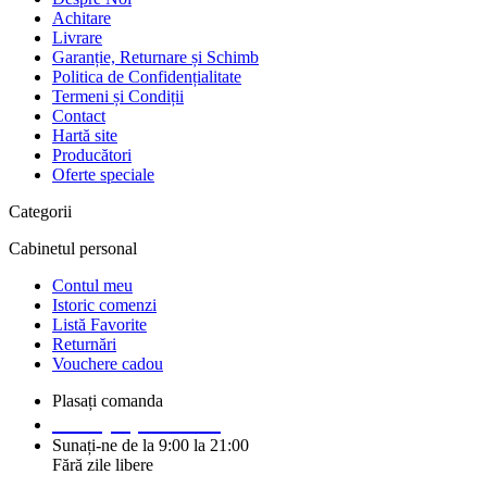
Achitare
Livrare
Garanție, Returnare și Schimb
Politica de Confidențialitate
Termeni și Condiții
Contact
Hartă site
Producători
Oferte speciale
Categorii
Cabinetul personal
Contul meu
Istoric comenzi
Listă Favorite
Returnări
Vouchere cadou
Plasați comanda
+373 (69) 14 91 92
Sunați-ne de la 9:00 la 21:00
Fără zile libere