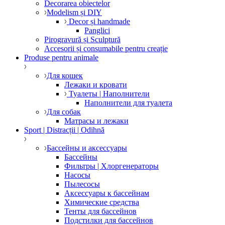
Decorarea obiectelor
Modelism și DIY
Decor și handmade
Panglici
Pirogravură și Sculptură
Accesorii și consumabile pentru creație
Produse pentru animale
Для кошек
Лежаки и кровати
Туалеты | Наполнители
Наполнители для туалета
Для собак
Матрасы и лежаки
Sport | Distracții | Odihnă
Бассейны и аксессуары
Бассейны
Фильтры | Хлоргенераторы
Насосы
Пылесосы
Аксессуары к бассейнам
Химические средства
Тенты для бассейнов
Подстилки для бассейнов