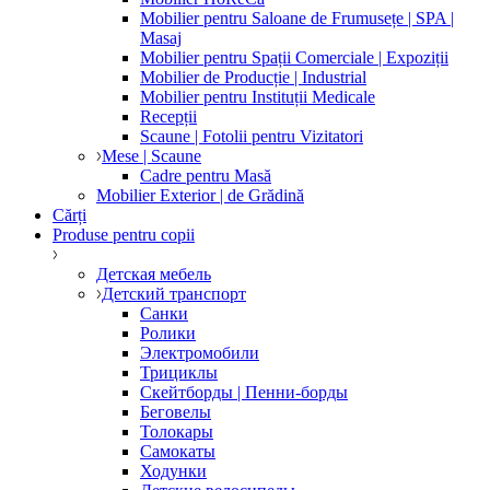
Mobilier pentru Saloane de Frumusețe | SPA |
Masaj
Mobilier pentru Spații Comerciale | Expoziții
Mobilier de Producție | Industrial
Mobilier pentru Instituții Medicale
Recepții
Scaune | Fotolii pentru Vizitatori
Mese | Scaune
Cadre pentru Masă
Mobilier Exterior | de Grădină
Cărți
Produse pentru copii
Детская мебель
Детский транспорт
Санки
Ролики
Электромобили
Трициклы
Скейтборды | Пенни-борды
Беговелы
Толокары
Самокаты
Ходунки