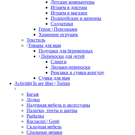
Детские компьютеры
Играем в доктора
Играем в магазин
Полицейские и шпионы
Солдатики
Герои | Персонажи
Хранение игрушек
Текстиль
Товары для мам
Подушки для беременных
Переноски для детей
Слинги
Люльки-переноски
Рюкзаки и сумки-кенгуру
Сумки для мам
Activități în aer liber | Turism
Багаж
Лодки
Надувная мебель и аксессуары
Палатки, тенты и шатры
Рыбалка
Rucsacuri | Genți
Складная мебель
Спальные мешки