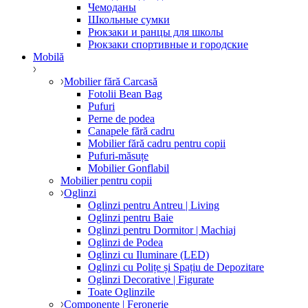
Чемоданы
Школьные сумки
Рюкзаки и ранцы для школы
Рюкзаки спортивные и городские
Mobilă
Mobilier fără Carcasă
Fotolii Bean Bag
Pufuri
Perne de podea
Canapele fără cadru
Mobilier fără cadru pentru copii
Pufuri-măsuțe
Mobilier Gonflabil
Mobilier pentru copii
Oglinzi
Oglinzi pentru Antreu | Living
Oglinzi pentru Baie
Oglinzi pentru Dormitor | Machiaj
Oglinzi de Podea
Oglinzi cu Iluminare (LED)
Oglinzi cu Polițe și Spațiu de Depozitare
Oglinzi Decorative | Figurate
Toate Oglinzile
Componente | Feronerie