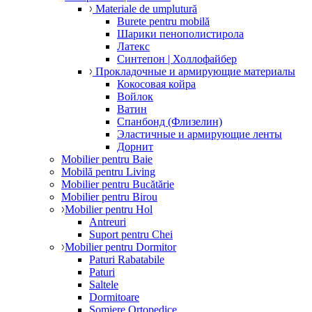
Materiale de umplutură
Burete pentru mobilă
Шарики пенополистирола
Латекс
Синтепон | Холлофайбер
Прокладочные и армирующие материалы
Кокосовая койра
Войлок
Ватин
Спанбонд (Флизелин)
Эластичные и армирующие ленты
Дорнит
Mobilier pentru Baie
Mobilă pentru Living
Mobilier pentru Bucătărie
Mobilier pentru Birou
Mobilier pentru Hol
Antreuri
Suport pentru Chei
Mobilier pentru Dormitor
Paturi Rabatabile
Paturi
Saltele
Dormitoare
Somiere Ortopedice