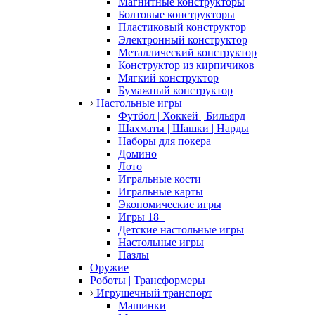
Магнитные конструкторы
Болтовые конструкторы
Пластиковый конструктор
Электронный конструктор
Металлический конструктор
Конструктор из кирпичиков
Мягкий конструктор
Бумажный конструктор
Настольные игры
Футбол | Хоккей | Бильярд
Шахматы | Шашки | Нарды
Наборы для покера
Домино
Лото
Игральные кости
Игральные карты
Экономические игры
Игры 18+
Детские настольные игры
Настольные игры
Пазлы
Оружие
Роботы | Трансформеры
Игрушечный транспорт
Машинки