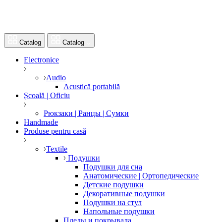
Catalog
Catalog
Electronice
Audio
Acustică portabilă
Școală | Oficiu
Рюкзаки | Ранцы | Сумки
Handmade
Produse pentru casă
Textile
Подушки
Подушки для сна
Анатомические | Ортопедические
Детские подушки
Декоративные подушки
Подушки на стул
Напольные подушки
Пледы и покрывала