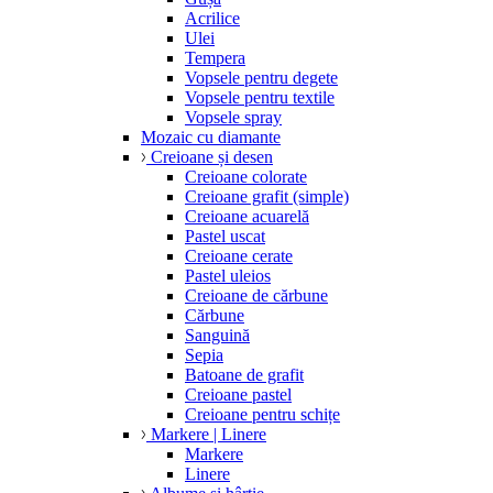
Acrilice
Ulei
Tempera
Vopsele pentru degete
Vopsele pentru textile
Vopsele spray
Mozaic cu diamante
Creioane și desen
Creioane colorate
Creioane grafit (simple)
Creioane acuarelă
Pastel uscat
Creioane cerate
Pastel uleios
Creioane de cărbune
Cărbune
Sanguină
Sepia
Batoane de grafit
Creioane pastel
Creioane pentru schițe
Markere | Linere
Markere
Linere