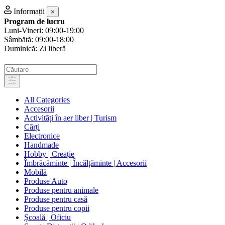
Informații
×
Program de lucru
Luni-Vineri: 09:00-19:00
Sâmbătă: 09:00-18:00
Duminică: Zi liberă
All Categories
Accesorii
Activități în aer liber | Turism
Cărți
Electronice
Handmade
Hobby | Creație
Îmbrăcăminte | Încălțăminte | Accesorii
Mobilă
Produse Auto
Produse pentru animale
Produse pentru casă
Produse pentru copii
Școală | Oficiu