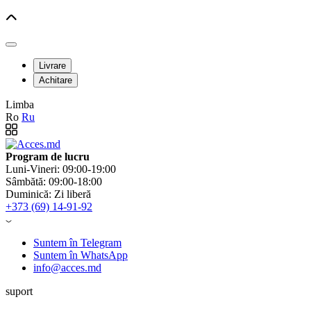
Livrare
Achitare
Limba
Ro
Ru
Program de lucru
Luni-Vineri: 09:00-19:00
Sâmbătă: 09:00-18:00
Duminică: Zi liberă
+373 (69) 14-91-92
Suntem în Telegram
Suntem în WhatsApp
info@acces.md
suport