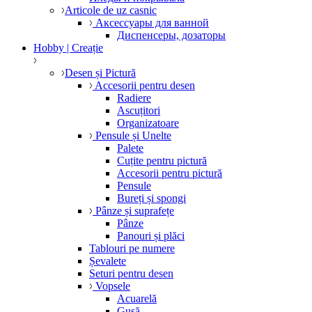
Articole de uz casnic
Аксессуары для ванной
Диспенсеры, дозаторы
Hobby | Creație
Desen și Pictură
Accesorii pentru desen
Radiere
Ascuțitori
Organizatoare
Pensule și Unelte
Palete
Cuțite pentru pictură
Accesorii pentru pictură
Pensule
Bureți și spongi
Pânze și suprafețe
Pânze
Panouri și plăci
Tablouri pe numere
Șevalete
Seturi pentru desen
Vopsele
Acuarelă
Gușă