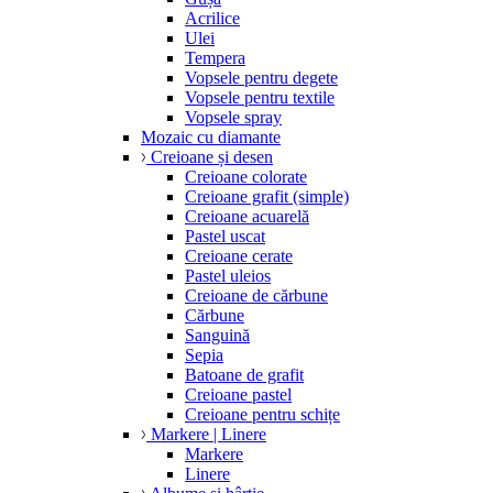
Acrilice
Ulei
Tempera
Vopsele pentru degete
Vopsele pentru textile
Vopsele spray
Mozaic cu diamante
Creioane și desen
Creioane colorate
Creioane grafit (simple)
Creioane acuarelă
Pastel uscat
Creioane cerate
Pastel uleios
Creioane de cărbune
Cărbune
Sanguină
Sepia
Batoane de grafit
Creioane pastel
Creioane pentru schițe
Markere | Linere
Markere
Linere