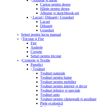
Albume și hârtie
Carton pentru desen
Hârtie pentru desen
Albume și sketchbook-uri
Lacuri | Diluanți | Grunduri
Lacuri
Diluanți
Grunduri
Seturi pentru lucru manual
Tricotat și Fire
Fire
Andrele
Croșete
Seturi pentru tricotat
Croitorie și Textile
Panglici
Țesături
Țesături naturale
Țesături pentru haine
Țesături pentru mobilier
Țesături pentru interior și decor
Țesături tehnice și speciale
Țesături auto
Țesături pentru căptușeală și auxiliare
Piele ecologică