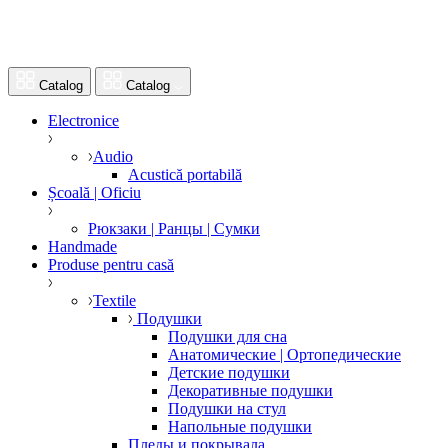
Catalog
Catalog
Electronice
Audio
Acustică portabilă
Școală | Oficiu
Рюкзаки | Ранцы | Сумки
Handmade
Produse pentru casă
Textile
Подушки
Подушки для сна
Анатомические | Ортопедические
Детские подушки
Декоративные подушки
Подушки на стул
Напольные подушки
Пледы и покрывала