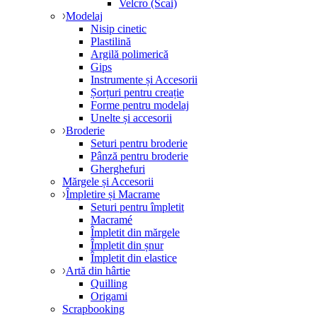
Velcro (Scai)
Modelaj
Nisip cinetic
Plastilină
Argilă polimerică
Gips
Instrumente și Accesorii
Șorțuri pentru creație
Forme pentru modelaj
Unelte și accesorii
Broderie
Seturi pentru broderie
Pânză pentru broderie
Gherghefuri
Mărgele și Accesorii
Împletire și Macrame
Seturi pentru împletit
Macramé
Împletit din mărgele
Împletit din șnur
Împletit din elastice
Artă din hârtie
Quilling
Origami
Scrapbooking