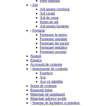
Piele naturală
Ață
Ață pentru overlock
Ață cerată
Ață de cusut
Seturi de ață
Ață pentru broderie
Fermoar
Fermoare la metru
Fermoare spiralate
Fermoare tip tractor
Fermoare metalice
Fermoare ascunse
Nasturi
Elastice
Accesorii de croitorie
Instrumente de croitorie
Foarfece
Ace
Ace cu gămălie
Seturi de croitorie
Reparații haine
Materiale de umplutură
Materiale adezive textile
Sisteme de închidere și prindere