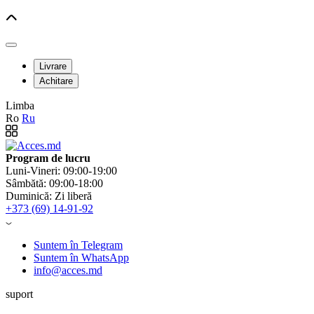
Livrare
Achitare
Limba
Ro
Ru
Program de lucru
Luni-Vineri: 09:00-19:00
Sâmbătă: 09:00-18:00
Duminică: Zi liberă
+373 (69) 14-91-92
Suntem în Telegram
Suntem în WhatsApp
info@acces.md
suport