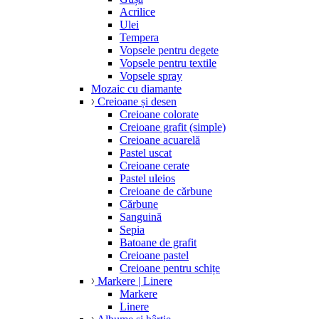
Acrilice
Ulei
Tempera
Vopsele pentru degete
Vopsele pentru textile
Vopsele spray
Mozaic cu diamante
Creioane și desen
Creioane colorate
Creioane grafit (simple)
Creioane acuarelă
Pastel uscat
Creioane cerate
Pastel uleios
Creioane de cărbune
Cărbune
Sanguină
Sepia
Batoane de grafit
Creioane pastel
Creioane pentru schițe
Markere | Linere
Markere
Linere