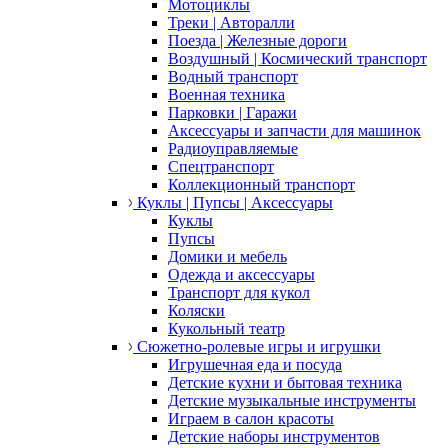
Мотоциклы
Треки | Авторалли
Поезда | Железные дороги
Воздушный | Космический транспорт
Водный транспорт
Военная техника
Парковки | Гаражи
Аксессуары и запчасти для машинок
Радиоуправляемые
Спецтранспорт
Коллекционный транспорт
Куклы | Пупсы | Аксессуары
Куклы
Пупсы
Домики и мебель
Одежда и аксессуары
Транспорт для кукол
Коляски
Кукольный театр
Сюжетно-ролевые игры и игрушки
Игрушечная еда и посуда
Детские кухни и бытовая техника
Детские музыкальные инструменты
Играем в салон красоты
Детские наборы инструментов