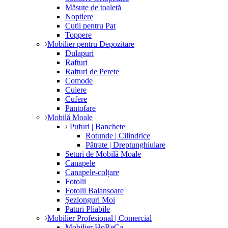
Măsuțe de toaletă
Noptiere
Cutii pentru Pat
Toppere
Mobilier pentru Depozitare
Dulapuri
Rafturi
Rafturi de Perete
Comode
Cuiere
Cufere
Pantofare
Mobilă Moale
Pufuri | Banchete
Rotunde | Cilindrice
Pătrate | Dreptunghiulare
Seturi de Mobilă Moale
Canapele
Canapele-colțare
Fotolii
Fotolii Balansoare
Șezlonguri Moi
Paturi Pliabile
Mobilier Profesional | Comercial
Mobilier HoReCa