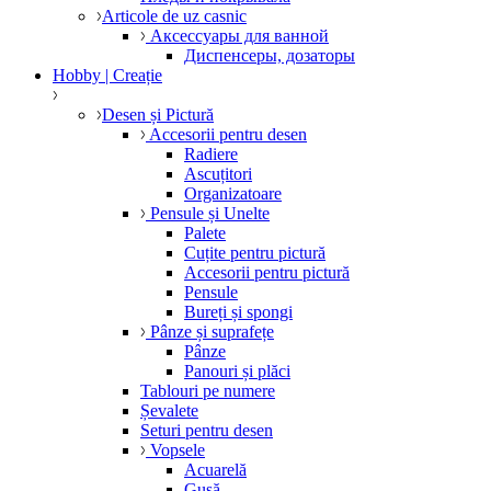
Articole de uz casnic
Аксессуары для ванной
Диспенсеры, дозаторы
Hobby | Creație
Desen și Pictură
Accesorii pentru desen
Radiere
Ascuțitori
Organizatoare
Pensule și Unelte
Palete
Cuțite pentru pictură
Accesorii pentru pictură
Pensule
Bureți și spongi
Pânze și suprafețe
Pânze
Panouri și plăci
Tablouri pe numere
Șevalete
Seturi pentru desen
Vopsele
Acuarelă
Gușă