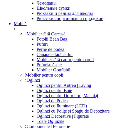
Чемоданы
Школьные сумки
Рюкзаки и ранцы для школы
Рюкзаки спортивные и городские
Mobilă
Mobilier fără Carcasă
Fotolii Bean Bag
Pufuri
Perne de podea
Canapele fără cadru
Mobilier fără cadru pentru copii
Pufuri-măsuțe
Mobilier Gonflabil
Mobilier pentru copii
Oglinzi
Oglinzi pentru Antreu | Living
Oglinzi pentru Baie
Oglinzi pentru Dormitor | Machiaj
Oglinzi de Podea
Oglinzi cu Iluminare (LED)
Oglinzi cu Polițe și Spațiu de Depozitare
Oglinzi Decorative | Figurate
Toate Oglinzile
Componente | Feronerie