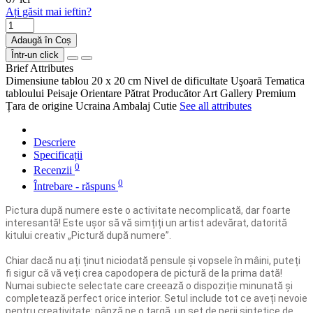
Ați găsit mai ieftin?
Adaugă în Coș
Într-un click
Brief Attributes
Dimensiune tablou
20 x 20 cm
Nivel de dificultate
Uşoară
Tematica
tabloului
Peisaje
Orientare
Pătrat
Producător
Art Gallery Premium
Țara de origine
Ucraina
Ambalaj
Cutie
See all attributes
Descriere
Specificații
0
Recenzii
0
Întrebare - răspuns
Pictura după numere este o activitate necomplicată, dar foarte
interesantă! Este ușor să vă simțiți un artist adevărat, datorită
kitului creativ „Pictură după numere”.
Chiar dacă nu ați ținut niciodată pensule și vopsele în mâini, puteți
fi sigur că vă veți crea capodopera de pictură de la prima dată!
Numai subiecte selectate care creează o dispoziție minunată și
completează perfect orice interior. Setul include tot ce aveți nevoie
pentru creativitate: pânză pe o targă, un set de perii sintetice de