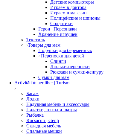
Детские компьютеры
Играем в доктора
Играем в магазин
Полицейские и шпионы
Солдатики
Герои | Персонажи
Хранение игрушек
Текстиль
Товары для мам
Подушки для беременных
Переноски для детей
Слинги
Люльки-переноски
Рюкзаки и сумки-кенгуру
Сумки для мам
Activități în aer liber | Turism
Багаж
Лодки
Надувная мебель и аксессуары
Палатки, тенты и шатры
Рыбалка
Rucsacuri | Genți
Складная мебель
Спальные мешки