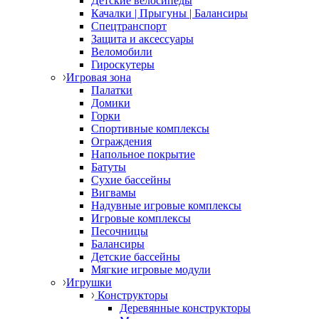
Детские велосипеды
Качалки | Прыгуны | Балансиры
Спецтранспорт
Защита и аксессуары
Веломобили
Гироскутеры
Игровая зона
Палатки
Домики
Горки
Спортивные комплексы
Ограждения
Напольное покрытие
Батуты
Сухие бассейны
Вигвамы
Надувные игровые комплексы
Игровые комплексы
Песочницы
Балансиры
Детские бассейны
Мягкие игровые модули
Игрушки
Конструкторы
Деревянные конструкторы