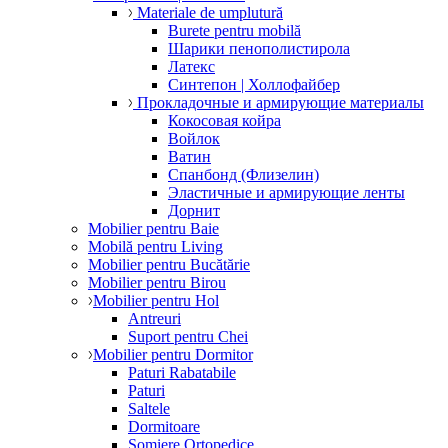
Materiale de umplutură
Burete pentru mobilă
Шарики пенополистирола
Латекс
Синтепон | Холлофайбер
Прокладочные и армирующие материалы
Кокосовая койра
Войлок
Ватин
Спанбонд (Флизелин)
Эластичные и армирующие ленты
Дорнит
Mobilier pentru Baie
Mobilă pentru Living
Mobilier pentru Bucătărie
Mobilier pentru Birou
Mobilier pentru Hol
Antreuri
Suport pentru Chei
Mobilier pentru Dormitor
Paturi Rabatabile
Paturi
Saltele
Dormitoare
Somiere Ortopedice