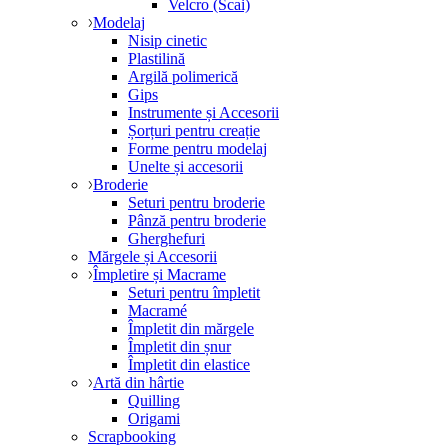
Velcro (Scai)
Modelaj
Nisip cinetic
Plastilină
Argilă polimerică
Gips
Instrumente și Accesorii
Șorțuri pentru creație
Forme pentru modelaj
Unelte și accesorii
Broderie
Seturi pentru broderie
Pânză pentru broderie
Gherghefuri
Mărgele și Accesorii
Împletire și Macrame
Seturi pentru împletit
Macramé
Împletit din mărgele
Împletit din șnur
Împletit din elastice
Artă din hârtie
Quilling
Origami
Scrapbooking