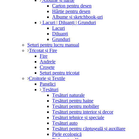
Albume și hârtie
Carton pentru desen
Hârtie pentru desen
Albume și sketchbook-uri
Lacuri | Diluanți | Grunduri
Lacuri
Diluanți
Grunduri
Seturi pentru lucru manual
Tricotat și Fire
Fire
Andrele
Croșete
Seturi pentru tricotat
Croitorie și Textile
Panglici
Țesături
Țesături naturale
Țesături pentru haine
Țesături pentru mobilier
Țesături pentru interior și decor
Țesături tehnice și speciale
Țesături auto
Țesături pentru căptușeală și auxiliare
Piele ecologică