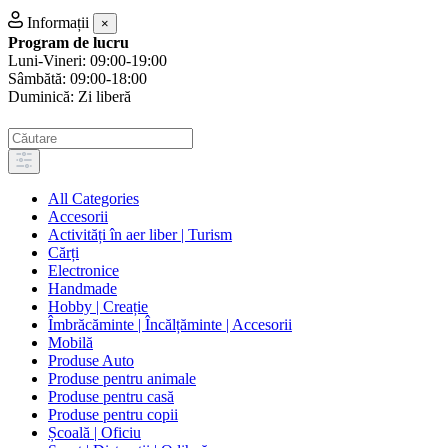
Informații
×
Program de lucru
Luni-Vineri: 09:00-19:00
Sâmbătă: 09:00-18:00
Duminică: Zi liberă
All Categories
Accesorii
Activități în aer liber | Turism
Cărți
Electronice
Handmade
Hobby | Creație
Îmbrăcăminte | Încălțăminte | Accesorii
Mobilă
Produse Auto
Produse pentru animale
Produse pentru casă
Produse pentru copii
Școală | Oficiu