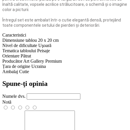
înaltă calitate, vopsele acrilice strălucitoare, o schemă și o imagine
color a picturii.
Întregul set este ambalat într-o cutie elegantă densă, protejând
toate componentele setului de pierderi și deteriorări.
Caracteristici
Dimensiune tablou
20 x 20 cm
Nivel de dificultate
Uşoară
Tematica tabloului
Peisaje
Orientare
Pătrat
Producător
Art Gallery Premium
Țara de origine
Ucraina
Ambalaj
Cutie
Spune-ţi opinia
Numele dvs.
Notă