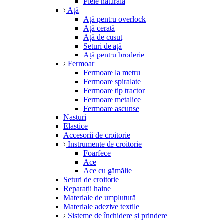
Piele naturală
Ață
Ață pentru overlock
Ață cerată
Ață de cusut
Seturi de ață
Ață pentru broderie
Fermoar
Fermoare la metru
Fermoare spiralate
Fermoare tip tractor
Fermoare metalice
Fermoare ascunse
Nasturi
Elastice
Accesorii de croitorie
Instrumente de croitorie
Foarfece
Ace
Ace cu gămălie
Seturi de croitorie
Reparații haine
Materiale de umplutură
Materiale adezive textile
Sisteme de închidere și prindere