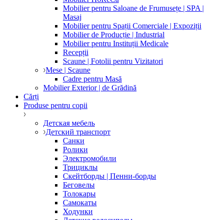
Mobilier pentru Saloane de Frumusețe | SPA |
Masaj
Mobilier pentru Spații Comerciale | Expoziții
Mobilier de Producție | Industrial
Mobilier pentru Instituții Medicale
Recepții
Scaune | Fotolii pentru Vizitatori
Mese | Scaune
Cadre pentru Masă
Mobilier Exterior | de Grădină
Cărți
Produse pentru copii
Детская мебель
Детский транспорт
Санки
Ролики
Электромобили
Трициклы
Скейтборды | Пенни-борды
Беговелы
Толокары
Самокаты
Ходунки