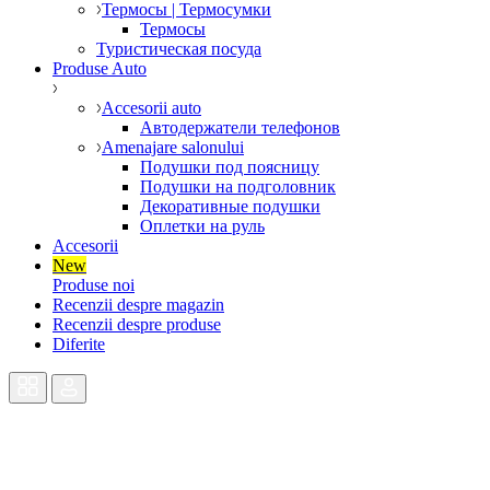
Термосы | Термосумки
Термосы
Туристическая посуда
Produse Auto
Accesorii auto
Автодержатели телефонов
Amenajare salonului
Подушки под поясницу
Подушки на подголовник
Декоративные подушки
Оплетки на руль
Accesorii
New
Produse noi
Recenzii despre magazin
Recenzii despre produse
Diferite