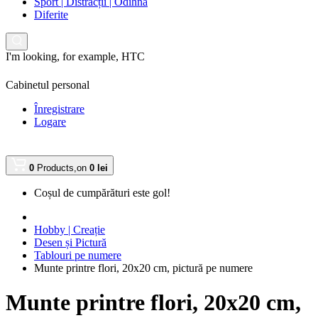
Sport | Distracții | Odihnă
Diferite
I'm looking, for example,
HTC
Cabinetul personal
Înregistrare
Logare
0
Products,
on
0 lei
Coșul de cumpărături este gol!
Hobby | Creație
Desen și Pictură
Tablouri pe numere
Munte printre flori, 20x20 cm, pictură pe numere
Munte printre flori, 20x20 cm,