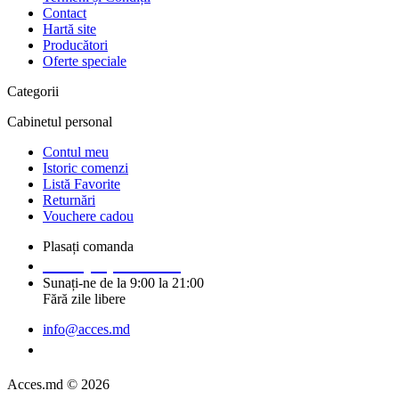
Contact
Hartă site
Producători
Oferte speciale
Categorii
Cabinetul personal
Contul meu
Istoric comenzi
Listă Favorite
Returnări
Vouchere cadou
Plasați comanda
+373 (69) 14 91 92
Sunați-ne de la 9:00 la 21:00
Fără zile libere
info@acces.md
Solicitați un apel
Acces.md © 2026