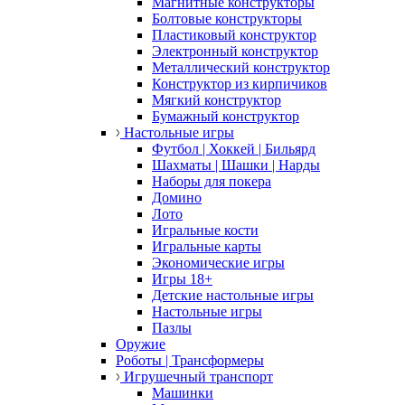
Магнитные конструкторы
Болтовые конструкторы
Пластиковый конструктор
Электронный конструктор
Металлический конструктор
Конструктор из кирпичиков
Мягкий конструктор
Бумажный конструктор
Настольные игры
Футбол | Хоккей | Бильярд
Шахматы | Шашки | Нарды
Наборы для покера
Домино
Лото
Игральные кости
Игральные карты
Экономические игры
Игры 18+
Детские настольные игры
Настольные игры
Пазлы
Оружие
Роботы | Трансформеры
Игрушечный транспорт
Машинки