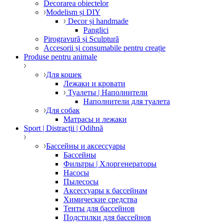
Decorarea obiectelor
Modelism și DIY
Decor și handmade
Panglici
Pirogravură și Sculptură
Accesorii și consumabile pentru creație
Produse pentru animale
Для кошек
Лежаки и кровати
Туалеты | Наполнители
Наполнители для туалета
Для собак
Матрасы и лежаки
Sport | Distracții | Odihnă
Бассейны и аксессуары
Бассейны
Фильтры | Хлоргенераторы
Насосы
Пылесосы
Аксессуары к бассейнам
Химические средства
Тенты для бассейнов
Подстилки для бассейнов