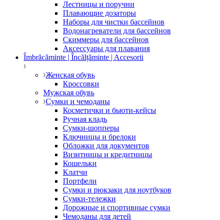
Лестницы и поручни
Плавающие дозаторы
Наборы для чистки бассейнов
Водонагреватели для бассейнов
Скиммеры для бассейнов
Аксессуары для плавания
Îmbrăcăminte | Încălțăminte | Accesorii
Женская обувь
Кроссовки
Мужская обувь
Сумки и чемоданы
Косметички и бьюти-кейсы
Ручная кладь
Сумки-шопперы
Ключницы и брелоки
Обложки для документов
Визитницы и кредитницы
Кошельки
Клатчи
Портфели
Сумки и рюкзаки для ноутбуков
Сумки-тележки
Дорожные и спортивные сумки
Чемоданы для детей