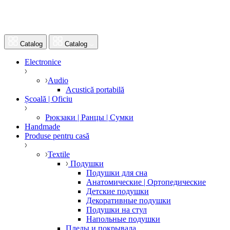
Catalog
Catalog
Electronice
Audio
Acustică portabilă
Școală | Oficiu
Рюкзаки | Ранцы | Сумки
Handmade
Produse pentru casă
Textile
Подушки
Подушки для сна
Анатомические | Ортопедические
Детские подушки
Декоративные подушки
Подушки на стул
Напольные подушки
Пледы и покрывала