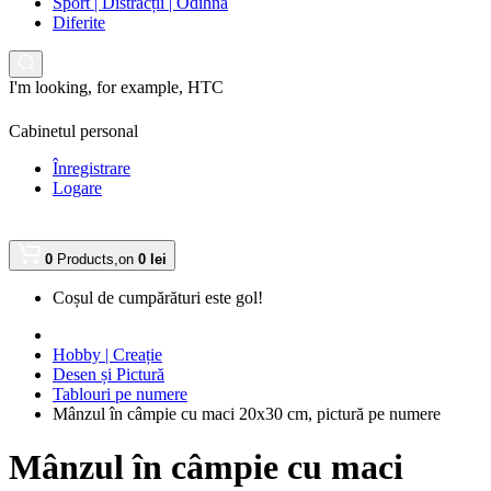
Sport | Distracții | Odihnă
Diferite
I'm looking, for example,
HTC
Cabinetul personal
Înregistrare
Logare
0
Products,
on
0 lei
Coșul de cumpărături este gol!
Hobby | Creație
Desen și Pictură
Tablouri pe numere
Mânzul în câmpie cu maci 20х30 cm, pictură pe numere
Mânzul în câmpie cu maci