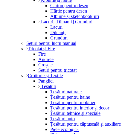
Albume și hârtie
Carton pentru desen
Hârtie pentru desen
Albume și sketchbook-uri
Lacuri | Diluanți | Grunduri
Lacuri
Diluanți
Grunduri
Seturi pentru lucru manual
Tricotat și Fire
Fire
Andrele
Croșete
Seturi pentru tricotat
Croitorie și Textile
Panglici
Țesături
Țesături naturale
Țesături pentru haine
Țesături pentru mobilier
Țesături pentru interior și decor
Țesături tehnice și speciale
Țesături auto
Țesături pentru căptușeală și auxiliare
Piele ecologică