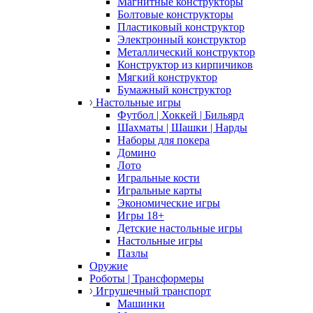
Магнитные конструкторы
Болтовые конструкторы
Пластиковый конструктор
Электронный конструктор
Металлический конструктор
Конструктор из кирпичиков
Мягкий конструктор
Бумажный конструктор
Настольные игры
Футбол | Хоккей | Бильярд
Шахматы | Шашки | Нарды
Наборы для покера
Домино
Лото
Игральные кости
Игральные карты
Экономические игры
Игры 18+
Детские настольные игры
Настольные игры
Пазлы
Оружие
Роботы | Трансформеры
Игрушечный транспорт
Машинки