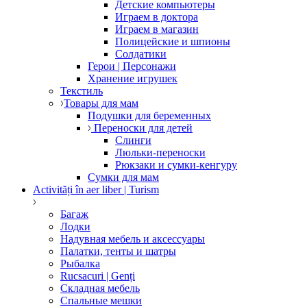
Детские компьютеры
Играем в доктора
Играем в магазин
Полицейские и шпионы
Солдатики
Герои | Персонажи
Хранение игрушек
Текстиль
Товары для мам
Подушки для беременных
Переноски для детей
Слинги
Люльки-переноски
Рюкзаки и сумки-кенгуру
Сумки для мам
Activități în aer liber | Turism
Багаж
Лодки
Надувная мебель и аксессуары
Палатки, тенты и шатры
Рыбалка
Rucsacuri | Genți
Складная мебель
Спальные мешки