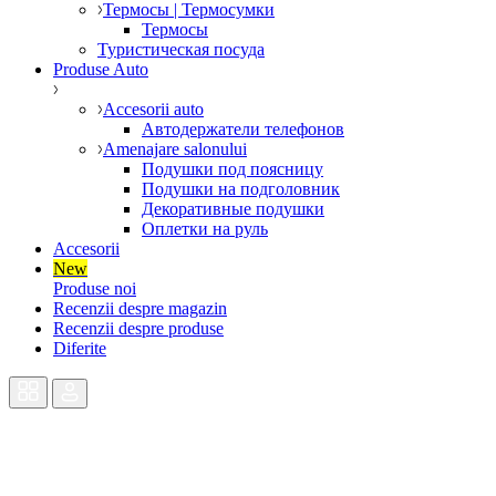
Термосы | Термосумки
Термосы
Туристическая посуда
Produse Auto
Accesorii auto
Автодержатели телефонов
Amenajare salonului
Подушки под поясницу
Подушки на подголовник
Декоративные подушки
Оплетки на руль
Accesorii
New
Produse noi
Recenzii despre magazin
Recenzii despre produse
Diferite