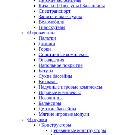
Детские велосипеды
Качалки | Прыгуны | Балансиры
Спецтранспорт
Защита и аксессуары
Веломобили
Гироскутеры
Игровая зона
Палатки
Домики
Горки
Спортивные комплексы
Ограждения
Напольное покрытие
Батуты
Сухие бассейны
Вигвамы
Надувные игровые комплексы
Игровые комплексы
Песочницы
Балансиры
Детские бассейны
Мягкие игровые модули
Игрушки
Конструкторы
Деревянные конструкторы