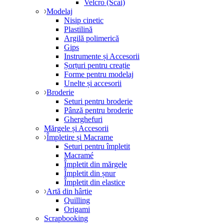
Velcro (Scai)
Modelaj
Nisip cinetic
Plastilină
Argilă polimerică
Gips
Instrumente și Accesorii
Șorțuri pentru creație
Forme pentru modelaj
Unelte și accesorii
Broderie
Seturi pentru broderie
Pânză pentru broderie
Gherghefuri
Mărgele și Accesorii
Împletire și Macrame
Seturi pentru împletit
Macramé
Împletit din mărgele
Împletit din șnur
Împletit din elastice
Artă din hârtie
Quilling
Origami
Scrapbooking