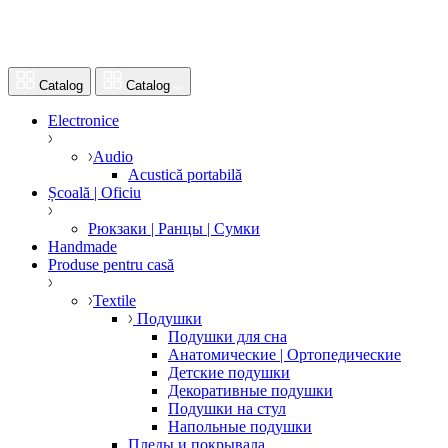
Catalog
Catalog
Electronice
Audio
Acustică portabilă
Școală | Oficiu
Рюкзаки | Ранцы | Сумки
Handmade
Produse pentru casă
Textile
Подушки
Подушки для сна
Анатомические | Ортопедические
Детские подушки
Декоративные подушки
Подушки на стул
Напольные подушки
Пледы и покрывала