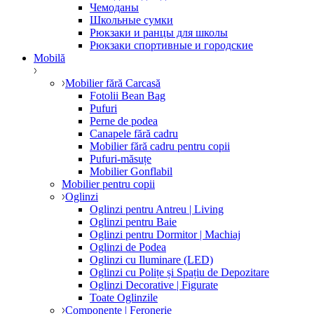
Чемоданы
Школьные сумки
Рюкзаки и ранцы для школы
Рюкзаки спортивные и городские
Mobilă
Mobilier fără Carcasă
Fotolii Bean Bag
Pufuri
Perne de podea
Canapele fără cadru
Mobilier fără cadru pentru copii
Pufuri-măsuțe
Mobilier Gonflabil
Mobilier pentru copii
Oglinzi
Oglinzi pentru Antreu | Living
Oglinzi pentru Baie
Oglinzi pentru Dormitor | Machiaj
Oglinzi de Podea
Oglinzi cu Iluminare (LED)
Oglinzi cu Polițe și Spațiu de Depozitare
Oglinzi Decorative | Figurate
Toate Oglinzile
Componente | Feronerie