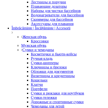
Лестницы и поручни
Плавающие дозаторы
Наборы для чистки бассейнов
Водонагреватели для бассейнов
Скиммеры для бассейнов
Аксессуары для плавания
Îmbrăcăminte | Încălțăminte | Accesorii
Женская обувь
Кроссовки
Мужская обувь
Сумки и чемоданы
Косметички и бьюти-кейсы
Ручная кладь
Сумки-шопперы
Ключницы и брелоки
Обложки для документов
Визитницы и кредитницы
Кошельки
Клатчи
Портфели
Сумки и рюкзаки для ноутбуков
Сумки-тележки
Дорожные и спортивные сумки
Чемоданы для детей