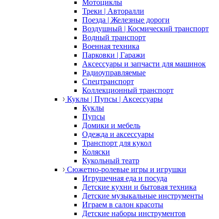
Мотоциклы
Треки | Авторалли
Поезда | Железные дороги
Воздушный | Космический транспорт
Водный транспорт
Военная техника
Парковки | Гаражи
Аксессуары и запчасти для машинок
Радиоуправляемые
Спецтранспорт
Коллекционный транспорт
Куклы | Пупсы | Аксессуары
Куклы
Пупсы
Домики и мебель
Одежда и аксессуары
Транспорт для кукол
Коляски
Кукольный театр
Сюжетно-ролевые игры и игрушки
Игрушечная еда и посуда
Детские кухни и бытовая техника
Детские музыкальные инструменты
Играем в салон красоты
Детские наборы инструментов