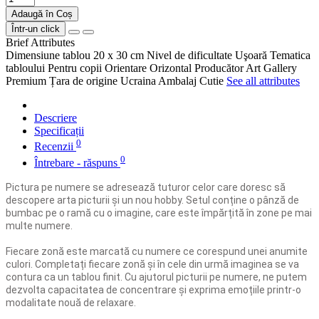
Adaugă în Coș
Într-un click
Brief Attributes
Dimensiune tablou
20 x 30 cm
Nivel de dificultate
Uşoară
Tematica
tabloului
Pentru copii
Orientare
Orizontal
Producător
Art Gallery
Premium
Țara de origine
Ucraina
Ambalaj
Cutie
See all attributes
Descriere
Specificații
0
Recenzii
0
Întrebare - răspuns
Pictura pe numere se adresează tuturor celor care doresc să
descopere arta picturii și un nou hobby. Setul conține o pânză de
bumbac pe o ramă cu o imagine, care este împărțită în zone pe mai
multe numere.
Fiecare zonă este marcată cu numere ce corespund unei anumite
culori. Completați fiecare zonă și în cele din urmă imaginea se va
contura ca un tablou finit. Cu ajutorul picturii pe numere, ne putem
dezvolta capacitatea de concentrare și exprima emoțiile printr-o
modalitate nouă de relaxare.