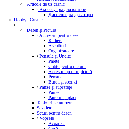
Articole de uz casnic
Аксессуары для ванной
Диспенсеры, дозаторы
Hobby | Creație
Desen și Pictură
Accesorii pentru desen
Radiere
Ascuțitori
Organizatoare
Pensule și Unelte
Palete
Cuțite pentru pictură
Accesorii pentru pictură
Pensule
Bureți și spongi
Pânze și suprafețe
Pânze
Panouri și plăci
Tablouri pe numere
Șevalete
Seturi pentru desen
Vopsele
Acuarelă
Gușă