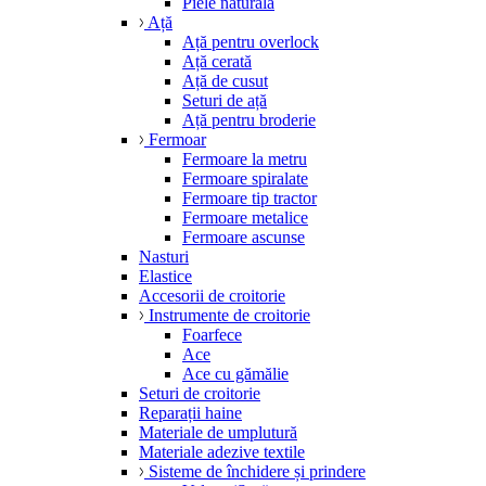
Piele naturală
Ață
Ață pentru overlock
Ață cerată
Ață de cusut
Seturi de ață
Ață pentru broderie
Fermoar
Fermoare la metru
Fermoare spiralate
Fermoare tip tractor
Fermoare metalice
Fermoare ascunse
Nasturi
Elastice
Accesorii de croitorie
Instrumente de croitorie
Foarfece
Ace
Ace cu gămălie
Seturi de croitorie
Reparații haine
Materiale de umplutură
Materiale adezive textile
Sisteme de închidere și prindere