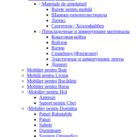
Materiale de umplutură
Burete pentru mobilă
Шарики пенополистирола
Латекс
Синтепон | Холлофайбер
Прокладочные и армирующие материалы
Кокосовая койра
Войлок
Ватин
Спанбонд (Флизелин)
Эластичные и армирующие ленты
Дорнит
Mobilier pentru Baie
Mobilă pentru Living
Mobilier pentru Bucătărie
Mobilier pentru Birou
Mobilier pentru Hol
Antreuri
Suport pentru Chei
Mobilier pentru Dormitor
Paturi Rabatabile
Paturi
Saltele
Dormitoare
Somiere Ortopedice