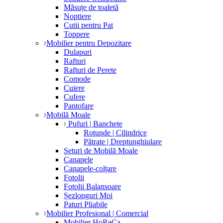
Măsuțe de toaletă
Noptiere
Cutii pentru Pat
Toppere
Mobilier pentru Depozitare
Dulapuri
Rafturi
Rafturi de Perete
Comode
Cuiere
Cufere
Pantofare
Mobilă Moale
Pufuri | Banchete
Rotunde | Cilindrice
Pătrate | Dreptunghiulare
Seturi de Mobilă Moale
Canapele
Canapele-colțare
Fotolii
Fotolii Balansoare
Șezlonguri Moi
Paturi Pliabile
Mobilier Profesional | Comercial
Mobilier HoReCa