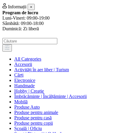
Informații
×
Program de lucru
Luni-Vineri: 09:00-19:00
Sâmbătă: 09:00-18:00
Duminică: Zi liberă
All Categories
Accesorii
Activități în aer liber | Turism
Cărți
Electronice
Handmade
Hobby | Creație
Îmbrăcăminte | Încălțăminte | Accesorii
Mobilă
Produse Auto
Produse pentru animale
Produse pentru casă
Produse pentru copii
Școală | Oficiu