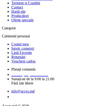
Termeni și Condiții
Contact
Hartă site
Producători
Oferte speciale
Categorii
Cabinetul personal
Contul meu
Istoric comenzi
Listă Favorite
Returnări
Vouchere cadou
Plasați comanda
+373 (69) 14 91 92
Sunați-ne de la 9:00 la 21:00
Fără zile libere
info@acces.md
Solicitați un apel
Acces.md © 2026