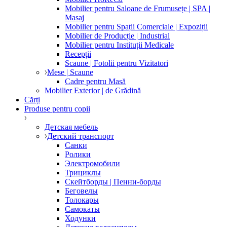
Mobilier pentru Saloane de Frumusețe | SPA |
Masaj
Mobilier pentru Spații Comerciale | Expoziții
Mobilier de Producție | Industrial
Mobilier pentru Instituții Medicale
Recepții
Scaune | Fotolii pentru Vizitatori
Mese | Scaune
Cadre pentru Masă
Mobilier Exterior | de Grădină
Cărți
Produse pentru copii
Детская мебель
Детский транспорт
Санки
Ролики
Электромобили
Трициклы
Скейтборды | Пенни-борды
Беговелы
Толокары
Самокаты
Ходунки