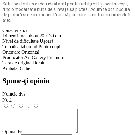
Setul poate fi un cadou ideal atât pentru adulți cât și pentru copii,
fiind o modalitate bună de a învață să pictezi. Acum te poți bucura
de pictură și de o experiență unică prin care transformi numerele în
artă.
Caracteristici
Dimensiune tablou
20 x 30 cm
Nivel de dificultate
Uşoară
Tematica tabloului
Pentru copii
Orientare
Orizontal
Producător
Art Gallery Premium
Țara de origine
Ucraina
Ambalaj
Cutie
Spune-ţi opinia
Numele dvs.
Notă
Opinia dvs.