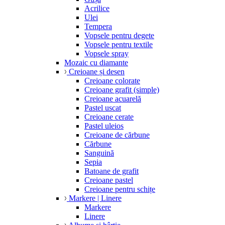
Acrilice
Ulei
Tempera
Vopsele pentru degete
Vopsele pentru textile
Vopsele spray
Mozaic cu diamante
Creioane și desen
Creioane colorate
Creioane grafit (simple)
Creioane acuarelă
Pastel uscat
Creioane cerate
Pastel uleios
Creioane de cărbune
Cărbune
Sanguină
Sepia
Batoane de grafit
Creioane pastel
Creioane pentru schițe
Markere | Linere
Markere
Linere