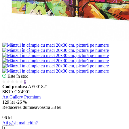
Este în stoc
0
Cod produs:
AE001821
SKU:
CX4901
Art Gallery Premium
129 lei
-26 %
Reducerea dumneavoastră
33 lei
96 lei
Ați găsit mai ieftin?