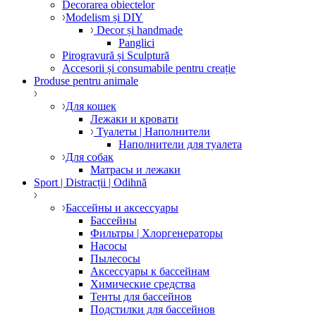
Decorarea obiectelor
Modelism și DIY
Decor și handmade
Panglici
Pirogravură și Sculptură
Accesorii și consumabile pentru creație
Produse pentru animale
Для кошек
Лежаки и кровати
Туалеты | Наполнители
Наполнители для туалета
Для собак
Матрасы и лежаки
Sport | Distracții | Odihnă
Бассейны и аксессуары
Бассейны
Фильтры | Хлоргенераторы
Насосы
Пылесосы
Аксессуары к бассейнам
Химические средства
Тенты для бассейнов
Подстилки для бассейнов