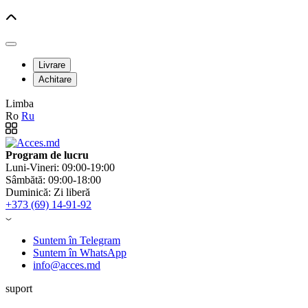
Livrare
Achitare
Limba
Ro
Ru
Program de lucru
Luni-Vineri: 09:00-19:00
Sâmbătă: 09:00-18:00
Duminică: Zi liberă
+373 (69) 14-91-92
Suntem în Telegram
Suntem în WhatsApp
info@acces.md
suport