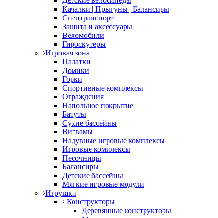
Детские велосипеды
Качалки | Прыгуны | Балансиры
Спецтранспорт
Защита и аксессуары
Веломобили
Гироскутеры
Игровая зона
Палатки
Домики
Горки
Спортивные комплексы
Ограждения
Напольное покрытие
Батуты
Сухие бассейны
Вигвамы
Надувные игровые комплексы
Игровые комплексы
Песочницы
Балансиры
Детские бассейны
Мягкие игровые модули
Игрушки
Конструкторы
Деревянные конструкторы