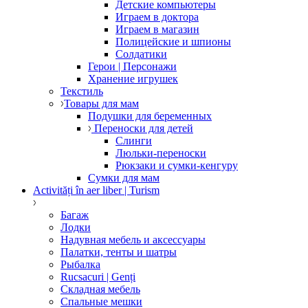
Детские компьютеры
Играем в доктора
Играем в магазин
Полицейские и шпионы
Солдатики
Герои | Персонажи
Хранение игрушек
Текстиль
Товары для мам
Подушки для беременных
Переноски для детей
Слинги
Люльки-переноски
Рюкзаки и сумки-кенгуру
Сумки для мам
Activități în aer liber | Turism
Багаж
Лодки
Надувная мебель и аксессуары
Палатки, тенты и шатры
Рыбалка
Rucsacuri | Genți
Складная мебель
Спальные мешки