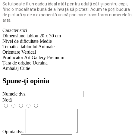
Setul poate fi un cadou ideal atât pentru adulți cât și pentru copii,
fiind o modalitate bună de a învață să pictezi. Acum te poți bucura
de pictură și de o experiență unică prin care transformi numerele în
artă.
Caracteristici
Dimensiune tablou
20 x 30 cm
Nivel de dificultate
Medie
Tematica tabloului
Animale
Orientare
Vertical
Producător
Art Gallery Premium
Țara de origine
Ucraina
Ambalaj
Cutie
Spune-ţi opinia
Numele dvs.
Notă
Opinia dvs.