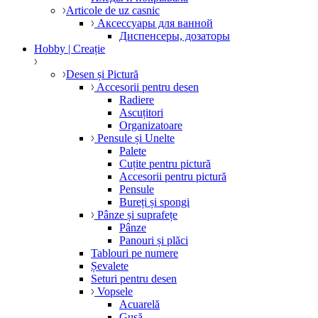
Articole de uz casnic
Аксессуары для ванной
Диспенсеры, дозаторы
Hobby | Creație
Desen și Pictură
Accesorii pentru desen
Radiere
Ascuțitori
Organizatoare
Pensule și Unelte
Palete
Cuțite pentru pictură
Accesorii pentru pictură
Pensule
Bureți și spongi
Pânze și suprafețe
Pânze
Panouri și plăci
Tablouri pe numere
Șevalete
Seturi pentru desen
Vopsele
Acuarelă
Gușă