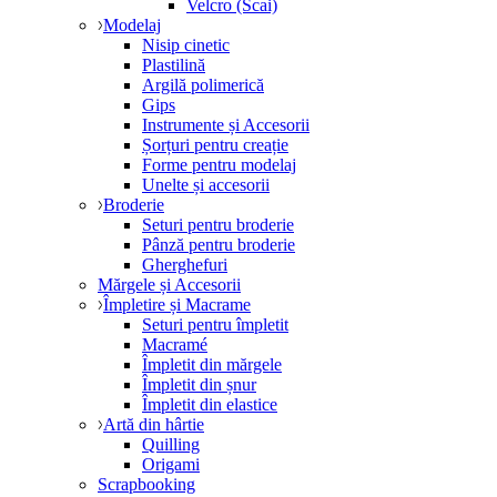
Velcro (Scai)
Modelaj
Nisip cinetic
Plastilină
Argilă polimerică
Gips
Instrumente și Accesorii
Șorțuri pentru creație
Forme pentru modelaj
Unelte și accesorii
Broderie
Seturi pentru broderie
Pânză pentru broderie
Gherghefuri
Mărgele și Accesorii
Împletire și Macrame
Seturi pentru împletit
Macramé
Împletit din mărgele
Împletit din șnur
Împletit din elastice
Artă din hârtie
Quilling
Origami
Scrapbooking