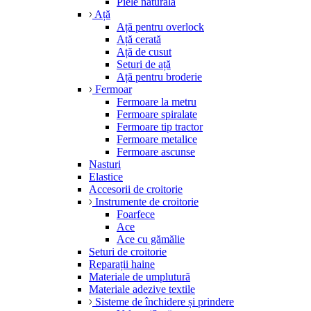
Piele naturală
Ață
Ață pentru overlock
Ață cerată
Ață de cusut
Seturi de ață
Ață pentru broderie
Fermoar
Fermoare la metru
Fermoare spiralate
Fermoare tip tractor
Fermoare metalice
Fermoare ascunse
Nasturi
Elastice
Accesorii de croitorie
Instrumente de croitorie
Foarfece
Ace
Ace cu gămălie
Seturi de croitorie
Reparații haine
Materiale de umplutură
Materiale adezive textile
Sisteme de închidere și prindere