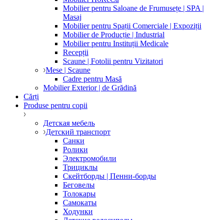
Mobilier pentru Saloane de Frumusețe | SPA |
Masaj
Mobilier pentru Spații Comerciale | Expoziții
Mobilier de Producție | Industrial
Mobilier pentru Instituții Medicale
Recepții
Scaune | Fotolii pentru Vizitatori
Mese | Scaune
Cadre pentru Masă
Mobilier Exterior | de Grădină
Cărți
Produse pentru copii
Детская мебель
Детский транспорт
Санки
Ролики
Электромобили
Трициклы
Скейтборды | Пенни-борды
Беговелы
Толокары
Самокаты
Ходунки