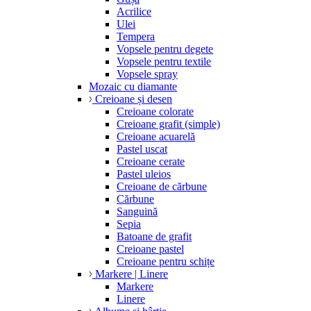
Acrilice
Ulei
Tempera
Vopsele pentru degete
Vopsele pentru textile
Vopsele spray
Mozaic cu diamante
Creioane și desen
Creioane colorate
Creioane grafit (simple)
Creioane acuarelă
Pastel uscat
Creioane cerate
Pastel uleios
Creioane de cărbune
Cărbune
Sanguină
Sepia
Batoane de grafit
Creioane pastel
Creioane pentru schițe
Markere | Linere
Markere
Linere