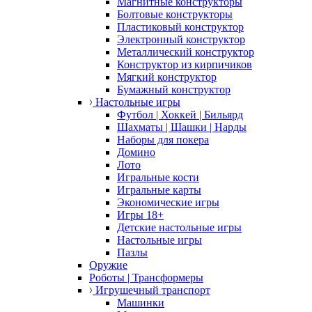
Магнитные конструкторы
Болтовые конструкторы
Пластиковый конструктор
Электронный конструктор
Металлический конструктор
Конструктор из кирпичиков
Мягкий конструктор
Бумажный конструктор
Настольные игры
Футбол | Хоккей | Бильярд
Шахматы | Шашки | Нарды
Наборы для покера
Домино
Лото
Игральные кости
Игральные карты
Экономические игры
Игры 18+
Детские настольные игры
Настольные игры
Пазлы
Оружие
Роботы | Трансформеры
Игрушечный транспорт
Машинки