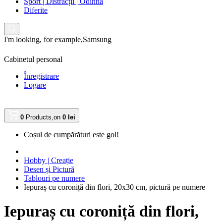
Sport | Distracții | Odihnă
Diferite
I'm looking, for example,
Samsung
Cabinetul personal
Înregistrare
Logare
0
Products,
on
0 lei
Coșul de cumpărături este gol!
Hobby | Creație
Desen și Pictură
Tablouri pe numere
Iepuraș cu coroniță din flori, 20х30 cm, pictură pe numere
Iepuraș cu coroniță din flori,