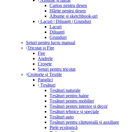
Albume și hârtie
Carton pentru desen
Hârtie pentru desen
Albume și sketchbook-uri
Lacuri | Diluanți | Grunduri
Lacuri
Diluanți
Grunduri
Seturi pentru lucru manual
Tricotat și Fire
Fire
Andrele
Croșete
Seturi pentru tricotat
Croitorie și Textile
Panglici
Țesături
Țesături naturale
Țesături pentru haine
Țesături pentru mobilier
Țesături pentru interior și decor
Țesături tehnice și speciale
Țesături auto
Țesături pentru căptușeală și auxiliare
Piele ecologică