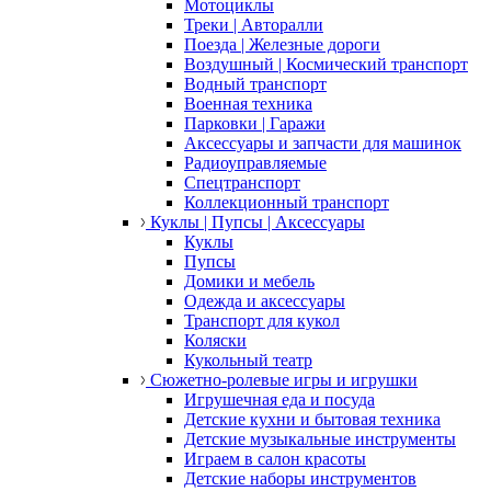
Мотоциклы
Треки | Авторалли
Поезда | Железные дороги
Воздушный | Космический транспорт
Водный транспорт
Военная техника
Парковки | Гаражи
Аксессуары и запчасти для машинок
Радиоуправляемые
Спецтранспорт
Коллекционный транспорт
Куклы | Пупсы | Аксессуары
Куклы
Пупсы
Домики и мебель
Одежда и аксессуары
Транспорт для кукол
Коляски
Кукольный театр
Сюжетно-ролевые игры и игрушки
Игрушечная еда и посуда
Детские кухни и бытовая техника
Детские музыкальные инструменты
Играем в салон красоты
Детские наборы инструментов