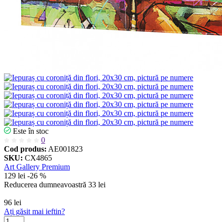
Este în stoc
0
Cod produs:
AE001823
SKU:
CX4865
Art Gallery Premium
129 lei
-26 %
Reducerea dumneavoastră
33 lei
96 lei
Ați găsit mai ieftin?