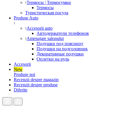
Термосы | Термосумки
Термосы
Туристическая посуда
Produse Auto
Accesorii auto
Автодержатели телефонов
Amenajare salonului
Подушки под поясницу
Подушки на подголовник
Декоративные подушки
Оплетки на руль
Accesorii
New
Produse noi
Recenzii despre magazin
Recenzii despre produse
Diferite