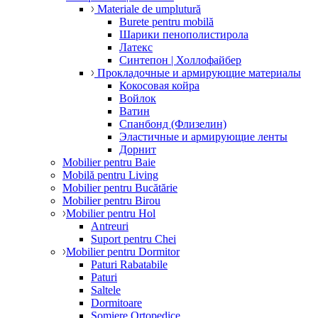
Materiale de umplutură
Burete pentru mobilă
Шарики пенополистирола
Латекс
Синтепон | Холлофайбер
Прокладочные и армирующие материалы
Кокосовая койра
Войлок
Ватин
Спанбонд (Флизелин)
Эластичные и армирующие ленты
Дорнит
Mobilier pentru Baie
Mobilă pentru Living
Mobilier pentru Bucătărie
Mobilier pentru Birou
Mobilier pentru Hol
Antreuri
Suport pentru Chei
Mobilier pentru Dormitor
Paturi Rabatabile
Paturi
Saltele
Dormitoare
Somiere Ortopedice