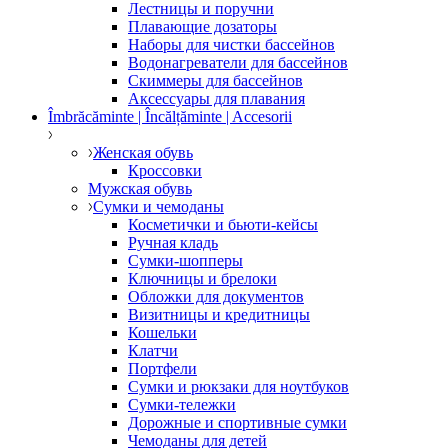
Лестницы и поручни
Плавающие дозаторы
Наборы для чистки бассейнов
Водонагреватели для бассейнов
Скиммеры для бассейнов
Аксессуары для плавания
Îmbrăcăminte | Încălțăminte | Accesorii
Женская обувь
Кроссовки
Мужская обувь
Сумки и чемоданы
Косметички и бьюти-кейсы
Ручная кладь
Сумки-шопперы
Ключницы и брелоки
Обложки для документов
Визитницы и кредитницы
Кошельки
Клатчи
Портфели
Сумки и рюкзаки для ноутбуков
Сумки-тележки
Дорожные и спортивные сумки
Чемоданы для детей