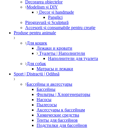
Decorarea obiectelor
Modelism și DIY
Decor și handmade
Panglici
Pirogravură și Sculptură
Accesorii și consumabile pentru creație
Produse pentru animale
Для кошек
Лежаки и кровати
Туалеты | Наполнители
Наполнители для туалета
Для собак
Матрасы и лежаки
Sport | Distracții | Odihnă
Бассейны и аксессуары
Бассейны
Фильтры | Хлоргенераторы
Насосы
Пылесосы
Аксессуары к бассейнам
Химические средства
Тенты для бассейнов
Подстилки для бассейнов