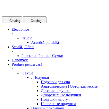
Catalog
Catalog
Electronice
Audio
Acustică portabilă
Școală | Oficiu
Рюкзаки | Ранцы | Сумки
Handmade
Produse pentru casă
Textile
Подушки
Подушки для сна
Анатомические | Ортопедические
Детские подушки
Декоративные подушки
Подушки на стул
Напольные подушки
Пледы и покрывала