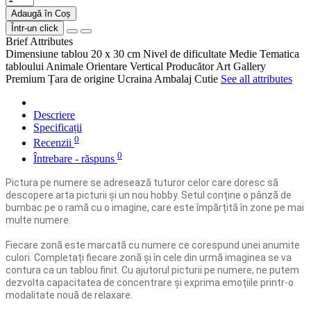
Adaugă în Coș
Într-un click
Brief Attributes
Dimensiune tablou
20 x 30 cm
Nivel de dificultate
Medie
Tematica
tabloului
Animale
Orientare
Vertical
Producător
Art Gallery
Premium
Țara de origine
Ucraina
Ambalaj
Cutie
See all attributes
Descriere
Specificații
0
Recenzii
0
Întrebare - răspuns
Pictura pe numere se adresează tuturor celor care doresc să
descopere arta picturii și un nou hobby. Setul conține o pânză de
bumbac pe o ramă cu o imagine, care este împărțită în zone pe mai
multe numere.
Fiecare zonă este marcată cu numere ce corespund unei anumite
culori. Completați fiecare zonă și în cele din urmă imaginea se va
contura ca un tablou finit. Cu ajutorul picturii pe numere, ne putem
dezvolta capacitatea de concentrare și exprima emoțiile printr-o
modalitate nouă de relaxare.