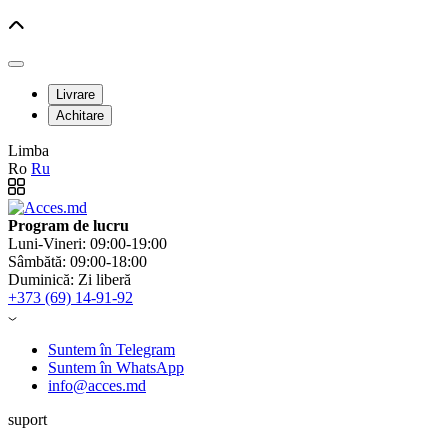
Livrare
Achitare
Limba
Ro
Ru
Program de lucru
Luni-Vineri: 09:00-19:00
Sâmbătă: 09:00-18:00
Duminică: Zi liberă
+373 (69) 14-91-92
Suntem în Telegram
Suntem în WhatsApp
info@acces.md
suport