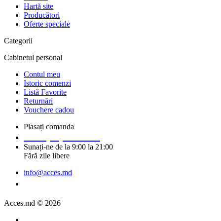
Hartă site
Producători
Oferte speciale
Categorii
Cabinetul personal
Contul meu
Istoric comenzi
Listă Favorite
Returnări
Vouchere cadou
Plasați comanda
+373 (69) 14 91 92
Sunați-ne de la 9:00 la 21:00
Fără zile libere
info@acces.md
Solicitați un apel
Acces.md © 2026