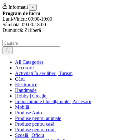
Informații
×
Program de lucru
Luni-Vineri: 09:00-19:00
Sâmbătă: 09:00-18:00
Duminică: Zi liberă
All Categories
Accesorii
Activități în aer liber | Turism
Cărți
Electronice
Handmade
Hobby | Creație
Îmbrăcăminte | Încălțăminte | Accesorii
Mobilă
Produse Auto
Produse pentru animale
Produse pentru casă
Produse pentru copii
Școală | Oficiu