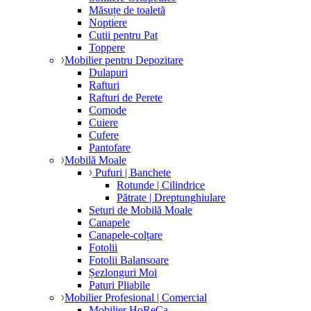
Măsuțe de toaletă
Noptiere
Cutii pentru Pat
Toppere
Mobilier pentru Depozitare
Dulapuri
Rafturi
Rafturi de Perete
Comode
Cuiere
Cufere
Pantofare
Mobilă Moale
Pufuri | Banchete
Rotunde | Cilindrice
Pătrate | Dreptunghiulare
Seturi de Mobilă Moale
Canapele
Canapele-colțare
Fotolii
Fotolii Balansoare
Șezlonguri Moi
Paturi Pliabile
Mobilier Profesional | Comercial
Mobilier HoReCa