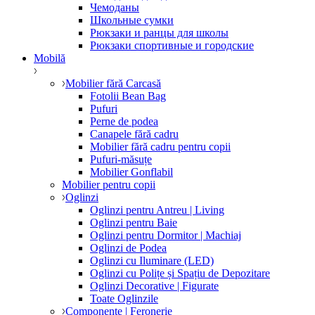
Чемоданы
Школьные сумки
Рюкзаки и ранцы для школы
Рюкзаки спортивные и городские
Mobilă
Mobilier fără Carcasă
Fotolii Bean Bag
Pufuri
Perne de podea
Canapele fără cadru
Mobilier fără cadru pentru copii
Pufuri-măsuțe
Mobilier Gonflabil
Mobilier pentru copii
Oglinzi
Oglinzi pentru Antreu | Living
Oglinzi pentru Baie
Oglinzi pentru Dormitor | Machiaj
Oglinzi de Podea
Oglinzi cu Iluminare (LED)
Oglinzi cu Polițe și Spațiu de Depozitare
Oglinzi Decorative | Figurate
Toate Oglinzile
Componente | Feronerie