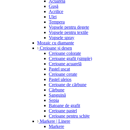
Acuarelă
Gușă
Acrilice
Ulei
Tempera
Vopsele pentru degete
Vopsele pentru textile
Vopsele spray
Mozaic cu diamante
Creioane și desen
Creioane colorate
Creioane grafit (simple)
Creioane acuarelă
Pastel uscat
Creioane cerate
Pastel uleios
Creioane de cărbune
Cărbune
Sanguină
Sepia
Batoane de grafit
Creioane pastel
Creioane pentru schițe
Markere | Linere
Markere