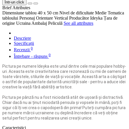
Într-un click
Brief Attributes
Dimensiune tablou
40 x 50 cm
Nivel de dificultate
Medie
Tematica
tabloului
Personaj
Orientare
Vertical
Producător
Ideyka
Țara de
origine
Ucraina
Ambalaj
Peliculă
See all attributes
Descriere
Specificații
0
Recenzii
0
Întrebare - răspuns
Pictura pe numere Ideyka este unul dintre cele mai populare hobby-
uri. Aceasta este creativitatea care rezonează cu mii de oameni de
toate vârstele, stilurile de viață și vocațiile. Această arta a câștigat
o astfel de popularitate datorită unicității sale - pentru a aduce idei
creative la viață fără abilități artistice.
Pictura pe pânză nu a fost niciodată atât de ușoară și distractivă.
Chiar dacă nu ai ținut niciodată pensula și vopsele în mână, poți fi
sigur că îți vei crea o capodoperă din prima! Puteți cumpăra pictura
pe numere mărcii ucrainene cu deplină încredere că veți obține
setul perfect pentru realizarea unei creații unice.
Caracteristici