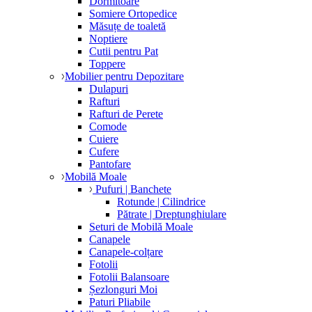
Dormitoare
Somiere Ortopedice
Măsuțe de toaletă
Noptiere
Cutii pentru Pat
Toppere
Mobilier pentru Depozitare
Dulapuri
Rafturi
Rafturi de Perete
Comode
Cuiere
Cufere
Pantofare
Mobilă Moale
Pufuri | Banchete
Rotunde | Cilindrice
Pătrate | Dreptunghiulare
Seturi de Mobilă Moale
Canapele
Canapele-colțare
Fotolii
Fotolii Balansoare
Șezlonguri Moi
Paturi Pliabile