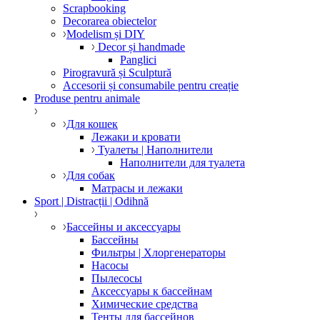
Scrapbooking
Decorarea obiectelor
Modelism și DIY
Decor și handmade
Panglici
Pirogravură și Sculptură
Accesorii și consumabile pentru creație
Produse pentru animale
Для кошек
Лежаки и кровати
Туалеты | Наполнители
Наполнители для туалета
Для собак
Матрасы и лежаки
Sport | Distracții | Odihnă
Бассейны и аксессуары
Бассейны
Фильтры | Хлоргенераторы
Насосы
Пылесосы
Аксессуары к бассейнам
Химические средства
Тенты для бассейнов