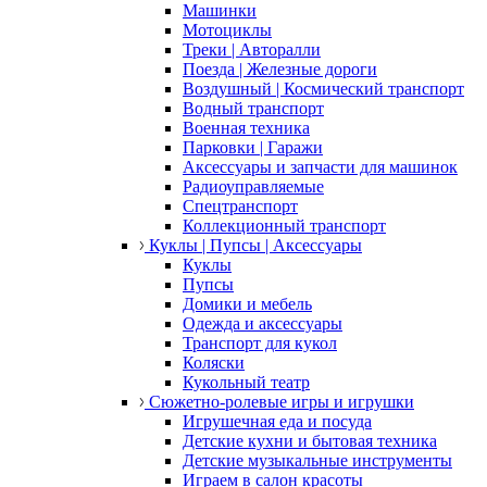
Машинки
Мотоциклы
Треки | Авторалли
Поезда | Железные дороги
Воздушный | Космический транспорт
Водный транспорт
Военная техника
Парковки | Гаражи
Аксессуары и запчасти для машинок
Радиоуправляемые
Спецтранспорт
Коллекционный транспорт
Куклы | Пупсы | Аксессуары
Куклы
Пупсы
Домики и мебель
Одежда и аксессуары
Транспорт для кукол
Коляски
Кукольный театр
Сюжетно-ролевые игры и игрушки
Игрушечная еда и посуда
Детские кухни и бытовая техника
Детские музыкальные инструменты
Играем в салон красоты