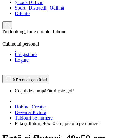
Școală | Oficiu
Sport | Distracții | Odihnă
Diferite
I'm looking, for example,
Iphone
Cabinetul personal
Înregistrare
Logare
0
Products,
on
0 lei
Coșul de cumpărături este gol!
Hobby | Creație
Desen și Pictură
Tablouri pe numere
Fată și fluturi, 40x50 cm, pictură pe numere