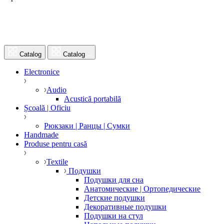
Catalog
Catalog
Electronice
Audio
Acustică portabilă
Școală | Oficiu
Рюкзаки | Ранцы | Сумки
Handmade
Produse pentru casă
Textile
Подушки
Подушки для сна
Анатомические | Ортопедические
Детские подушки
Декоративные подушки
Подушки на стул