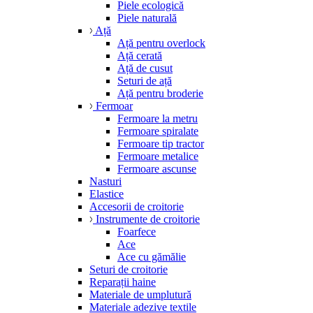
Piele ecologică
Piele naturală
Ață
Ață pentru overlock
Ață cerată
Ață de cusut
Seturi de ață
Ață pentru broderie
Fermoar
Fermoare la metru
Fermoare spiralate
Fermoare tip tractor
Fermoare metalice
Fermoare ascunse
Nasturi
Elastice
Accesorii de croitorie
Instrumente de croitorie
Foarfece
Ace
Ace cu gămălie
Seturi de croitorie
Reparații haine
Materiale de umplutură
Materiale adezive textile