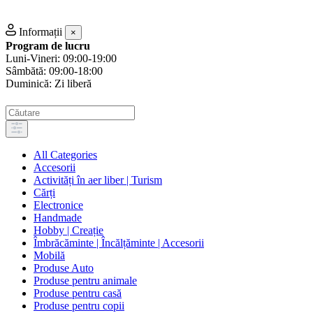
Informații
×
Program de lucru
Luni-Vineri: 09:00-19:00
Sâmbătă: 09:00-18:00
Duminică: Zi liberă
All Categories
Accesorii
Activități în aer liber | Turism
Cărți
Electronice
Handmade
Hobby | Creație
Îmbrăcăminte | Încălțăminte | Accesorii
Mobilă
Produse Auto
Produse pentru animale
Produse pentru casă
Produse pentru copii