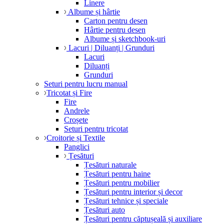
Linere
Albume și hârtie
Carton pentru desen
Hârtie pentru desen
Albume și sketchbook-uri
Lacuri | Diluanți | Grunduri
Lacuri
Diluanți
Grunduri
Seturi pentru lucru manual
Tricotat și Fire
Fire
Andrele
Croșete
Seturi pentru tricotat
Croitorie și Textile
Panglici
Țesături
Țesături naturale
Țesături pentru haine
Țesături pentru mobilier
Țesături pentru interior și decor
Țesături tehnice și speciale
Țesături auto
Țesături pentru căptușeală și auxiliare