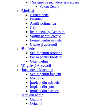
Sisteme de închidere și prindere
Velcro (Scai)
Modelaj
Nisip cinetic
Plastilină
Argilă polimerică
Gips
Instrumente și Accesorii
Șorțuri pentru creație
Forme pentru modelaj
Unelte și accesorii
Broderie
Seturi pentru broderie
Pânză pentru broderie
Gherghefuri
Mărgele și Accesorii
Împletire și Macrame
Seturi pentru împletit
Macramé
Împletit din mărgele
Împletit din șnur
Împletit din elastice
Artă din hârtie
Quilling
Origami