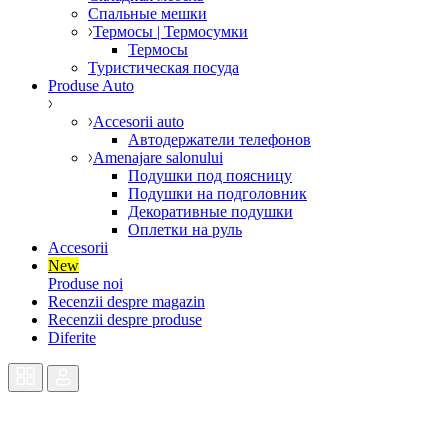
Спальные мешки
Термосы | Термосумки
Термосы
Туристическая посуда
Produse Auto
Accesorii auto
Автодержатели телефонов
Amenajare salonului
Подушки под поясницу
Подушки на подголовник
Декоративные подушки
Оплетки на руль
Accesorii
New
Produse noi
Recenzii despre magazin
Recenzii despre produse
Diferite