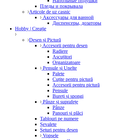
Напольные подушки
Пледы и покрывала
Articole de uz casnic
Аксессуары для ванной
Диспенсеры, дозаторы
Hobby | Creație
Desen și Pictură
Accesorii pentru desen
Radiere
Ascuțitori
Organizatoare
Pensule și Unelte
Palete
Cuțite pentru pictură
Accesorii pentru pictură
Pensule
Bureți și spongi
Pânze și suprafețe
Pânze
Panouri și plăci
Tablouri pe numere
Șevalete
Seturi pentru desen
Vopsele