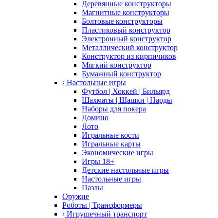
Деревянные конструкторы
Магнитные конструкторы
Болтовые конструкторы
Пластиковый конструктор
Электронный конструктор
Металлический конструктор
Конструктор из кирпичиков
Мягкий конструктор
Бумажный конструктор
Настольные игры
Футбол | Хоккей | Бильярд
Шахматы | Шашки | Нарды
Наборы для покера
Домино
Лото
Игральные кости
Игральные карты
Экономические игры
Игры 18+
Детские настольные игры
Настольные игры
Пазлы
Оружие
Роботы | Трансформеры
Игрушечный транспорт