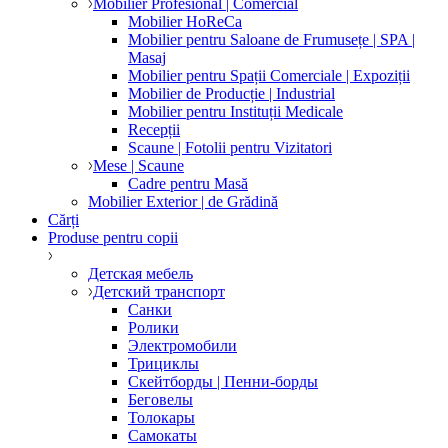
Mobilier Profesional | Comercial
Mobilier HoReCa
Mobilier pentru Saloane de Frumusețe | SPA |
Masaj
Mobilier pentru Spații Comerciale | Expoziții
Mobilier de Producție | Industrial
Mobilier pentru Instituții Medicale
Recepții
Scaune | Fotolii pentru Vizitatori
Mese | Scaune
Cadre pentru Masă
Mobilier Exterior | de Grădină
Cărți
Produse pentru copii
Детская мебель
Детский транспорт
Санки
Ролики
Электромобили
Трициклы
Скейтборды | Пенни-борды
Беговелы
Толокары
Самокаты