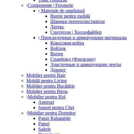
Componente | Feronerie
Materiale de umplutură
Burete pentru mobilă
Шарики пенополистирола
Латекс
Синтепон | Холлофайбер
Прокладочные и армирующие материалы
Кокосовая койра
Войлок
Ватин
Спанбонд (Флизелин)
Эластичные и армирующие ленты
Дорнит
Mobilier pentru Baie
Mobilă pentru Living
Mobilier pentru Bucătărie
Mobilier pentru Birou
Mobilier pentru Hol
Antreuri
Suport pentru Chei
Mobilier pentru Dormitor
Paturi Rabatabile
Paturi
Saltele