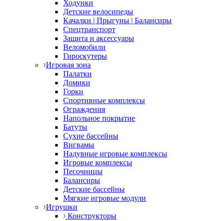
Ходунки
Детские велосипеды
Качалки | Прыгуны | Балансиры
Спецтранспорт
Защита и аксессуары
Веломобили
Гироскутеры
Игровая зона
Палатки
Домики
Горки
Спортивные комплексы
Ограждения
Напольное покрытие
Батуты
Сухие бассейны
Вигвамы
Надувные игровые комплексы
Игровые комплексы
Песочницы
Балансиры
Детские бассейны
Мягкие игровые модули
Игрушки
Конструкторы