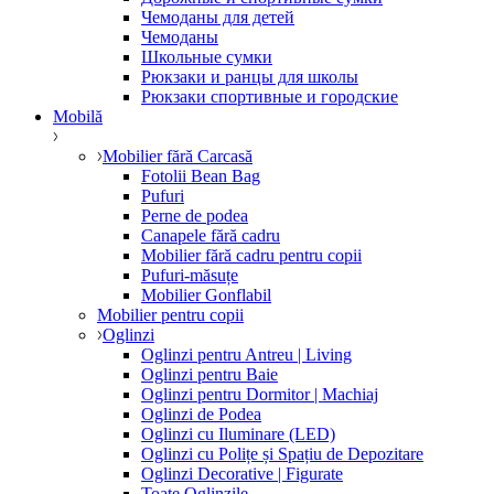
Чемоданы для детей
Чемоданы
Школьные сумки
Рюкзаки и ранцы для школы
Рюкзаки спортивные и городские
Mobilă
Mobilier fără Carcasă
Fotolii Bean Bag
Pufuri
Perne de podea
Canapele fără cadru
Mobilier fără cadru pentru copii
Pufuri-măsuțe
Mobilier Gonflabil
Mobilier pentru copii
Oglinzi
Oglinzi pentru Antreu | Living
Oglinzi pentru Baie
Oglinzi pentru Dormitor | Machiaj
Oglinzi de Podea
Oglinzi cu Iluminare (LED)
Oglinzi cu Polițe și Spațiu de Depozitare
Oglinzi Decorative | Figurate
Toate Oglinzile