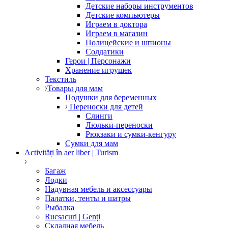
Детские наборы инструментов
Детские компьютеры
Играем в доктора
Играем в магазин
Полицейские и шпионы
Солдатики
Герои | Персонажи
Хранение игрушек
Текстиль
Товары для мам
Подушки для беременных
Переноски для детей
Слинги
Люльки-переноски
Рюкзаки и сумки-кенгуру
Сумки для мам
Activități în aer liber | Turism
Багаж
Лодки
Надувная мебель и аксессуары
Палатки, тенты и шатры
Рыбалка
Rucsacuri | Genți
Складная мебель