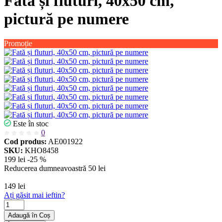
Fată și fluturi, 40x50 cm,
pictură pe numere
Promoție
Este în stoc
0
Cod produs:
AE001922
SKU:
KHO8458
199 lei
-25 %
Reducerea dumneavoastră
50 lei
149 lei
Ați găsit mai ieftin?
Adaugă în Coș