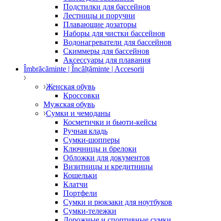
Подстилки для бассейнов
Лестницы и поручни
Плавающие дозаторы
Наборы для чистки бассейнов
Водонагреватели для бассейнов
Скиммеры для бассейнов
Аксессуары для плавания
Îmbrăcăminte | Încălțăminte | Accesorii
Женская обувь
Кроссовки
Мужская обувь
Сумки и чемоданы
Косметички и бьюти-кейсы
Ручная кладь
Сумки-шопперы
Ключницы и брелоки
Обложки для документов
Визитницы и кредитницы
Кошельки
Клатчи
Портфели
Сумки и рюкзаки для ноутбуков
Сумки-тележки
Дорожные и спортивные сумки