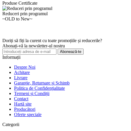
Produse Certificate
Reduceri prin programul
~OLD to New~
Doriți să fiți la curent cu toate promoțiile și reducerile?
Abonați-vă la newsletter-ul nostru
Abonează-te
Informații
Despre Noi
Achitare
Livrare
Garanție, Returnare și Schimb
Politica de Confidențialitate
Termeni și Condiții
Contact
Hartă site
Producători
Oferte speciale
Categorii