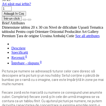
Ați găsit mai ieftin?
Adaugă în Coș
Într-un click
Brief Attributes
Dimensiune tablou
20 x 30 cm
Nivel de dificultate
Uşoară
Tematica
tabloului
Pentru copii
Orientare
Orizontal
Producător
Art Gallery
Premium
Țara de origine
Ucraina
Ambalaj
Cutie
See all attributes
Descriere
Specificații
0
Recenzii
0
Întrebare - răspuns
Pictura pe numere se adresează tuturor celor care doresc să
descopere arta picturii și un nou hobby. Setul conține o pânză de
bumbac pe o ramă cu o imagine, care este împărțită în zone pe mai
multe numere.
Fiecare zonă este marcată cu numere ce corespund unei anumite
culori. Completați fiecare zonă și în cele din urmă imaginea se va
contura ca un tablou finit. Cu ajutorul picturii pe numere, ne putem
dezvolta capacitatea de concentrare și exprima emoțiile printr-o