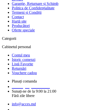
Garanție, Returnare și Schimb
Politica de Confidențialitate
Termeni și Condiții
Contact
Hartă site
Producători
Oferte speciale
Categorii
Cabinetul personal
Contul meu
Istoric comenzi
Listă Favorite
Returnări
Vouchere cadou
Plasați comanda
+373 (69) 14 91 92
Sunați-ne de la 9:00 la 21:00
Fără zile libere
info@acces.md
Solicitați un apel