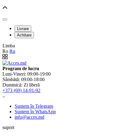
Livrare
Achitare
Limba
Ro
Ru
Program de lucru
Luni-Vineri: 09:00-19:00
Sâmbătă: 09:00-18:00
Duminică: Zi liberă
+373 (69) 14-91-92
Suntem în Telegram
Suntem în WhatsApp
info@acces.md
suport