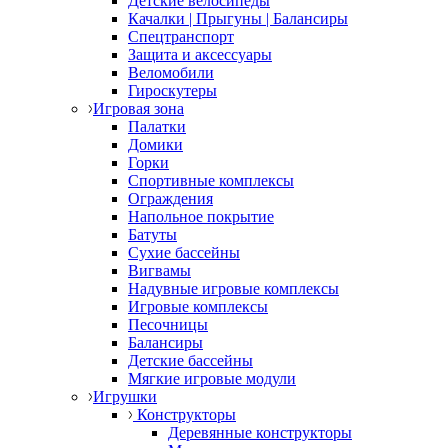
Детские велосипеды
Качалки | Прыгуны | Балансиры
Спецтранспорт
Защита и аксессуары
Веломобили
Гироскутеры
Игровая зона
Палатки
Домики
Горки
Спортивные комплексы
Ограждения
Напольное покрытие
Батуты
Сухие бассейны
Вигвамы
Надувные игровые комплексы
Игровые комплексы
Песочницы
Балансиры
Детские бассейны
Мягкие игровые модули
Игрушки
Конструкторы
Деревянные конструкторы