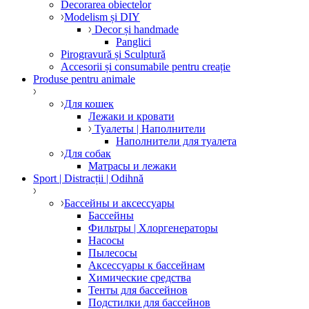
Decorarea obiectelor
Modelism și DIY
Decor și handmade
Panglici
Pirogravură și Sculptură
Accesorii și consumabile pentru creație
Produse pentru animale
Для кошек
Лежаки и кровати
Туалеты | Наполнители
Наполнители для туалета
Для собак
Матрасы и лежаки
Sport | Distracții | Odihnă
Бассейны и аксессуары
Бассейны
Фильтры | Хлоргенераторы
Насосы
Пылесосы
Аксессуары к бассейнам
Химические средства
Тенты для бассейнов
Подстилки для бассейнов