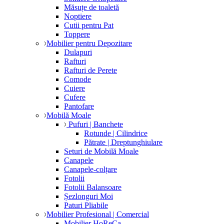
Măsuțe de toaletă
Noptiere
Cutii pentru Pat
Toppere
Mobilier pentru Depozitare
Dulapuri
Rafturi
Rafturi de Perete
Comode
Cuiere
Cufere
Pantofare
Mobilă Moale
Pufuri | Banchete
Rotunde | Cilindrice
Pătrate | Dreptunghiulare
Seturi de Mobilă Moale
Canapele
Canapele-colțare
Fotolii
Fotolii Balansoare
Șezlonguri Moi
Paturi Pliabile
Mobilier Profesional | Comercial
Mobilier HoReCa