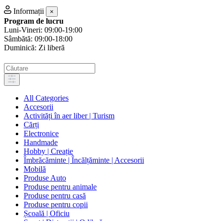
Informații
×
Program de lucru
Luni-Vineri: 09:00-19:00
Sâmbătă: 09:00-18:00
Duminică: Zi liberă
All Categories
Accesorii
Activități în aer liber | Turism
Cărți
Electronice
Handmade
Hobby | Creație
Îmbrăcăminte | Încălțăminte | Accesorii
Mobilă
Produse Auto
Produse pentru animale
Produse pentru casă
Produse pentru copii
Școală | Oficiu