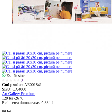
Este în stoc
0
Cod produs:
AE001841
SKU:
CX4868
Art Gallery Premium
129 lei
-26 %
Reducerea dumneavoastră
33 lei
96 lei