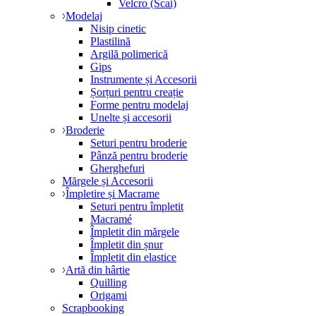
Velcro (Scai)
Modelaj
Nisip cinetic
Plastilină
Argilă polimerică
Gips
Instrumente și Accesorii
Șorțuri pentru creație
Forme pentru modelaj
Unelte și accesorii
Broderie
Seturi pentru broderie
Pânză pentru broderie
Gherghefuri
Mărgele și Accesorii
Împletire și Macrame
Seturi pentru împletit
Macramé
Împletit din mărgele
Împletit din șnur
Împletit din elastice
Artă din hârtie
Quilling
Origami
Scrapbooking