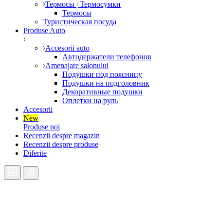
Термосы | Термосумки
Термосы
Туристическая посуда
Produse Auto
Accesorii auto
Автодержатели телефонов
Amenajare salonului
Подушки под поясницу
Подушки на подголовник
Декоративные подушки
Оплетки на руль
Accesorii
New
Produse noi
Recenzii despre magazin
Recenzii despre produse
Diferite