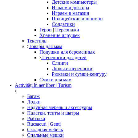
Детские компьютеры
Играем в доктора
Играем в магазин
Полицейские и шпионы
Солдатики
Герои | Персонажи
Хранение игрушек
Текстиль
Товары для мам
Подушки для беременных
Переноски для детей
Слинги
Люльки-переноски
Рюкзаки и сумки-кенгуру
Сумки для мам
Activități în aer liber | Turism
Багаж
Лодки
Надувная мебель и аксессуары
Палатки, тенты и шатры
Рыбалка
Rucsacuri | Genți
Складная мебель
Спальные мешки