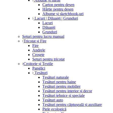
Albume și hârtie
Carton pentru desen
Hârtie pentru desen
Albume și sketchbook-uri
Lacuri | Diluanți | Grunduri
Lacuri
Diluanți
Grunduri
Seturi pentru lucru manual
Tricotat și Fire
Fire
Andrele
Croșete
Seturi pentru tricotat
Croitorie și Textile
Panglici
Țesături
Țesături naturale
Țesături pentru haine
Țesături pentru mobilier
Țesături pentru interior și decor
Țesături tehnice și speciale
Țesături auto
Țesături pentru căptușeală și auxiliare
Piele ecologică