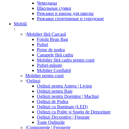
Чемоданы
Школьные сумки
Рюкзаки и ранцы для школы
Рюкзаки спортивные и городские
Mobilă
Mobilier fără Carcasă
Fotolii Bean Bag
Pufuri
Perne de podea
Canapele fără cadru
Mobilier fără cadru pentru copii
Pufuri-măsuțe
Mobilier Gonflabil
Mobilier pentru copii
Oglinzi
Oglinzi pentru Antreu | Living
Oglinzi pentru Baie
Oglinzi pentru Dormitor | Machiaj
Oglinzi de Podea
Oglinzi cu Iluminare (LED)
Oglinzi cu Polițe și Spațiu de Depozitare
Oglinzi Decorative | Figurate
Toate Oglinzile
Componente | Feronerie