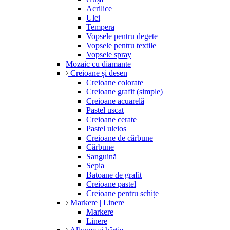
Acrilice
Ulei
Tempera
Vopsele pentru degete
Vopsele pentru textile
Vopsele spray
Mozaic cu diamante
Creioane și desen
Creioane colorate
Creioane grafit (simple)
Creioane acuarelă
Pastel uscat
Creioane cerate
Pastel uleios
Creioane de cărbune
Cărbune
Sanguină
Sepia
Batoane de grafit
Creioane pastel
Creioane pentru schițe
Markere | Linere
Markere
Linere