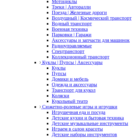
Мотоциклы
Треки | Авторалли
Поезда | Железные дороги
Воздушный | Космический транспорт
Водный транспорт
Военная техника
Парковки | Гаражи
Аксессуары и запчасти для машинок
Радиоуправляемые
Спецтранспорт
Коллекционный транспорт
Куклы | Пупсы | Аксессуары
Куклы
Пупсы
Домики и мебель
Одежда и аксессуары
Транспорт для кукол
Коляски
Кукольный театр
Сюжетно-ролевые игры и игрушки
Игрушечная еда и посуда
Детские кухни и бытовая техника
Детские музыкальные инструменты
Играем в салон красоты
Детские наборы инструментов