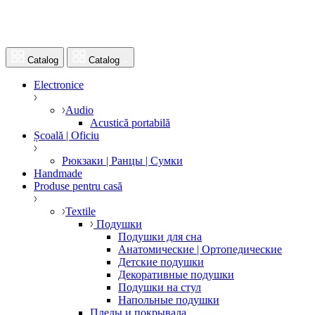
Catalog
Catalog
Electronice
Audio
Acustică portabilă
Școală | Oficiu
Рюкзаки | Ранцы | Сумки
Handmade
Produse pentru casă
Textile
Подушки
Подушки для сна
Анатомические | Ортопедические
Детские подушки
Декоративные подушки
Подушки на стул
Напольные подушки
Пледы и покрывала