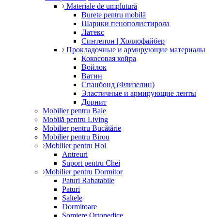
Materiale de umplutură
Burete pentru mobilă
Шарики пенополистирола
Латекс
Синтепон | Холлофайбер
Прокладочные и армирующие материалы
Кокосовая койра
Войлок
Ватин
Спанбонд (Флизелин)
Эластичные и армирующие ленты
Дорнит
Mobilier pentru Baie
Mobilă pentru Living
Mobilier pentru Bucătărie
Mobilier pentru Birou
Mobilier pentru Hol
Antreuri
Suport pentru Chei
Mobilier pentru Dormitor
Paturi Rabatabile
Paturi
Saltele
Dormitoare
Somiere Ortopedice