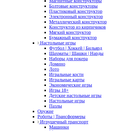
Магнитные конструкторы
Болтовые конструкторы
Пластиковый конструктор
Электронный конструктор
Металлический конструктор
Конструктор из кирпичиков
Мягкий конструктор
Бумажный конструктор
Настольные игры
Футбол | Хоккей | Бильярд
Шахматы | Шашки | Нарды
Наборы для покера
Домино
Лото
Игральные кости
Игральные карты
Экономические игры
Игры 18+
Детские настольные игры
Настольные игры
Пазлы
Оружие
Роботы | Трансформеры
Игрушечный транспорт
Машинки