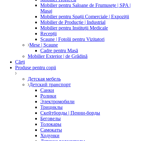
Mobilier pentru Saloane de Frumusețe | SPA |
Masaj
Mobilier pentru Spații Comerciale | Expoziții
Mobilier de Producție | Industrial
Mobilier pentru Instituții Medicale
Recepții
Scaune | Fotolii pentru Vizitatori
Mese | Scaune
Cadre pentru Masă
Mobilier Exterior | de Grădină
Cărți
Produse pentru copii
Детская мебель
Детский транспорт
Санки
Ролики
Электромобили
Трициклы
Скейтборды | Пенни-борды
Беговелы
Толокары
Самокаты
Ходунки