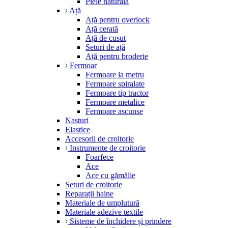
Piele naturală
Ață
Ață pentru overlock
Ață cerată
Ață de cusut
Seturi de ață
Ață pentru broderie
Fermoar
Fermoare la metru
Fermoare spiralate
Fermoare tip tractor
Fermoare metalice
Fermoare ascunse
Nasturi
Elastice
Accesorii de croitorie
Instrumente de croitorie
Foarfece
Ace
Ace cu gămălie
Seturi de croitorie
Reparații haine
Materiale de umplutură
Materiale adezive textile
Sisteme de închidere și prindere