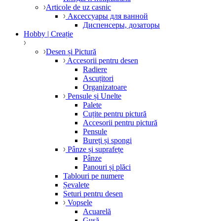
Articole de uz casnic
Аксессуары для ванной
Диспенсеры, дозаторы
Hobby | Creație
Desen și Pictură
Accesorii pentru desen
Radiere
Ascuțitori
Organizatoare
Pensule și Unelte
Palete
Cuțite pentru pictură
Accesorii pentru pictură
Pensule
Bureți și spongi
Pânze și suprafețe
Pânze
Panouri și plăci
Tablouri pe numere
Șevalete
Seturi pentru desen
Vopsele
Acuarelă
Gușă