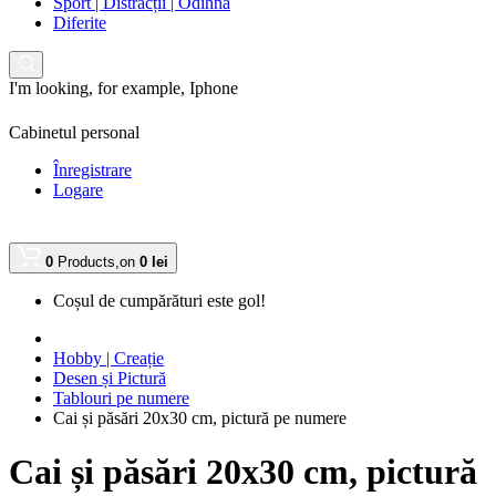
Sport | Distracții | Odihnă
Diferite
I'm looking, for example,
Iphone
Cabinetul personal
Înregistrare
Logare
0
Products,
on
0 lei
Coșul de cumpărături este gol!
Hobby | Creație
Desen și Pictură
Tablouri pe numere
Cai și păsări 20x30 cm, pictură pe numere
Cai și păsări 20x30 cm, pictură