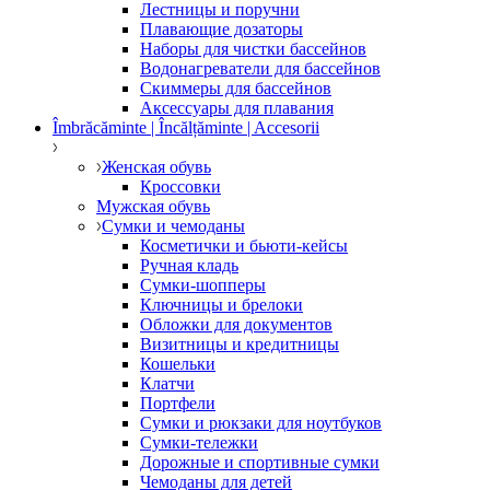
Лестницы и поручни
Плавающие дозаторы
Наборы для чистки бассейнов
Водонагреватели для бассейнов
Скиммеры для бассейнов
Аксессуары для плавания
Îmbrăcăminte | Încălțăminte | Accesorii
Женская обувь
Кроссовки
Мужская обувь
Сумки и чемоданы
Косметички и бьюти-кейсы
Ручная кладь
Сумки-шопперы
Ключницы и брелоки
Обложки для документов
Визитницы и кредитницы
Кошельки
Клатчи
Портфели
Сумки и рюкзаки для ноутбуков
Сумки-тележки
Дорожные и спортивные сумки
Чемоданы для детей