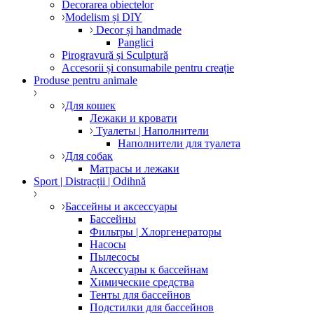
Decorarea obiectelor
Modelism și DIY
Decor și handmade
Panglici
Pirogravură și Sculptură
Accesorii și consumabile pentru creație
Produse pentru animale
Для кошек
Лежаки и кровати
Туалеты | Наполнители
Наполнители для туалета
Для собак
Матрасы и лежаки
Sport | Distracții | Odihnă
Бассейны и аксессуары
Бассейны
Фильтры | Хлоргенераторы
Насосы
Пылесосы
Аксессуары к бассейнам
Химические средства
Тенты для бассейнов
Подстилки для бассейнов