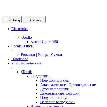
Catalog
Catalog
Electronice
Audio
Acustică portabilă
Școală | Oficiu
Рюкзаки | Ранцы | Сумки
Handmade
Produse pentru casă
Textile
Подушки
Подушки для сна
Анатомические | Ортопедические
Детские подушки
Декоративные подушки
Подушки на стул
Напольные подушки
Пледы и покрывала