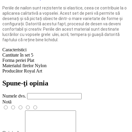
Periile de nailon sunt rezistente si elastice, ceea ce contribuie la o
aplicarea calitativă a vopselei. Acest set de perii vă permite să
desenați și să pictați obiecte dintr-o mare varietate de forme și
configurații. Datorită acestui fapt, procesul de desen va deveni
confortabil și creativ. Periile din acest material sunt destinate
lucrărilor cu vopsele grele: ulei, acril, tempera și guașă datorită
faptului că reține bine lichidul.
Caracteristici
Cantitate în set
5
Forma periei
Plat
Materialul firelor
Nylon
Producător
Royal Art
Spune-ţi opinia
Numele dvs.
Notă