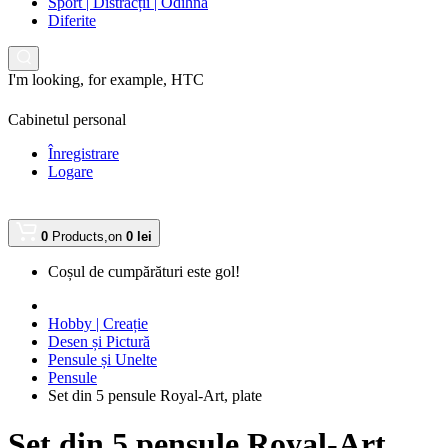
Sport | Distracții | Odihnă
Diferite
I'm looking, for example,
HTC
Cabinetul personal
Înregistrare
Logare
0
Products,
on
0 lei
Coșul de cumpărături este gol!
Hobby | Creație
Desen și Pictură
Pensule și Unelte
Pensule
Set din 5 pensule Royal-Art, plate
Set din 5 pensule Royal-Art,