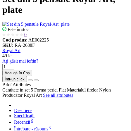
plate
Este în stoc
0
Cod produs:
AE002225
SKU:
RA-2688F
Royal Art
49 lei
Ați găsit mai ieftin?
Adaugă în Coș
Într-un click
Brief Attributes
Cantitate în set
5
Forma periei
Plat
Materialul firelor
Nylon
Producător
Royal Art
See all attributes
Descriere
Specificații
0
Recenzii
0
Întrebare - răspuns