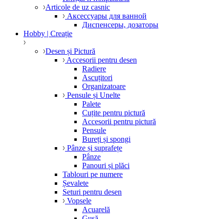
Articole de uz casnic
Аксессуары для ванной
Диспенсеры, дозаторы
Hobby | Creație
Desen și Pictură
Accesorii pentru desen
Radiere
Ascuțitori
Organizatoare
Pensule și Unelte
Palete
Cuțite pentru pictură
Accesorii pentru pictură
Pensule
Bureți și spongi
Pânze și suprafețe
Pânze
Panouri și plăci
Tablouri pe numere
Șevalete
Seturi pentru desen
Vopsele
Acuarelă
Gușă