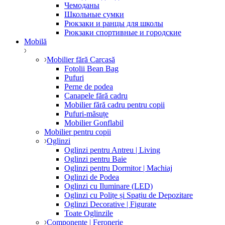
Чемоданы
Школьные сумки
Рюкзаки и ранцы для школы
Рюкзаки спортивные и городские
Mobilă
Mobilier fără Carcasă
Fotolii Bean Bag
Pufuri
Perne de podea
Canapele fără cadru
Mobilier fără cadru pentru copii
Pufuri-măsuțe
Mobilier Gonflabil
Mobilier pentru copii
Oglinzi
Oglinzi pentru Antreu | Living
Oglinzi pentru Baie
Oglinzi pentru Dormitor | Machiaj
Oglinzi de Podea
Oglinzi cu Iluminare (LED)
Oglinzi cu Polițe și Spațiu de Depozitare
Oglinzi Decorative | Figurate
Toate Oglinzile
Componente | Feronerie