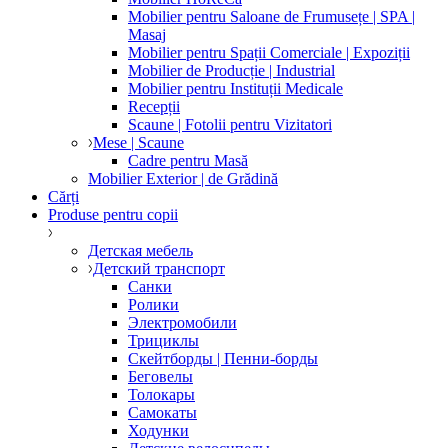
Mobilier pentru Saloane de Frumusețe | SPA |
Masaj
Mobilier pentru Spații Comerciale | Expoziții
Mobilier de Producție | Industrial
Mobilier pentru Instituții Medicale
Recepții
Scaune | Fotolii pentru Vizitatori
Mese | Scaune
Cadre pentru Masă
Mobilier Exterior | de Grădină
Cărți
Produse pentru copii
Детская мебель
Детский транспорт
Санки
Ролики
Электромобили
Трициклы
Скейтборды | Пенни-борды
Беговелы
Толокары
Самокаты
Ходунки