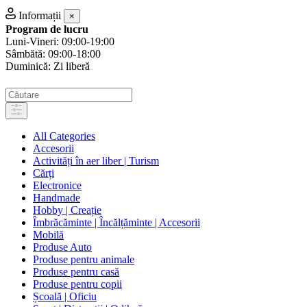
Informații
×
Program de lucru
Luni-Vineri: 09:00-19:00
Sâmbătă: 09:00-18:00
Duminică: Zi liberă
All Categories
Accesorii
Activități în aer liber | Turism
Cărți
Electronice
Handmade
Hobby | Creație
Îmbrăcăminte | Încălțăminte | Accesorii
Mobilă
Produse Auto
Produse pentru animale
Produse pentru casă
Produse pentru copii
Școală | Oficiu