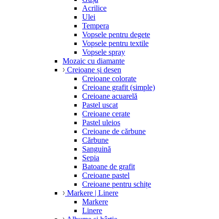
Acrilice
Ulei
Tempera
Vopsele pentru degete
Vopsele pentru textile
Vopsele spray
Mozaic cu diamante
Creioane și desen
Creioane colorate
Creioane grafit (simple)
Creioane acuarelă
Pastel uscat
Creioane cerate
Pastel uleios
Creioane de cărbune
Cărbune
Sanguină
Sepia
Batoane de grafit
Creioane pastel
Creioane pentru schițe
Markere | Linere
Markere
Linere