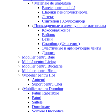
Materiale de umplutură
Burete pentru mobilă
Шарики пенополистирола
Латекс
Синтепон | Холлофайбер
Прокладочные и армирующие материалы
Кокосовая койра
Войлок
Ватин
Спанбонд (Флизелин)
Эластичные и армирующие ленты
Дорнит
Mobilier pentru Baie
Mobilă pentru Living
Mobilier pentru Bucătărie
Mobilier pentru Birou
Mobilier pentru Hol
Antreuri
Suport pentru Chei
Mobilier pentru Dormitor
Paturi Rabatabile
Paturi
Saltele
Dormitoare
Somiere Ortopedice