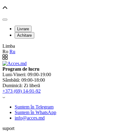
Livrare
Achitare
Limba
Ro
Ru
Program de lucru
Luni-Vineri: 09:00-19:00
Sâmbătă: 09:00-18:00
Duminică: Zi liberă
+373 (69) 14-91-92
Suntem în Telegram
Suntem în WhatsApp
info@acces.md
suport