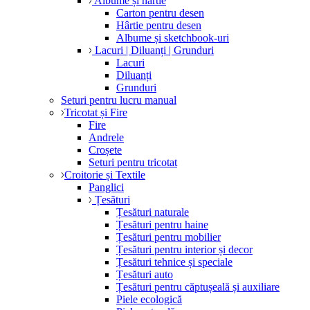
Albume și hârtie
Carton pentru desen
Hârtie pentru desen
Albume și sketchbook-uri
Lacuri | Diluanți | Grunduri
Lacuri
Diluanți
Grunduri
Seturi pentru lucru manual
Tricotat și Fire
Fire
Andrele
Croșete
Seturi pentru tricotat
Croitorie și Textile
Panglici
Țesături
Țesături naturale
Țesături pentru haine
Țesături pentru mobilier
Țesături pentru interior și decor
Țesături tehnice și speciale
Țesături auto
Țesături pentru căptușeală și auxiliare
Piele ecologică