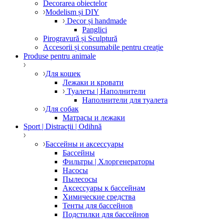
Decorarea obiectelor
Modelism și DIY
Decor și handmade
Panglici
Pirogravură și Sculptură
Accesorii și consumabile pentru creație
Produse pentru animale
Для кошек
Лежаки и кровати
Туалеты | Наполнители
Наполнители для туалета
Для собак
Матрасы и лежаки
Sport | Distracții | Odihnă
Бассейны и аксессуары
Бассейны
Фильтры | Хлоргенераторы
Насосы
Пылесосы
Аксессуары к бассейнам
Химические средства
Тенты для бассейнов
Подстилки для бассейнов