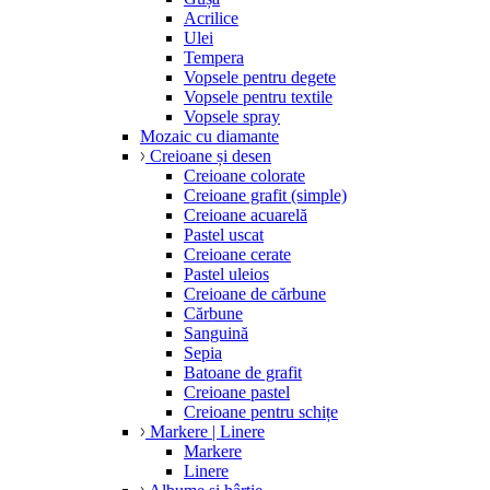
Acrilice
Ulei
Tempera
Vopsele pentru degete
Vopsele pentru textile
Vopsele spray
Mozaic cu diamante
Creioane și desen
Creioane colorate
Creioane grafit (simple)
Creioane acuarelă
Pastel uscat
Creioane cerate
Pastel uleios
Creioane de cărbune
Cărbune
Sanguină
Sepia
Batoane de grafit
Creioane pastel
Creioane pentru schițe
Markere | Linere
Markere
Linere