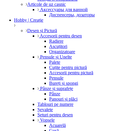
Articole de uz casnic
Аксессуары для ванной
Диспенсеры, дозаторы
Hobby | Creație
Desen și Pictură
Accesorii pentru desen
Radiere
Ascuțitori
Organizatoare
Pensule și Unelte
Palete
Cuțite pentru pictură
Accesorii pentru pictură
Pensule
Bureți și spongi
Pânze și suprafețe
Pânze
Panouri și plăci
Tablouri pe numere
Șevalete
Seturi pentru desen
Vopsele
Acuarelă
Gușă