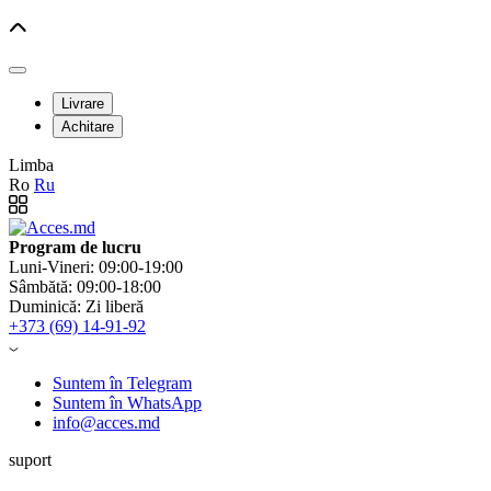
Livrare
Achitare
Limba
Ro
Ru
Program de lucru
Luni-Vineri: 09:00-19:00
Sâmbătă: 09:00-18:00
Duminică: Zi liberă
+373 (69) 14-91-92
Suntem în Telegram
Suntem în WhatsApp
info@acces.md
suport