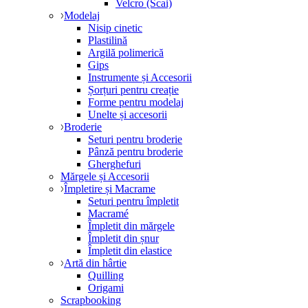
Velcro (Scai)
Modelaj
Nisip cinetic
Plastilină
Argilă polimerică
Gips
Instrumente și Accesorii
Șorțuri pentru creație
Forme pentru modelaj
Unelte și accesorii
Broderie
Seturi pentru broderie
Pânză pentru broderie
Gherghefuri
Mărgele și Accesorii
Împletire și Macrame
Seturi pentru împletit
Macramé
Împletit din mărgele
Împletit din șnur
Împletit din elastice
Artă din hârtie
Quilling
Origami
Scrapbooking