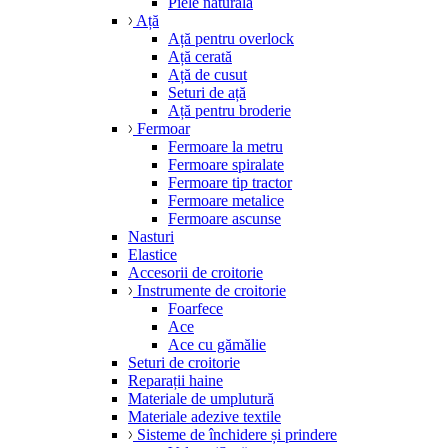
Piele naturală
Ață
Ață pentru overlock
Ață cerată
Ață de cusut
Seturi de ață
Ață pentru broderie
Fermoar
Fermoare la metru
Fermoare spiralate
Fermoare tip tractor
Fermoare metalice
Fermoare ascunse
Nasturi
Elastice
Accesorii de croitorie
Instrumente de croitorie
Foarfece
Ace
Ace cu gămălie
Seturi de croitorie
Reparații haine
Materiale de umplutură
Materiale adezive textile
Sisteme de închidere și prindere