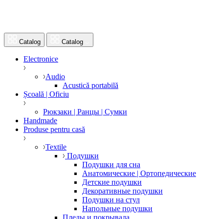
Catalog
Catalog
Electronice
Audio
Acustică portabilă
Școală | Oficiu
Рюкзаки | Ранцы | Сумки
Handmade
Produse pentru casă
Textile
Подушки
Подушки для сна
Анатомические | Ортопедические
Детские подушки
Декоративные подушки
Подушки на стул
Напольные подушки
Пледы и покрывала