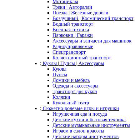
Мотоциклы
Треки | Авторалли
Поезда | Железные дороги
Воздушный | Космический транспорт
Водный транспорт
Военная техника
Парковки | Гаражи
Аксессуары и запчасти для машинок
Радиоуправляемые
Спецтранспорт
Коллекционный транспорт
Куклы | Пупсы | Аксессуары
Куклы
Пупсы
Домики и мебель
Одежда и аксессуары
Транспорт для кукол
Коляски
Кукольный театр
Сюжетно-ролевые игры и игрушки
Игрушечная еда и посуда
Детские кухни и бытовая техника
Детские музыкальные инструменты
Играем в салон красоты
Детские наборы инструментов