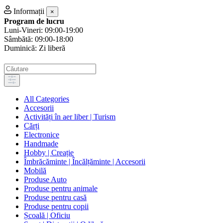
Informații
×
Program de lucru
Luni-Vineri: 09:00-19:00
Sâmbătă: 09:00-18:00
Duminică: Zi liberă
All Categories
Accesorii
Activități în aer liber | Turism
Cărți
Electronice
Handmade
Hobby | Creație
Îmbrăcăminte | Încălțăminte | Accesorii
Mobilă
Produse Auto
Produse pentru animale
Produse pentru casă
Produse pentru copii
Școală | Oficiu