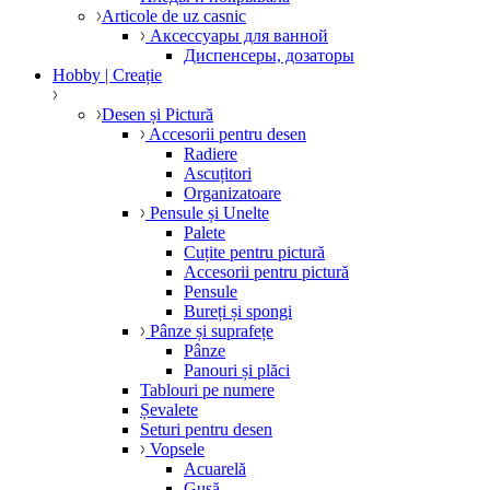
Articole de uz casnic
Аксессуары для ванной
Диспенсеры, дозаторы
Hobby | Creație
Desen și Pictură
Accesorii pentru desen
Radiere
Ascuțitori
Organizatoare
Pensule și Unelte
Palete
Cuțite pentru pictură
Accesorii pentru pictură
Pensule
Bureți și spongi
Pânze și suprafețe
Pânze
Panouri și plăci
Tablouri pe numere
Șevalete
Seturi pentru desen
Vopsele
Acuarelă
Gușă