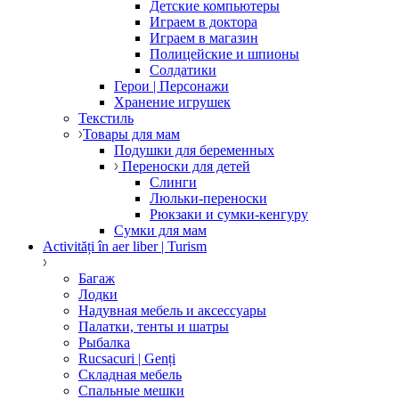
Детские компьютеры
Играем в доктора
Играем в магазин
Полицейские и шпионы
Солдатики
Герои | Персонажи
Хранение игрушек
Текстиль
Товары для мам
Подушки для беременных
Переноски для детей
Слинги
Люльки-переноски
Рюкзаки и сумки-кенгуру
Сумки для мам
Activități în aer liber | Turism
Багаж
Лодки
Надувная мебель и аксессуары
Палатки, тенты и шатры
Рыбалка
Rucsacuri | Genți
Складная мебель
Спальные мешки