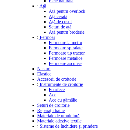
Piele naturală
Ață
Ață pentru overlock
Ață cerată
Ață de cusut
Seturi de ață
Ață pentru broderie
Fermoar
Fermoare la metru
Fermoare spiralate
Fermoare tip tractor
Fermoare metalice
Fermoare ascunse
Nasturi
Elastice
Accesorii de croitorie
Instrumente de croitorie
Foarfece
Ace
Ace cu gămălie
Seturi de croitorie
Reparații haine
Materiale de umplutură
Materiale adezive textile
Sisteme de închidere și prindere