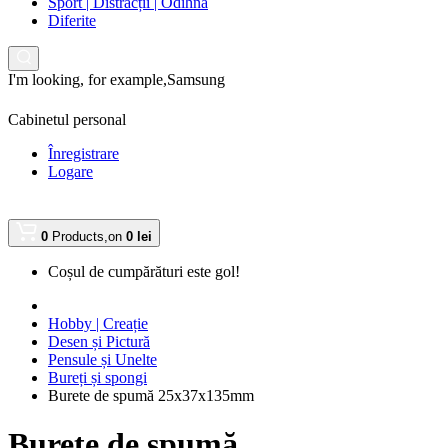
Sport | Distracții | Odihnă
Diferite
I'm looking, for example,
Samsung
Cabinetul personal
Înregistrare
Logare
0
Products,
on
0 lei
Coșul de cumpărături este gol!
Hobby | Creație
Desen și Pictură
Pensule și Unelte
Bureți și spongi
Burete de spumă 25x37x135mm
Burete de spumă