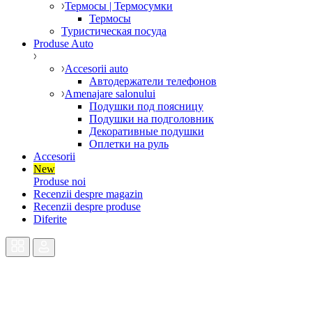
Термосы | Термосумки
Термосы
Туристическая посуда
Produse Auto
Accesorii auto
Автодержатели телефонов
Amenajare salonului
Подушки под поясницу
Подушки на подголовник
Декоративные подушки
Оплетки на руль
Accesorii
New
Produse noi
Recenzii despre magazin
Recenzii despre produse
Diferite