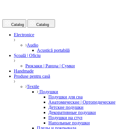
Catalog
Catalog
Electronice
Audio
Acustică portabilă
Școală | Oficiu
Рюкзаки | Ранцы | Сумки
Handmade
Produse pentru casă
Textile
Подушки
Подушки для сна
Анатомические | Ортопедические
Детские подушки
Декоративные подушки
Подушки на стул
Напольные подушки
Пледы и покрывала