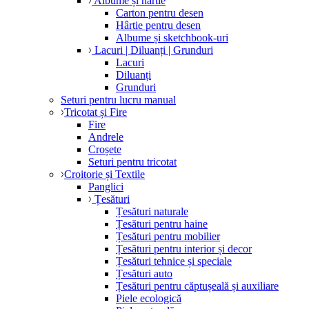
Albume și hârtie
Carton pentru desen
Hârtie pentru desen
Albume și sketchbook-uri
Lacuri | Diluanți | Grunduri
Lacuri
Diluanți
Grunduri
Seturi pentru lucru manual
Tricotat și Fire
Fire
Andrele
Croșete
Seturi pentru tricotat
Croitorie și Textile
Panglici
Țesături
Țesături naturale
Țesături pentru haine
Țesături pentru mobilier
Țesături pentru interior și decor
Țesături tehnice și speciale
Țesături auto
Țesături pentru căptușeală și auxiliare
Piele ecologică