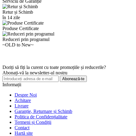
Serviciu de Garanție
Retur și Schimb
în 14 zile
Produse Certificate
Reduceri prin programul
~OLD to New~
Doriți să fiți la curent cu toate promoțiile și reducerile?
Abonați-vă la newsletter-ul nostru
Abonează-te
Informații
Despre Noi
Achitare
Livrare
Garanție, Returnare și Schimb
Politica de Confidențialitate
Termeni și Condiții
Contact
Hartă site