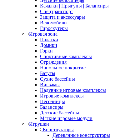
Детские велосипеды
Качалки | Прыгуны | Балансиры
Спецтранспорт
Защита и аксессуары
Веломобили
Гироскутеры
Игровая зона
Палатки
Домики
Горки
Спортивные комплексы
Ограждения
Напольное покрытие
Батуты
Сухие бассейны
Вигвамы
Надувные игровые комплексы
Игровые комплексы
Песочницы
Балансиры
Детские бассейны
Мягкие игровые модули
Игрушки
Конструкторы
Деревянные конструкторы