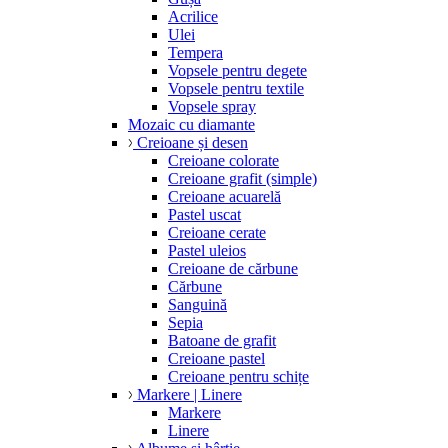
Acrilice
Ulei
Tempera
Vopsele pentru degete
Vopsele pentru textile
Vopsele spray
Mozaic cu diamante
Creioane și desen
Creioane colorate
Creioane grafit (simple)
Creioane acuarelă
Pastel uscat
Creioane cerate
Pastel uleios
Creioane de cărbune
Cărbune
Sanguină
Sepia
Batoane de grafit
Creioane pastel
Creioane pentru schițe
Markere | Linere
Markere
Linere