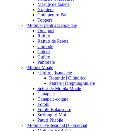
Măsuțe de toaletă
Noptiere
Cutii pentru Pat
Toppere
Mobilier pentru Depozitare
Dulapuri
Rafturi
Rafturi de Perete
Comode
Cuiere
Cufere
Pantofare
Mobilă Moale
Pufuri | Banchete
Rotunde | Cilindrice
Pătrate | Dreptunghiulare
Seturi de Mobilă Moale
Canapele
Canapele-colțare
Fotolii
Fotolii Balansoare
Șezlonguri Moi
Paturi Pliabile
Mobilier Profesional | Comercial
Mobilier HoReCa