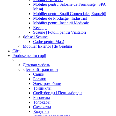
Mobilier pentru Saloane de Frumusețe | SPA |
Masaj
Mobilier pentru Spații Comerciale | Expoziții
Mobilier de Producție | Industrial
Mobilier pentru Instituții Medicale
Recepții
Scaune | Fotolii pentru Vizitatori
Mese | Scaune
Cadre pentru Masă
Mobilier Exterior | de Grădină
Cărți
Produse pentru copii
Детская мебель
Детский транспорт
Санки
Ролики
Электромобили
Трициклы
Скейтборды | Пенни-борды
Беговелы
Толокары
Самокаты
Ходунки