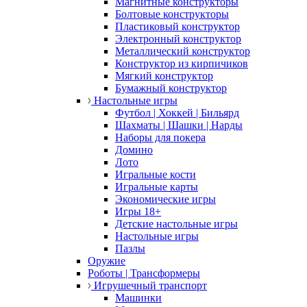
Магнитные конструкторы
Болтовые конструкторы
Пластиковый конструктор
Электронный конструктор
Металлический конструктор
Конструктор из кирпичиков
Мягкий конструктор
Бумажный конструктор
Настольные игры
Футбол | Хоккей | Бильярд
Шахматы | Шашки | Нарды
Наборы для покера
Домино
Лото
Игральные кости
Игральные карты
Экономические игры
Игры 18+
Детские настольные игры
Настольные игры
Пазлы
Оружие
Роботы | Трансформеры
Игрушечный транспорт
Машинки