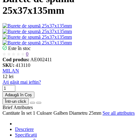
25x37x135mm
Este în stoc
0
Cod produs:
AE002411
SKU:
413110
MILAN
12 lei
Ați găsit mai ieftin?
Adaugă în Coș
Într-un click
Brief Attributes
Cantitate în set
1
Culoare
Galben
Diametru
25mm
See all attributes
Descriere
Specificații