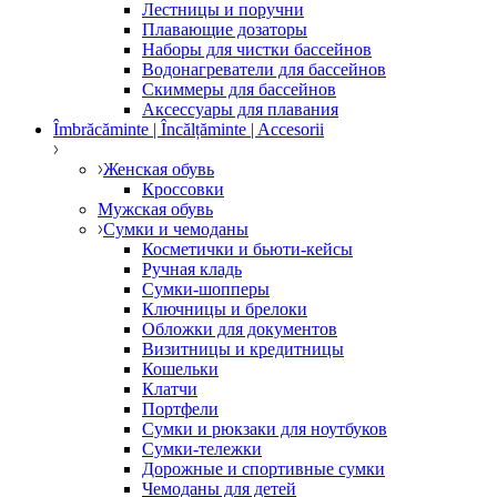
Лестницы и поручни
Плавающие дозаторы
Наборы для чистки бассейнов
Водонагреватели для бассейнов
Скиммеры для бассейнов
Аксессуары для плавания
Îmbrăcăminte | Încălțăminte | Accesorii
Женская обувь
Кроссовки
Мужская обувь
Сумки и чемоданы
Косметички и бьюти-кейсы
Ручная кладь
Сумки-шопперы
Ключницы и брелоки
Обложки для документов
Визитницы и кредитницы
Кошельки
Клатчи
Портфели
Сумки и рюкзаки для ноутбуков
Сумки-тележки
Дорожные и спортивные сумки
Чемоданы для детей