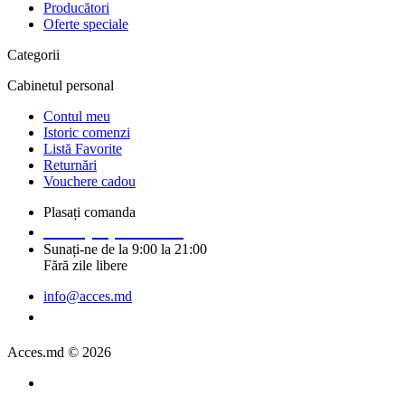
Producători
Oferte speciale
Categorii
Cabinetul personal
Contul meu
Istoric comenzi
Listă Favorite
Returnări
Vouchere cadou
Plasați comanda
+373 (69) 14 91 92
Sunați-ne de la 9:00 la 21:00
Fără zile libere
info@acces.md
Solicitați un apel
Acces.md © 2026