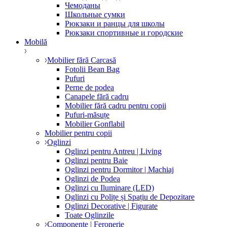
Чемоданы
Школьные сумки
Рюкзаки и ранцы для школы
Рюкзаки спортивные и городские
Mobilă
Mobilier fără Carcasă
Fotolii Bean Bag
Pufuri
Perne de podea
Canapele fără cadru
Mobilier fără cadru pentru copii
Pufuri-măsuțe
Mobilier Gonflabil
Mobilier pentru copii
Oglinzi
Oglinzi pentru Antreu | Living
Oglinzi pentru Baie
Oglinzi pentru Dormitor | Machiaj
Oglinzi de Podea
Oglinzi cu Iluminare (LED)
Oglinzi cu Polițe și Spațiu de Depozitare
Oglinzi Decorative | Figurate
Toate Oglinzile
Componente | Feronerie