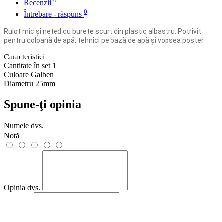
0
Recenzii
0
Întrebare - răspuns
Rulot mic și neted cu burete scurt din plastic albastru. Potrivit
pentru coloană de apă, tehnici pe bază de apă și vopsea poster.
Caracteristici
Cantitate în set
1
Culoare
Galben
Diametru
25mm
Spune-ţi opinia
Numele dvs.
Notă
Opinia dvs.