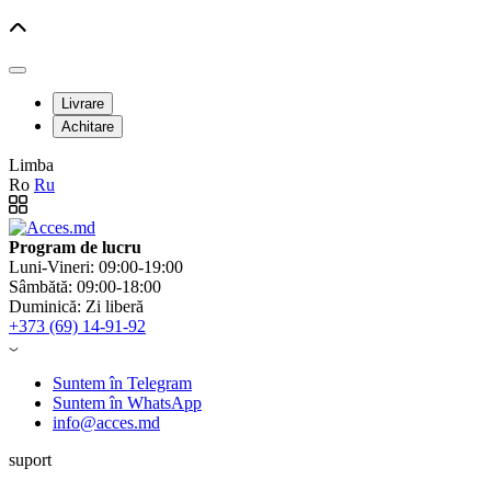
Livrare
Achitare
Limba
Ro
Ru
Program de lucru
Luni-Vineri: 09:00-19:00
Sâmbătă: 09:00-18:00
Duminică: Zi liberă
+373 (69) 14-91-92
Suntem în Telegram
Suntem în WhatsApp
info@acces.md
suport