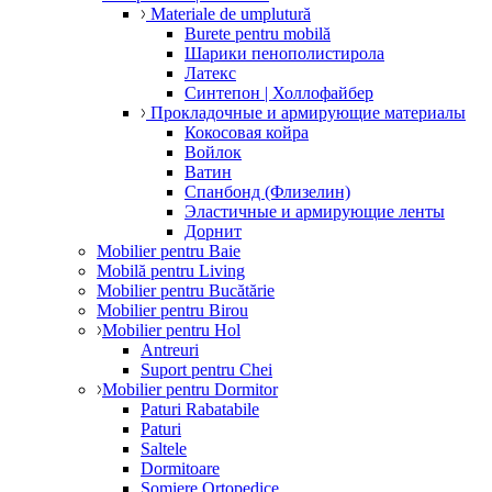
Materiale de umplutură
Burete pentru mobilă
Шарики пенополистирола
Латекс
Синтепон | Холлофайбер
Прокладочные и армирующие материалы
Кокосовая койра
Войлок
Ватин
Спанбонд (Флизелин)
Эластичные и армирующие ленты
Дорнит
Mobilier pentru Baie
Mobilă pentru Living
Mobilier pentru Bucătărie
Mobilier pentru Birou
Mobilier pentru Hol
Antreuri
Suport pentru Chei
Mobilier pentru Dormitor
Paturi Rabatabile
Paturi
Saltele
Dormitoare
Somiere Ortopedice