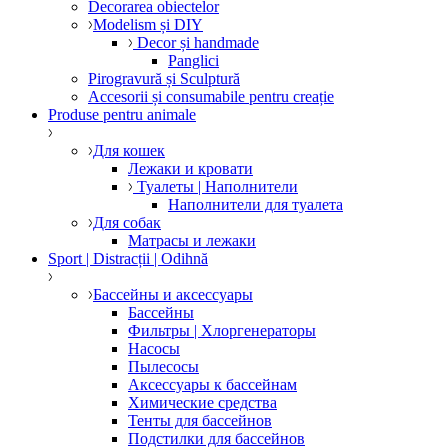
Decorarea obiectelor
Modelism și DIY
Decor și handmade
Panglici
Pirogravură și Sculptură
Accesorii și consumabile pentru creație
Produse pentru animale
Для кошек
Лежаки и кровати
Туалеты | Наполнители
Наполнители для туалета
Для собак
Матрасы и лежаки
Sport | Distracții | Odihnă
Бассейны и аксессуары
Бассейны
Фильтры | Хлоргенераторы
Насосы
Пылесосы
Аксессуары к бассейнам
Химические средства
Тенты для бассейнов
Подстилки для бассейнов