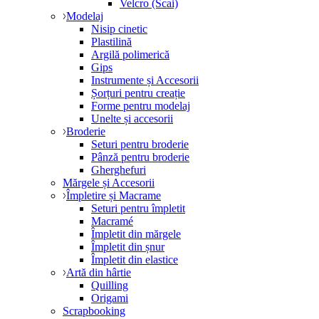
Velcro (Scai)
Modelaj
Nisip cinetic
Plastilină
Argilă polimerică
Gips
Instrumente și Accesorii
Șorțuri pentru creație
Forme pentru modelaj
Unelte și accesorii
Broderie
Seturi pentru broderie
Pânză pentru broderie
Gherghefuri
Mărgele și Accesorii
Împletire și Macrame
Seturi pentru împletit
Macramé
Împletit din mărgele
Împletit din șnur
Împletit din elastice
Artă din hârtie
Quilling
Origami
Scrapbooking