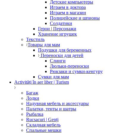
Детские компьютеры
Играем в доктора
Играем в магазин
Полицейские и шпионы
Солдатики
Герои | Персонажи
Хранение игрушек
Текстиль
Товары для мам
Подушки для беременных
Переноски для детей
Слинги
Люльки-переноски
Рюкзаки и сумки-кенгуру
Сумки для мам
Activități în aer liber | Turism
Багаж
Лодки
Надувная мебель и аксессуары
Палатки, тенты и шатры
Рыбалка
Rucsacuri | Genți
Складная мебель
Спальные мешки