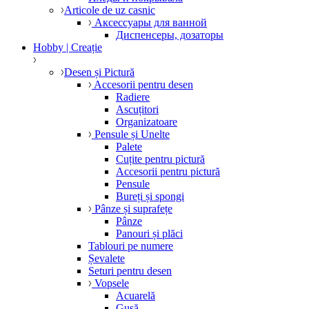
Articole de uz casnic
Аксессуары для ванной
Диспенсеры, дозаторы
Hobby | Creație
Desen și Pictură
Accesorii pentru desen
Radiere
Ascuțitori
Organizatoare
Pensule și Unelte
Palete
Cuțite pentru pictură
Accesorii pentru pictură
Pensule
Bureți și spongi
Pânze și suprafețe
Pânze
Panouri și plăci
Tablouri pe numere
Șevalete
Seturi pentru desen
Vopsele
Acuarelă
Gușă