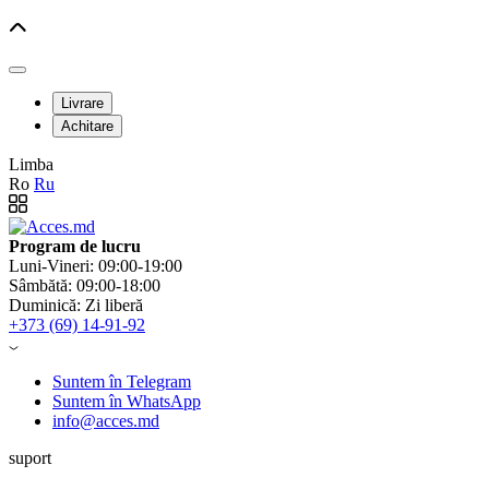
Livrare
Achitare
Limba
Ro
Ru
Program de lucru
Luni-Vineri: 09:00-19:00
Sâmbătă: 09:00-18:00
Duminică: Zi liberă
+373 (69) 14-91-92
Suntem în Telegram
Suntem în WhatsApp
info@acces.md
suport