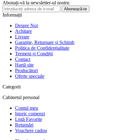
Abonați-vă la newsletter-ul nostru
Abonează-te
Informații
Despre Noi
Achitare
Livrare
Garanție, Returnare și Schimb
Politica de Confidențialitate
Termeni și Condiții
Contact
Hartă site
Producători
Oferte speciale
Categorii
Cabinetul personal
Contul meu
Istoric comenzi
Listă Favorite
Returnări
Vouchere cadou