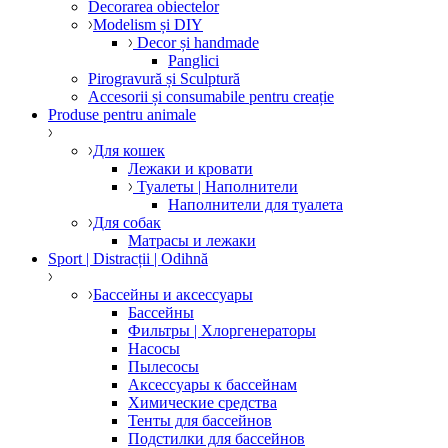
Decorarea obiectelor
Modelism și DIY
Decor și handmade
Panglici
Pirogravură și Sculptură
Accesorii și consumabile pentru creație
Produse pentru animale
Для кошек
Лежаки и кровати
Туалеты | Наполнители
Наполнители для туалета
Для собак
Матрасы и лежаки
Sport | Distracții | Odihnă
Бассейны и аксессуары
Бассейны
Фильтры | Хлоргенераторы
Насосы
Пылесосы
Аксессуары к бассейнам
Химические средства
Тенты для бассейнов
Подстилки для бассейнов