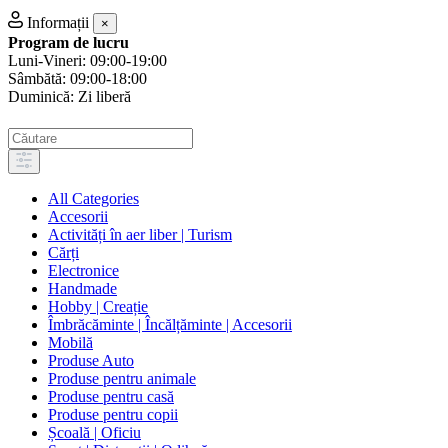
Informații
×
Program de lucru
Luni-Vineri: 09:00-19:00
Sâmbătă: 09:00-18:00
Duminică: Zi liberă
All Categories
Accesorii
Activități în aer liber | Turism
Cărți
Electronice
Handmade
Hobby | Creație
Îmbrăcăminte | Încălțăminte | Accesorii
Mobilă
Produse Auto
Produse pentru animale
Produse pentru casă
Produse pentru copii
Școală | Oficiu