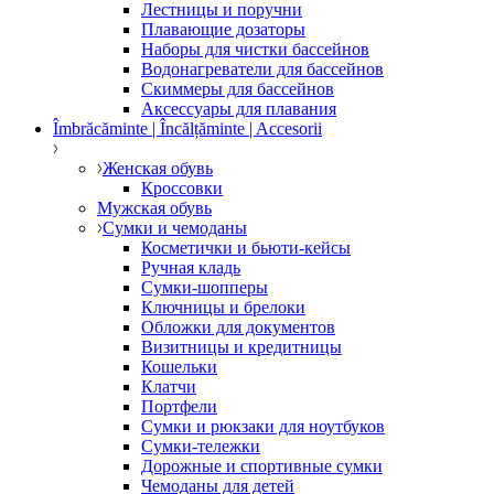
Лестницы и поручни
Плавающие дозаторы
Наборы для чистки бассейнов
Водонагреватели для бассейнов
Скиммеры для бассейнов
Аксессуары для плавания
Îmbrăcăminte | Încălțăminte | Accesorii
Женская обувь
Кроссовки
Мужская обувь
Сумки и чемоданы
Косметички и бьюти-кейсы
Ручная кладь
Сумки-шопперы
Ключницы и брелоки
Обложки для документов
Визитницы и кредитницы
Кошельки
Клатчи
Портфели
Сумки и рюкзаки для ноутбуков
Сумки-тележки
Дорожные и спортивные сумки
Чемоданы для детей