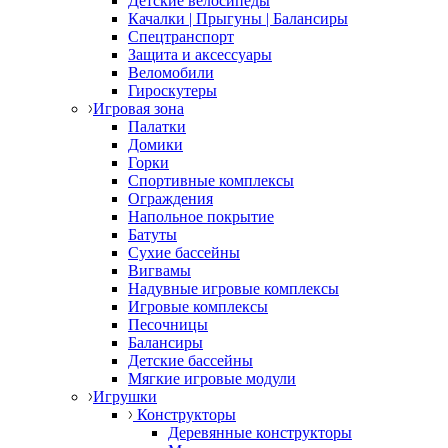
Детские велосипеды
Качалки | Прыгуны | Балансиры
Спецтранспорт
Защита и аксессуары
Веломобили
Гироскутеры
Игровая зона
Палатки
Домики
Горки
Спортивные комплексы
Ограждения
Напольное покрытие
Батуты
Сухие бассейны
Вигвамы
Надувные игровые комплексы
Игровые комплексы
Песочницы
Балансиры
Детские бассейны
Мягкие игровые модули
Игрушки
Конструкторы
Деревянные конструкторы