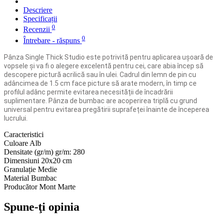
Descriere
Specificații
0
Recenzii
0
Întrebare - răspuns
Pânza Single Thick Studio este potrivită pentru aplicarea ușoară de
vopsele și va fi o alegere excelentă pentru cei, care abia încep să
descopere pictură acrilică sau în ulei. Cadrul din lemn de pin cu
adâncimea de 1.5 cm face picture să arate modern, în timp ce
profilul adânc permite evitarea necesității de încadrării
suplimentare. Pânza de bumbac are acoperirea triplă cu grund
universal pentru evitarea pregătirii suprafeței înainte de începerea
lucrului.
Caracteristici
Culoare
Alb
Densitate (gr/m)
gr/m: 280
Dimensiuni
20х20 cm
Granulație
Medie
Material
Bumbac
Producător
Mont Marte
Spune-ţi opinia