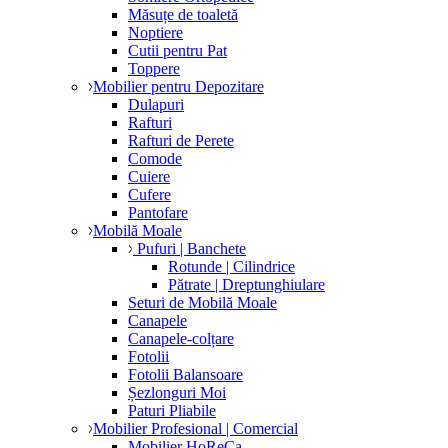
Măsuțe de toaletă
Noptiere
Cutii pentru Pat
Toppere
Mobilier pentru Depozitare
Dulapuri
Rafturi
Rafturi de Perete
Comode
Cuiere
Cufere
Pantofare
Mobilă Moale
Pufuri | Banchete
Rotunde | Cilindrice
Pătrate | Dreptunghiulare
Seturi de Mobilă Moale
Canapele
Canapele-colțare
Fotolii
Fotolii Balansoare
Șezlonguri Moi
Paturi Pliabile
Mobilier Profesional | Comercial
Mobilier HoReCa