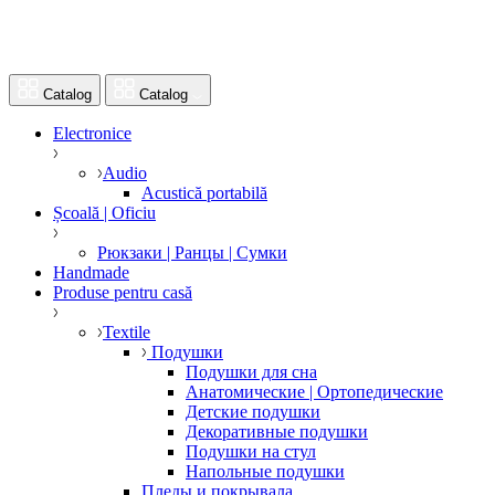
Catalog
Catalog
Electronice
Audio
Acustică portabilă
Școală | Oficiu
Рюкзаки | Ранцы | Сумки
Handmade
Produse pentru casă
Textile
Подушки
Подушки для сна
Анатомические | Ортопедические
Детские подушки
Декоративные подушки
Подушки на стул
Напольные подушки
Пледы и покрывала