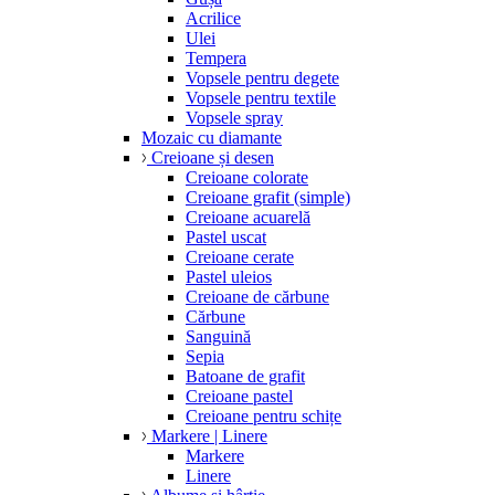
Acrilice
Ulei
Tempera
Vopsele pentru degete
Vopsele pentru textile
Vopsele spray
Mozaic cu diamante
Creioane și desen
Creioane colorate
Creioane grafit (simple)
Creioane acuarelă
Pastel uscat
Creioane cerate
Pastel uleios
Creioane de cărbune
Cărbune
Sanguină
Sepia
Batoane de grafit
Creioane pastel
Creioane pentru schițe
Markere | Linere
Markere
Linere