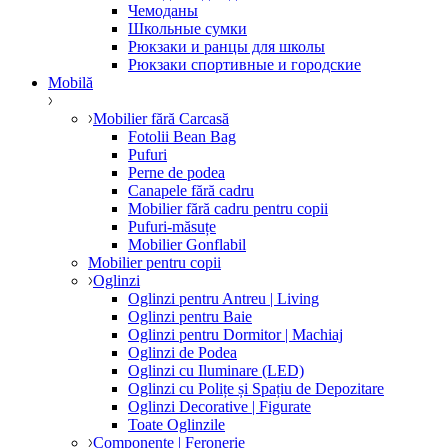
Чемоданы
Школьные сумки
Рюкзаки и ранцы для школы
Рюкзаки спортивные и городские
Mobilă
Mobilier fără Carcasă
Fotolii Bean Bag
Pufuri
Perne de podea
Canapele fără cadru
Mobilier fără cadru pentru copii
Pufuri-măsuțe
Mobilier Gonflabil
Mobilier pentru copii
Oglinzi
Oglinzi pentru Antreu | Living
Oglinzi pentru Baie
Oglinzi pentru Dormitor | Machiaj
Oglinzi de Podea
Oglinzi cu Iluminare (LED)
Oglinzi cu Polițe și Spațiu de Depozitare
Oglinzi Decorative | Figurate
Toate Oglinzile
Componente | Feronerie