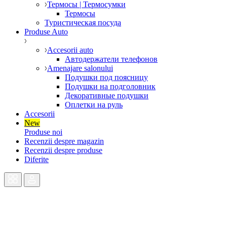
Термосы | Термосумки
Термосы
Туристическая посуда
Produse Auto
Accesorii auto
Автодержатели телефонов
Amenajare salonului
Подушки под поясницу
Подушки на подголовник
Декоративные подушки
Оплетки на руль
Accesorii
New
Produse noi
Recenzii despre magazin
Recenzii despre produse
Diferite