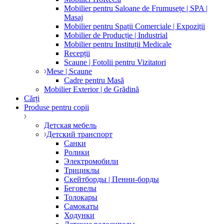
Mobilier pentru Saloane de Frumusețe | SPA |
Masaj
Mobilier pentru Spații Comerciale | Expoziții
Mobilier de Producție | Industrial
Mobilier pentru Instituții Medicale
Recepții
Scaune | Fotolii pentru Vizitatori
Mese | Scaune
Cadre pentru Masă
Mobilier Exterior | de Grădină
Cărți
Produse pentru copii
Детская мебель
Детский транспорт
Санки
Ролики
Электромобили
Трициклы
Скейтборды | Пенни-борды
Беговелы
Толокары
Самокаты
Ходунки