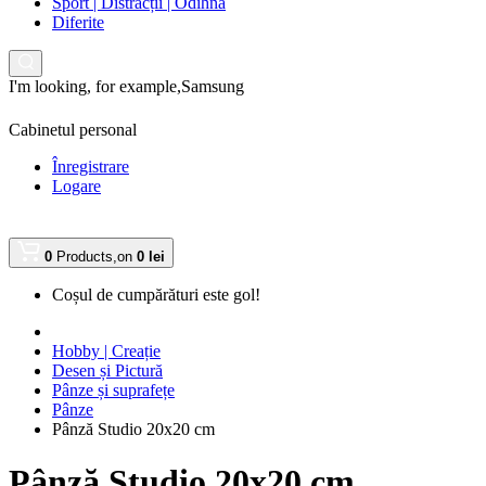
Sport | Distracții | Odihnă
Diferite
I'm looking, for example,
Samsung
Cabinetul personal
Înregistrare
Logare
0
Products,
on
0 lei
Coșul de cumpărături este gol!
Hobby | Creație
Desen și Pictură
Pânze și suprafețe
Pânze
Pânză Studio 20x20 cm
Pânză Studio 20x20 cm