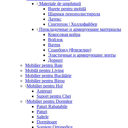
Materiale de umplutură
Burete pentru mobilă
Шарики пенополистирола
Латекс
Синтепон | Холлофайбер
Прокладочные и армирующие материалы
Кокосовая койра
Войлок
Ватин
Спанбонд (Флизелин)
Эластичные и армирующие ленты
Дорнит
Mobilier pentru Baie
Mobilă pentru Living
Mobilier pentru Bucătărie
Mobilier pentru Birou
Mobilier pentru Hol
Antreuri
Suport pentru Chei
Mobilier pentru Dormitor
Paturi Rabatabile
Paturi
Saltele
Dormitoare
Somiere Ortopedice