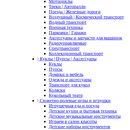
Мотоциклы
Треки | Авторалли
Поезда | Железные дороги
Воздушный | Космический транспорт
Водный транспорт
Военная техника
Парковки | Гаражи
Аксессуары и запчасти для машинок
Радиоуправляемые
Спецтранспорт
Коллекционный транспорт
Куклы | Пупсы | Аксессуары
Куклы
Пупсы
Домики и мебель
Одежда и аксессуары
Транспорт для кукол
Коляски
Кукольный театр
Сюжетно-ролевые игры и игрушки
Игрушечная еда и посуда
Детские кухни и бытовая техника
Детские музыкальные инструменты
Играем в салон красоты
Детские наборы инструментов