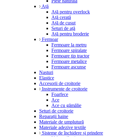
Piele naturală
Ață
Ață pentru overlock
Ață cerată
Ață de cusut
Seturi de ață
Ață pentru broderie
Fermoar
Fermoare la metru
Fermoare spiralate
Fermoare tip tractor
Fermoare metalice
Fermoare ascunse
Nasturi
Elastice
Accesorii de croitorie
Instrumente de croitorie
Foarfece
Ace
Ace cu gămălie
Seturi de croitorie
Reparații haine
Materiale de umplutură
Materiale adezive textile
Sisteme de închidere și prindere