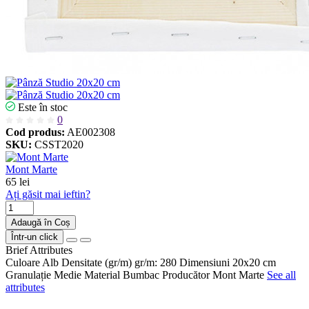
Este în stoc
0
Cod produs:
AE002308
SKU:
CSST2020
Mont Marte
65 lei
Ați găsit mai ieftin?
Adaugă în Coș
Într-un click
Brief Attributes
Culoare
Alb
Densitate (gr/m)
gr/m: 280
Dimensiuni
20х20 cm
Granulație
Medie
Material
Bumbac
Producător
Mont Marte
See all
attributes