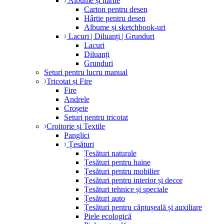
Albume și hârtie
Carton pentru desen
Hârtie pentru desen
Albume și sketchbook-uri
Lacuri | Diluanți | Grunduri
Lacuri
Diluanți
Grunduri
Seturi pentru lucru manual
Tricotat și Fire
Fire
Andrele
Croșete
Seturi pentru tricotat
Croitorie și Textile
Panglici
Țesături
Țesături naturale
Țesături pentru haine
Țesături pentru mobilier
Țesături pentru interior și decor
Țesături tehnice și speciale
Țesături auto
Țesături pentru căptușeală și auxiliare
Piele ecologică