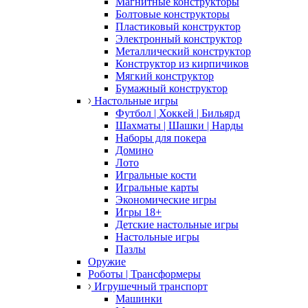
Магнитные конструкторы
Болтовые конструкторы
Пластиковый конструктор
Электронный конструктор
Металлический конструктор
Конструктор из кирпичиков
Мягкий конструктор
Бумажный конструктор
Настольные игры
Футбол | Хоккей | Бильярд
Шахматы | Шашки | Нарды
Наборы для покера
Домино
Лото
Игральные кости
Игральные карты
Экономические игры
Игры 18+
Детские настольные игры
Настольные игры
Пазлы
Оружие
Роботы | Трансформеры
Игрушечный транспорт
Машинки