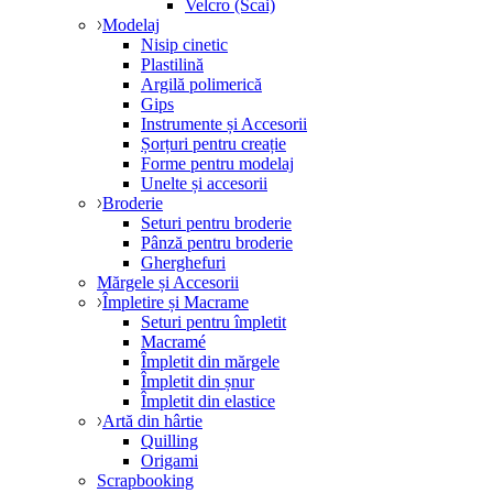
Velcro (Scai)
Modelaj
Nisip cinetic
Plastilină
Argilă polimerică
Gips
Instrumente și Accesorii
Șorțuri pentru creație
Forme pentru modelaj
Unelte și accesorii
Broderie
Seturi pentru broderie
Pânză pentru broderie
Gherghefuri
Mărgele și Accesorii
Împletire și Macrame
Seturi pentru împletit
Macramé
Împletit din mărgele
Împletit din șnur
Împletit din elastice
Artă din hârtie
Quilling
Origami
Scrapbooking