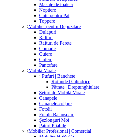
Măsuțe de toaletă
Noptiere
Cutii pentru Pat
Toppere
Mobilier pentru Depozitare
Dulapuri
Rafturi
Rafturi de Perete
Comode
Cuiere
Cufere
Pantofare
Mobilă Moale
Pufuri | Banchete
Rotunde | Cilindrice
Pătrate | Dreptunghiulare
Seturi de Mobilă Moale
Canapele
Canapele-colțare
Fotolii
Fotolii Balansoare
Șezlonguri Moi
Paturi Pliabile
Mobilier Profesional | Comercial
Mobilier HoReCa