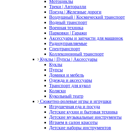
Мотоциклы
Треки | Авторалли
Поезда | Железные дороги
Воздушный | Космический транспорт
Водный транспорт
Военная техника
Парковки | Гаражи
Аксессуары и запчасти для машинок
Радиоуправляемые
Спецтранспорт
Коллекционный транспорт
Куклы | Пупсы | Аксессуары
Куклы
Пупсы
Домики и мебель
Одежда и аксессуары
Транспорт для кукол
Коляски
Кукольный театр
Сюжетно-ролевые игры и игрушки
Игрушечная еда и посуда
Детские кухни и бытовая техника
Детские музыкальные инструменты
Играем в салон красоты
Детские наборы инструментов