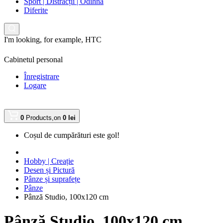
Sport | Distracții | Odihnă
Diferite
I'm looking, for example,
HTC
Cabinetul personal
Înregistrare
Logare
0
Products,
on
0 lei
Coșul de cumpărături este gol!
Hobby | Creație
Desen și Pictură
Pânze și suprafețe
Pânze
Pânză Studio, 100x120 cm
Pânză Studio, 100x120 cm