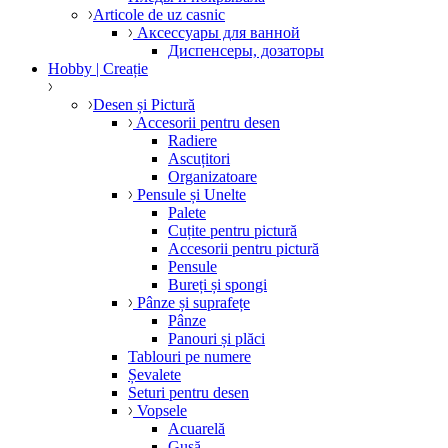
Articole de uz casnic
Аксессуары для ванной
Диспенсеры, дозаторы
Hobby | Creație
Desen și Pictură
Accesorii pentru desen
Radiere
Ascuțitori
Organizatoare
Pensule și Unelte
Palete
Cuțite pentru pictură
Accesorii pentru pictură
Pensule
Bureți și spongi
Pânze și suprafețe
Pânze
Panouri și plăci
Tablouri pe numere
Șevalete
Seturi pentru desen
Vopsele
Acuarelă
Gușă