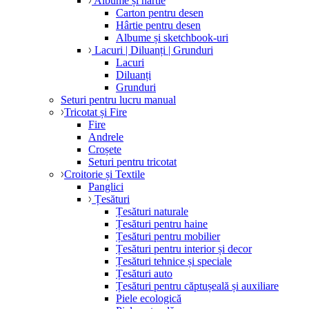
Albume și hârtie
Carton pentru desen
Hârtie pentru desen
Albume și sketchbook-uri
Lacuri | Diluanți | Grunduri
Lacuri
Diluanți
Grunduri
Seturi pentru lucru manual
Tricotat și Fire
Fire
Andrele
Croșete
Seturi pentru tricotat
Croitorie și Textile
Panglici
Țesături
Țesături naturale
Țesături pentru haine
Țesături pentru mobilier
Țesături pentru interior și decor
Țesături tehnice și speciale
Țesături auto
Țesături pentru căptușeală și auxiliare
Piele ecologică