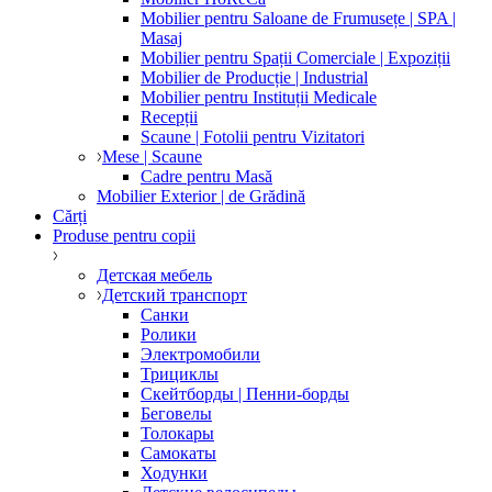
Mobilier pentru Saloane de Frumusețe | SPA |
Masaj
Mobilier pentru Spații Comerciale | Expoziții
Mobilier de Producție | Industrial
Mobilier pentru Instituții Medicale
Recepții
Scaune | Fotolii pentru Vizitatori
Mese | Scaune
Cadre pentru Masă
Mobilier Exterior | de Grădină
Cărți
Produse pentru copii
Детская мебель
Детский транспорт
Санки
Ролики
Электромобили
Трициклы
Скейтборды | Пенни-борды
Беговелы
Толокары
Самокаты
Ходунки