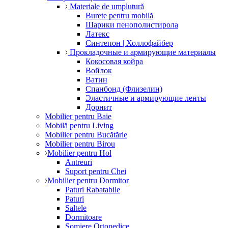
Materiale de umplutură
Burete pentru mobilă
Шарики пенополистирола
Латекс
Синтепон | Холлофайбер
Прокладочные и армирующие материалы
Кокосовая койра
Войлок
Ватин
Спанбонд (Флизелин)
Эластичные и армирующие ленты
Дорнит
Mobilier pentru Baie
Mobilă pentru Living
Mobilier pentru Bucătărie
Mobilier pentru Birou
Mobilier pentru Hol
Antreuri
Suport pentru Chei
Mobilier pentru Dormitor
Paturi Rabatabile
Paturi
Saltele
Dormitoare
Somiere Ortopedice