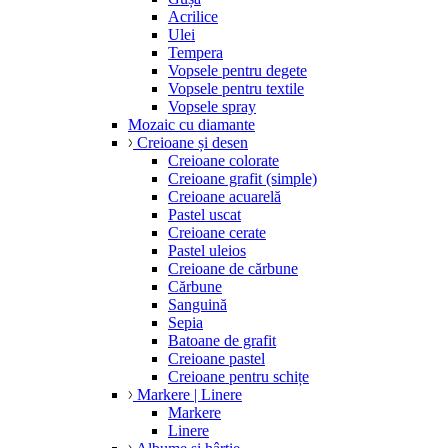
Acrilice
Ulei
Tempera
Vopsele pentru degete
Vopsele pentru textile
Vopsele spray
Mozaic cu diamante
Creioane și desen
Creioane colorate
Creioane grafit (simple)
Creioane acuarelă
Pastel uscat
Creioane cerate
Pastel uleios
Creioane de cărbune
Cărbune
Sanguină
Sepia
Batoane de grafit
Creioane pastel
Creioane pentru schițe
Markere | Linere
Markere
Linere