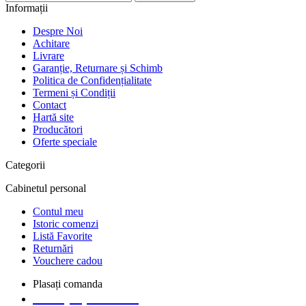
Informații
Despre Noi
Achitare
Livrare
Garanție, Returnare și Schimb
Politica de Confidențialitate
Termeni și Condiții
Contact
Hartă site
Producători
Oferte speciale
Categorii
Cabinetul personal
Contul meu
Istoric comenzi
Listă Favorite
Returnări
Vouchere cadou
Plasați comanda
+373 (69) 14 91 92