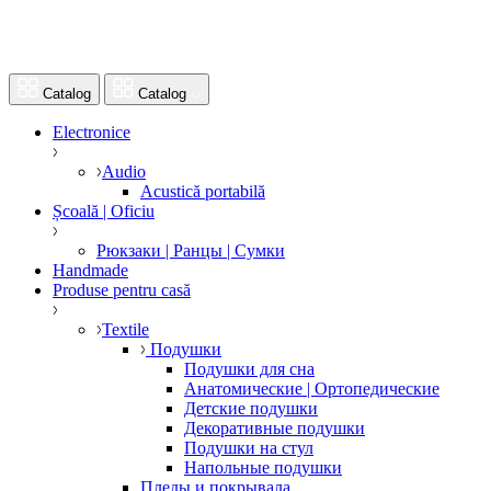
Catalog
Catalog
Electronice
Audio
Acustică portabilă
Școală | Oficiu
Рюкзаки | Ранцы | Сумки
Handmade
Produse pentru casă
Textile
Подушки
Подушки для сна
Анатомические | Ортопедические
Детские подушки
Декоративные подушки
Подушки на стул
Напольные подушки
Пледы и покрывала