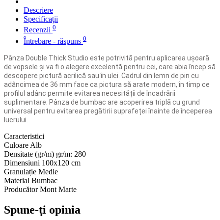
Descriere
Specificații
0
Recenzii
0
Întrebare - răspuns
Pânza Double Thick Studio este potrivită pentru aplicarea ușoară
de vopsele și va fi o alegere excelentă pentru cei, care abia încep să
descopere pictură acrilică sau în ulei. Cadrul din lemn de pin cu
adâncimea de 36 mm face ca pictura să arate modern, în timp ce
profilul adânc permite evitarea necesității de încadrării
suplimentare. Pânza de bumbac are acoperirea triplă cu grund
universal pentru evitarea pregătirii suprafeței înainte de începerea
lucrului.
Caracteristici
Culoare
Alb
Densitate (gr/m)
gr/m: 280
Dimensiuni
100х120 cm
Granulație
Medie
Material
Bumbac
Producător
Mont Marte
Spune-ţi opinia