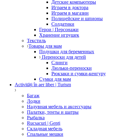
Детские компьютеры
Играем в доктора
Играем в магазин
Полицейские и шпионы
Солдатики
Герои | Персонажи
Хранение игрушек
Текстиль
Товары для мам
Подушки для беременных
Переноски для детей
Слинги
Люльки-переноски
Рюкзаки и сумки-кенгуру
Сумки для мам
Activități în aer liber | Turism
Багаж
Лодки
Надувная мебель и аксессуары
Палатки, тенты и шатры
Рыбалка
Rucsacuri | Genți
Складная мебель
Спальные мешки