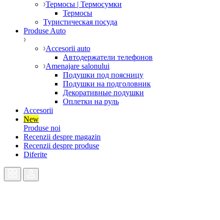
Термосы | Термосумки
Термосы
Туристическая посуда
Produse Auto
Accesorii auto
Автодержатели телефонов
Amenajare salonului
Подушки под поясницу
Подушки на подголовник
Декоративные подушки
Оплетки на руль
Accesorii
New
Produse noi
Recenzii despre magazin
Recenzii despre produse
Diferite