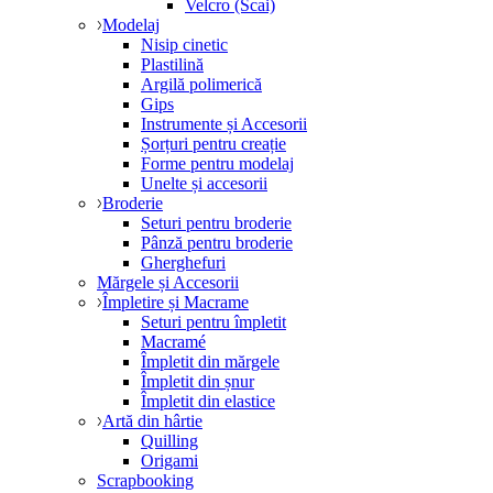
Velcro (Scai)
Modelaj
Nisip cinetic
Plastilină
Argilă polimerică
Gips
Instrumente și Accesorii
Șorțuri pentru creație
Forme pentru modelaj
Unelte și accesorii
Broderie
Seturi pentru broderie
Pânză pentru broderie
Gherghefuri
Mărgele și Accesorii
Împletire și Macrame
Seturi pentru împletit
Macramé
Împletit din mărgele
Împletit din șnur
Împletit din elastice
Artă din hârtie
Quilling
Origami
Scrapbooking