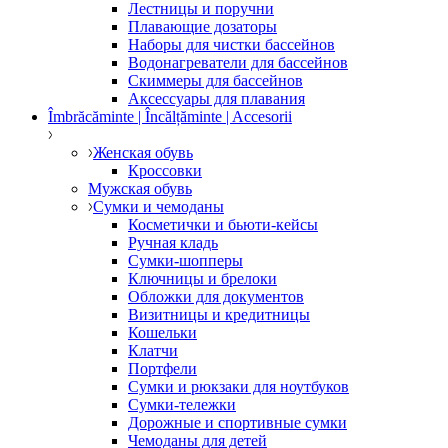
Лестницы и поручни
Плавающие дозаторы
Наборы для чистки бассейнов
Водонагреватели для бассейнов
Скиммеры для бассейнов
Аксессуары для плавания
Îmbrăcăminte | Încălțăminte | Accesorii
Женская обувь
Кроссовки
Мужская обувь
Сумки и чемоданы
Косметички и бьюти-кейсы
Ручная кладь
Сумки-шопперы
Ключницы и брелоки
Обложки для документов
Визитницы и кредитницы
Кошельки
Клатчи
Портфели
Сумки и рюкзаки для ноутбуков
Сумки-тележки
Дорожные и спортивные сумки
Чемоданы для детей