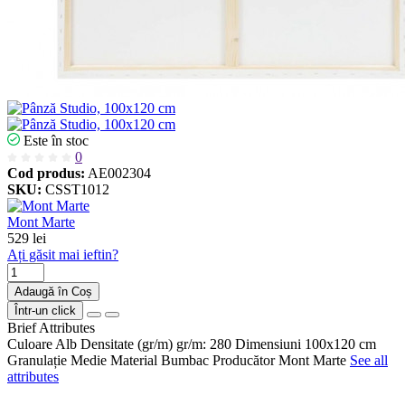
Este în stoc
0
Cod produs:
AE002304
SKU:
CSST1012
Mont Marte
529 lei
Ați găsit mai ieftin?
Adaugă în Coș
Într-un click
Brief Attributes
Culoare
Alb
Densitate (gr/m)
gr/m: 280
Dimensiuni
100х120 cm
Granulație
Medie
Material
Bumbac
Producător
Mont Marte
See all
attributes