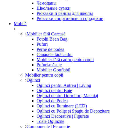
Чемоданы
Школьные сумки
Рюкзаки и ранцы для школы
Рюкзаки спортивные и городские
Mobilă
Mobilier fără Carcasă
Fotolii Bean Bag
Pufuri
Perne de podea
Canapele fără cadru
Mobilier fără cadru pentru copii
Pufuri-măsuțe
Mobilier Gonflabil
Mobilier pentru copii
Oglinzi
Oglinzi pentru Antreu | Living
Oglinzi pentru Baie
Oglinzi pentru Dormitor | Machiaj
Oglinzi de Podea
Oglinzi cu Iluminare (LED)
Oglinzi cu Polițe și Spațiu de Depozitare
Oglinzi Decorative | Figurate
Toate Oglinzile
Componente | Feronerie