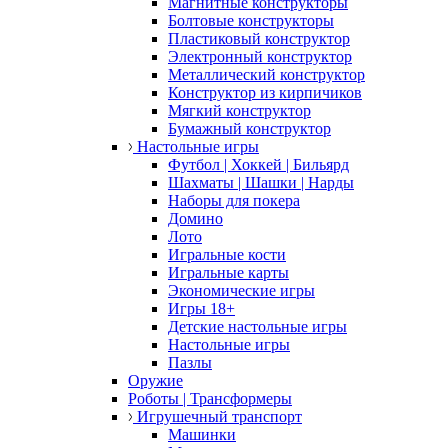
Магнитные конструкторы
Болтовые конструкторы
Пластиковый конструктор
Электронный конструктор
Металлический конструктор
Конструктор из кирпичиков
Мягкий конструктор
Бумажный конструктор
Настольные игры
Футбол | Хоккей | Бильярд
Шахматы | Шашки | Нарды
Наборы для покера
Домино
Лото
Игральные кости
Игральные карты
Экономические игры
Игры 18+
Детские настольные игры
Настольные игры
Пазлы
Оружие
Роботы | Трансформеры
Игрушечный транспорт
Машинки