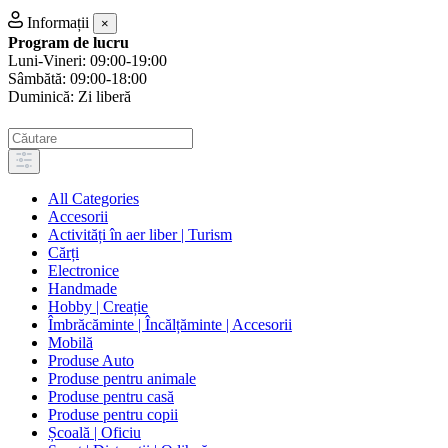
Informații
×
Program de lucru
Luni-Vineri: 09:00-19:00
Sâmbătă: 09:00-18:00
Duminică: Zi liberă
All Categories
Accesorii
Activități în aer liber | Turism
Cărți
Electronice
Handmade
Hobby | Creație
Îmbrăcăminte | Încălțăminte | Accesorii
Mobilă
Produse Auto
Produse pentru animale
Produse pentru casă
Produse pentru copii
Școală | Oficiu