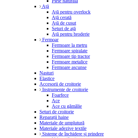
Piele naturală
Ață
Ață pentru overlock
Ață cerată
Ață de cusut
Seturi de ață
Ață pentru broderie
Fermoar
Fermoare la metru
Fermoare spiralate
Fermoare tip tractor
Fermoare metalice
Fermoare ascunse
Nasturi
Elastice
Accesorii de croitorie
Instrumente de croitorie
Foarfece
Ace
Ace cu gămălie
Seturi de croitorie
Reparații haine
Materiale de umplutură
Materiale adezive textile
Sisteme de închidere și prindere