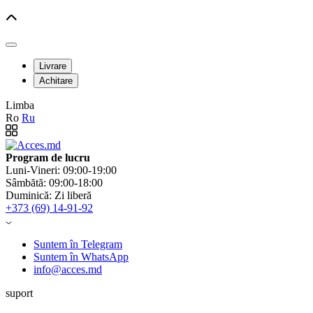
Livrare
Achitare
Limba
Ro
Ru
Program de lucru
Luni-Vineri: 09:00-19:00
Sâmbătă: 09:00-18:00
Duminică: Zi liberă
+373 (69) 14-91-92
Suntem în Telegram
Suntem în WhatsApp
info@acces.md
suport