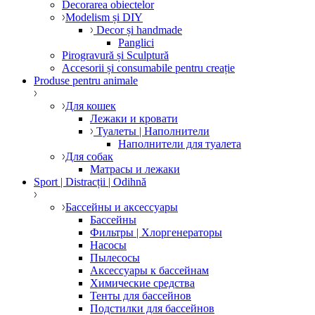
Decorarea obiectelor
Modelism și DIY
Decor și handmade
Panglici
Pirogravură și Sculptură
Accesorii și consumabile pentru creație
Produse pentru animale
Для кошек
Лежаки и кровати
Туалеты | Наполнители
Наполнители для туалета
Для собак
Матрасы и лежаки
Sport | Distracții | Odihnă
Бассейны и аксессуары
Бассейны
Фильтры | Хлоргенераторы
Насосы
Пылесосы
Аксессуары к бассейнам
Химические средства
Тенты для бассейнов
Подстилки для бассейнов