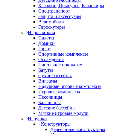
Детские велосипеды
Качалки | Прыгуны | Балансиры
Спецтранспорт
Защита и аксессуары
Веломобили
Гироскутеры
Игровая зона
Палатки
Домики
Горки
Спортивные комплексы
Ограждения
Напольное покрытие
Батуты
Сухие бассейны
Вигвамы
Надувные игровые комплексы
Игровые комплексы
Песочницы
Балансиры
Детские бассейны
Мягкие игровые модули
Игрушки
Конструкторы
Деревянные конструкторы