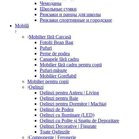
Чемоданы
Школьные сумки
Рюкзаки и ранцы для школы
Рюкзаки спортивные и городские
Mobilă
Mobilier fără Carcasă
Fotolii Bean Bag
Pufuri
Perne de podea
Canapele fără cadru
Mobilier fără cadru pentru copii
Pufuri-măsuțe
Mobilier Gonflabil
Mobilier pentru copii
Oglinzi
Oglinzi pentru Antreu | Living
Oglinzi pentru Baie
Oglinzi pentru Dormitor | Machiaj
Oglinzi de Podea
Oglinzi cu Iluminare (LED)
Oglinzi cu Polițe și Spațiu de Depozitare
Oglinzi Decorative | Figurate
Toate Oglinzile
Componente | Feronerie