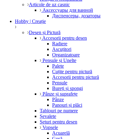
Articole de uz casnic
Аксессуары для ванной
Диспенсеры, дозаторы
Hobby | Creație
Desen și Pictură
Accesorii pentru desen
Radiere
Ascuțitori
Organizatoare
Pensule și Unelte
Palete
Cuțite pentru pictură
Accesorii pentru pictură
Pensule
Bureți și spongi
Pânze și suprafețe
Pânze
Panouri și plăci
Tablouri pe numere
Șevalete
Seturi pentru desen
Vopsele
Acuarelă
Gușă