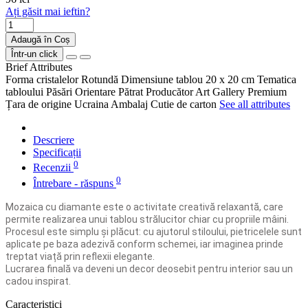
Ați găsit mai ieftin?
Adaugă în Coș
Într-un click
Brief Attributes
Forma cristalelor
Rotundă
Dimensiune tablou
20 x 20 cm
Tematica
tabloului
Păsări
Orientare
Pătrat
Producător
Art Gallery Premium
Țara de origine
Ucraina
Ambalaj
Cutie de carton
See all attributes
Descriere
Specificații
0
Recenzii
0
Întrebare - răspuns
Mozaica cu diamante este o activitate creativă relaxantă, care
permite realizarea unui tablou strălucitor chiar cu propriile mâini.
Procesul este simplu și plăcut: cu ajutorul stiloului, pietricelele sunt
aplicate pe baza adezivă conform schemei, iar imaginea prinde
treptat viață prin reflexii elegante.
Lucrarea finală va deveni un decor deosebit pentru interior sau un
cadou inspirat.
Caracteristici