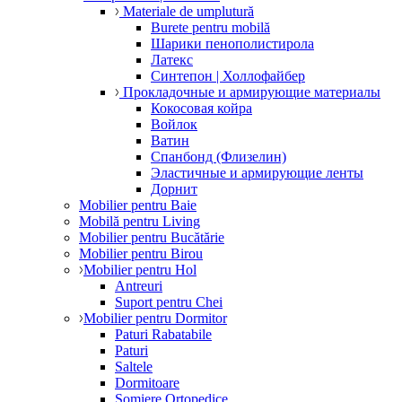
Materiale de umplutură
Burete pentru mobilă
Шарики пенополистирола
Латекс
Синтепон | Холлофайбер
Прокладочные и армирующие материалы
Кокосовая койра
Войлок
Ватин
Спанбонд (Флизелин)
Эластичные и армирующие ленты
Дорнит
Mobilier pentru Baie
Mobilă pentru Living
Mobilier pentru Bucătărie
Mobilier pentru Birou
Mobilier pentru Hol
Antreuri
Suport pentru Chei
Mobilier pentru Dormitor
Paturi Rabatabile
Paturi
Saltele
Dormitoare
Somiere Ortopedice