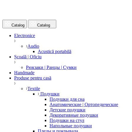
Catalog
Catalog
Electronice
Audio
Acustică portabilă
Școală | Oficiu
Рюкзаки | Ранцы | Сумки
Handmade
Produse pentru casă
Textile
Подушки
Подушки для сна
Анатомические | Ортопедические
Детские подушки
Декоративные подушки
Подушки на стул
Напольные подушки
Пледы и покрывала