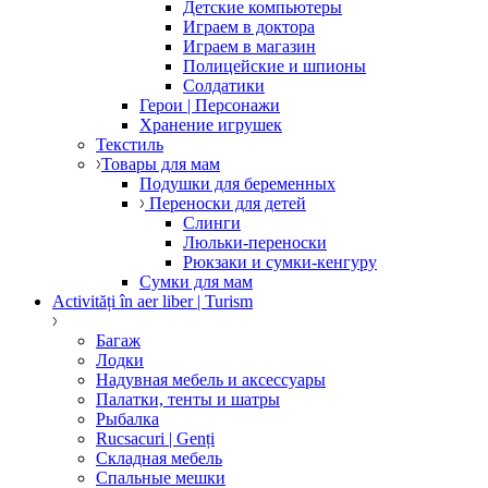
Детские компьютеры
Играем в доктора
Играем в магазин
Полицейские и шпионы
Солдатики
Герои | Персонажи
Хранение игрушек
Текстиль
Товары для мам
Подушки для беременных
Переноски для детей
Слинги
Люльки-переноски
Рюкзаки и сумки-кенгуру
Сумки для мам
Activități în aer liber | Turism
Багаж
Лодки
Надувная мебель и аксессуары
Палатки, тенты и шатры
Рыбалка
Rucsacuri | Genți
Складная мебель
Спальные мешки