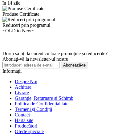
în 14 zile
Produse Certificate
Reduceri prin programul
~OLD to New~
Doriți să fiți la curent cu toate promoțiile și reducerile?
Abonați-vă la newsletter-ul nostru
Abonează-te
Informații
Despre Noi
Achitare
Livrare
Garanție, Returnare și Schimb
Politica de Confidențialitate
Termeni și Condiții
Contact
Hartă site
Producători
Oferte speciale