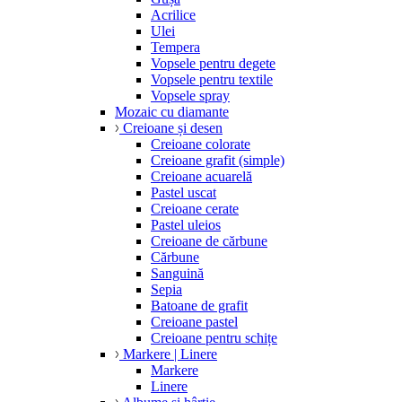
Acrilice
Ulei
Tempera
Vopsele pentru degete
Vopsele pentru textile
Vopsele spray
Mozaic cu diamante
Creioane și desen
Creioane colorate
Creioane grafit (simple)
Creioane acuarelă
Pastel uscat
Creioane cerate
Pastel uleios
Creioane de cărbune
Cărbune
Sanguină
Sepia
Batoane de grafit
Creioane pastel
Creioane pentru schițe
Markere | Linere
Markere
Linere