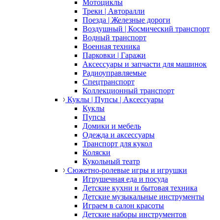
Мотоциклы
Треки | Авторалли
Поезда | Железные дороги
Воздушный | Космический транспорт
Водный транспорт
Военная техника
Парковки | Гаражи
Аксессуары и запчасти для машинок
Радиоуправляемые
Спецтранспорт
Коллекционный транспорт
Куклы | Пупсы | Аксессуары
Куклы
Пупсы
Домики и мебель
Одежда и аксессуары
Транспорт для кукол
Коляски
Кукольный театр
Сюжетно-ролевые игры и игрушки
Игрушечная еда и посуда
Детские кухни и бытовая техника
Детские музыкальные инструменты
Играем в салон красоты
Детские наборы инструментов