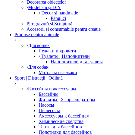
Decorarea obiectelor
Modelism și DIY
Decor și handmade
Panglici
Pirogravură și Sculptură
Accesorii și consumabile pentru creație
Produse pentru animale
Для кошек
Лежаки и кровати
Туалеты | Наполнители
Наполнители для туалета
Для собак
Матрасы и лежаки
Sport | Distracții | Odihnă
Бассейны и аксессуары
Бассейны
Фильтры | Хлоргенераторы
Насосы
Пылесосы
Аксессуары к бассейнам
Химические средства
Тенты для бассейнов
Подстилки для бассейнов