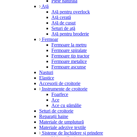
Piele naturală
Ață
Ață pentru overlock
Ață cerată
Ață de cusut
Seturi de ață
Ață pentru broderie
Fermoar
Fermoare la metru
Fermoare spiralate
Fermoare tip tractor
Fermoare metalice
Fermoare ascunse
Nasturi
Elastice
Accesorii de croitorie
Instrumente de croitorie
Foarfece
Ace
Ace cu gămălie
Seturi de croitorie
Reparații haine
Materiale de umplutură
Materiale adezive textile
Sisteme de închidere și prindere