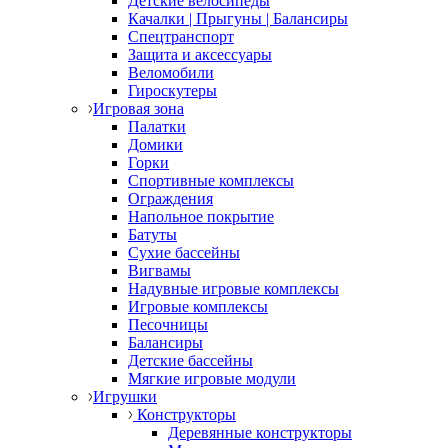
Детские велосипеды
Качалки | Прыгуны | Балансиры
Спецтранспорт
Защита и аксессуары
Веломобили
Гироскутеры
Игровая зона
Палатки
Домики
Горки
Спортивные комплексы
Ограждения
Напольное покрытие
Батуты
Сухие бассейны
Вигвамы
Надувные игровые комплексы
Игровые комплексы
Песочницы
Балансиры
Детские бассейны
Мягкие игровые модули
Игрушки
Конструкторы
Деревянные конструкторы