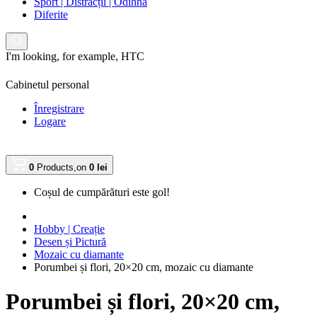
Sport | Distracții | Odihnă
Diferite
I'm looking, for example,
HTC
Cabinetul personal
Înregistrare
Logare
0
Products,
on
0 lei
Coșul de cumpărături este gol!
Hobby | Creație
Desen și Pictură
Mozaic cu diamante
Porumbei și flori, 20×20 cm, mozaic cu diamante
Porumbei și flori, 20×20 cm,