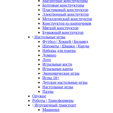
Магнитные конструкторы
Болтовые конструкторы
Пластиковый конструктор
Электронный конструктор
Металлический конструктор
Конструктор из кирпичиков
Мягкий конструктор
Бумажный конструктор
Настольные игры
Футбол | Хоккей | Бильярд
Шахматы | Шашки | Нарды
Наборы для покера
Домино
Лото
Игральные кости
Игральные карты
Экономические игры
Игры 18+
Детские настольные игры
Настольные игры
Пазлы
Оружие
Роботы | Трансформеры
Игрушечный транспорт
Машинки