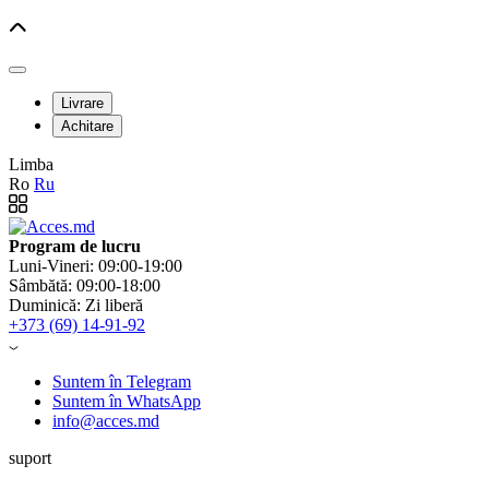
Livrare
Achitare
Limba
Ro
Ru
Program de lucru
Luni-Vineri: 09:00-19:00
Sâmbătă: 09:00-18:00
Duminică: Zi liberă
+373 (69) 14-91-92
Suntem în Telegram
Suntem în WhatsApp
info@acces.md
suport