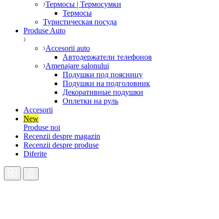
Термосы | Термосумки
Термосы
Туристическая посуда
Produse Auto
Accesorii auto
Автодержатели телефонов
Amenajare salonului
Подушки под поясницу
Подушки на подголовник
Декоративные подушки
Оплетки на руль
Accesorii
New
Produse noi
Recenzii despre magazin
Recenzii despre produse
Diferite