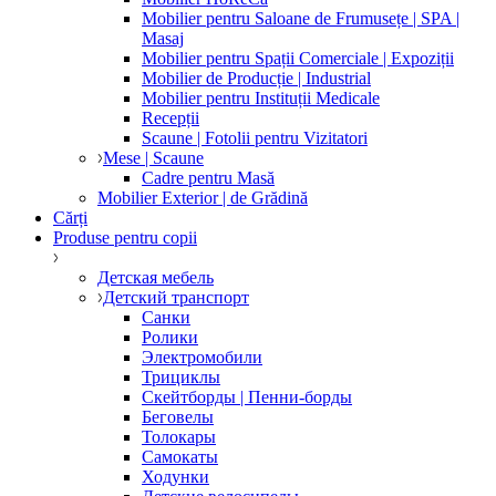
Mobilier pentru Saloane de Frumusețe | SPA |
Masaj
Mobilier pentru Spații Comerciale | Expoziții
Mobilier de Producție | Industrial
Mobilier pentru Instituții Medicale
Recepții
Scaune | Fotolii pentru Vizitatori
Mese | Scaune
Cadre pentru Masă
Mobilier Exterior | de Grădină
Cărți
Produse pentru copii
Детская мебель
Детский транспорт
Санки
Ролики
Электромобили
Трициклы
Скейтборды | Пенни-борды
Беговелы
Толокары
Самокаты
Ходунки