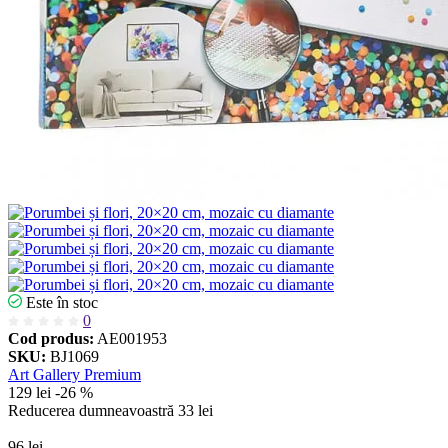
Este în stoc
0
Cod produs:
AE001953
SKU:
BJ1069
Art Gallery Premium
129 lei
-26 %
Reducerea dumneavoastră
33 lei
96 lei