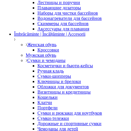
Лестницы и поручни
Плавающие дозаторы
Наборы для чистки бассейнов
Водонагреватели для бассейнов
Скиммеры для бассейнов
Аксессуары для плавания
Îmbrăcăminte | Încălțăminte | Accesorii
Женская обувь
Кроссовки
Мужская обувь
Сумки и чемоданы
Косметички и бьюти-кейсы
Ручная кладь
Сумки-шопперы
Ключницы и брелоки
Обложки для документов
Визитницы и кредитницы
Кошельки
Клатчи
Портфели
Сумки и рюкзаки для ноутбуков
Сумки-тележки
Дорожные и спортивные сумки
Чемоданы для детей