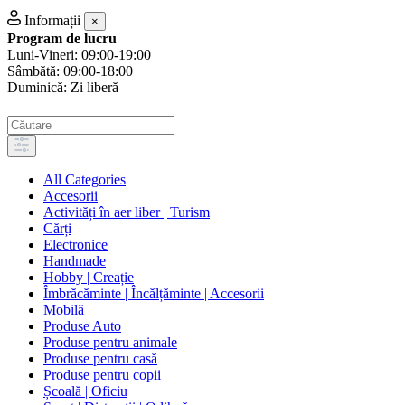
Informații
×
Program de lucru
Luni-Vineri: 09:00-19:00
Sâmbătă: 09:00-18:00
Duminică: Zi liberă
All Categories
Accesorii
Activități în aer liber | Turism
Cărți
Electronice
Handmade
Hobby | Creație
Îmbrăcăminte | Încălțăminte | Accesorii
Mobilă
Produse Auto
Produse pentru animale
Produse pentru casă
Produse pentru copii
Școală | Oficiu