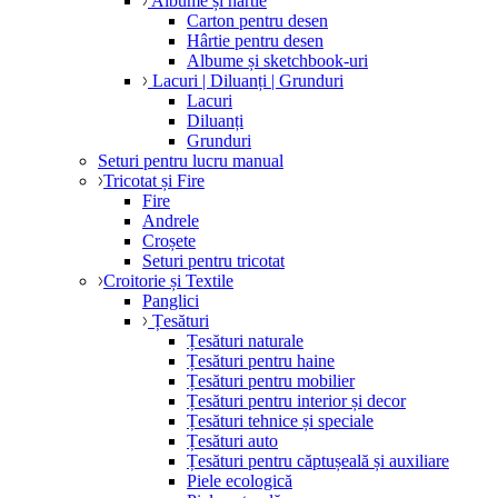
Albume și hârtie
Carton pentru desen
Hârtie pentru desen
Albume și sketchbook-uri
Lacuri | Diluanți | Grunduri
Lacuri
Diluanți
Grunduri
Seturi pentru lucru manual
Tricotat și Fire
Fire
Andrele
Croșete
Seturi pentru tricotat
Croitorie și Textile
Panglici
Țesături
Țesături naturale
Țesături pentru haine
Țesături pentru mobilier
Țesături pentru interior și decor
Țesături tehnice și speciale
Țesături auto
Țesături pentru căptușeală și auxiliare
Piele ecologică