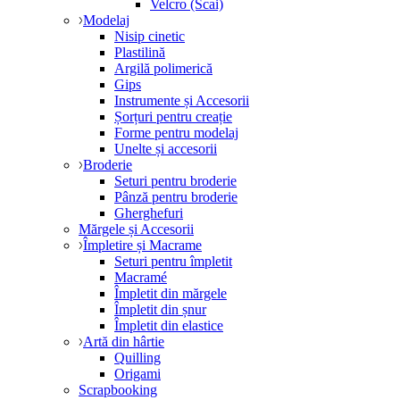
Velcro (Scai)
Modelaj
Nisip cinetic
Plastilină
Argilă polimerică
Gips
Instrumente și Accesorii
Șorțuri pentru creație
Forme pentru modelaj
Unelte și accesorii
Broderie
Seturi pentru broderie
Pânză pentru broderie
Gherghefuri
Mărgele și Accesorii
Împletire și Macrame
Seturi pentru împletit
Macramé
Împletit din mărgele
Împletit din șnur
Împletit din elastice
Artă din hârtie
Quilling
Origami
Scrapbooking