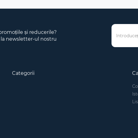
 promoțiile și reducerile?
 la newsletter-ul nostru
Categorii
Ca
Co
Is
Li