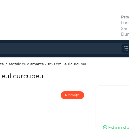
Pro
Luni
Sâm
Dumi
te
Mozaic cu diamante 20x30 cm Leul curcubeu
Leul curcubeu
Promoție
Este în st