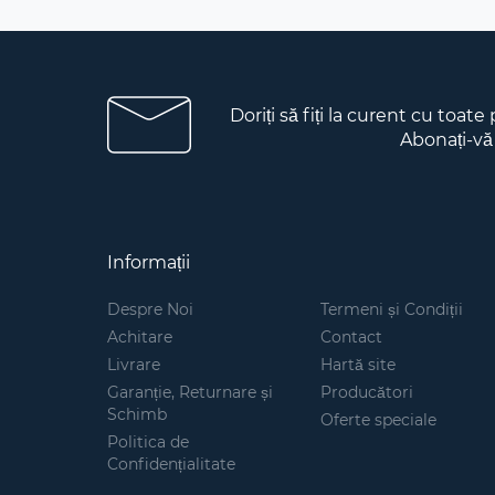
Doriți să fiți la curent cu toate
Abonați-vă
Informații
Despre Noi
Termeni și Condiții
Achitare
Contact
Livrare
Hartă site
Garanție, Returnare și
Producători
Schimb
Oferte speciale
Politica de
Confidențialitate