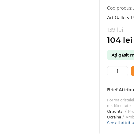
Cod produs:
Art Gallery
139 lei
-25
104 lei
Ați găsit m
Brief Attrib
Forma cristale
de dificultate
Orizontal
Pr
Ucraina
Amb
See all attrib