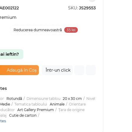
AE002122
SKU:
JS29553
 Premium
 %
Reducerea dumneavoastră
35 lei
ai ieftin?
Adaugă în Coș
Într-un click
utes
lor
Rotundă
Dimensiune tablou
20 x 30 cm
Nivel
Medie
Tematica tabloului
Animale
Orientare
oducător
Art Gallery Premium
Țara de origine
alaj
Cutie de carton
utes