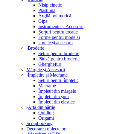
Nisip cinetic
Plastilină
Argilă polimerică
Gips
Instrumente și Accesorii
Șorțuri pentru creație
Forme pentru modelaj
Unelte și accesorii
Broderie
Seturi pentru broderie
Pânză pentru broderie
Gherghefuri
Mărgele și Accesorii
Împletire și Macrame
Seturi pentru împletit
Macramé
Împletit din mărgele
Împletit din șnur
Împletit din elastice
Artă din hârtie
Quilling
Origami
Scrapbooking
Decorarea obiectelor