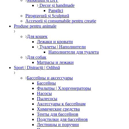
Modelism și DIY
Decor și handmade
Panglici
Pirogravură și Sculptură
Accesorii și consumabile pentru creație
Produse pentru animale
Для кошек
Лежаки и кровати
Туалеты | Наполнители
Наполнители для туалета
Для собак
Матрасы и лежаки
Sport | Distracții | Odihnă
Бассейны и аксессуары
Бассейны
Фильтры | Хлоргенераторы
Насосы
Пылесосы
Аксессуары к бассейнам
Химические средства
Тенты для бассейнов
Подстилки для бассейнов
Лестницы и поручни