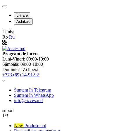
Livrare
Achitare
Limba
Ro
Ru
Program de lucru
Luni-Vineri: 09:00-19:00
Sâmbătă: 09:00-18:00
Duminică: Zi liberă
+373 (69) 14-91-92
Suntem în Telegram
Suntem în WhatsApp
info@acces.md
suport
1/3
New
Produse noi
Recenzii despre magazin