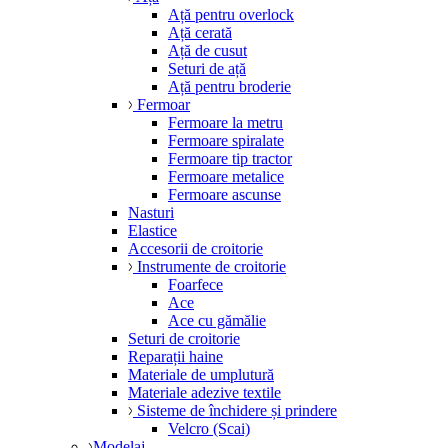
Ață pentru overlock
Ață cerată
Ață de cusut
Seturi de ață
Ață pentru broderie
Fermoar
Fermoare la metru
Fermoare spiralate
Fermoare tip tractor
Fermoare metalice
Fermoare ascunse
Nasturi
Elastice
Accesorii de croitorie
Instrumente de croitorie
Foarfece
Ace
Ace cu gămălie
Seturi de croitorie
Reparații haine
Materiale de umplutură
Materiale adezive textile
Sisteme de închidere și prindere
Velcro (Scai)
Modelaj