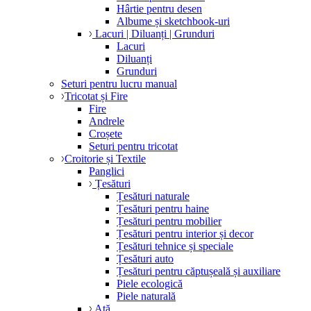
Hârtie pentru desen
Albume și sketchbook-uri
Lacuri | Diluanți | Grunduri
Lacuri
Diluanți
Grunduri
Seturi pentru lucru manual
Tricotat și Fire
Fire
Andrele
Croșete
Seturi pentru tricotat
Croitorie și Textile
Panglici
Țesături
Țesături naturale
Țesături pentru haine
Țesături pentru mobilier
Țesături pentru interior și decor
Țesături tehnice și speciale
Țesături auto
Țesături pentru căptușeală și auxiliare
Piele ecologică
Piele naturală
Ață