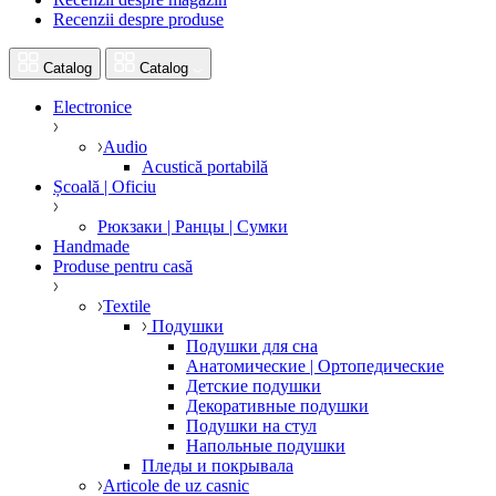
Recenzii despre produse
Catalog
Catalog
Electronice
Audio
Acustică portabilă
Școală | Oficiu
Рюкзаки | Ранцы | Сумки
Handmade
Produse pentru casă
Textile
Подушки
Подушки для сна
Анатомические | Ортопедические
Детские подушки
Декоративные подушки
Подушки на стул
Напольные подушки
Пледы и покрывала
Articole de uz casnic