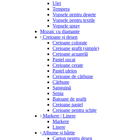
Ulei
Tempera
Vopsele pentru degete
Vopsele pentru textile
Vopsele spray
Mozaic cu diamante
Creioane și desen
Creioane colorate
Creioane grafit (simple)
Creioane acuarelă
Pastel uscat
Creioane cerate
Pastel uleios
Creioane de cărbune
Cărbune
Sanguină
Sepia
Batoane de grafit
Creioane pastel
Creioane pentru schițe
Markere | Linere
Markere
Linere
Albume și hârtie
Carton pentru desen