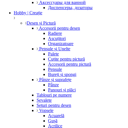
Аксессуары для ванной
Диспенсеры, дозаторы
Hobby | Creație
Desen și Pictură
Accesorii pentru desen
Radiere
Ascuțitori
Organizatoare
Pensule și Unelte
Palete
Cuțite pentru pictură
Accesorii pentru pictură
Pensule
Bureți și spongi
Pânze și suprafețe
Pânze
Panouri și plăci
Tablouri pe numere
Șevalete
Seturi pentru desen
Vopsele
Acuarelă
Gușă
Acrilice