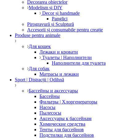
Decorarea obiectelor
Modelism și DIY
Decor și handmade
Panglici
Pirogravură și Sculptură
Accesorii și consumabile pentru creație
Produse pentru animale
Для кошек
Лежаки и кровати
Туалеты | Наполнители
Наполнители для туалета
Для собак
Матрасы и лежаки
Sport | Distracții | Odihnă
Бассейны и аксессуары
Бассейны
Фильтры | Хлоргенераторы
Насосы
Пылесосы
Аксессуары к бассейнам
Химические средства
Тенты для бассейнов
Подстилки для бассейнов