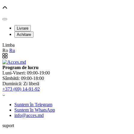
Livrare
Achitare
Limba
Ro
Ru
Program de lucru
Luni-Vineri: 09:00-19:00
Sâmbătă: 09:00-18:00
Duminică: Zi liberă
+373 (69) 14-91-92
Suntem în Telegram
Suntem în WhatsApp
info@acces.md
suport