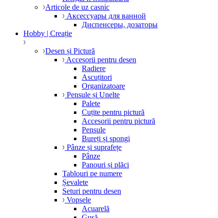
Articole de uz casnic
Аксессуары для ванной
Диспенсеры, дозаторы
Hobby | Creație
Desen și Pictură
Accesorii pentru desen
Radiere
Ascuțitori
Organizatoare
Pensule și Unelte
Palete
Cuțite pentru pictură
Accesorii pentru pictură
Pensule
Bureți și spongi
Pânze și suprafețe
Pânze
Panouri și plăci
Tablouri pe numere
Șevalete
Seturi pentru desen
Vopsele
Acuarelă
Gușă