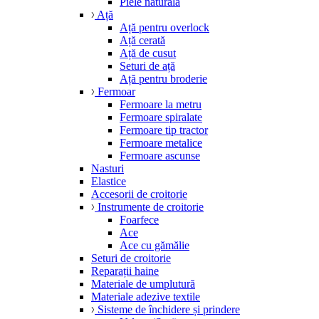
Piele naturală
Ață
Ață pentru overlock
Ață cerată
Ață de cusut
Seturi de ață
Ață pentru broderie
Fermoar
Fermoare la metru
Fermoare spiralate
Fermoare tip tractor
Fermoare metalice
Fermoare ascunse
Nasturi
Elastice
Accesorii de croitorie
Instrumente de croitorie
Foarfece
Ace
Ace cu gămălie
Seturi de croitorie
Reparații haine
Materiale de umplutură
Materiale adezive textile
Sisteme de închidere și prindere