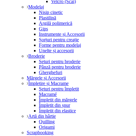
Velcro (Scai)
Modelaj
Nisip cinetic
Plastilină
Argilă polimerică
Gips
Instrumente și Accesorii
Șorțuri pentru creație
Forme pentru modelaj
Unelte și accesorii
Broderie
Seturi pentru broderie
Pânză pentru broderie
Gherghefuri
Mărgele și Accesorii
Împletire și Macrame
Seturi pentru împletit
Macramé
Împletit din mărgele
Împletit din șnur
Împletit din elastice
Artă din hârtie
Quilling
Origami
Scrapbooking