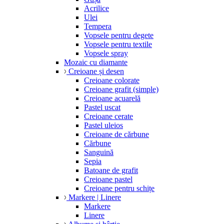
Acrilice
Ulei
Tempera
Vopsele pentru degete
Vopsele pentru textile
Vopsele spray
Mozaic cu diamante
Creioane și desen
Creioane colorate
Creioane grafit (simple)
Creioane acuarelă
Pastel uscat
Creioane cerate
Pastel uleios
Creioane de cărbune
Cărbune
Sanguină
Sepia
Batoane de grafit
Creioane pastel
Creioane pentru schițe
Markere | Linere
Markere
Linere