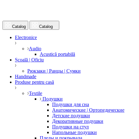
Catalog
Catalog
Electronice
Audio
Acustică portabilă
Școală | Oficiu
Рюкзаки | Ранцы | Сумки
Handmade
Produse pentru casă
Textile
Подушки
Подушки для сна
Анатомические | Ортопедические
Детские подушки
Декоративные подушки
Подушки на стул
Напольные подушки
Пледы и покрывала