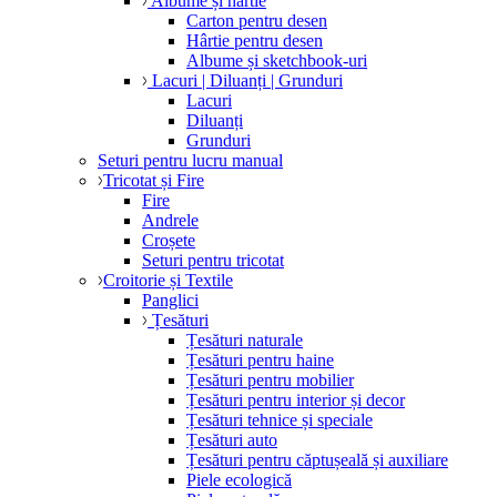
Albume și hârtie
Carton pentru desen
Hârtie pentru desen
Albume și sketchbook-uri
Lacuri | Diluanți | Grunduri
Lacuri
Diluanți
Grunduri
Seturi pentru lucru manual
Tricotat și Fire
Fire
Andrele
Croșete
Seturi pentru tricotat
Croitorie și Textile
Panglici
Țesături
Țesături naturale
Țesături pentru haine
Țesături pentru mobilier
Țesături pentru interior și decor
Țesături tehnice și speciale
Țesături auto
Țesături pentru căptușeală și auxiliare
Piele ecologică