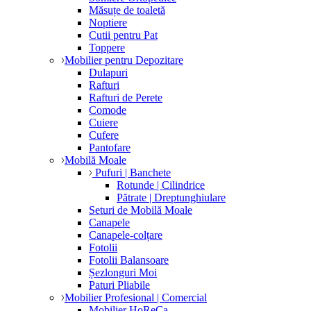
Măsuțe de toaletă
Noptiere
Cutii pentru Pat
Toppere
Mobilier pentru Depozitare
Dulapuri
Rafturi
Rafturi de Perete
Comode
Cuiere
Cufere
Pantofare
Mobilă Moale
Pufuri | Banchete
Rotunde | Cilindrice
Pătrate | Dreptunghiulare
Seturi de Mobilă Moale
Canapele
Canapele-colțare
Fotolii
Fotolii Balansoare
Șezlonguri Moi
Paturi Pliabile
Mobilier Profesional | Comercial
Mobilier HoReCa