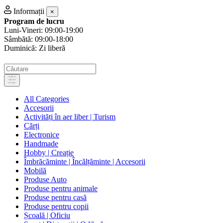
Informații
×
Program de lucru
Luni-Vineri: 09:00-19:00
Sâmbătă: 09:00-18:00
Duminică: Zi liberă
All Categories
Accesorii
Activități în aer liber | Turism
Cărți
Electronice
Handmade
Hobby | Creație
Îmbrăcăminte | Încălțăminte | Accesorii
Mobilă
Produse Auto
Produse pentru animale
Produse pentru casă
Produse pentru copii
Școală | Oficiu