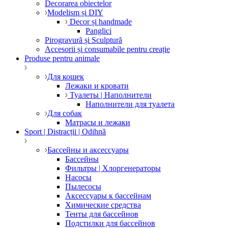
Decorarea obiectelor
Modelism și DIY
Decor și handmade
Panglici
Pirogravură și Sculptură
Accesorii și consumabile pentru creație
Produse pentru animale
Для кошек
Лежаки и кровати
Туалеты | Наполнители
Наполнители для туалета
Для собак
Матрасы и лежаки
Sport | Distracții | Odihnă
Бассейны и аксессуары
Бассейны
Фильтры | Хлоргенераторы
Насосы
Пылесосы
Аксессуары к бассейнам
Химические средства
Тенты для бассейнов
Подстилки для бассейнов