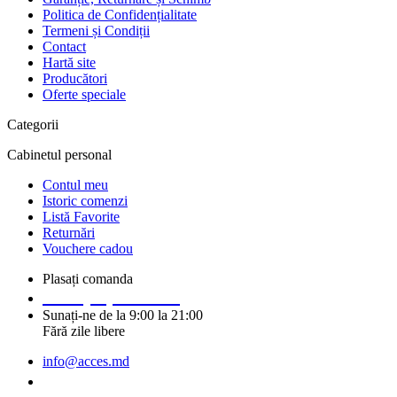
Politica de Confidențialitate
Termeni și Condiții
Contact
Hartă site
Producători
Oferte speciale
Categorii
Cabinetul personal
Contul meu
Istoric comenzi
Listă Favorite
Returnări
Vouchere cadou
Plasați comanda
+373 (69) 14 91 92
Sunați-ne de la 9:00 la 21:00
Fără zile libere
info@acces.md
Solicitați un apel