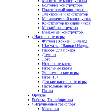
Магнитные конструкторы
Болтовые конструкторы
Пластиковый конструктор
Электронный конструктор
Металлический конструктор
Конструктор из кирпичиков
Мягкий конструктор
Бумажный конструктор
Настольные игры
Футбол | Хоккей | Бильярд
Шахматы | Шашки | Нарды
Наборы для покера
Домино
Лото
Игральные кости
Игральные карты
Экономические игры
Игры 18+
Детские настольные игры
Настольные игры
Пазлы
Оружие
Роботы | Трансформеры
Игрушечный транспорт
Машинки