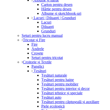
Albume și hârtie
Carton pentru desen
Hârtie pentru desen
Albume și sketchbook-uri
Lacuri | Diluanți | Grunduri
Lacuri
Diluanți
Grunduri
Seturi pentru lucru manual
Tricotat și Fire
Fire
Andrele
Croșete
Seturi pentru tricotat
Croitorie și Textile
Panglici
Țesături
Țesături naturale
Țesături pentru haine
Țesături pentru mobilier
Țesături pentru interior și decor
Țesături tehnice și speciale
Țesături auto
Țesături pentru căptușeală și auxiliare
Piele ecologică