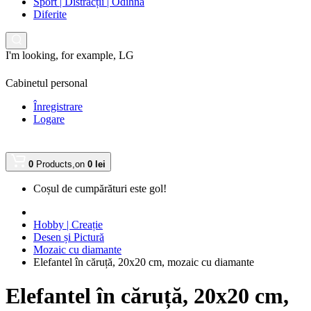
Sport | Distracții | Odihnă
Diferite
I'm looking, for example,
LG
Cabinetul personal
Înregistrare
Logare
0
Products,
on
0 lei
Coșul de cumpărături este gol!
Hobby | Creație
Desen și Pictură
Mozaic cu diamante
Elefantel în căruță, 20x20 cm, mozaic cu diamante
Elefantel în căruță, 20x20 cm,