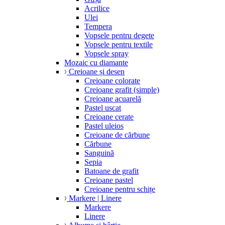
Acrilice
Ulei
Tempera
Vopsele pentru degete
Vopsele pentru textile
Vopsele spray
Mozaic cu diamante
Creioane și desen
Creioane colorate
Creioane grafit (simple)
Creioane acuarelă
Pastel uscat
Creioane cerate
Pastel uleios
Creioane de cărbune
Cărbune
Sanguină
Sepia
Batoane de grafit
Creioane pastel
Creioane pentru schițe
Markere | Linere
Markere
Linere