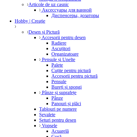
Articole de uz casnic
Аксессуары для ванной
Диспенсеры, дозаторы
Hobby | Creație
Desen și Pictură
Accesorii pentru desen
Radiere
Ascuțitori
Organizatoare
Pensule și Unelte
Palete
Cuțite pentru pictură
Accesorii pentru pictură
Pensule
Bureți și spongi
Pânze și suprafețe
Pânze
Panouri și plăci
Tablouri pe numere
Șevalete
Seturi pentru desen
Vopsele
Acuarelă
Gușă