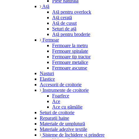
Piele naturală
Ață
Ață pentru overlock
Ață cerată
Ață de cusut
Seturi de ață
Ață pentru broderie
Fermoar
Fermoare la metru
Fermoare spiralate
Fermoare tip tractor
Fermoare metalice
Fermoare ascunse
Nasturi
Elastice
Accesorii de croitorie
Instrumente de croitorie
Foarfece
Ace
Ace cu gămălie
Seturi de croitorie
Reparații haine
Materiale de umplutură
Materiale adezive textile
Sisteme de închidere și prindere