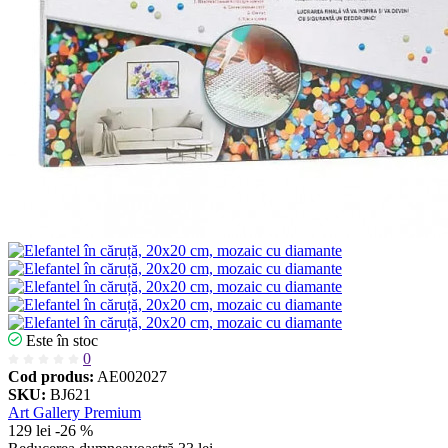
Este în stoc
0
Cod produs:
AE002027
SKU:
BJ621
Art Gallery Premium
129 lei
-26 %