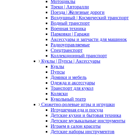
Мотоциклы
Треки | Авторалли
Поезда | Железные дороги
Воздушный | Космический транспорт
Водный транспорт
Военная техника
Парковки | Гаражи
Аксессуары и запчасти для машинок
Радиоуправляемые
Спецтранспорт
Коллекционный транспорт
Куклы | Пупсы | Аксессуары
Куклы
Пупсы
Домики и мебель
Одежда и аксессуары
Транспорт для кукол
Коляски
Кукольный театр
Сюжетно-ролевые игры и игрушки
Игрушечная еда и посуда
Детские кухни и бытовая техника
Детские музыкальные инструменты
Играем в салон красоты
Детские наборы инструментов