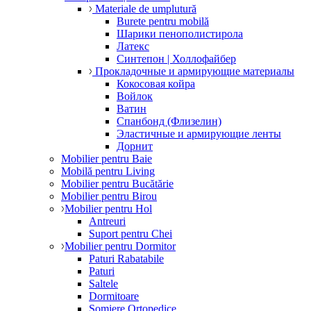
Materiale de umplutură
Burete pentru mobilă
Шарики пенополистирола
Латекс
Синтепон | Холлофайбер
Прокладочные и армирующие материалы
Кокосовая койра
Войлок
Ватин
Спанбонд (Флизелин)
Эластичные и армирующие ленты
Дорнит
Mobilier pentru Baie
Mobilă pentru Living
Mobilier pentru Bucătărie
Mobilier pentru Birou
Mobilier pentru Hol
Antreuri
Suport pentru Chei
Mobilier pentru Dormitor
Paturi Rabatabile
Paturi
Saltele
Dormitoare
Somiere Ortopedice