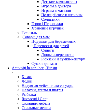
Детские компьютеры
Играем в доктора
Играем в магазин
Полицейские и шпионы
Солдатики
Герои | Персонажи
Хранение игрушек
Текстиль
Товары для мам
Подушки для беременных
Переноски для детей
Слинги
Люльки-переноски
Рюкзаки и сумки-кенгуру
Сумки для мам
Activități în aer liber | Turism
Багаж
Лодки
Надувная мебель и аксессуары
Палатки, тенты и шатры
Рыбалка
Rucsacuri | Genți
Складная мебель
Спальные мешки