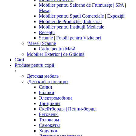
Mobilier pentru Saloane de Frumusețe | SPA |
Masaj
Mobilier pentru Spații Comerciale | Expoziții
Mobilier de Producție | Industrial
Mobilier pentru Instituții Medicale
Recepții
Scaune | Fotolii pentru Vizitatori
Mese | Scaune
Cadre pentru Masă
Mobilier Exterior | de Grădină
Cărți
Produse pentru copii
Детская мебель
Детский транспорт
Санки
Ролики
Электромобили
Трициклы
Скейтборды | Пенни-борды
Беговелы
Толокары
Самокаты
Ходунки