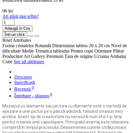
Reducerea dumneavoastră
33 lei
96 lei
Ați găsit mai ieftin?
Adaugă în Coș
Într-un click
Brief Attributes
Forma cristalelor
Rotundă
Dimensiune tablou
20 x 20 cm
Nivel de
dificultate
Medie
Tematica tabloului
Pentru copii
Orientare
Pătrat
Producător
Art Gallery Premium
Țara de origine
Ucraina
Ambalaj
Cutie
See all attributes
Descriere
Specificații
0
Recenzii
0
Întrebare - răspuns
Mozaicul cu diamante sau pictura cu diamante este o metodă de
așezare a unei picturi pe o pânză adezivă, folosind strasuri mici
acrilice. Acest tip de creativitate nu necesită mult efort și timp
pentru crearea unei capodopere. Principalul avantaj este relaxarea
completă în timpul procesului. Deasemenea culorile strălucitoare
îşi vor păstra saturația pe o perioadă îndelungată. Setul include: