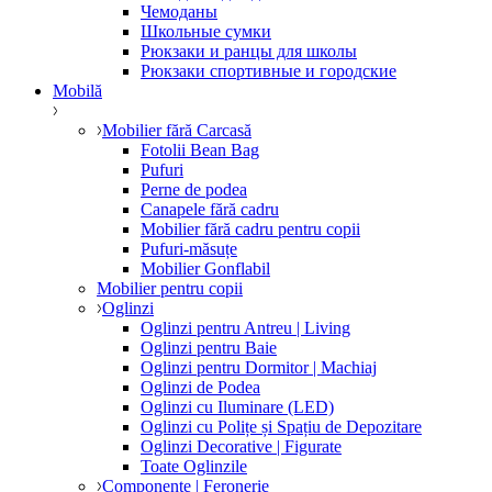
Чемоданы
Школьные сумки
Рюкзаки и ранцы для школы
Рюкзаки спортивные и городские
Mobilă
Mobilier fără Carcasă
Fotolii Bean Bag
Pufuri
Perne de podea
Canapele fără cadru
Mobilier fără cadru pentru copii
Pufuri-măsuțe
Mobilier Gonflabil
Mobilier pentru copii
Oglinzi
Oglinzi pentru Antreu | Living
Oglinzi pentru Baie
Oglinzi pentru Dormitor | Machiaj
Oglinzi de Podea
Oglinzi cu Iluminare (LED)
Oglinzi cu Polițe și Spațiu de Depozitare
Oglinzi Decorative | Figurate
Toate Oglinzile
Componente | Feronerie