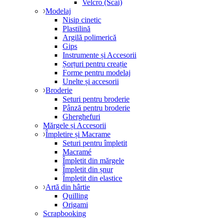
Velcro (Scai)
Modelaj
Nisip cinetic
Plastilină
Argilă polimerică
Gips
Instrumente și Accesorii
Șorțuri pentru creație
Forme pentru modelaj
Unelte și accesorii
Broderie
Seturi pentru broderie
Pânză pentru broderie
Gherghefuri
Mărgele și Accesorii
Împletire și Macrame
Seturi pentru împletit
Macramé
Împletit din mărgele
Împletit din șnur
Împletit din elastice
Artă din hârtie
Quilling
Origami
Scrapbooking