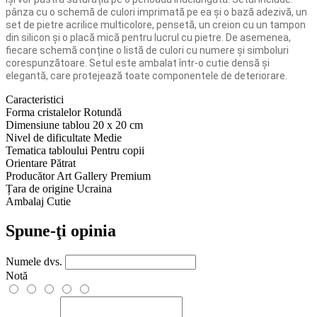
pânza cu o schemă de culori imprimată pe ea și o bază adezivă, un
set de pietre acrilice multicolore, pensetă, un creion cu un tampon
din silicon și o placă mică pentru lucrul cu pietre. De asemenea,
fiecare schemă conține o listă de culori cu numere și simboluri
corespunzătoare. Setul este ambalat într-o cutie densă și
elegantă, care protejează toate componentele de deteriorare.
Caracteristici
Forma cristalelor
Rotundă
Dimensiune tablou
20 x 20 cm
Nivel de dificultate
Medie
Tematica tabloului
Pentru copii
Orientare
Pătrat
Producător
Art Gallery Premium
Țara de origine
Ucraina
Ambalaj
Cutie
Spune-ţi opinia
Numele dvs.
Notă