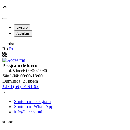
Livrare
Achitare
Limba
Ro
Ru
Program de lucru
Luni-Vineri: 09:00-19:00
Sâmbătă: 09:00-18:00
Duminică: Zi liberă
+373 (69) 14-91-92
Suntem în Telegram
Suntem în WhatsApp
info@acces.md
suport