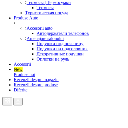
Термосы | Термосумки
Термосы
Туристическая посуда
Produse Auto
Accesorii auto
Автодержатели телефонов
Amenajare salonului
Подушки под поясницу
Подушки на подголовник
Декоративные подушки
Оплетки на руль
Accesorii
New
Produse noi
Recenzii despre magazin
Recenzii despre produse
Diferite