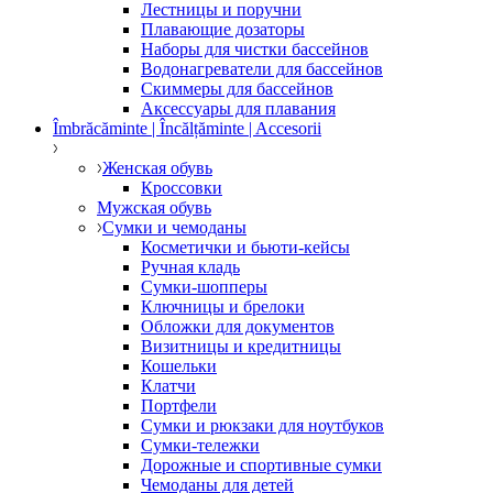
Лестницы и поручни
Плавающие дозаторы
Наборы для чистки бассейнов
Водонагреватели для бассейнов
Скиммеры для бассейнов
Аксессуары для плавания
Îmbrăcăminte | Încălțăminte | Accesorii
Женская обувь
Кроссовки
Мужская обувь
Сумки и чемоданы
Косметички и бьюти-кейсы
Ручная кладь
Сумки-шопперы
Ключницы и брелоки
Обложки для документов
Визитницы и кредитницы
Кошельки
Клатчи
Портфели
Сумки и рюкзаки для ноутбуков
Сумки-тележки
Дорожные и спортивные сумки
Чемоданы для детей