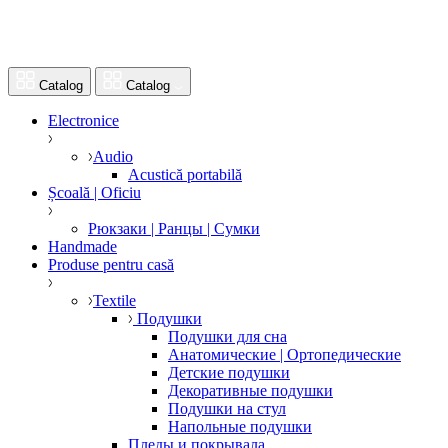
Catalog
Catalog
Electronice
Audio
Acustică portabilă
Școală | Oficiu
Рюкзаки | Ранцы | Сумки
Handmade
Produse pentru casă
Textile
Подушки
Подушки для сна
Анатомические | Ортопедические
Детские подушки
Декоративные подушки
Подушки на стул
Напольные подушки
Пледы и покрывала