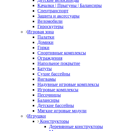
Детские велосипеды
Качалки | Прыгуны | Балансиры
Спецтранспорт
Защита и аксессуары
Веломобили
Гироскутеры
Игровая зона
Палатки
Домики
Горки
Спортивные комплексы
Ограждения
Напольное покрытие
Батуты
Сухие бассейны
Вигвамы
Надувные игровые комплексы
Игровые комплексы
Песочницы
Балансиры
Детские бассейны
Мягкие игровые модули
Игрушки
Конструкторы
Деревянные конструкторы