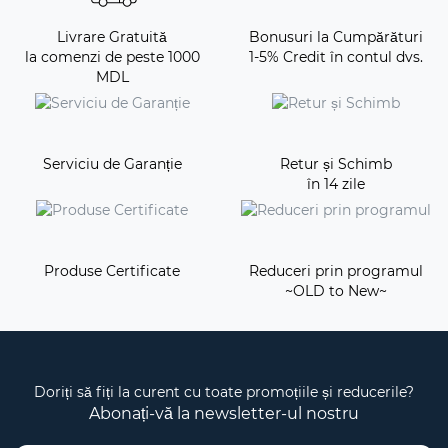
Livrare Gratuită
Bonusuri la Cumpărături
la comenzi de peste 1000
1-5% Credit în contul dvs.
MDL
Serviciu de Garanție
Retur și Schimb
în 14 zile
Produse Certificate
Reduceri prin programul
~OLD to New~
Doriți să fiți la curent cu toate promoțiile și reducerile?
Abonați-vă la newsletter-ul nostru