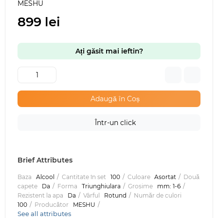
MESHU
899 lei
Ați găsit mai ieftin?
Adaugă în Coș
Într-un click
Brief Attributes
Baza
Alcool
Cantitate în set
100
Culoare
Asortat
Două
capete
Da
Forma
Triunghiulara
Grosime
mm: 1-6
Rezistent la apa
Da
Vârful
Rotund
Număr de culori
100
Producător
MESHU
See all attributes