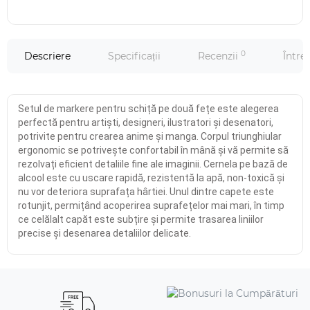
0
Descriere
Specificații
Recenzii
Între
Setul de markere pentru schiță pe două fețe este alegerea
perfectă pentru artiști, designeri, ilustratori și desenatori,
potrivite pentru crearea anime și manga. Corpul triunghiular
ergonomic se potrivește confortabil în mână și vă permite să
rezolvați eficient detaliile fine ale imaginii. Cernela pe bază de
alcool este cu uscare rapidă, rezistentă la apă, non-toxică și
nu vor deteriora suprafața hârtiei. Unul dintre capete este
rotunjit, permițând acoperirea suprafețelor mai mari, în timp
ce celălalt capăt este subțire și permite trasarea liniilor
precise și desenarea detaliilor delicate.