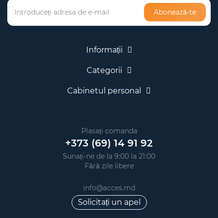
Abonează-te
Informații
Categorii
Cabinetul personal
Plasați comanda
+373 (69) 14 91 92
Sunați-ne de la 9:00 la 21:00
Fără zile libere
info@acces.md
Solicitați un apel