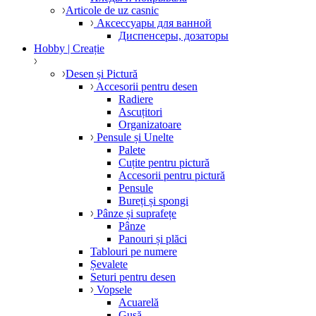
Articole de uz casnic
Аксессуары для ванной
Диспенсеры, дозаторы
Hobby | Creație
Desen și Pictură
Accesorii pentru desen
Radiere
Ascuțitori
Organizatoare
Pensule și Unelte
Palete
Cuțite pentru pictură
Accesorii pentru pictură
Pensule
Bureți și spongi
Pânze și suprafețe
Pânze
Panouri și plăci
Tablouri pe numere
Șevalete
Seturi pentru desen
Vopsele
Acuarelă
Gușă