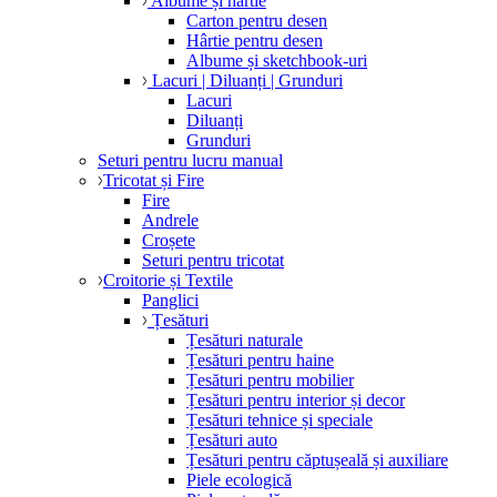
Albume și hârtie
Carton pentru desen
Hârtie pentru desen
Albume și sketchbook-uri
Lacuri | Diluanți | Grunduri
Lacuri
Diluanți
Grunduri
Seturi pentru lucru manual
Tricotat și Fire
Fire
Andrele
Croșete
Seturi pentru tricotat
Croitorie și Textile
Panglici
Țesături
Țesături naturale
Țesături pentru haine
Țesături pentru mobilier
Țesături pentru interior și decor
Țesături tehnice și speciale
Țesături auto
Țesături pentru căptușeală și auxiliare
Piele ecologică