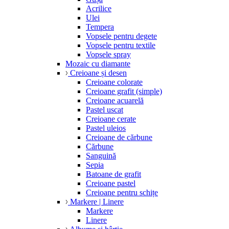
Acrilice
Ulei
Tempera
Vopsele pentru degete
Vopsele pentru textile
Vopsele spray
Mozaic cu diamante
Creioane și desen
Creioane colorate
Creioane grafit (simple)
Creioane acuarelă
Pastel uscat
Creioane cerate
Pastel uleios
Creioane de cărbune
Cărbune
Sanguină
Sepia
Batoane de grafit
Creioane pastel
Creioane pentru schițe
Markere | Linere
Markere
Linere