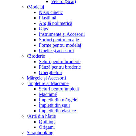
Velcro (Scai)
Modelaj
Nisip cinetic
Plastilină
Argilă polimerică
Gips
Instrumente și Accesorii
Șorțuri pentru creație
Forme pentru modelaj
Unelte și accesorii
Broderie
Seturi pentru broderie
Pânză pentru broderie
Gherghefuri
Mărgele și Accesorii
Împletire și Macrame
Seturi pentru împletit
Macramé
Împletit din mărgele
Împletit din șnur
Împletit din elastice
Artă din hârtie
Quilling
Origami
Scrapbooking