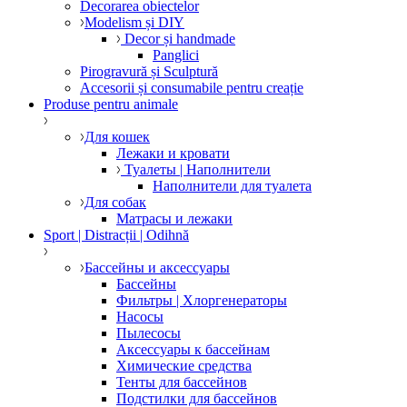
Decorarea obiectelor
Modelism și DIY
Decor și handmade
Panglici
Pirogravură și Sculptură
Accesorii și consumabile pentru creație
Produse pentru animale
Для кошек
Лежаки и кровати
Туалеты | Наполнители
Наполнители для туалета
Для собак
Матрасы и лежаки
Sport | Distracții | Odihnă
Бассейны и аксессуары
Бассейны
Фильтры | Хлоргенераторы
Насосы
Пылесосы
Аксессуары к бассейнам
Химические средства
Тенты для бассейнов
Подстилки для бассейнов