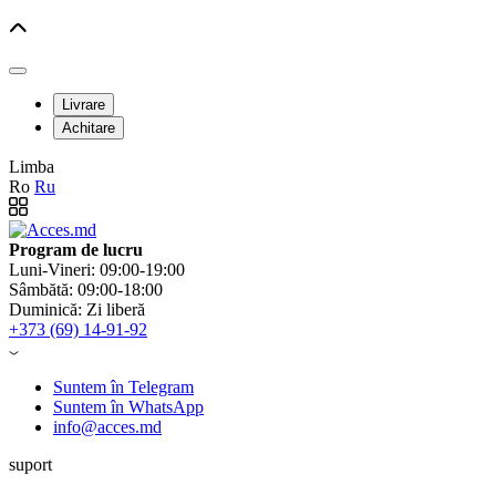
Livrare
Achitare
Limba
Ro
Ru
Program de lucru
Luni-Vineri: 09:00-19:00
Sâmbătă: 09:00-18:00
Duminică: Zi liberă
+373 (69) 14-91-92
Suntem în Telegram
Suntem în WhatsApp
info@acces.md
suport