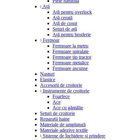
Piele naturală
Ață
Ață pentru overlock
Ață cerată
Ață de cusut
Seturi de ață
Ață pentru broderie
Fermoar
Fermoare la metru
Fermoare spiralate
Fermoare tip tractor
Fermoare metalice
Fermoare ascunse
Nasturi
Elastice
Accesorii de croitorie
Instrumente de croitorie
Foarfece
Ace
Ace cu gămălie
Seturi de croitorie
Reparații haine
Materiale de umplutură
Materiale adezive textile
Sisteme de închidere și prindere