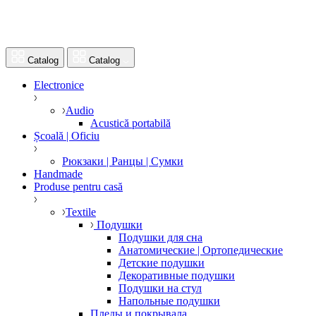
Catalog
Catalog
Electronice
Audio
Acustică portabilă
Școală | Oficiu
Рюкзаки | Ранцы | Сумки
Handmade
Produse pentru casă
Textile
Подушки
Подушки для сна
Анатомические | Ортопедические
Детские подушки
Декоративные подушки
Подушки на стул
Напольные подушки
Пледы и покрывала