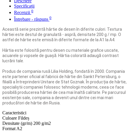
Descriere
Specificații
0
Recenzii
0
Întrebare - răspuns
Această serie prezintă hârtie de desen în diferite culori. Textura
hârtiei este destul de granulată - aspră, densitate 200 g / mp. O
astfel de hârtie este emisă în diferite formate de la A1 la A4.
Hârtia este folosită pentru desen cu materiale grafice uscate,
acuarele și vopsele de guașă. Hârtia colorată adaugă contrast
lucrării tale.
Produs de compania rusă Lilia Holding, fondată în 2000. Compania
este partener oficial al fabricii de hârtie din Sankt Petersburg, o
filială a Întreprinderii Unitare de Stat Goznak. În producția de hârtie,
specialiștii companiei folosesc tehnologii moderne, ceea ce face
posibilă producerea hârtiei de cea mai înaltă calitate. Pe parcursul
existenței sale, compania a devenit unul dintre cei mai mari
producători de hârtie din Rusia.
Caracteristici
Culoare
Fildeș
Densitate (gr/m)
200 g/m2
Format
A2