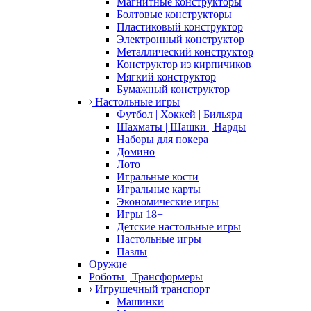
Магнитные конструкторы
Болтовые конструкторы
Пластиковый конструктор
Электронный конструктор
Металлический конструктор
Конструктор из кирпичиков
Мягкий конструктор
Бумажный конструктор
Настольные игры
Футбол | Хоккей | Бильярд
Шахматы | Шашки | Нарды
Наборы для покера
Домино
Лото
Игральные кости
Игральные карты
Экономические игры
Игры 18+
Детские настольные игры
Настольные игры
Пазлы
Оружие
Роботы | Трансформеры
Игрушечный транспорт
Машинки