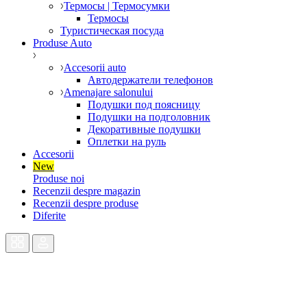
Термосы | Термосумки
Термосы
Туристическая посуда
Produse Auto
Accesorii auto
Автодержатели телефонов
Amenajare salonului
Подушки под поясницу
Подушки на подголовник
Декоративные подушки
Оплетки на руль
Accesorii
New
Produse noi
Recenzii despre magazin
Recenzii despre produse
Diferite