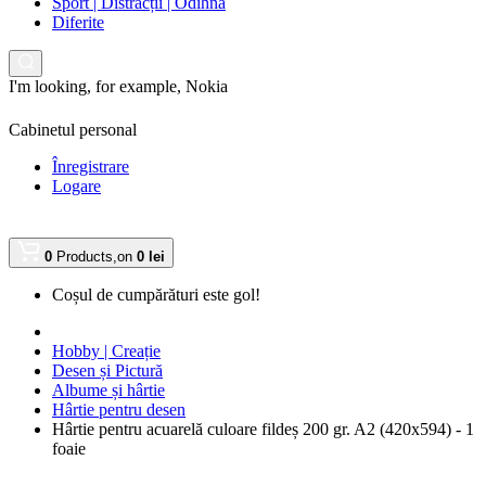
Sport | Distracții | Odihnă
Diferite
I'm looking, for example,
Nokia
Cabinetul personal
Înregistrare
Logare
0
Products,
on
0 lei
Coșul de cumpărături este gol!
Hobby | Creație
Desen și Pictură
Albume și hârtie
Hârtie pentru desen
Hârtie pentru acuarelă culoare fildeș 200 gr. A2 (420x594) - 1
foaie