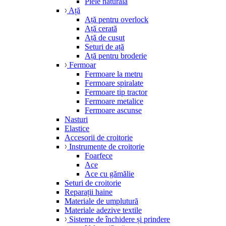
Piele naturală
Ață
Ață pentru overlock
Ață cerată
Ață de cusut
Seturi de ață
Ață pentru broderie
Fermoar
Fermoare la metru
Fermoare spiralate
Fermoare tip tractor
Fermoare metalice
Fermoare ascunse
Nasturi
Elastice
Accesorii de croitorie
Instrumente de croitorie
Foarfece
Ace
Ace cu gămălie
Seturi de croitorie
Reparații haine
Materiale de umplutură
Materiale adezive textile
Sisteme de închidere și prindere