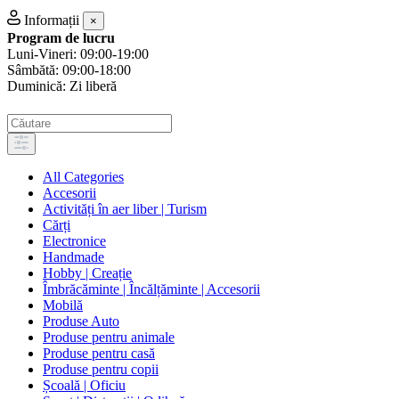
Informații
×
Program de lucru
Luni-Vineri: 09:00-19:00
Sâmbătă: 09:00-18:00
Duminică: Zi liberă
All Categories
Accesorii
Activități în aer liber | Turism
Cărți
Electronice
Handmade
Hobby | Creație
Îmbrăcăminte | Încălțăminte | Accesorii
Mobilă
Produse Auto
Produse pentru animale
Produse pentru casă
Produse pentru copii
Școală | Oficiu