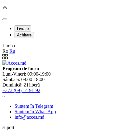
Livrare
Achitare
Limba
Ro
Ru
Program de lucru
Luni-Vineri: 09:00-19:00
Sâmbătă: 09:00-18:00
Duminică: Zi liberă
+373 (69) 14-91-92
Suntem în Telegram
Suntem în WhatsApp
info@acces.md
suport