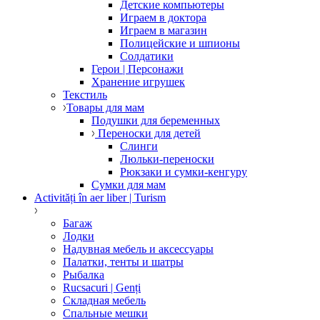
Детские компьютеры
Играем в доктора
Играем в магазин
Полицейские и шпионы
Солдатики
Герои | Персонажи
Хранение игрушек
Текстиль
Товары для мам
Подушки для беременных
Переноски для детей
Слинги
Люльки-переноски
Рюкзаки и сумки-кенгуру
Сумки для мам
Activități în aer liber | Turism
Багаж
Лодки
Надувная мебель и аксессуары
Палатки, тенты и шатры
Рыбалка
Rucsacuri | Genți
Складная мебель
Спальные мешки