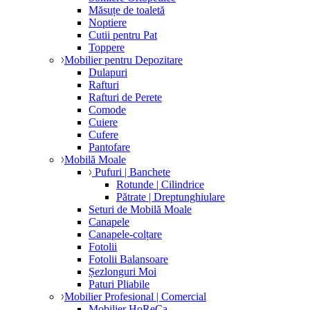
Măsuțe de toaletă
Noptiere
Cutii pentru Pat
Toppere
Mobilier pentru Depozitare
Dulapuri
Rafturi
Rafturi de Perete
Comode
Cuiere
Cufere
Pantofare
Mobilă Moale
Pufuri | Banchete
Rotunde | Cilindrice
Pătrate | Dreptunghiulare
Seturi de Mobilă Moale
Canapele
Canapele-colțare
Fotolii
Fotolii Balansoare
Șezlonguri Moi
Paturi Pliabile
Mobilier Profesional | Comercial
Mobilier HoReCa