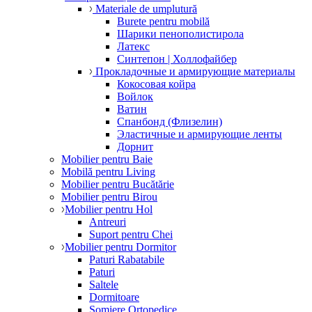
Materiale de umplutură
Burete pentru mobilă
Шарики пенополистирола
Латекс
Синтепон | Холлофайбер
Прокладочные и армирующие материалы
Кокосовая койра
Войлок
Ватин
Спанбонд (Флизелин)
Эластичные и армирующие ленты
Дорнит
Mobilier pentru Baie
Mobilă pentru Living
Mobilier pentru Bucătărie
Mobilier pentru Birou
Mobilier pentru Hol
Antreuri
Suport pentru Chei
Mobilier pentru Dormitor
Paturi Rabatabile
Paturi
Saltele
Dormitoare
Somiere Ortopedice