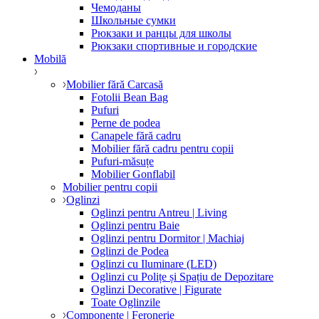
Чемоданы
Школьные сумки
Рюкзаки и ранцы для школы
Рюкзаки спортивные и городские
Mobilă
Mobilier fără Carcasă
Fotolii Bean Bag
Pufuri
Perne de podea
Canapele fără cadru
Mobilier fără cadru pentru copii
Pufuri-măsuțe
Mobilier Gonflabil
Mobilier pentru copii
Oglinzi
Oglinzi pentru Antreu | Living
Oglinzi pentru Baie
Oglinzi pentru Dormitor | Machiaj
Oglinzi de Podea
Oglinzi cu Iluminare (LED)
Oglinzi cu Polițe și Spațiu de Depozitare
Oglinzi Decorative | Figurate
Toate Oglinzile
Componente | Feronerie