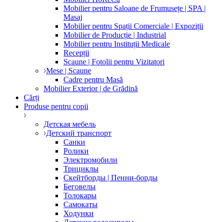
Mobilier pentru Saloane de Frumusețe | SPA |
Masaj
Mobilier pentru Spații Comerciale | Expoziții
Mobilier de Producție | Industrial
Mobilier pentru Instituții Medicale
Recepții
Scaune | Fotolii pentru Vizitatori
Mese | Scaune
Cadre pentru Masă
Mobilier Exterior | de Grădină
Cărți
Produse pentru copii
Детская мебель
Детский транспорт
Санки
Ролики
Электромобили
Трициклы
Скейтборды | Пенни-борды
Беговелы
Толокары
Самокаты
Ходунки