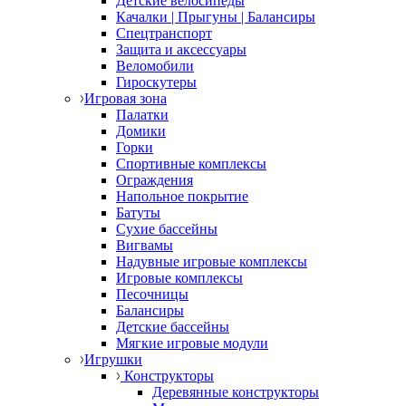
Детские велосипеды
Качалки | Прыгуны | Балансиры
Спецтранспорт
Защита и аксессуары
Веломобили
Гироскутеры
Игровая зона
Палатки
Домики
Горки
Спортивные комплексы
Ограждения
Напольное покрытие
Батуты
Сухие бассейны
Вигвамы
Надувные игровые комплексы
Игровые комплексы
Песочницы
Балансиры
Детские бассейны
Мягкие игровые модули
Игрушки
Конструкторы
Деревянные конструкторы