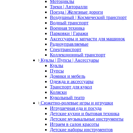
Мотоциклы
Треки | Авторалли
Поезда | Железные дороги
Воздушный | Космический транспорт
Водный транспорт
Военная техника
Парковки | Гаражи
Аксессуары и запчасти для машинок
Радиоуправляемые
Спецтранспорт
Коллекционный транспорт
Куклы | Пупсы | Аксессуары
Куклы
Пупсы
Домики и мебель
Одежда и аксессуары
Транспорт для кукол
Коляски
Кукольный театр
Сюжетно-ролевые игры и игрушки
Игрушечная еда и посуда
Детские кухни и бытовая техника
Детские музыкальные инструменты
Играем в салон красоты
Детские наборы инструментов