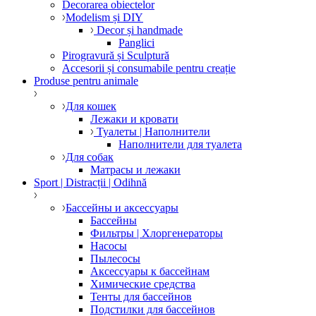
Decorarea obiectelor
Modelism și DIY
Decor și handmade
Panglici
Pirogravură și Sculptură
Accesorii și consumabile pentru creație
Produse pentru animale
Для кошек
Лежаки и кровати
Туалеты | Наполнители
Наполнители для туалета
Для собак
Матрасы и лежаки
Sport | Distracții | Odihnă
Бассейны и аксессуары
Бассейны
Фильтры | Хлоргенераторы
Насосы
Пылесосы
Аксессуары к бассейнам
Химические средства
Тенты для бассейнов
Подстилки для бассейнов