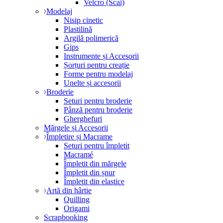
Velcro (Scai)
Modelaj
Nisip cinetic
Plastilină
Argilă polimerică
Gips
Instrumente și Accesorii
Șorțuri pentru creație
Forme pentru modelaj
Unelte și accesorii
Broderie
Seturi pentru broderie
Pânză pentru broderie
Gherghefuri
Mărgele și Accesorii
Împletire și Macrame
Seturi pentru împletit
Macramé
Împletit din mărgele
Împletit din șnur
Împletit din elastice
Artă din hârtie
Quilling
Origami
Scrapbooking