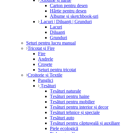
Albume și hârtie
Carton pentru desen
Hârtie pentru desen
Albume și sketchbook-uri
Lacuri | Diluanți | Grunduri
Lacuri
Diluanți
Grunduri
Seturi pentru lucru manual
Tricotat și Fire
Fire
Andrele
Croșete
Seturi pentru tricotat
Croitorie și Textile
Panglici
Țesături
Țesături naturale
Țesături pentru haine
Țesături pentru mobilier
Țesături pentru interior și decor
Țesături tehnice și speciale
Țesături auto
Țesături pentru căptușeală și auxiliare
Piele ecologică