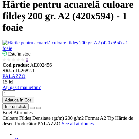
Hârtie pentru acuarelă culoare
fildeș 200 gr. A2 (420x594) - 1
foaie
Este în stoc
0
Cod produs:
AE002456
SKU:
П-2682-1
PALAZZO
15 lei
Ați găsit mai ieftin?
Adaugă în Coș
Într-un click
Brief Attributes
Culoare
Fildeș
Densitate (gr/m)
200 g/m2
Format
A2
Tip
Hârtie de
desen
Producător
PALAZZO
See all attributes