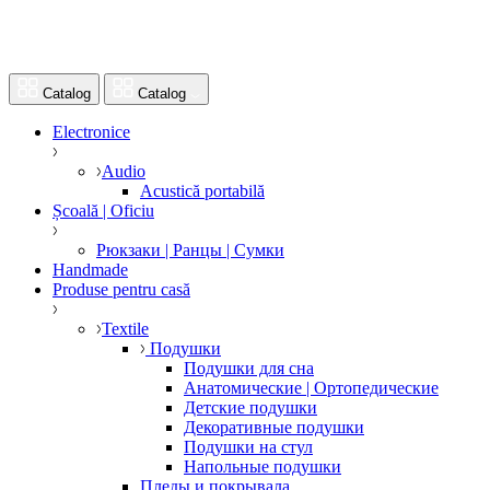
Catalog
Catalog
Electronice
Audio
Acustică portabilă
Școală | Oficiu
Рюкзаки | Ранцы | Сумки
Handmade
Produse pentru casă
Textile
Подушки
Подушки для сна
Анатомические | Ортопедические
Детские подушки
Декоративные подушки
Подушки на стул
Напольные подушки
Пледы и покрывала