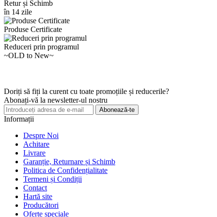
Retur și Schimb
în 14 zile
Produse Certificate
Reduceri prin programul
~OLD to New~
Doriți să fiți la curent cu toate promoțiile și reducerile?
Abonați-vă la newsletter-ul nostru
Abonează-te
Informații
Despre Noi
Achitare
Livrare
Garanție, Returnare și Schimb
Politica de Confidențialitate
Termeni și Condiții
Contact
Hartă site
Producători
Oferte speciale