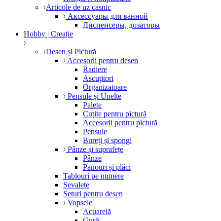
Articole de uz casnic
Аксессуары для ванной
Диспенсеры, дозаторы
Hobby | Creație
Desen și Pictură
Accesorii pentru desen
Radiere
Ascuțitori
Organizatoare
Pensule și Unelte
Palete
Cuțite pentru pictură
Accesorii pentru pictură
Pensule
Bureți și spongi
Pânze și suprafețe
Pânze
Panouri și plăci
Tablouri pe numere
Șevalete
Seturi pentru desen
Vopsele
Acuarelă
Gușă