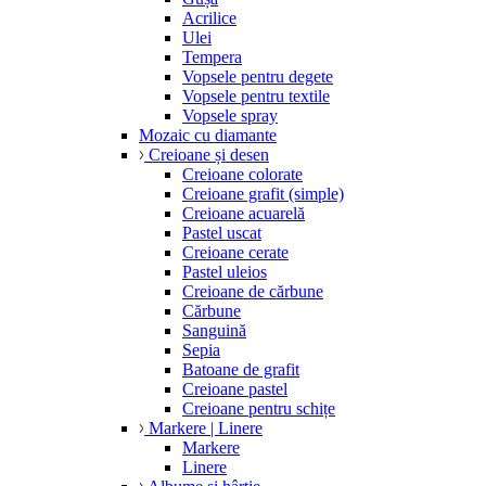
Acrilice
Ulei
Tempera
Vopsele pentru degete
Vopsele pentru textile
Vopsele spray
Mozaic cu diamante
Creioane și desen
Creioane colorate
Creioane grafit (simple)
Creioane acuarelă
Pastel uscat
Creioane cerate
Pastel uleios
Creioane de cărbune
Cărbune
Sanguină
Sepia
Batoane de grafit
Creioane pastel
Creioane pentru schițe
Markere | Linere
Markere
Linere