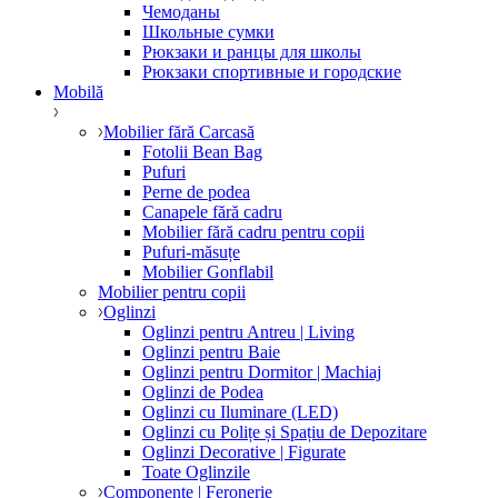
Чемоданы
Школьные сумки
Рюкзаки и ранцы для школы
Рюкзаки спортивные и городские
Mobilă
Mobilier fără Carcasă
Fotolii Bean Bag
Pufuri
Perne de podea
Canapele fără cadru
Mobilier fără cadru pentru copii
Pufuri-măsuțe
Mobilier Gonflabil
Mobilier pentru copii
Oglinzi
Oglinzi pentru Antreu | Living
Oglinzi pentru Baie
Oglinzi pentru Dormitor | Machiaj
Oglinzi de Podea
Oglinzi cu Iluminare (LED)
Oglinzi cu Polițe și Spațiu de Depozitare
Oglinzi Decorative | Figurate
Toate Oglinzile
Componente | Feronerie