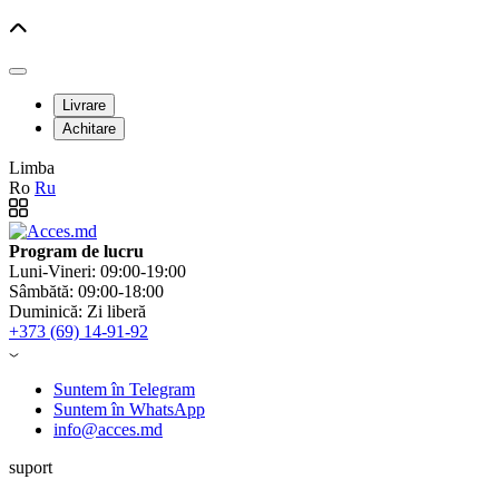
Livrare
Achitare
Limba
Ro
Ru
Program de lucru
Luni-Vineri: 09:00-19:00
Sâmbătă: 09:00-18:00
Duminică: Zi liberă
+373 (69) 14-91-92
Suntem în Telegram
Suntem în WhatsApp
info@acces.md
suport