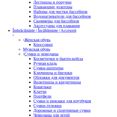
Лестницы и поручни
Плавающие дозаторы
Наборы для чистки бассейнов
Водонагреватели для бассейнов
Скиммеры для бассейнов
Аксессуары для плавания
Îmbrăcăminte | Încălțăminte | Accesorii
Женская обувь
Кроссовки
Мужская обувь
Сумки и чемоданы
Косметички и бьюти-кейсы
Ручная кладь
Сумки-шопперы
Ключницы и брелоки
Обложки для документов
Визитницы и кредитницы
Кошельки
Клатчи
Портфели
Сумки и рюкзаки для ноутбуков
Сумки-тележки
Дорожные и спортивные сумки
Чемоданы для детей