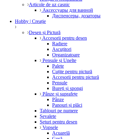
Articole de uz casnic
Аксессуары для ванной
Диспенсеры, дозаторы
Hobby | Creație
Desen și Pictură
Accesorii pentru desen
Radiere
Ascuțitori
Organizatoare
Pensule și Unelte
Palete
Cuțite pentru pictură
Accesorii pentru pictură
Pensule
Bureți și spongi
Pânze și suprafețe
Pânze
Panouri și plăci
Tablouri pe numere
Șevalete
Seturi pentru desen
Vopsele
Acuarelă
Gușă