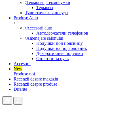
Термосы | Термосумки
Термосы
Туристическая посуда
Produse Auto
Accesorii auto
Автодержатели телефонов
Amenajare salonului
Подушки под поясницу
Подушки на подголовник
Декоративные подушки
Оплетки на руль
Accesorii
New
Produse noi
Recenzii despre magazin
Recenzii despre produse
Diferite