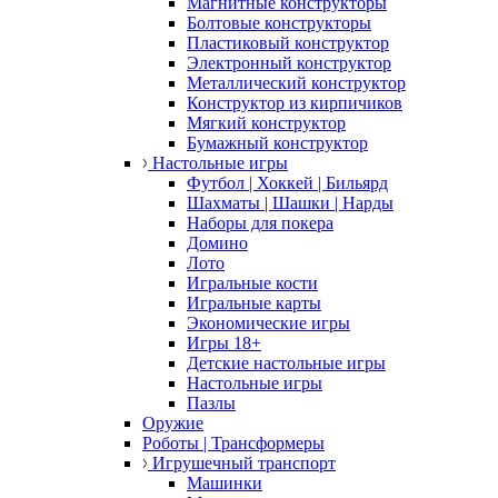
Магнитные конструкторы
Болтовые конструкторы
Пластиковый конструктор
Электронный конструктор
Металлический конструктор
Конструктор из кирпичиков
Мягкий конструктор
Бумажный конструктор
Настольные игры
Футбол | Хоккей | Бильярд
Шахматы | Шашки | Нарды
Наборы для покера
Домино
Лото
Игральные кости
Игральные карты
Экономические игры
Игры 18+
Детские настольные игры
Настольные игры
Пазлы
Оружие
Роботы | Трансформеры
Игрушечный транспорт
Машинки