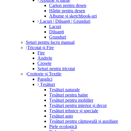
Albume și hârtie
Carton pentru desen
Hârtie pentru desen
Albume și sketchbook-uri
Lacuri | Diluanți | Grunduri
Lacuri
Diluanți
Grunduri
Seturi pentru lucru manual
Tricotat și Fire
Fire
Andrele
Croșete
Seturi pentru tricotat
Croitorie și Textile
Panglici
Țesături
Țesături naturale
Țesături pentru haine
Țesături pentru mobilier
Țesături pentru interior și decor
Țesături tehnice și speciale
Țesături auto
Țesături pentru căptușeală și auxiliare
Piele ecologică