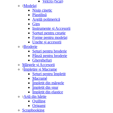
Velcro (Scai)
Modelaj
Nisip cinetic
Plastilină
Argilă polimerică
Gips
Instrumente și Accesorii
Șorțuri pentru creație
Forme pentru modelaj
Unelte și accesorii
Broderie
Seturi pentru broderie
Pânză pentru broderie
Gherghefuri
Mărgele și Accesorii
Împletire și Macrame
Seturi pentru împletit
Macramé
Împletit din mărgele
Împletit din șnur
Împletit din elastice
Artă din hârtie
Quilling
Origami
Scrapbooking