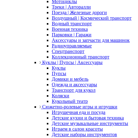
Мотоциклы
Треки | Авторалли
Поезда | Железные дороги
Воздушный | Космический транспорт
Водный транспорт
Военная техника
Парковки | Гаражи
Аксессуары и запчасти для машинок
Радиоуправляемые
Спецтранспорт
Коллекционный транспорт
Куклы | Пупсы | Аксессуары
Куклы
Пупсы
Домики и мебель
Одежда и аксессуары
Транспорт для кукол
Коляски
Кукольный театр
Сюжетно-ролевые игры и игрушки
Игрушечная еда и посуда
Детские кухни и бытовая техника
Детские музыкальные инструменты
Играем в салон красоты
Детские наборы инструментов