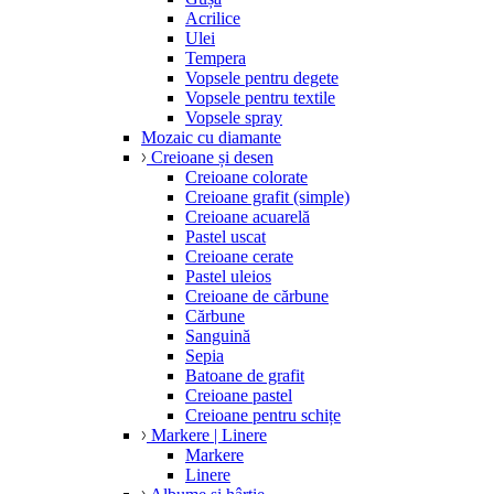
Acrilice
Ulei
Tempera
Vopsele pentru degete
Vopsele pentru textile
Vopsele spray
Mozaic cu diamante
Creioane și desen
Creioane colorate
Creioane grafit (simple)
Creioane acuarelă
Pastel uscat
Creioane cerate
Pastel uleios
Creioane de cărbune
Cărbune
Sanguină
Sepia
Batoane de grafit
Creioane pastel
Creioane pentru schițe
Markere | Linere
Markere
Linere