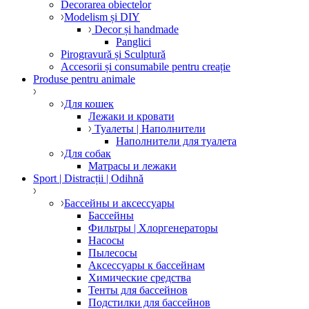
Decorarea obiectelor
Modelism și DIY
Decor și handmade
Panglici
Pirogravură și Sculptură
Accesorii și consumabile pentru creație
Produse pentru animale
Для кошек
Лежаки и кровати
Туалеты | Наполнители
Наполнители для туалета
Для собак
Матрасы и лежаки
Sport | Distracții | Odihnă
Бассейны и аксессуары
Бассейны
Фильтры | Хлоргенераторы
Насосы
Пылесосы
Аксессуары к бассейнам
Химические средства
Тенты для бассейнов
Подстилки для бассейнов