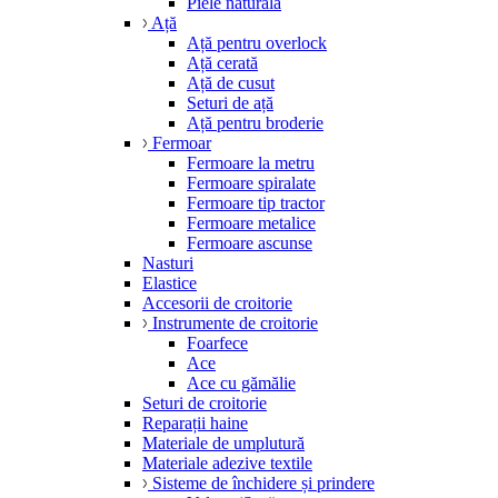
Piele naturală
Ață
Ață pentru overlock
Ață cerată
Ață de cusut
Seturi de ață
Ață pentru broderie
Fermoar
Fermoare la metru
Fermoare spiralate
Fermoare tip tractor
Fermoare metalice
Fermoare ascunse
Nasturi
Elastice
Accesorii de croitorie
Instrumente de croitorie
Foarfece
Ace
Ace cu gămălie
Seturi de croitorie
Reparații haine
Materiale de umplutură
Materiale adezive textile
Sisteme de închidere și prindere