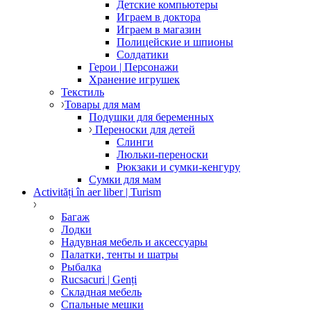
Детские компьютеры
Играем в доктора
Играем в магазин
Полицейские и шпионы
Солдатики
Герои | Персонажи
Хранение игрушек
Текстиль
Товары для мам
Подушки для беременных
Переноски для детей
Слинги
Люльки-переноски
Рюкзаки и сумки-кенгуру
Сумки для мам
Activități în aer liber | Turism
Багаж
Лодки
Надувная мебель и аксессуары
Палатки, тенты и шатры
Рыбалка
Rucsacuri | Genți
Складная мебель
Спальные мешки