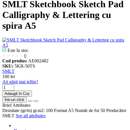
SMLT Sketchbook Sketch Pad
Calligraphy & Lettering cu
spira А5
Este în stoc
0
Cod produs:
AE002482
SKU:
5KB-50TS
SMLT
100 lei
Ați găsit mai ieftin?
Adaugă în Coș
Într-un click
Brief Attributes
Densitate (gr/m)
gr.m2: 100
Format
A5
Număr de foi
50
Producător
SMLT
See all attributes