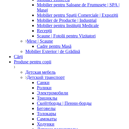
Mobilier pentru Saloane de Frumusețe | SPA |
Masaj
Mobilier pentru Spații Comerciale | Expoziții
Mobilier de Producție | Industrial
Mobilier pentru Instituții Medicale
Recepții
Scaune | Fotolii pentru Vizitatori
Mese | Scaune
Cadre pentru Masă
Mobilier Exterior | de Grădină
Cărți
Produse pentru copii
Детская мебель
Детский транспорт
Санки
Ролики
Электромобили
Трициклы
Скейтборды | Пенни-борды
Беговелы
Толокары
Самокаты
Ходунки