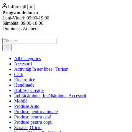
Informații
×
Program de lucru
Luni-Vineri: 09:00-19:00
Sâmbătă: 09:00-18:00
Duminică: Zi liberă
All Categories
Accesorii
Activități în aer liber | Turism
Cărți
Electronice
Handmade
Hobby | Creație
Îmbrăcăminte | Încălțăminte | Accesorii
Mobilă
Produse Auto
Produse pentru animale
Produse pentru casă
Produse pentru copii
Școală | Oficiu