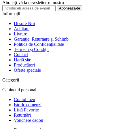
Abonați-vă la newsletter-ul nostru
Abonează-te
Informații
Despre Noi
Achitare
Livrare
Garanție, Returnare și Schimb
Politica de Confidențialitate
Termeni și Condiții
Contact
Hartă site
Producători
Oferte speciale
Categorii
Cabinetul personal
Contul meu
Istoric comenzi
Listă Favorite
Returnări
Vouchere cadou