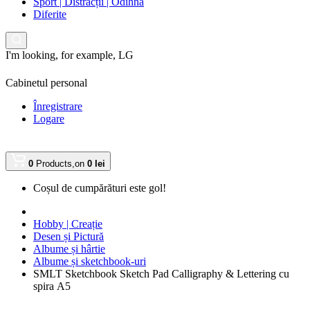
Sport | Distracții | Odihnă
Diferite
I'm looking, for example,
LG
Cabinetul personal
Înregistrare
Logare
0
Products,
on
0 lei
Coșul de cumpărături este gol!
Hobby | Creație
Desen și Pictură
Albume și hârtie
Albume și sketchbook-uri
SMLT Sketchbook Sketch Pad Calligraphy & Lettering cu
spira А5