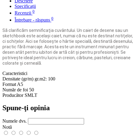
Descriere
Specificații
0
Recenzii
0
Întrebare - răspuns
Să clarificăm semnificaţia cuvântului. Un caiet de desene sau un
sketchbook este același caiet, numai că nu este destinat notiţelor,
ci schițelor. Aici se foloseşte o hârtie specială, destinată desenului,
practic fără marcaje. Acesta este un instrument minunat pentru
desen atât pentru iubitori de artă cât şi pentru profesionişti. Se
potriveşte ideal pentru lucru in creion, cărbune, pasteluri, creioane
colorate și cerneală.
Caracteristici
Densitate (gr/m)
gr.m2: 100
Format
A5
Număr de foi
50
Producător
SMLT
Spune-ţi opinia
Numele dvs.
Notă