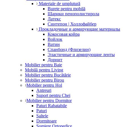
Materiale de umplutură
Burete pentru mobilă
Шарики пенополистирола
Латекс
Синтепон | Холлофайбер
Прокладочные и армирующие материалы
Кокосовая койра
Войлок
Ватин
Спанбонд (Флизелин)
Эластичные и армирующие ленты
Дорнит
Mobilier pentru Baie
Mobilă pentru Living
Mobilier pentru Bucătărie
Mobilier pentru Birou
Mobilier pentru Hol
Antreuri
Suport pentru Chei
Mobilier pentru Dormitor
Paturi Rabatabile
Paturi
Saltele
Dormitoare
Somiere Ortopedice