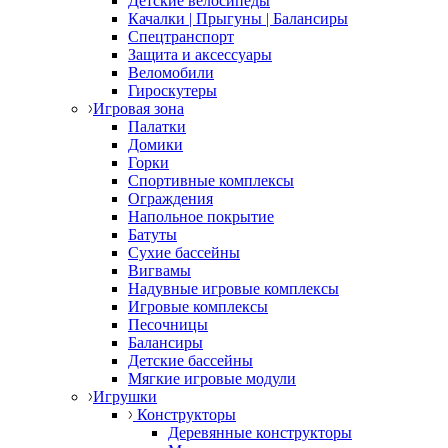
Детские велосипеды
Качалки | Прыгуны | Балансиры
Спецтранспорт
Защита и аксессуары
Веломобили
Гироскутеры
Игровая зона
Палатки
Домики
Горки
Спортивные комплексы
Ограждения
Напольное покрытие
Батуты
Сухие бассейны
Вигвамы
Надувные игровые комплексы
Игровые комплексы
Песочницы
Балансиры
Детские бассейны
Мягкие игровые модули
Игрушки
Конструкторы
Деревянные конструкторы