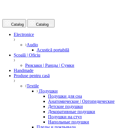
Catalog
Catalog
Electronice
Audio
Acustică portabilă
Școală | Oficiu
Рюкзаки | Ранцы | Сумки
Handmade
Produse pentru casă
Textile
Подушки
Подушки для сна
Анатомические | Ортопедические
Детские подушки
Декоративные подушки
Подушки на стул
Напольные подушки
Пледы и покрывала