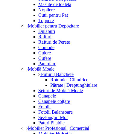
Măsuțe de toaletă
Noptiere
Cutii pentru Pat
Toppere
Mobilier pentru Depozitare
Dulapuri
Rafturi
Rafturi de Perete
Comode
Cuiere
Cufere
Pantofare
Mobilă Moale
Pufuri | Banchete
Rotunde | Cilindrice
Pătrate | Dreptunghiulare
Seturi de Mobilă Moale
Canapele
Canapele-colțare
Fotolii
Fotolii Balansoare
Șezlonguri Moi
Paturi Pliabile
Mobilier Profesional | Comercial
Mobilier HoReCa