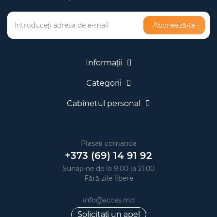
Abonează-te
Informații
Categorii
Cabinetul personal
Plasați comanda
+373 (69) 14 91 92
Sunați-ne de la 9:00 la 21:00
Fără zile libere
info@acces.md
Solicitați un apel