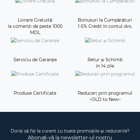
Livrare Gratuită
Bonusuri la Cumpărături
la comenzi de peste 1000
1-5% Credit în contul dvs.
MDL
Serviciu de Garanție
Retur și Schimb
în 14 zile
Produse Certificate
Reduceri prin programul
~OLD to New~
Doriți să fiți la curent cu toate promoțiile și reducerile?
Abonați-vă la newsletter-ul nostru