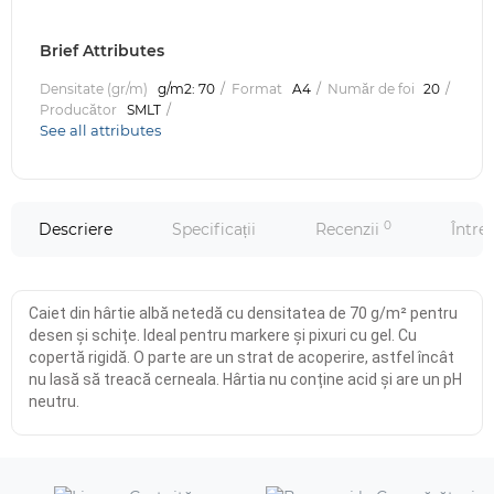
Brief Attributes
Densitate (gr/m)
g/m2: 70
Format
A4
Număr de foi
20
Producător
SMLT
See all attributes
0
Descriere
Specificații
Recenzii
Între
Caiet din hârtie albă netedă cu densitatea de 70 g/m² pentru
desen și schițe. Ideal pentru markere și pixuri cu gel. Cu
copertă rigidă. O parte are un strat de acoperire, astfel încât
nu lasă să treacă cerneala. Hârtia nu conține acid și are un pH
neutru.