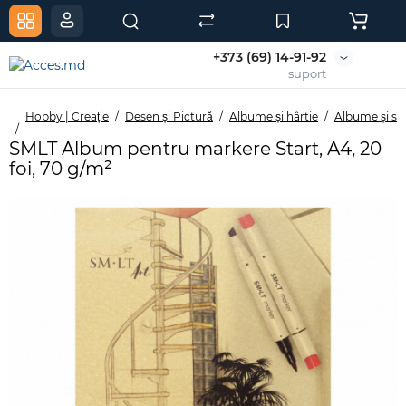
+373 (69) 14-91-92
suport
Hobby | Creație
Desen și Pictură
Albume și hârtie
Albume și sk
SMLT Album pentru markere Start, A4, 20
foi, 70 g/m²