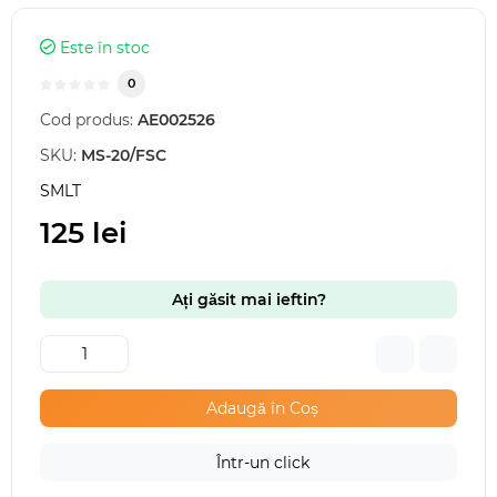
Este în stoc
0
Cod produs:
AE002526
SKU:
MS-20/FSC
SMLT
125 lei
Ați găsit mai ieftin?
Adaugă în Coș
Într-un click