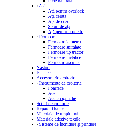
Piele naturală
Ață
Ață pentru overlock
Ață cerată
Ață de cusut
Seturi de ață
Ață pentru broderie
Fermoar
Fermoare la metru
Fermoare spiralate
Fermoare tip tractor
Fermoare metalice
Fermoare ascunse
Nasturi
Elastice
Accesorii de croitorie
Instrumente de croitorie
Foarfece
Ace
Ace cu gămălie
Seturi de croitorie
Reparații haine
Materiale de umplutură
Materiale adezive textile
Sisteme de închidere și prindere