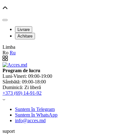
Livrare
Achitare
Limba
Ro
Ru
Program de lucru
Luni-Vineri: 09:00-19:00
Sâmbătă: 09:00-18:00
Duminică: Zi liberă
+373 (69) 14-91-92
Suntem în Telegram
Suntem în WhatsApp
info@acces.md
suport