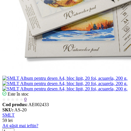
Este în stoc
0
Cod produs:
AE002433
SKU:
AS-20
SMLT
59 lei
Ați găsit mai ieftin?