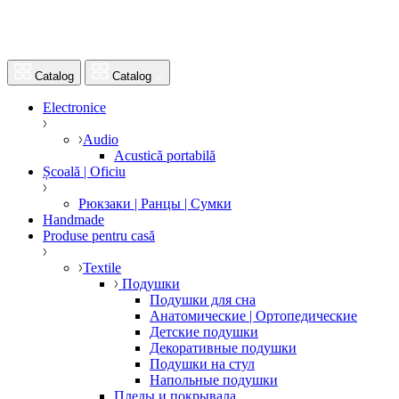
Catalog
Catalog
Electronice
Audio
Acustică portabilă
Școală | Oficiu
Рюкзаки | Ранцы | Сумки
Handmade
Produse pentru casă
Textile
Подушки
Подушки для сна
Анатомические | Ортопедические
Детские подушки
Декоративные подушки
Подушки на стул
Напольные подушки
Пледы и покрывала