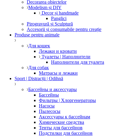
Decorarea obiectelor
Modelism și DIY
Decor și handmade
Panglici
Pirogravură și Sculptură
Accesorii și consumabile pentru creație
Produse pentru animale
Для кошек
Лежаки и кровати
Туалеты | Наполнители
Наполнители для туалета
Для собак
Матрасы и лежаки
Sport | Distracții | Odihnă
Бассейны и аксессуары
Бассейны
Фильтры | Хлоргенераторы
Насосы
Пылесосы
Аксессуары к бассейнам
Химические средства
Тенты для бассейнов
Подстилки для бассейнов