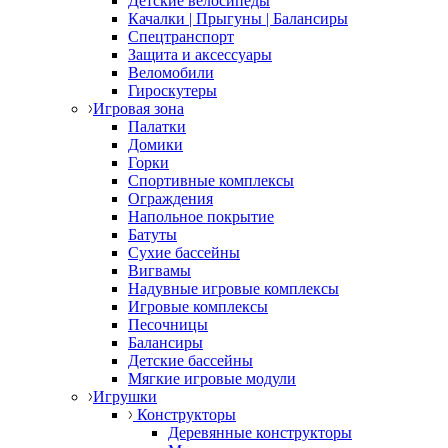
Детские велосипеды
Качалки | Прыгуны | Балансиры
Спецтранспорт
Защита и аксессуары
Веломобили
Гироскутеры
Игровая зона
Палатки
Домики
Горки
Спортивные комплексы
Ограждения
Напольное покрытие
Батуты
Сухие бассейны
Вигвамы
Надувные игровые комплексы
Игровые комплексы
Песочницы
Балансиры
Детские бассейны
Мягкие игровые модули
Игрушки
Конструкторы
Деревянные конструкторы