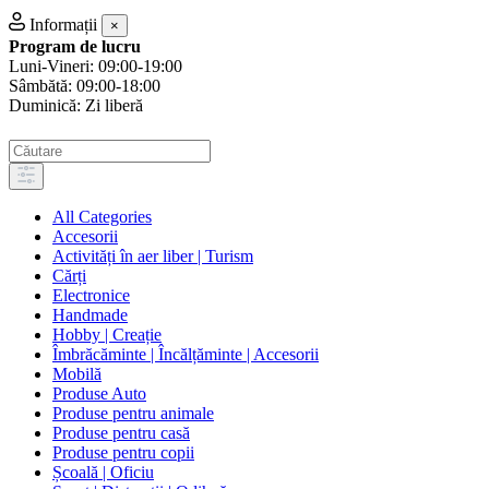
Informații
×
Program de lucru
Luni-Vineri: 09:00-19:00
Sâmbătă: 09:00-18:00
Duminică: Zi liberă
All Categories
Accesorii
Activități în aer liber | Turism
Cărți
Electronice
Handmade
Hobby | Creație
Îmbrăcăminte | Încălțăminte | Accesorii
Mobilă
Produse Auto
Produse pentru animale
Produse pentru casă
Produse pentru copii
Școală | Oficiu