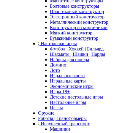
Магнитные конструкторы
Болтовые конструкторы
Пластиковый конструктор
Электронный конструктор
Металлический конструктор
Конструктор из кирпичиков
Мягкий конструктор
Бумажный конструктор
Настольные игры
Футбол | Хоккей | Бильярд
Шахматы | Шашки | Нарды
Наборы для покера
Домино
Лото
Игральные кости
Игральные карты
Экономические игры
Игры 18+
Детские настольные игры
Настольные игры
Пазлы
Оружие
Роботы | Трансформеры
Игрушечный транспорт
Машинки