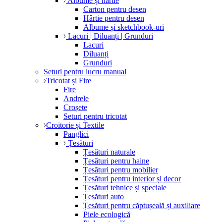
Albume și hârtie
Carton pentru desen
Hârtie pentru desen
Albume și sketchbook-uri
Lacuri | Diluanți | Grunduri
Lacuri
Diluanți
Grunduri
Seturi pentru lucru manual
Tricotat și Fire
Fire
Andrele
Croșete
Seturi pentru tricotat
Croitorie și Textile
Panglici
Țesături
Țesături naturale
Țesături pentru haine
Țesături pentru mobilier
Țesături pentru interior și decor
Țesături tehnice și speciale
Țesături auto
Țesături pentru căptușeală și auxiliare
Piele ecologică