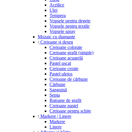
Acrilice
Ulei
Tempera
Vopsele pentru degete
Vopsele pentru textile
Vopsele spray
Mozaic cu diamante
Creioane și desen
Creioane colorate
Creioane grafit (simple)
Creioane acuarelă
Pastel uscat
Creioane cerate
Pastel uleios
Creioane de cărbune
Cărbune
Sanguină
Sepia
Batoane de grafit
Creioane pastel
Creioane pentru schițe
Markere | Linere
Markere
Linere