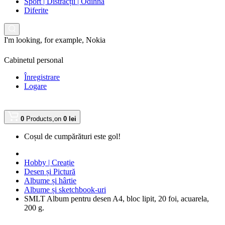
Sport | Distracții | Odihnă
Diferite
I'm looking, for example,
Nokia
Cabinetul personal
Înregistrare
Logare
0
Products,
on
0 lei
Coșul de cumpărături este gol!
Hobby | Creație
Desen și Pictură
Albume și hârtie
Albume și sketchbook-uri
SMLT Album pentru desen A4, bloc lipit, 20 foi, acuarela,
200 g.