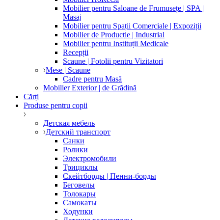
Mobilier pentru Saloane de Frumusețe | SPA |
Masaj
Mobilier pentru Spații Comerciale | Expoziții
Mobilier de Producție | Industrial
Mobilier pentru Instituții Medicale
Recepții
Scaune | Fotolii pentru Vizitatori
Mese | Scaune
Cadre pentru Masă
Mobilier Exterior | de Grădină
Cărți
Produse pentru copii
Детская мебель
Детский транспорт
Санки
Ролики
Электромобили
Трициклы
Скейтборды | Пенни-борды
Беговелы
Толокары
Самокаты
Ходунки