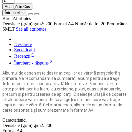
Adaugă în Coș
Într-un click
Brief Attributes
Densitate (gr/m)
g/m2: 200
Format
A4
Număr de foi
20
Producător
SMLT
See all attributes
Descriere
Specificații
0
Recenzii
0
Întrebare - răspuns
Albumul de desen este destinat copiilor de vârstă preșcolară și
primară. Vă recomandăm să cumpărați album pentru a atrage
tuturor celor care iubesc activitățile creative. Produsul versatil
este potrivit pentru lucrul cu creioane, pixuri, guașa și acuarele,
precum și pentru crearea de aplicații. O selecție uriașă de coperte
strălucitoare vă va permite să alegeți o opțiune care va atrage
copiii de orice vârstă. Cel mai adesea, albumele au un format de
carte orizontală și sunt prezentate în format A4.
Caracteristici
Densitate (gr/m)
g/m2: 200
Format
A4