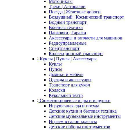
Мотоциклы
Треки | Авторалли
Поезда | Железные дороги
Воздушный | Космический транспорт
Водный транспорт
Военная техника
Парковки | Гаражи
Аксессуары и запчасти для машинок
Радиоуправляемые
Спецтранспорт
Коллекционный транспорт
Куклы | Пупсы | Аксессуары
Куклы
Пупсы
Домики и мебель
Одежда и аксессуары
Транспорт для кукол
Коляски
Кукольный театр
Сюжетно-ролевые игры и игрушки
Игрушечная еда и посуда
Детские кухни и бытовая техника
Детские музыкальные инструменты
Играем в салон красоты
Детские наборы инструментов