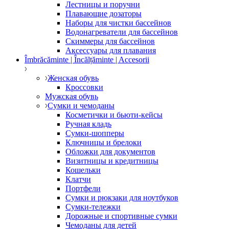
Лестницы и поручни
Плавающие дозаторы
Наборы для чистки бассейнов
Водонагреватели для бассейнов
Скиммеры для бассейнов
Аксессуары для плавания
Îmbrăcăminte | Încălțăminte | Accesorii
Женская обувь
Кроссовки
Мужская обувь
Сумки и чемоданы
Косметички и бьюти-кейсы
Ручная кладь
Сумки-шопперы
Ключницы и брелоки
Обложки для документов
Визитницы и кредитницы
Кошельки
Клатчи
Портфели
Сумки и рюкзаки для ноутбуков
Сумки-тележки
Дорожные и спортивные сумки
Чемоданы для детей