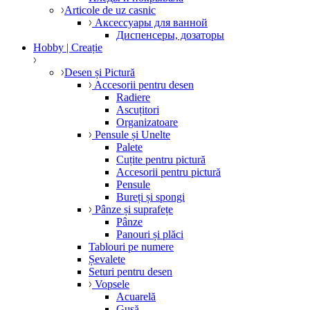
Articole de uz casnic
Аксессуары для ванной
Диспенсеры, дозаторы
Hobby | Creație
Desen și Pictură
Accesorii pentru desen
Radiere
Ascuțitori
Organizatoare
Pensule și Unelte
Palete
Cuțite pentru pictură
Accesorii pentru pictură
Pensule
Bureți și spongi
Pânze și suprafețe
Pânze
Panouri și plăci
Tablouri pe numere
Șevalete
Seturi pentru desen
Vopsele
Acuarelă
Gușă