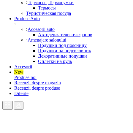
Термосы | Термосумки
Термосы
Туристическая посуда
Produse Auto
Accesorii auto
Автодержатели телефонов
Amenajare salonului
Подушки под поясницу
Подушки на подголовник
Декоративные подушки
Оплетки на руль
Accesorii
New
Produse noi
Recenzii despre magazin
Recenzii despre produse
Diferite