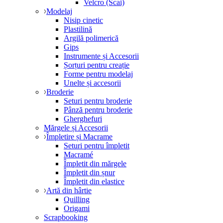
Velcro (Scai)
Modelaj
Nisip cinetic
Plastilină
Argilă polimerică
Gips
Instrumente și Accesorii
Șorțuri pentru creație
Forme pentru modelaj
Unelte și accesorii
Broderie
Seturi pentru broderie
Pânză pentru broderie
Gherghefuri
Mărgele și Accesorii
Împletire și Macrame
Seturi pentru împletit
Macramé
Împletit din mărgele
Împletit din șnur
Împletit din elastice
Artă din hârtie
Quilling
Origami
Scrapbooking