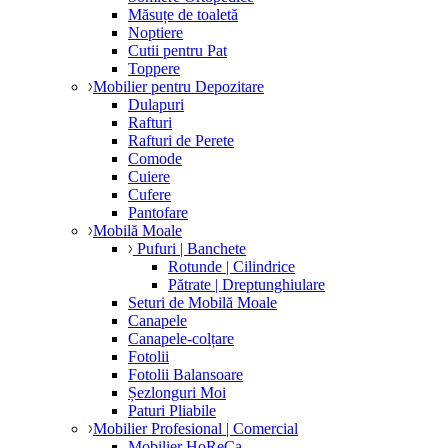
Măsuțe de toaletă
Noptiere
Cutii pentru Pat
Toppere
Mobilier pentru Depozitare
Dulapuri
Rafturi
Rafturi de Perete
Comode
Cuiere
Cufere
Pantofare
Mobilă Moale
Pufuri | Banchete
Rotunde | Cilindrice
Pătrate | Dreptunghiulare
Seturi de Mobilă Moale
Canapele
Canapele-colțare
Fotolii
Fotolii Balansoare
Șezlonguri Moi
Paturi Pliabile
Mobilier Profesional | Comercial
Mobilier HoReCa