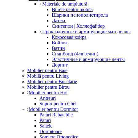
Materiale de umplutură
Burete pentru mobilă
Шарики пенополистирола
Латекс
Синтепон | Холлофайбер
Прокладочные и армирующие материалы
Кокосовая койра
Войлок
Ватин
Спанбонд (Флизелин)
Эластичные и армирующие ленты
Дорнит
Mobilier pentru Baie
Mobilă pentru Living
Mobilier pentru Bucătărie
Mobilier pentru Birou
Mobilier pentru Hol
Antreuri
Suport pentru Chei
Mobilier pentru Dormitor
Paturi Rabatabile
Paturi
Saltele
Dormitoare
Somiere Ortopedice