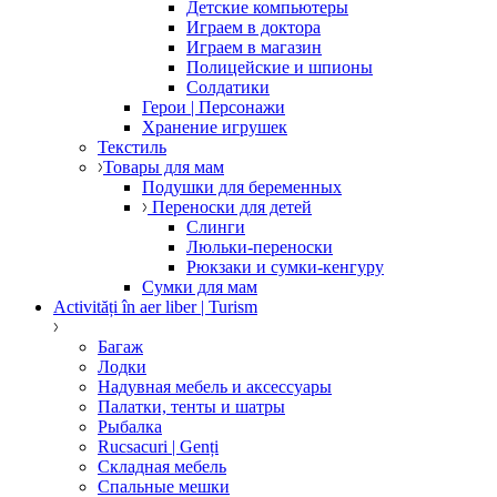
Детские компьютеры
Играем в доктора
Играем в магазин
Полицейские и шпионы
Солдатики
Герои | Персонажи
Хранение игрушек
Текстиль
Товары для мам
Подушки для беременных
Переноски для детей
Слинги
Люльки-переноски
Рюкзаки и сумки-кенгуру
Сумки для мам
Activități în aer liber | Turism
Багаж
Лодки
Надувная мебель и аксессуары
Палатки, тенты и шатры
Рыбалка
Rucsacuri | Genți
Складная мебель
Спальные мешки