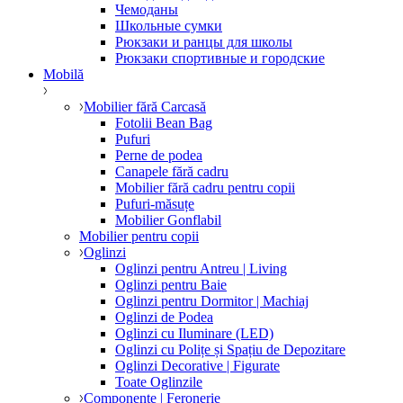
Чемоданы
Школьные сумки
Рюкзаки и ранцы для школы
Рюкзаки спортивные и городские
Mobilă
Mobilier fără Carcasă
Fotolii Bean Bag
Pufuri
Perne de podea
Canapele fără cadru
Mobilier fără cadru pentru copii
Pufuri-măsuțe
Mobilier Gonflabil
Mobilier pentru copii
Oglinzi
Oglinzi pentru Antreu | Living
Oglinzi pentru Baie
Oglinzi pentru Dormitor | Machiaj
Oglinzi de Podea
Oglinzi cu Iluminare (LED)
Oglinzi cu Polițe și Spațiu de Depozitare
Oglinzi Decorative | Figurate
Toate Oglinzile
Componente | Feronerie