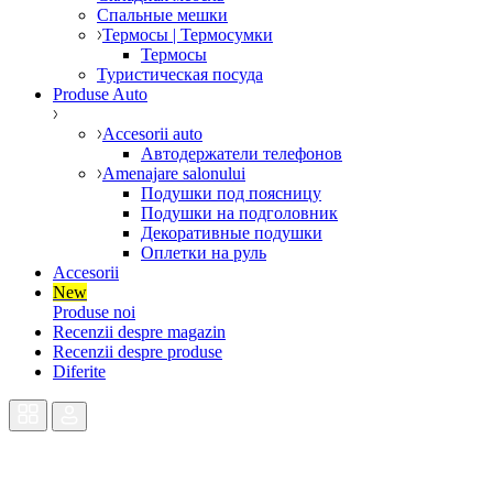
Спальные мешки
Термосы | Термосумки
Термосы
Туристическая посуда
Produse Auto
Accesorii auto
Автодержатели телефонов
Amenajare salonului
Подушки под поясницу
Подушки на подголовник
Декоративные подушки
Оплетки на руль
Accesorii
New
Produse noi
Recenzii despre magazin
Recenzii despre produse
Diferite