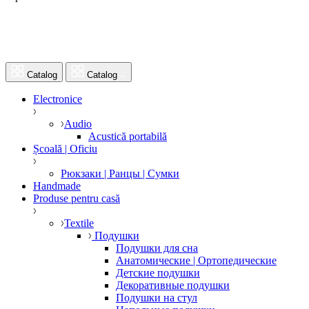
Catalog
Catalog
Electronice
Audio
Acustică portabilă
Școală | Oficiu
Рюкзаки | Ранцы | Сумки
Handmade
Produse pentru casă
Textile
Подушки
Подушки для сна
Анатомические | Ортопедические
Детские подушки
Декоративные подушки
Подушки на стул