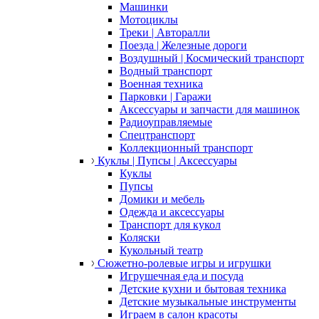
Машинки
Мотоциклы
Треки | Авторалли
Поезда | Железные дороги
Воздушный | Космический транспорт
Водный транспорт
Военная техника
Парковки | Гаражи
Аксессуары и запчасти для машинок
Радиоуправляемые
Спецтранспорт
Коллекционный транспорт
Куклы | Пупсы | Аксессуары
Куклы
Пупсы
Домики и мебель
Одежда и аксессуары
Транспорт для кукол
Коляски
Кукольный театр
Сюжетно-ролевые игры и игрушки
Игрушечная еда и посуда
Детские кухни и бытовая техника
Детские музыкальные инструменты
Играем в салон красоты