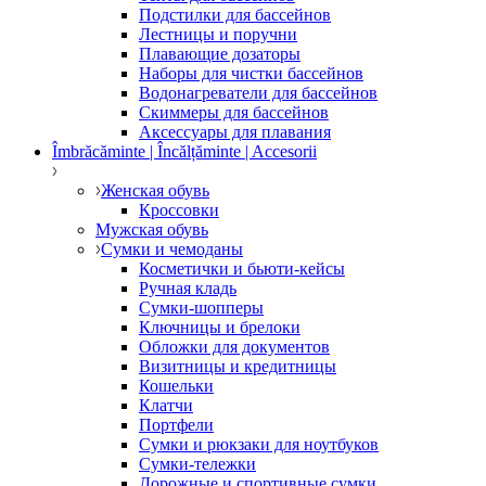
Подстилки для бассейнов
Лестницы и поручни
Плавающие дозаторы
Наборы для чистки бассейнов
Водонагреватели для бассейнов
Скиммеры для бассейнов
Аксессуары для плавания
Îmbrăcăminte | Încălțăminte | Accesorii
Женская обувь
Кроссовки
Мужская обувь
Сумки и чемоданы
Косметички и бьюти-кейсы
Ручная кладь
Сумки-шопперы
Ключницы и брелоки
Обложки для документов
Визитницы и кредитницы
Кошельки
Клатчи
Портфели
Сумки и рюкзаки для ноутбуков
Сумки-тележки
Дорожные и спортивные сумки