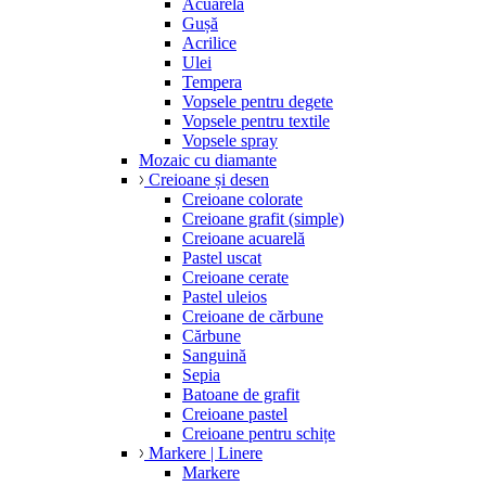
Acuarelă
Gușă
Acrilice
Ulei
Tempera
Vopsele pentru degete
Vopsele pentru textile
Vopsele spray
Mozaic cu diamante
Creioane și desen
Creioane colorate
Creioane grafit (simple)
Creioane acuarelă
Pastel uscat
Creioane cerate
Pastel uleios
Creioane de cărbune
Cărbune
Sanguină
Sepia
Batoane de grafit
Creioane pastel
Creioane pentru schițe
Markere | Linere
Markere