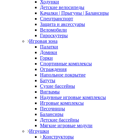
Ходунки
Детские велосипеды
Качалки | Прыгуны | Балансиры
Спецтранспорт
Защита и аксессуары
Веломобили
Гироскутеры
Игровая зона
Палатки
Домики
Горки
Спортивные комплексы
Ограждения
Напольное покрытие
Батуты
Сухие бассейны
Вигвамы
Надувные игровые комплексы
Игровые комплексы
Песочницы
Балансиры
Детские бассейны
Мягкие игровые модули
Игрушки
Конструкторы