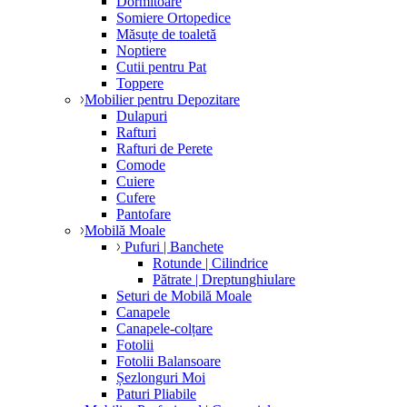
Dormitoare
Somiere Ortopedice
Măsuțe de toaletă
Noptiere
Cutii pentru Pat
Toppere
Mobilier pentru Depozitare
Dulapuri
Rafturi
Rafturi de Perete
Comode
Cuiere
Cufere
Pantofare
Mobilă Moale
Pufuri | Banchete
Rotunde | Cilindrice
Pătrate | Dreptunghiulare
Seturi de Mobilă Moale
Canapele
Canapele-colțare
Fotolii
Fotolii Balansoare
Șezlonguri Moi
Paturi Pliabile