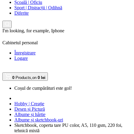
Școală | Oficiu
Sport | Distracții | Odihnă
Diferite
I'm looking, for example,
Iphone
Cabinetul personal
Înregistrare
Logare
0
Products,
on
0 lei
Coșul de cumpărături este gol!
Hobby | Creație
Desen și Pictură
Albume și hârtie
Albume și sketchbook-uri
Sketchbook, coperta tare PU color, A5, 110 gsm, 220 foi,
tehnică mixtă