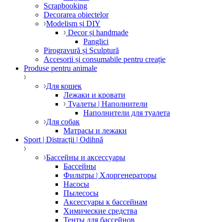
Scrapbooking
Decorarea obiectelor
Modelism și DIY
Decor și handmade
Panglici
Pirogravură și Sculptură
Accesorii și consumabile pentru creație
Produse pentru animale
Для кошек
Лежаки и кровати
Туалеты | Наполнители
Наполнители для туалета
Для собак
Матрасы и лежаки
Sport | Distracții | Odihnă
Бассейны и аксессуары
Бассейны
Фильтры | Хлоргенераторы
Насосы
Пылесосы
Аксессуары к бассейнам
Химические средства
Тенты для бассейнов