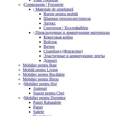
Componente | Feronerie
Materiale de umplutură
Burete pentru mobilă
Шарики пенополистирола
Латекс
Синтепон | Холлофайбер
Прокладочные и армирующие материалы
Кокосовая койра
Войлок
Ватин
Спанбонд (Флизелин)
Эластичные и армирующие ленты
Дорнит
Mobilier pentru Baie
Mobilă pentru Living
Mobilier pentru Bucătărie
Mobilier pentru Birou
Mobilier pentru Hol
Antreuri
Suport pentru Chei
Mobilier pentru Dormitor
Paturi Rabatabile
Paturi
Saltele