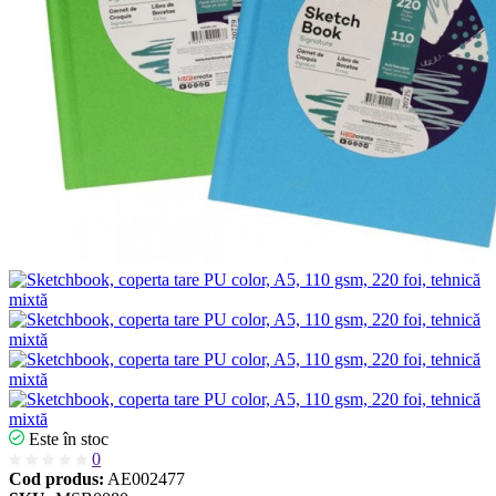
Este în stoc
0
Cod produs:
AE002477