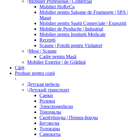
Mobilier Profesional | Comercial
Mobilier HoReCa
Mobilier pentru Saloane de Frumusețe | SPA |
Masaj
Mobilier pentru Spații Comerciale | Expoziții
Mobilier de Producție | Industrial
Mobilier pentru Instituții Medicale
Recepții
Scaune | Fotolii pentru Vizitatori
Mese | Scaune
Cadre pentru Masă
Mobilier Exterior | de Grădină
Cărți
Produse pentru copii
Детская мебель
Детский транспорт
Санки
Ролики
Электромобили
Трициклы
Скейтборды | Пенни-борды
Беговелы
Толокары
Самокаты