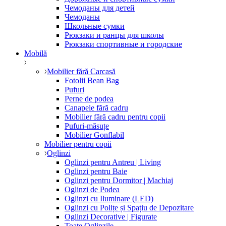
Чемоданы для детей
Чемоданы
Школьные сумки
Рюкзаки и ранцы для школы
Рюкзаки спортивные и городские
Mobilă
Mobilier fără Carcasă
Fotolii Bean Bag
Pufuri
Perne de podea
Canapele fără cadru
Mobilier fără cadru pentru copii
Pufuri-măsuțe
Mobilier Gonflabil
Mobilier pentru copii
Oglinzi
Oglinzi pentru Antreu | Living
Oglinzi pentru Baie
Oglinzi pentru Dormitor | Machiaj
Oglinzi de Podea
Oglinzi cu Iluminare (LED)
Oglinzi cu Polițe și Spațiu de Depozitare
Oglinzi Decorative | Figurate
Toate Oglinzile