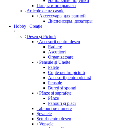
Напольные подушки
Пледы и покрывала
Articole de uz casnic
Аксессуары для ванной
Диспенсеры, дозаторы
Hobby | Creație
Desen și Pictură
Accesorii pentru desen
Radiere
Ascuțitori
Organizatoare
Pensule și Unelte
Palete
Cuțite pentru pictură
Accesorii pentru pictură
Pensule
Bureți și spongi
Pânze și suprafețe
Pânze
Panouri și plăci
Tablouri pe numere
Șevalete
Seturi pentru desen
Vopsele