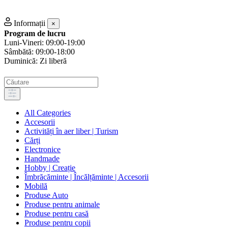
Informații
×
Program de lucru
Luni-Vineri: 09:00-19:00
Sâmbătă: 09:00-18:00
Duminică: Zi liberă
All Categories
Accesorii
Activități în aer liber | Turism
Cărți
Electronice
Handmade
Hobby | Creație
Îmbrăcăminte | Încălțăminte | Accesorii
Mobilă
Produse Auto
Produse pentru animale
Produse pentru casă
Produse pentru copii