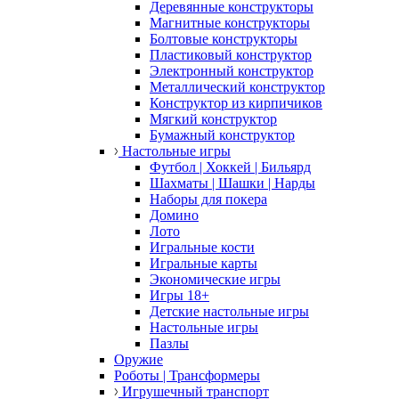
Деревянные конструкторы
Магнитные конструкторы
Болтовые конструкторы
Пластиковый конструктор
Электронный конструктор
Металлический конструктор
Конструктор из кирпичиков
Мягкий конструктор
Бумажный конструктор
Настольные игры
Футбол | Хоккей | Бильярд
Шахматы | Шашки | Нарды
Наборы для покера
Домино
Лото
Игральные кости
Игральные карты
Экономические игры
Игры 18+
Детские настольные игры
Настольные игры
Пазлы
Оружие
Роботы | Трансформеры
Игрушечный транспорт