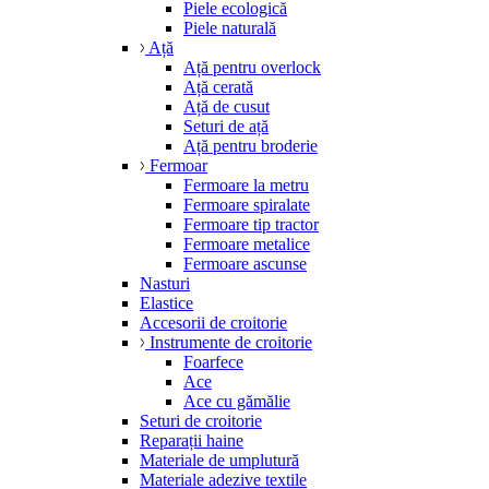
Piele ecologică
Piele naturală
Ață
Ață pentru overlock
Ață cerată
Ață de cusut
Seturi de ață
Ață pentru broderie
Fermoar
Fermoare la metru
Fermoare spiralate
Fermoare tip tractor
Fermoare metalice
Fermoare ascunse
Nasturi
Elastice
Accesorii de croitorie
Instrumente de croitorie
Foarfece
Ace
Ace cu gămălie
Seturi de croitorie
Reparații haine
Materiale de umplutură
Materiale adezive textile