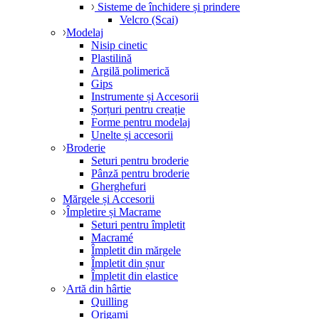
Sisteme de închidere și prindere
Velcro (Scai)
Modelaj
Nisip cinetic
Plastilină
Argilă polimerică
Gips
Instrumente și Accesorii
Șorțuri pentru creație
Forme pentru modelaj
Unelte și accesorii
Broderie
Seturi pentru broderie
Pânză pentru broderie
Gherghefuri
Mărgele și Accesorii
Împletire și Macrame
Seturi pentru împletit
Macramé
Împletit din mărgele
Împletit din șnur
Împletit din elastice
Artă din hârtie
Quilling
Origami