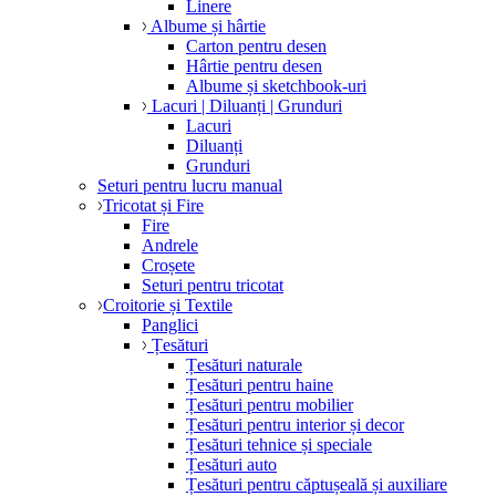
Linere
Albume și hârtie
Carton pentru desen
Hârtie pentru desen
Albume și sketchbook-uri
Lacuri | Diluanți | Grunduri
Lacuri
Diluanți
Grunduri
Seturi pentru lucru manual
Tricotat și Fire
Fire
Andrele
Croșete
Seturi pentru tricotat
Croitorie și Textile
Panglici
Țesături
Țesături naturale
Țesături pentru haine
Țesături pentru mobilier
Țesături pentru interior și decor
Țesături tehnice și speciale
Țesături auto
Țesături pentru căptușeală și auxiliare