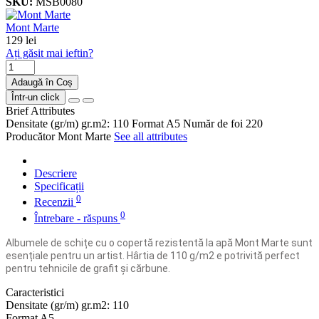
SKU:
MSB0080
Mont Marte
129 lei
Ați găsit mai ieftin?
Adaugă în Coș
Într-un click
Brief Attributes
Densitate (gr/m)
gr.m2: 110
Format
A5
Număr de foi
220
Producător
Mont Marte
See all attributes
Descriere
Specificații
0
Recenzii
0
Întrebare - răspuns
Albumele de schițe cu o copertă rezistentă la apă Mont Marte sunt
esențiale pentru un artist. Hârtia de 110 g/m2 e potrivită perfect
pentru tehnicile de grafit și cărbune.
Caracteristici
Densitate (gr/m)
gr.m2: 110
Format
A5