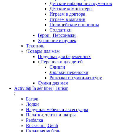
Детские наборы инструментов
Детские компьютеры
Играем в доктора
Играем в магазин
Полицейские и шпионы
Солдатики
Герои | Персонажи
Хранение игрушек
Текстиль
Товары для мам
Подушки для беременных
Переноски для детей
Слинги
Люльки-переноски
Рюкзаки и сумки-кенгуру
Сумки для мам
Activități în aer liber | Turism
Багаж
Лодки
Надувная мебель и аксессуары
Палатки, тенты и шатры
Рыбалка
Rucsacuri | Genți
Складная мебель