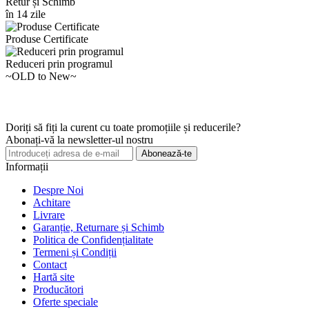
Retur și Schimb
în 14 zile
Produse Certificate
Reduceri prin programul
~OLD to New~
Doriți să fiți la curent cu toate promoțiile și reducerile?
Abonați-vă la newsletter-ul nostru
Abonează-te
Informații
Despre Noi
Achitare
Livrare
Garanție, Returnare și Schimb
Politica de Confidențialitate
Termeni și Condiții
Contact
Hartă site
Producători
Oferte speciale