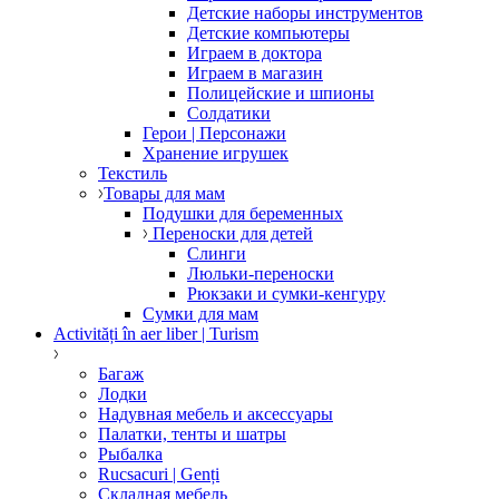
Детские наборы инструментов
Детские компьютеры
Играем в доктора
Играем в магазин
Полицейские и шпионы
Солдатики
Герои | Персонажи
Хранение игрушек
Текстиль
Товары для мам
Подушки для беременных
Переноски для детей
Слинги
Люльки-переноски
Рюкзаки и сумки-кенгуру
Сумки для мам
Activități în aer liber | Turism
Багаж
Лодки
Надувная мебель и аксессуары
Палатки, тенты и шатры
Рыбалка
Rucsacuri | Genți
Складная мебель