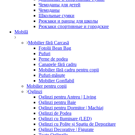
Чемоданы для детей
Чемоданы
Школьные сумки
Рюкзаки и ранцы для школы
Рюкзаки спортивные и городские
Mobilă
Mobilier fără Carcasă
Fotolii Bean Bag
Pufuri
Perne de podea
Canapele fără cadru
Mobilier fără cadru pentru copii
Pufuri-măsuțe
Mobilier Gonflabil
Mobilier pentru copii
Oglinzi
Oglinzi pentru Antreu | Living
Oglinzi pentru Baie
Oglinzi pentru Dormitor | Machiaj
Oglinzi de Podea
Oglinzi cu Iluminare (LED)
Oglinzi cu Polițe și Spațiu de Depozitare
Oglinzi Decorative | Figurate
Toate Oglinzile