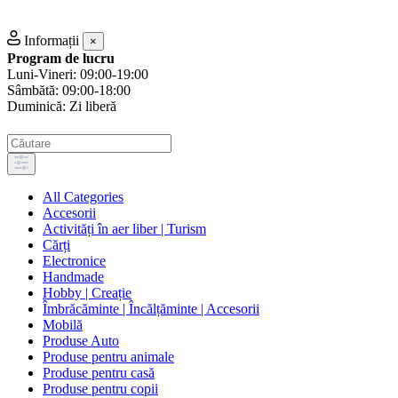
Informații
×
Program de lucru
Luni-Vineri: 09:00-19:00
Sâmbătă: 09:00-18:00
Duminică: Zi liberă
All Categories
Accesorii
Activități în aer liber | Turism
Cărți
Electronice
Handmade
Hobby | Creație
Îmbrăcăminte | Încălțăminte | Accesorii
Mobilă
Produse Auto
Produse pentru animale
Produse pentru casă
Produse pentru copii