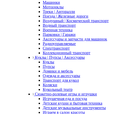
Машинки
Мотоциклы
Треки | Авторалли
Поезда | Железные дороги
Воздушный | Космический транспорт
Водный транспорт
Военная техника
Парковки | Гаражи
Аксессуары и запчасти для машинок
Радиоуправляемые
Спецтранспорт
Коллекционный транспорт
Куклы | Пупсы | Аксессуары
Куклы
Пупсы
Домики и мебель
Одежда и аксессуары
Транспорт для кукол
Коляски
Кукольный театр
Сюжетно-ролевые игры и игрушки
Игрушечная еда и посуда
Детские кухни и бытовая техника
Детские музыкальные инструменты
Играем в салон красоты