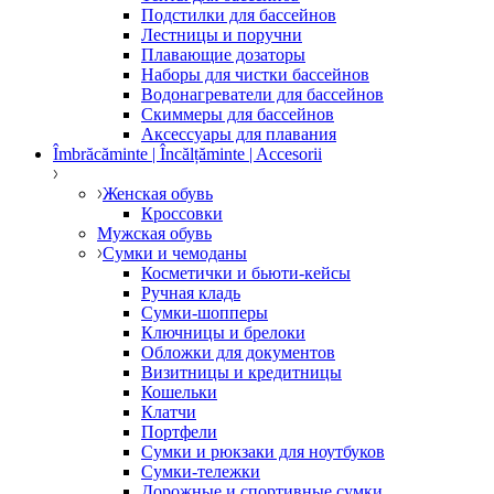
Подстилки для бассейнов
Лестницы и поручни
Плавающие дозаторы
Наборы для чистки бассейнов
Водонагреватели для бассейнов
Скиммеры для бассейнов
Аксессуары для плавания
Îmbrăcăminte | Încălțăminte | Accesorii
Женская обувь
Кроссовки
Мужская обувь
Сумки и чемоданы
Косметички и бьюти-кейсы
Ручная кладь
Сумки-шопперы
Ключницы и брелоки
Обложки для документов
Визитницы и кредитницы
Кошельки
Клатчи
Портфели
Сумки и рюкзаки для ноутбуков
Сумки-тележки
Дорожные и спортивные сумки