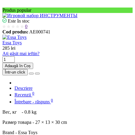
Produs popular
Este în stoc
0
Cod produs:
AE000741
Essa Toys
285 lei
Ați găsit mai ieftin?
Adaugă în Coș
Într-un click
Descriere
0
Recenzii
0
Întrebare - răspuns
Вес, кг
- 0.8 kg
Размер товара - 27 × 13 × 30 cm
Brand - Essa Toys