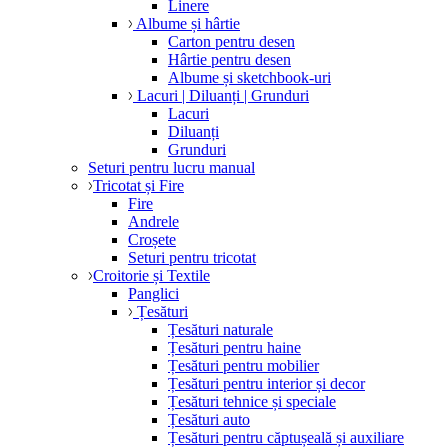
Linere
Albume și hârtie
Carton pentru desen
Hârtie pentru desen
Albume și sketchbook-uri
Lacuri | Diluanți | Grunduri
Lacuri
Diluanți
Grunduri
Seturi pentru lucru manual
Tricotat și Fire
Fire
Andrele
Croșete
Seturi pentru tricotat
Croitorie și Textile
Panglici
Țesături
Țesături naturale
Țesături pentru haine
Țesături pentru mobilier
Țesături pentru interior și decor
Țesături tehnice și speciale
Țesături auto
Țesături pentru căptușeală și auxiliare