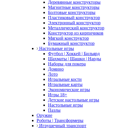
Деревянные конструкторы
Магнитные конструкторы
Болтовые конструкторы
Пластиковый конструктор
Электронный конструктор
Металлический конструктор
Конструктор из кирпичиков
Мягкий конструктор
Бумажный конструктор
Настольные игры
Футбол | Хоккей | Бильярд
Шахматы | Шашки | Нарды
Наборы для покера
Домино
Лото
Игральные кости
Игральные карты
Экономические игры
Игры 18+
Детские настольные игры
Настольные игры
Пазлы
Оружие
Роботы | Трансформеры
Игрушечный транспорт