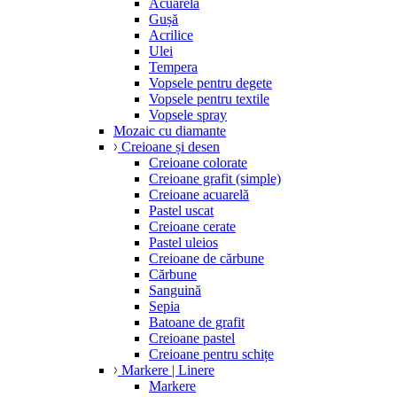
Acuarelă
Gușă
Acrilice
Ulei
Tempera
Vopsele pentru degete
Vopsele pentru textile
Vopsele spray
Mozaic cu diamante
Creioane și desen
Creioane colorate
Creioane grafit (simple)
Creioane acuarelă
Pastel uscat
Creioane cerate
Pastel uleios
Creioane de cărbune
Cărbune
Sanguină
Sepia
Batoane de grafit
Creioane pastel
Creioane pentru schițe
Markere | Linere
Markere