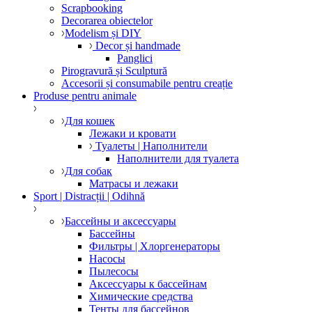
Scrapbooking
Decorarea obiectelor
Modelism și DIY
Decor și handmade
Panglici
Pirogravură și Sculptură
Accesorii și consumabile pentru creație
Produse pentru animale
Для кошек
Лежаки и кровати
Туалеты | Наполнители
Наполнители для туалета
Для собак
Матрасы и лежаки
Sport | Distracții | Odihnă
Бассейны и аксессуары
Бассейны
Фильтры | Хлоргенераторы
Насосы
Пылесосы
Аксессуары к бассейнам
Химические средства
Тенты для бассейнов