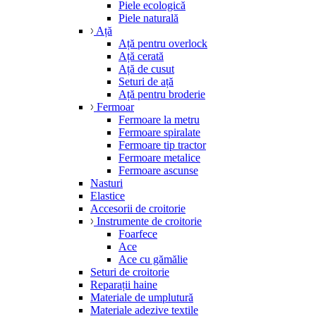
Piele ecologică
Piele naturală
Ață
Ață pentru overlock
Ață cerată
Ață de cusut
Seturi de ață
Ață pentru broderie
Fermoar
Fermoare la metru
Fermoare spiralate
Fermoare tip tractor
Fermoare metalice
Fermoare ascunse
Nasturi
Elastice
Accesorii de croitorie
Instrumente de croitorie
Foarfece
Ace
Ace cu gămălie
Seturi de croitorie
Reparații haine
Materiale de umplutură
Materiale adezive textile