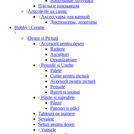
Напольные подушки
Пледы и покрывала
Articole de uz casnic
Аксессуары для ванной
Диспенсеры, дозаторы
Hobby | Creație
Desen și Pictură
Accesorii pentru desen
Radiere
Ascuțitori
Organizatoare
Pensule și Unelte
Palete
Cuțite pentru pictură
Accesorii pentru pictură
Pensule
Bureți și spongi
Pânze și suprafețe
Pânze
Panouri și plăci
Tablouri pe numere
Șevalete
Seturi pentru desen
Vopsele