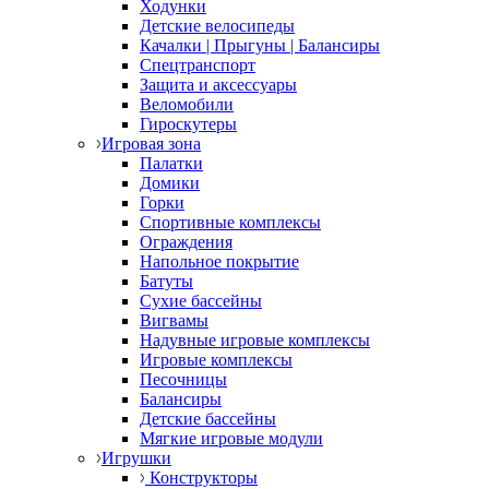
Ходунки
Детские велосипеды
Качалки | Прыгуны | Балансиры
Спецтранспорт
Защита и аксессуары
Веломобили
Гироскутеры
Игровая зона
Палатки
Домики
Горки
Спортивные комплексы
Ограждения
Напольное покрытие
Батуты
Сухие бассейны
Вигвамы
Надувные игровые комплексы
Игровые комплексы
Песочницы
Балансиры
Детские бассейны
Мягкие игровые модули
Игрушки
Конструкторы