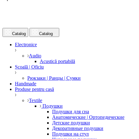
Catalog
Catalog
Electronice
Audio
Acustică portabilă
Școală | Oficiu
Рюкзаки | Ранцы | Сумки
Handmade
Produse pentru casă
Textile
Подушки
Подушки для сна
Анатомические | Ортопедические
Детские подушки
Декоративные подушки
Подушки на стул