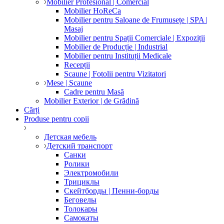
Mobilier Profesional | Comercial
Mobilier HoReCa
Mobilier pentru Saloane de Frumusețe | SPA |
Masaj
Mobilier pentru Spații Comerciale | Expoziții
Mobilier de Producție | Industrial
Mobilier pentru Instituții Medicale
Recepții
Scaune | Fotolii pentru Vizitatori
Mese | Scaune
Cadre pentru Masă
Mobilier Exterior | de Grădină
Cărți
Produse pentru copii
Детская мебель
Детский транспорт
Санки
Ролики
Электромобили
Трициклы
Скейтборды | Пенни-борды
Беговелы
Толокары
Самокаты