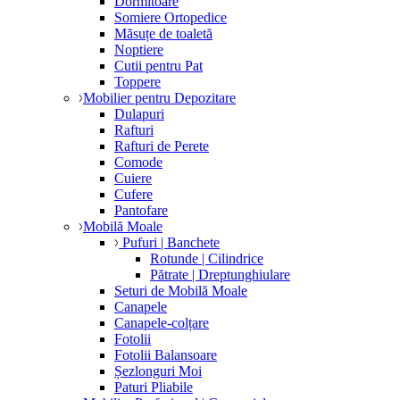
Dormitoare
Somiere Ortopedice
Măsuțe de toaletă
Noptiere
Cutii pentru Pat
Toppere
Mobilier pentru Depozitare
Dulapuri
Rafturi
Rafturi de Perete
Comode
Cuiere
Cufere
Pantofare
Mobilă Moale
Pufuri | Banchete
Rotunde | Cilindrice
Pătrate | Dreptunghiulare
Seturi de Mobilă Moale
Canapele
Canapele-colțare
Fotolii
Fotolii Balansoare
Șezlonguri Moi
Paturi Pliabile