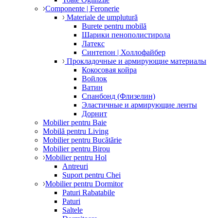
Componente | Feronerie
Materiale de umplutură
Burete pentru mobilă
Шарики пенополистирола
Латекс
Синтепон | Холлофайбер
Прокладочные и армирующие материалы
Кокосовая койра
Войлок
Ватин
Спанбонд (Флизелин)
Эластичные и армирующие ленты
Дорнит
Mobilier pentru Baie
Mobilă pentru Living
Mobilier pentru Bucătărie
Mobilier pentru Birou
Mobilier pentru Hol
Antreuri
Suport pentru Chei
Mobilier pentru Dormitor
Paturi Rabatabile
Paturi
Saltele