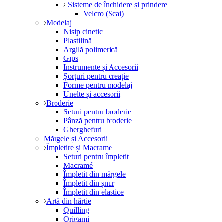
Sisteme de închidere și prindere
Velcro (Scai)
Modelaj
Nisip cinetic
Plastilină
Argilă polimerică
Gips
Instrumente și Accesorii
Șorțuri pentru creație
Forme pentru modelaj
Unelte și accesorii
Broderie
Seturi pentru broderie
Pânză pentru broderie
Gherghefuri
Mărgele și Accesorii
Împletire și Macrame
Seturi pentru împletit
Macramé
Împletit din mărgele
Împletit din șnur
Împletit din elastice
Artă din hârtie
Quilling
Origami