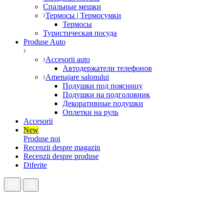
Спальные мешки
Термосы | Термосумки
Термосы
Туристическая посуда
Produse Auto
Accesorii auto
Автодержатели телефонов
Amenajare salonului
Подушки под поясницу
Подушки на подголовник
Декоративные подушки
Оплетки на руль
Accesorii
New
Produse noi
Recenzii despre magazin
Recenzii despre produse
Diferite