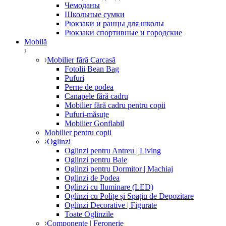
Чемоданы
Школьные сумки
Рюкзаки и ранцы для школы
Рюкзаки спортивные и городские
Mobilă
Mobilier fără Carcasă
Fotolii Bean Bag
Pufuri
Perne de podea
Canapele fără cadru
Mobilier fără cadru pentru copii
Pufuri-măsuțe
Mobilier Gonflabil
Mobilier pentru copii
Oglinzi
Oglinzi pentru Antreu | Living
Oglinzi pentru Baie
Oglinzi pentru Dormitor | Machiaj
Oglinzi de Podea
Oglinzi cu Iluminare (LED)
Oglinzi cu Polițe și Spațiu de Depozitare
Oglinzi Decorative | Figurate
Toate Oglinzile
Componente | Feronerie