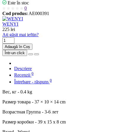
Este în stoc
0
Cod produs:
AE000391
WENYI
225 lei
Ați găsit mai ieftin?
Adaugă în Coș
Într-un click
Descriere
0
Recenzii
0
Întrebare - răspuns
Вес, кг - 0.4 kg
Размер товара - 37 × 10 × 14 cm
Возрастная Группа - 3-6 лет
Размер коробки - 39 x 15 x 8 cm
Brand - Wenyi