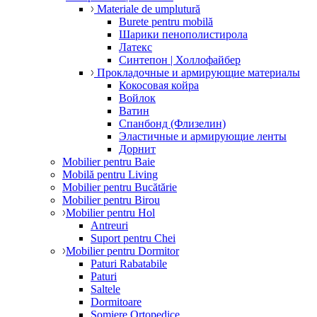
Materiale de umplutură
Burete pentru mobilă
Шарики пенополистирола
Латекс
Синтепон | Холлофайбер
Прокладочные и армирующие материалы
Кокосовая койра
Войлок
Ватин
Спанбонд (Флизелин)
Эластичные и армирующие ленты
Дорнит
Mobilier pentru Baie
Mobilă pentru Living
Mobilier pentru Bucătărie
Mobilier pentru Birou
Mobilier pentru Hol
Antreuri
Suport pentru Chei
Mobilier pentru Dormitor
Paturi Rabatabile
Paturi
Saltele
Dormitoare
Somiere Ortopedice