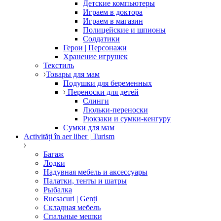
Детские компьютеры
Играем в доктора
Играем в магазин
Полицейские и шпионы
Солдатики
Герои | Персонажи
Хранение игрушек
Текстиль
Товары для мам
Подушки для беременных
Переноски для детей
Слинги
Люльки-переноски
Рюкзаки и сумки-кенгуру
Сумки для мам
Activități în aer liber | Turism
Багаж
Лодки
Надувная мебель и аксессуары
Палатки, тенты и шатры
Рыбалка
Rucsacuri | Genți
Складная мебель
Спальные мешки