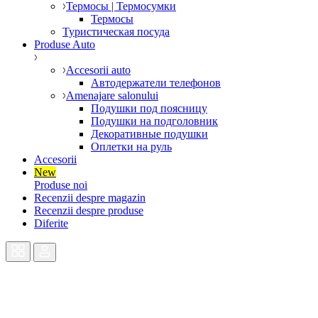
Термосы | Термосумки
Термосы
Туристическая посуда
Produse Auto
Accesorii auto
Автодержатели телефонов
Amenajare salonului
Подушки под поясницу
Подушки на подголовник
Декоративные подушки
Оплетки на руль
Accesorii
New
Produse noi
Recenzii despre magazin
Recenzii despre produse
Diferite