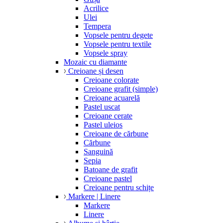
Acrilice
Ulei
Tempera
Vopsele pentru degete
Vopsele pentru textile
Vopsele spray
Mozaic cu diamante
Creioane și desen
Creioane colorate
Creioane grafit (simple)
Creioane acuarelă
Pastel uscat
Creioane cerate
Pastel uleios
Creioane de cărbune
Cărbune
Sanguină
Sepia
Batoane de grafit
Creioane pastel
Creioane pentru schițe
Markere | Linere
Markere
Linere