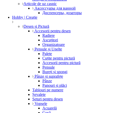
Articole de uz casnic
Аксессуары для ванной
Диспенсеры, дозаторы
Hobby | Creație
Desen și Pictură
Accesorii pentru desen
Radiere
Ascuțitori
Organizatoare
Pensule și Unelte
Palete
Cuțite pentru pictură
Accesorii pentru pictură
Pensule
Bureți și spongi
Pânze și suprafețe
Pânze
Panouri și plăci
Tablouri pe numere
Șevalete
Seturi pentru desen
Vopsele
Acuarelă
Gușă