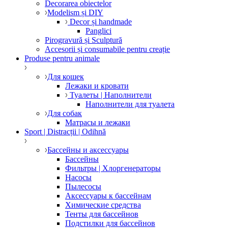
Decorarea obiectelor
Modelism și DIY
Decor și handmade
Panglici
Pirogravură și Sculptură
Accesorii și consumabile pentru creație
Produse pentru animale
Для кошек
Лежаки и кровати
Туалеты | Наполнители
Наполнители для туалета
Для собак
Матрасы и лежаки
Sport | Distracții | Odihnă
Бассейны и аксессуары
Бассейны
Фильтры | Хлоргенераторы
Насосы
Пылесосы
Аксессуары к бассейнам
Химические средства
Тенты для бассейнов
Подстилки для бассейнов