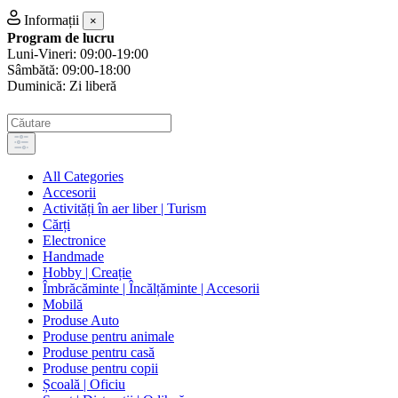
Informații
×
Program de lucru
Luni-Vineri: 09:00-19:00
Sâmbătă: 09:00-18:00
Duminică: Zi liberă
All Categories
Accesorii
Activități în aer liber | Turism
Cărți
Electronice
Handmade
Hobby | Creație
Îmbrăcăminte | Încălțăminte | Accesorii
Mobilă
Produse Auto
Produse pentru animale
Produse pentru casă
Produse pentru copii
Școală | Oficiu