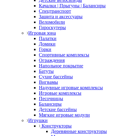
Детские велосипеды
Качалки | Прыгуны | Балансиры
Спецтранспорт
Защита и аксессуары
Веломобили
Гироскутеры
Игровая зона
Палатки
Домики
Горки
Спортивные комплексы
Ограждения
Напольное покрытие
Батуты
Сухие бассейны
Вигвамы
Надувные игровые комплексы
Игровые комплексы
Песочницы
Балансиры
Детские бассейны
Мягкие игровые модули
Игрушки
Конструкторы
Деревянные конструкторы