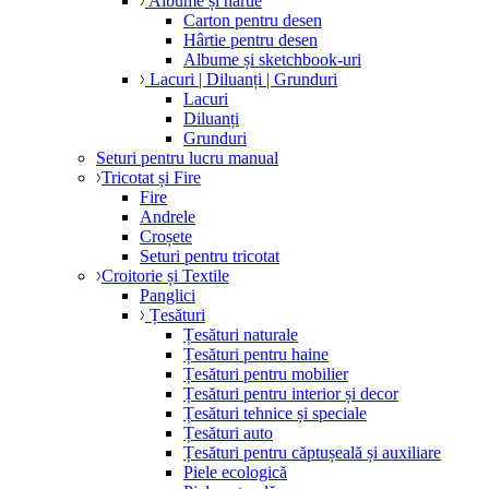
Albume și hârtie
Carton pentru desen
Hârtie pentru desen
Albume și sketchbook-uri
Lacuri | Diluanți | Grunduri
Lacuri
Diluanți
Grunduri
Seturi pentru lucru manual
Tricotat și Fire
Fire
Andrele
Croșete
Seturi pentru tricotat
Croitorie și Textile
Panglici
Țesături
Țesături naturale
Țesături pentru haine
Țesături pentru mobilier
Țesături pentru interior și decor
Țesături tehnice și speciale
Țesături auto
Țesături pentru căptușeală și auxiliare
Piele ecologică