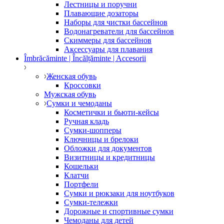
Лестницы и поручни
Плавающие дозаторы
Наборы для чистки бассейнов
Водонагреватели для бассейнов
Скиммеры для бассейнов
Аксессуары для плавания
Îmbrăcăminte | Încălțăminte | Accesorii
Женская обувь
Кроссовки
Мужская обувь
Сумки и чемоданы
Косметички и бьюти-кейсы
Ручная кладь
Сумки-шопперы
Ключницы и брелоки
Обложки для документов
Визитницы и кредитницы
Кошельки
Клатчи
Портфели
Сумки и рюкзаки для ноутбуков
Сумки-тележки
Дорожные и спортивные сумки
Чемоданы для детей