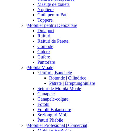
Măsuțe de toaletă
Noptiere
Cutii pentru Pat
Toppere
Mobilier pentru Depozitare
Dulapuri
Rafturi
Rafturi de Perete
Comode
Cuiere
Cufere
Pantofare
Mobilă Moale
Pufuri | Banchete
Rotunde | Cilindrice
Pătrate | Dreptunghiulare
Seturi de Mobilă Moale
Canapele
Canapele-colțare
Fotolii
Fotolii Balansoare
Șezlonguri Moi
Paturi Pliabile
Mobilier Profesional | Comercial
Mobilier HoReCa