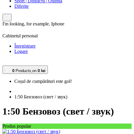
Sport | Distracții | Odihnă
Diferite
I'm looking, for example,
Iphone
Cabinetul personal
Înregistrare
Logare
0
Products,
on
0 lei
Coșul de cumpărături este gol!
1:50 Бензовоз (свет / звук)
1:50 Бензовоз (свет / звук)
Produs popular