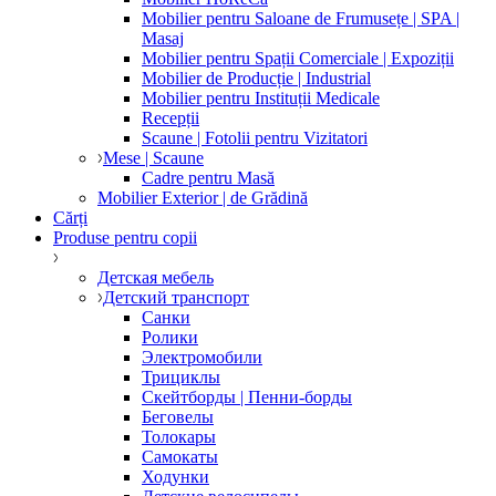
Mobilier pentru Saloane de Frumusețe | SPA |
Masaj
Mobilier pentru Spații Comerciale | Expoziții
Mobilier de Producție | Industrial
Mobilier pentru Instituții Medicale
Recepții
Scaune | Fotolii pentru Vizitatori
Mese | Scaune
Cadre pentru Masă
Mobilier Exterior | de Grădină
Cărți
Produse pentru copii
Детская мебель
Детский транспорт
Санки
Ролики
Электромобили
Трициклы
Скейтборды | Пенни-борды
Беговелы
Толокары
Самокаты
Ходунки