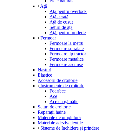
Piele naturală
Ață
Ață pentru overlock
Ață cerată
Ață de cusut
Seturi de ață
Ață pentru broderie
Fermoar
Fermoare la metru
Fermoare spiralate
Fermoare tip tractor
Fermoare metalice
Fermoare ascunse
Nasturi
Elastice
Accesorii de croitorie
Instrumente de croitorie
Foarfece
Ace
Ace cu gămălie
Seturi de croitorie
Reparații haine
Materiale de umplutură
Materiale adezive textile
Sisteme de închidere și prindere