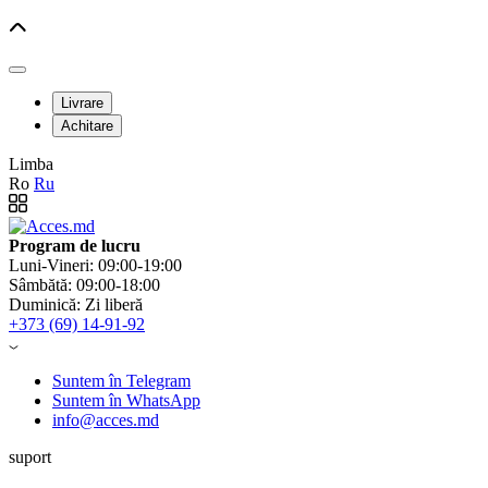
Livrare
Achitare
Limba
Ro
Ru
Program de lucru
Luni-Vineri: 09:00-19:00
Sâmbătă: 09:00-18:00
Duminică: Zi liberă
+373 (69) 14-91-92
Suntem în Telegram
Suntem în WhatsApp
info@acces.md
suport