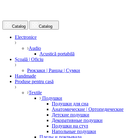
Catalog
Catalog
Electronice
Audio
Acustică portabilă
Școală | Oficiu
Рюкзаки | Ранцы | Сумки
Handmade
Produse pentru casă
Textile
Подушки
Подушки для сна
Анатомические | Ортопедические
Детские подушки
Декоративные подушки
Подушки на стул
Напольные подушки
Пледы и покрывала