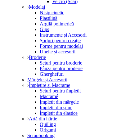
Velcro (Scai)
Modelaj
Nisip cinetic
Plastilină
Argilă polimerică
Gips
Instrumente și Accesorii
Șorțuri pentru creație
Forme pentru modelaj
Unelte și accesorii
Broderie
Seturi pentru broderie
Pânză pentru broderie
Gherghefuri
Mărgele și Accesorii
Împletire și Macrame
Seturi pentru împletit
Macramé
Împletit din mărgele
Împletit din șnur
Împletit din elastice
Artă din hârtie
Quilling
Origami
Scrapbooking