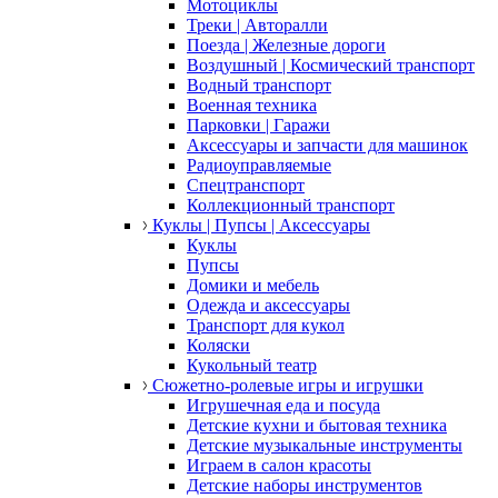
Мотоциклы
Треки | Авторалли
Поезда | Железные дороги
Воздушный | Космический транспорт
Водный транспорт
Военная техника
Парковки | Гаражи
Аксессуары и запчасти для машинок
Радиоуправляемые
Спецтранспорт
Коллекционный транспорт
Куклы | Пупсы | Аксессуары
Куклы
Пупсы
Домики и мебель
Одежда и аксессуары
Транспорт для кукол
Коляски
Кукольный театр
Сюжетно-ролевые игры и игрушки
Игрушечная еда и посуда
Детские кухни и бытовая техника
Детские музыкальные инструменты
Играем в салон красоты
Детские наборы инструментов