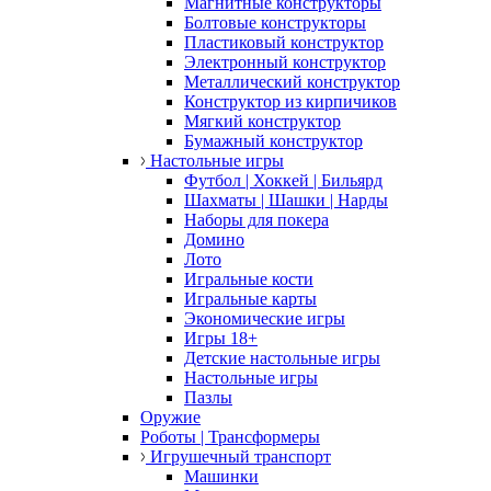
Магнитные конструкторы
Болтовые конструкторы
Пластиковый конструктор
Электронный конструктор
Металлический конструктор
Конструктор из кирпичиков
Мягкий конструктор
Бумажный конструктор
Настольные игры
Футбол | Хоккей | Бильярд
Шахматы | Шашки | Нарды
Наборы для покера
Домино
Лото
Игральные кости
Игральные карты
Экономические игры
Игры 18+
Детские настольные игры
Настольные игры
Пазлы
Оружие
Роботы | Трансформеры
Игрушечный транспорт
Машинки