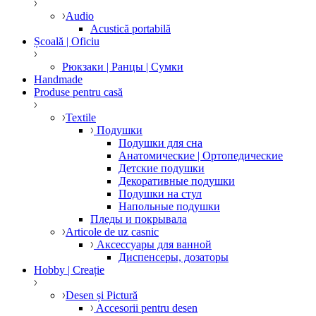
Audio
Acustică portabilă
Școală | Oficiu
Рюкзаки | Ранцы | Сумки
Handmade
Produse pentru casă
Textile
Подушки
Подушки для сна
Анатомические | Ортопедические
Детские подушки
Декоративные подушки
Подушки на стул
Напольные подушки
Пледы и покрывала
Articole de uz casnic
Аксессуары для ванной
Диспенсеры, дозаторы
Hobby | Creație
Desen și Pictură
Accesorii pentru desen