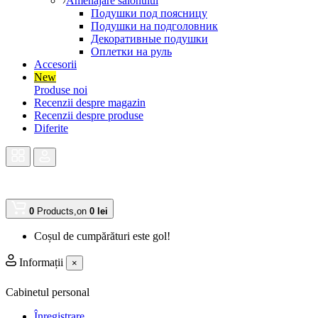
Amenajare salonului
Подушки под поясницу
Подушки на подголовник
Декоративные подушки
Оплетки на руль
Accesorii
New
Produse noi
Recenzii despre magazin
Recenzii despre produse
Diferite
0
Products,
on
0 lei
Coșul de cumpărături este gol!
Informații
×
Cabinetul personal
Înregistrare