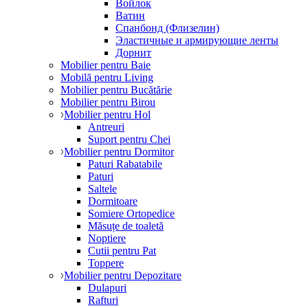
Войлок
Ватин
Спанбонд (Флизелин)
Эластичные и армирующие ленты
Дорнит
Mobilier pentru Baie
Mobilă pentru Living
Mobilier pentru Bucătărie
Mobilier pentru Birou
Mobilier pentru Hol
Antreuri
Suport pentru Chei
Mobilier pentru Dormitor
Paturi Rabatabile
Paturi
Saltele
Dormitoare
Somiere Ortopedice
Măsuțe de toaletă
Noptiere
Cutii pentru Pat
Toppere
Mobilier pentru Depozitare
Dulapuri
Rafturi