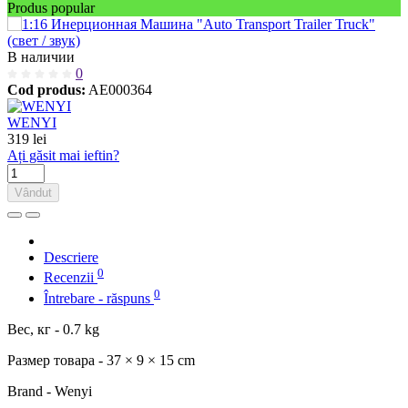
Produs popular
В наличии
0
Cod produs:
AE000364
WENYI
319 lei
Ați găsit mai ieftin?
Vândut
Descriere
0
Recenzii
0
Întrebare - răspuns
Вес, кг - 0.7 kg
Размер товара - 37 × 9 × 15 cm
Brand - Wenyi