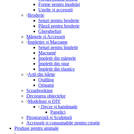
Forme pentru modelaj
Unelte și accesorii
Broderie
Seturi pentru broderie
Pânză pentru broderie
Gherghefuri
Mărgele și Accesorii
Împletire și Macrame
Seturi pentru împletit
Macramé
Împletit din mărgele
Împletit din șnur
Împletit din elastice
Artă din hârtie
Quilling
Origami
Scrapbooking
Decorarea obiectelor
Modelism și DIY
Decor și handmade
Panglici
Pirogravură și Sculptură
Accesorii și consumabile pentru creație
Produse pentru animale