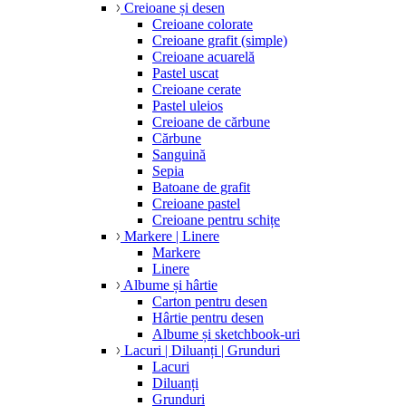
Creioane și desen
Creioane colorate
Creioane grafit (simple)
Creioane acuarelă
Pastel uscat
Creioane cerate
Pastel uleios
Creioane de cărbune
Cărbune
Sanguină
Sepia
Batoane de grafit
Creioane pastel
Creioane pentru schițe
Markere | Linere
Markere
Linere
Albume și hârtie
Carton pentru desen
Hârtie pentru desen
Albume și sketchbook-uri
Lacuri | Diluanți | Grunduri
Lacuri
Diluanți
Grunduri