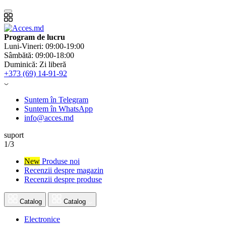
Program de lucru
Luni-Vineri: 09:00-19:00
Sâmbătă: 09:00-18:00
Duminică: Zi liberă
+373 (69) 14-91-92
Suntem în Telegram
Suntem în WhatsApp
info@acces.md
suport
1/3
New
Produse noi
Recenzii despre magazin
Recenzii despre produse
Catalog
Catalog
Electronice