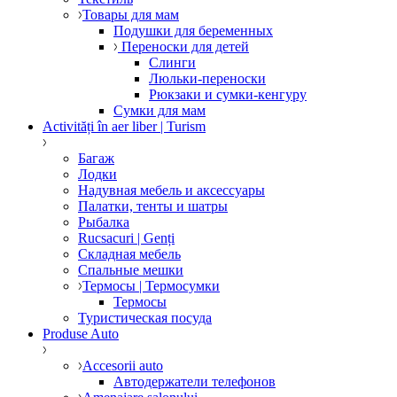
Товары для мам
Подушки для беременных
Переноски для детей
Слинги
Люльки-переноски
Рюкзаки и сумки-кенгуру
Сумки для мам
Activități în aer liber | Turism
Багаж
Лодки
Надувная мебель и аксессуары
Палатки, тенты и шатры
Рыбалка
Rucsacuri | Genți
Складная мебель
Спальные мешки
Термосы | Термосумки
Термосы
Туристическая посуда
Produse Auto
Accesorii auto
Автодержатели телефонов