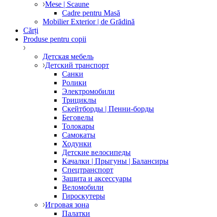
Mese | Scaune
Cadre pentru Masă
Mobilier Exterior | de Grădină
Cărți
Produse pentru copii
Детская мебель
Детский транспорт
Санки
Ролики
Электромобили
Трициклы
Скейтборды | Пенни-борды
Беговелы
Толокары
Самокаты
Ходунки
Детские велосипеды
Качалки | Прыгуны | Балансиры
Спецтранспорт
Защита и аксессуары
Веломобили
Гироскутеры
Игровая зона
Палатки