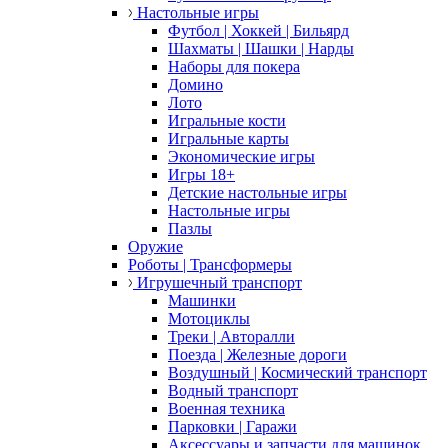
Настольные игры
Футбол | Хоккей | Бильярд
Шахматы | Шашки | Нарды
Наборы для покера
Домино
Лото
Игральные кости
Игральные карты
Экономические игры
Игры 18+
Детские настольные игры
Настольные игры
Пазлы
Оружие
Роботы | Трансформеры
Игрушечный транспорт
Машинки
Мотоциклы
Треки | Авторалли
Поезда | Железные дороги
Воздушный | Космический транспорт
Водный транспорт
Военная техника
Парковки | Гаражи
Аксессуары и запчасти для машинок