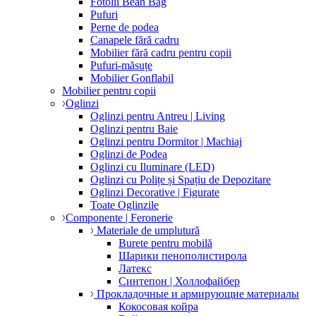
Fotolii Bean Bag
Pufuri
Perne de podea
Canapele fără cadru
Mobilier fără cadru pentru copii
Pufuri-măsuțe
Mobilier Gonflabil
Mobilier pentru copii
Oglinzi
Oglinzi pentru Antreu | Living
Oglinzi pentru Baie
Oglinzi pentru Dormitor | Machiaj
Oglinzi de Podea
Oglinzi cu Iluminare (LED)
Oglinzi cu Polițe și Spațiu de Depozitare
Oglinzi Decorative | Figurate
Toate Oglinzile
Componente | Feronerie
Materiale de umplutură
Burete pentru mobilă
Шарики пенополистирола
Латекс
Синтепон | Холлофайбер
Прокладочные и армирующие материалы
Кокосовая койра