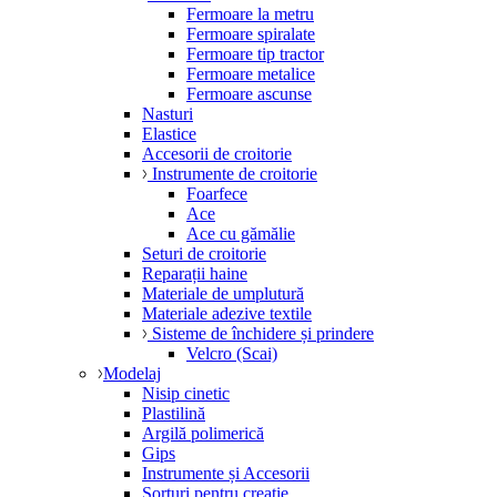
Fermoare la metru
Fermoare spiralate
Fermoare tip tractor
Fermoare metalice
Fermoare ascunse
Nasturi
Elastice
Accesorii de croitorie
Instrumente de croitorie
Foarfece
Ace
Ace cu gămălie
Seturi de croitorie
Reparații haine
Materiale de umplutură
Materiale adezive textile
Sisteme de închidere și prindere
Velcro (Scai)
Modelaj
Nisip cinetic
Plastilină
Argilă polimerică
Gips
Instrumente și Accesorii
Șorțuri pentru creație