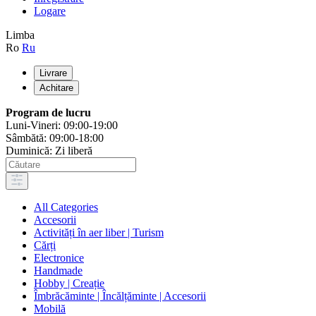
Logare
Limba
Ro
Ru
Livrare
Achitare
Program de lucru
Luni-Vineri: 09:00-19:00
Sâmbătă: 09:00-18:00
Duminică: Zi liberă
All Categories
Accesorii
Activități în aer liber | Turism
Cărți
Electronice
Handmade
Hobby | Creație
Îmbrăcăminte | Încălțăminte | Accesorii
Mobilă