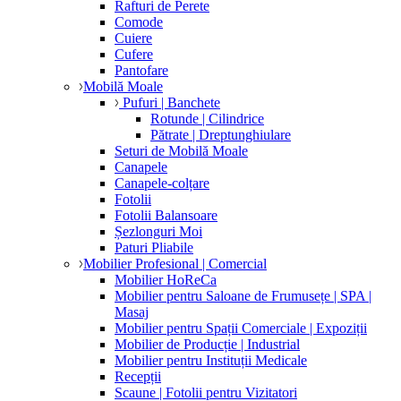
Rafturi de Perete
Comode
Cuiere
Cufere
Pantofare
Mobilă Moale
Pufuri | Banchete
Rotunde | Cilindrice
Pătrate | Dreptunghiulare
Seturi de Mobilă Moale
Canapele
Canapele-colțare
Fotolii
Fotolii Balansoare
Șezlonguri Moi
Paturi Pliabile
Mobilier Profesional | Comercial
Mobilier HoReCa
Mobilier pentru Saloane de Frumusețe | SPA |
Masaj
Mobilier pentru Spații Comerciale | Expoziții
Mobilier de Producție | Industrial
Mobilier pentru Instituții Medicale
Recepții
Scaune | Fotolii pentru Vizitatori