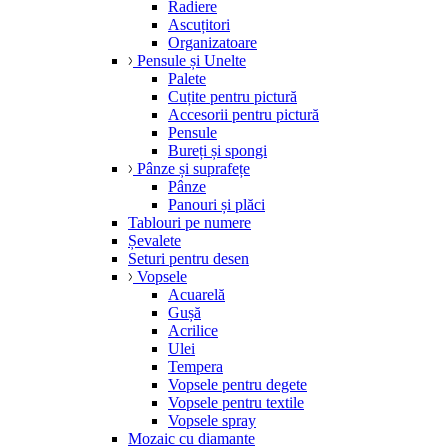
Radiere
Ascuțitori
Organizatoare
Pensule și Unelte
Palete
Cuțite pentru pictură
Accesorii pentru pictură
Pensule
Bureți și spongi
Pânze și suprafețe
Pânze
Panouri și plăci
Tablouri pe numere
Șevalete
Seturi pentru desen
Vopsele
Acuarelă
Gușă
Acrilice
Ulei
Tempera
Vopsele pentru degete
Vopsele pentru textile
Vopsele spray
Mozaic cu diamante