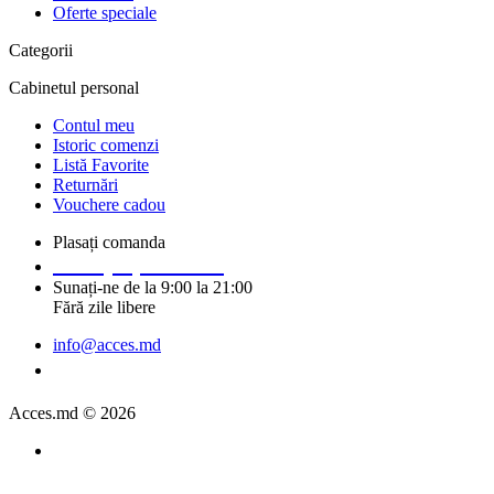
Oferte speciale
Categorii
Cabinetul personal
Contul meu
Istoric comenzi
Listă Favorite
Returnări
Vouchere cadou
Plasați comanda
+373 (69) 14 91 92
Sunați-ne de la 9:00 la 21:00
Fără zile libere
info@acces.md
Solicitați un apel
Acces.md © 2026