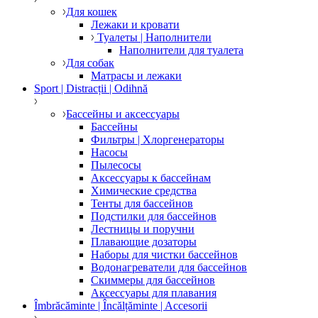
Для кошек
Лежаки и кровати
Туалеты | Наполнители
Наполнители для туалета
Для собак
Матрасы и лежаки
Sport | Distracții | Odihnă
Бассейны и аксессуары
Бассейны
Фильтры | Хлоргенераторы
Насосы
Пылесосы
Аксессуары к бассейнам
Химические средства
Тенты для бассейнов
Подстилки для бассейнов
Лестницы и поручни
Плавающие дозаторы
Наборы для чистки бассейнов
Водонагреватели для бассейнов
Скиммеры для бассейнов
Аксессуары для плавания
Îmbrăcăminte | Încălțăminte | Accesorii