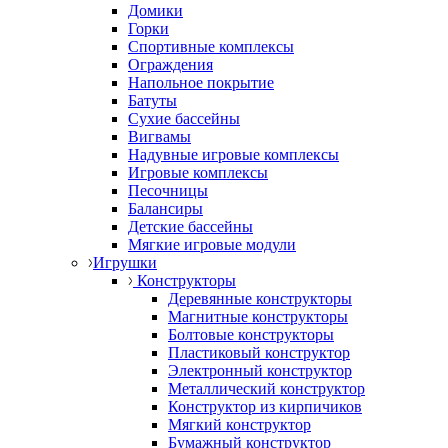
Домики
Горки
Спортивные комплексы
Ограждения
Напольное покрытие
Батуты
Сухие бассейны
Вигвамы
Надувные игровые комплексы
Игровые комплексы
Песочницы
Балансиры
Детские бассейны
Мягкие игровые модули
Игрушки
Конструкторы
Деревянные конструкторы
Магнитные конструкторы
Болтовые конструкторы
Пластиковый конструктор
Электронный конструктор
Металлический конструктор
Конструктор из кирпичиков
Мягкий конструктор
Бумажный конструктор