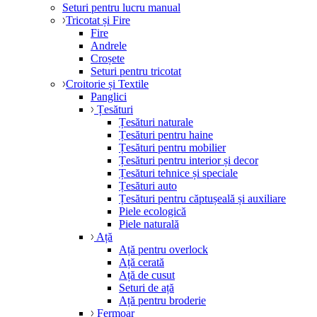
Seturi pentru lucru manual
Tricotat și Fire
Fire
Andrele
Croșete
Seturi pentru tricotat
Croitorie și Textile
Panglici
Țesături
Țesături naturale
Țesături pentru haine
Țesături pentru mobilier
Țesături pentru interior și decor
Țesături tehnice și speciale
Țesături auto
Țesături pentru căptușeală și auxiliare
Piele ecologică
Piele naturală
Ață
Ață pentru overlock
Ață cerată
Ață de cusut
Seturi de ață
Ață pentru broderie
Fermoar