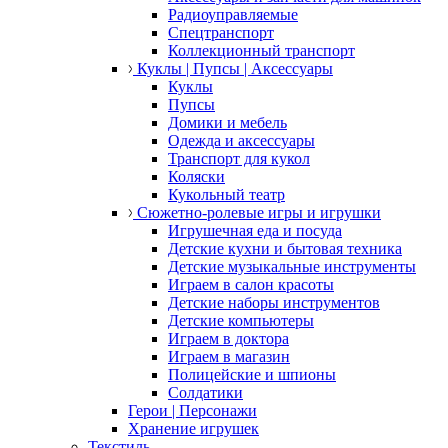
Радиоуправляемые
Спецтранспорт
Коллекционный транспорт
Куклы | Пупсы | Аксессуары
Куклы
Пупсы
Домики и мебель
Одежда и аксессуары
Транспорт для кукол
Коляски
Кукольный театр
Сюжетно-ролевые игры и игрушки
Игрушечная еда и посуда
Детские кухни и бытовая техника
Детские музыкальные инструменты
Играем в салон красоты
Детские наборы инструментов
Детские компьютеры
Играем в доктора
Играем в магазин
Полицейские и шпионы
Солдатики
Герои | Персонажи
Хранение игрушек
Текстиль