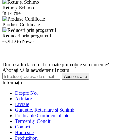
Retur și Schimb
în 14 zile
Produse Certificate
Reduceri prin programul
~OLD to New~
Doriți să fiți la curent cu toate promoțiile și reducerile?
Abonați-vă la newsletter-ul nostru
Abonează-te
Informații
Despre Noi
Achitare
Livrare
Garanție, Returnare și Schimb
Politica de Confidențialitate
Termeni și Condiții
Contact
Hartă site
Producători