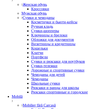
Женская обувь
Кроссовки
Мужская обувь
Сумки и чемоданы
Косметички и бьюти-кейсы
Ручная кладь
Сумки-шопперы
Ключницы и брелоки
Обложки для документов
Визитницы и кредитницы
Кошельки
Клатчи
Портфели
Сумки и рюкзаки для ноутбуков
Сумки-тележки
Дорожные и спортивные сумки
Чемоданы для детей
Чемоданы
Школьные сумки
Рюкзаки и ранцы для школы
Рюкзаки спортивные и городские
Mobilă
Mobilier fără Carcasă