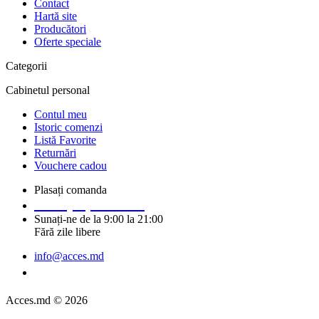
Contact
Hartă site
Producători
Oferte speciale
Categorii
Cabinetul personal
Contul meu
Istoric comenzi
Listă Favorite
Returnări
Vouchere cadou
Plasați comanda
+373 (69) 14 91 92
Sunați-ne de la 9:00 la 21:00
Fără zile libere
info@acces.md
Solicitați un apel
Acces.md © 2026