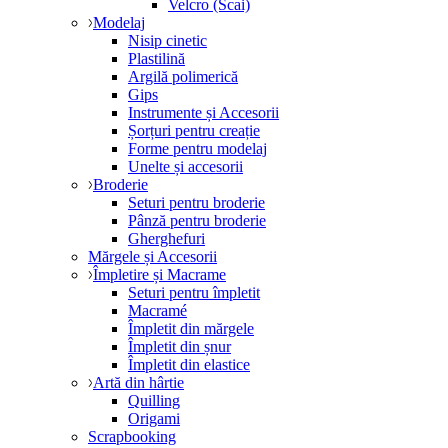
Velcro (Scai)
Modelaj
Nisip cinetic
Plastilină
Argilă polimerică
Gips
Instrumente și Accesorii
Șorțuri pentru creație
Forme pentru modelaj
Unelte și accesorii
Broderie
Seturi pentru broderie
Pânză pentru broderie
Gherghefuri
Mărgele și Accesorii
Împletire și Macrame
Seturi pentru împletit
Macramé
Împletit din mărgele
Împletit din șnur
Împletit din elastice
Artă din hârtie
Quilling
Origami
Scrapbooking