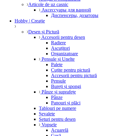
Articole de uz casnic
Аксессуары для ванной
Диспенсеры, дозаторы
Hobby | Creație
Desen și Pictură
Accesorii pentru desen
Radiere
Ascuțitori
Organizatoare
Pensule și Unelte
Palete
Cuțite pentru pictură
Accesorii pentru pictură
Pensule
Bureți și spongi
Pânze și suprafețe
Pânze
Panouri și plăci
Tablouri pe numere
Șevalete
Seturi pentru desen
Vopsele
Acuarelă
Gușă