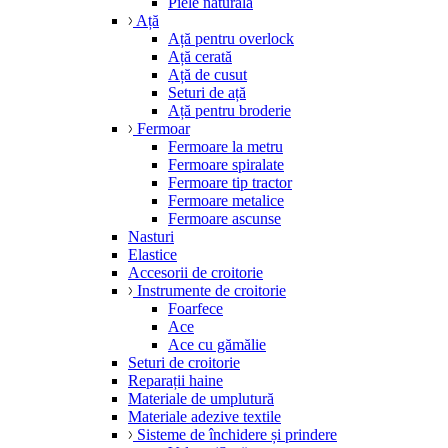
Piele naturală
Ață
Ață pentru overlock
Ață cerată
Ață de cusut
Seturi de ață
Ață pentru broderie
Fermoar
Fermoare la metru
Fermoare spiralate
Fermoare tip tractor
Fermoare metalice
Fermoare ascunse
Nasturi
Elastice
Accesorii de croitorie
Instrumente de croitorie
Foarfece
Ace
Ace cu gămălie
Seturi de croitorie
Reparații haine
Materiale de umplutură
Materiale adezive textile
Sisteme de închidere și prindere