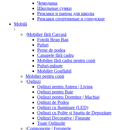
Чемоданы
Школьные сумки
Рюкзаки и ранцы для школы
Рюкзаки спортивные и городские
Mobilă
Mobilier fără Carcasă
Fotolii Bean Bag
Pufuri
Perne de podea
Canapele fără cadru
Mobilier fără cadru pentru copii
Pufuri-măsuțe
Mobilier Gonflabil
Mobilier pentru copii
Oglinzi
Oglinzi pentru Antreu | Living
Oglinzi pentru Baie
Oglinzi pentru Dormitor | Machiaj
Oglinzi de Podea
Oglinzi cu Iluminare (LED)
Oglinzi cu Polițe și Spațiu de Depozitare
Oglinzi Decorative | Figurate
Toate Oglinzile
Componente | Feronerie