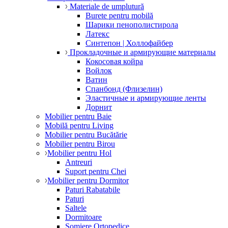
Materiale de umplutură
Burete pentru mobilă
Шарики пенополистирола
Латекс
Синтепон | Холлофайбер
Прокладочные и армирующие материалы
Кокосовая койра
Войлок
Ватин
Спанбонд (Флизелин)
Эластичные и армирующие ленты
Дорнит
Mobilier pentru Baie
Mobilă pentru Living
Mobilier pentru Bucătărie
Mobilier pentru Birou
Mobilier pentru Hol
Antreuri
Suport pentru Chei
Mobilier pentru Dormitor
Paturi Rabatabile
Paturi
Saltele
Dormitoare
Somiere Ortopedice