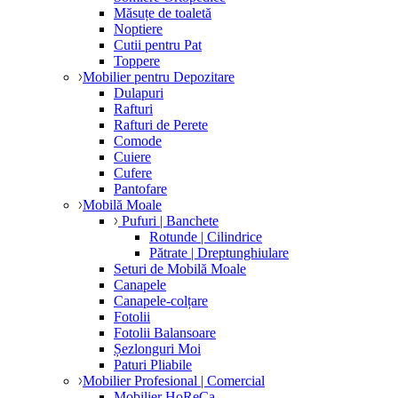
Măsuțe de toaletă
Noptiere
Cutii pentru Pat
Toppere
Mobilier pentru Depozitare
Dulapuri
Rafturi
Rafturi de Perete
Comode
Cuiere
Cufere
Pantofare
Mobilă Moale
Pufuri | Banchete
Rotunde | Cilindrice
Pătrate | Dreptunghiulare
Seturi de Mobilă Moale
Canapele
Canapele-colțare
Fotolii
Fotolii Balansoare
Șezlonguri Moi
Paturi Pliabile
Mobilier Profesional | Comercial
Mobilier HoReCa