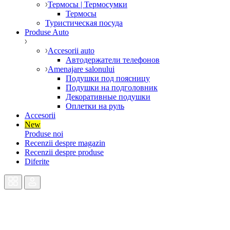
Термосы | Термосумки
Термосы
Туристическая посуда
Produse Auto
Accesorii auto
Автодержатели телефонов
Amenajare salonului
Подушки под поясницу
Подушки на подголовник
Декоративные подушки
Оплетки на руль
Accesorii
New
Produse noi
Recenzii despre magazin
Recenzii despre produse
Diferite