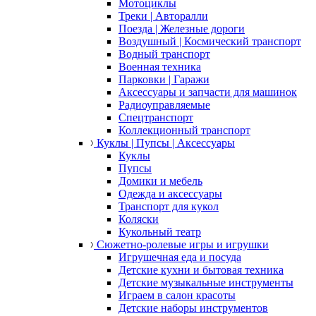
Мотоциклы
Треки | Авторалли
Поезда | Железные дороги
Воздушный | Космический транспорт
Водный транспорт
Военная техника
Парковки | Гаражи
Аксессуары и запчасти для машинок
Радиоуправляемые
Спецтранспорт
Коллекционный транспорт
Куклы | Пупсы | Аксессуары
Куклы
Пупсы
Домики и мебель
Одежда и аксессуары
Транспорт для кукол
Коляски
Кукольный театр
Сюжетно-ролевые игры и игрушки
Игрушечная еда и посуда
Детские кухни и бытовая техника
Детские музыкальные инструменты
Играем в салон красоты
Детские наборы инструментов