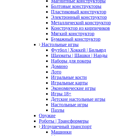
Магнитные конструкторы
Болтовые конструкторы
Пластиковый конструктор
Электронный конструктор
Металлический конструктор
Конструктор из кирпичиков
Мягкий конструктор
Бумажный конструктор
Настольные игры
Футбол | Хоккей | Бильярд
Шахматы | Шашки | Нарды
Наборы для покера
Домино
Лото
Игральные кости
Игральные карты
Экономические игры
Игры 18+
Детские настольные игры
Настольные игры
Пазлы
Оружие
Роботы | Трансформеры
Игрушечный транспорт
Машинки