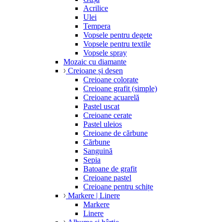
Acrilice
Ulei
Tempera
Vopsele pentru degete
Vopsele pentru textile
Vopsele spray
Mozaic cu diamante
Creioane și desen
Creioane colorate
Creioane grafit (simple)
Creioane acuarelă
Pastel uscat
Creioane cerate
Pastel uleios
Creioane de cărbune
Cărbune
Sanguină
Sepia
Batoane de grafit
Creioane pastel
Creioane pentru schițe
Markere | Linere
Markere
Linere