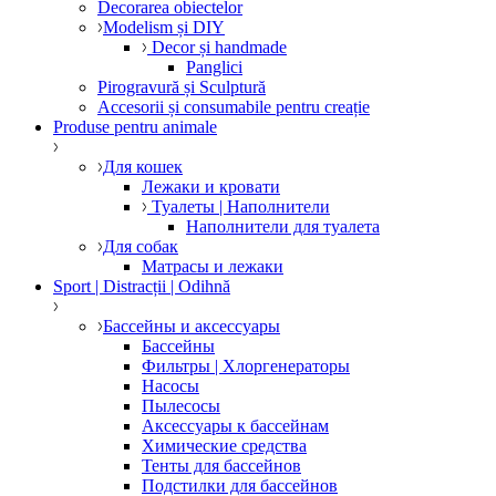
Decorarea obiectelor
Modelism și DIY
Decor și handmade
Panglici
Pirogravură și Sculptură
Accesorii și consumabile pentru creație
Produse pentru animale
Для кошек
Лежаки и кровати
Туалеты | Наполнители
Наполнители для туалета
Для собак
Матрасы и лежаки
Sport | Distracții | Odihnă
Бассейны и аксессуары
Бассейны
Фильтры | Хлоргенераторы
Насосы
Пылесосы
Аксессуары к бассейнам
Химические средства
Тенты для бассейнов
Подстилки для бассейнов