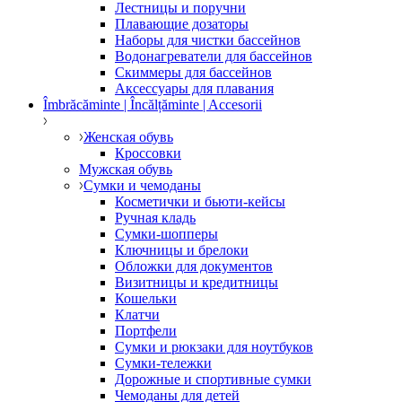
Лестницы и поручни
Плавающие дозаторы
Наборы для чистки бассейнов
Водонагреватели для бассейнов
Скиммеры для бассейнов
Аксессуары для плавания
Îmbrăcăminte | Încălțăminte | Accesorii
Женская обувь
Кроссовки
Мужская обувь
Сумки и чемоданы
Косметички и бьюти-кейсы
Ручная кладь
Сумки-шопперы
Ключницы и брелоки
Обложки для документов
Визитницы и кредитницы
Кошельки
Клатчи
Портфели
Сумки и рюкзаки для ноутбуков
Сумки-тележки
Дорожные и спортивные сумки
Чемоданы для детей