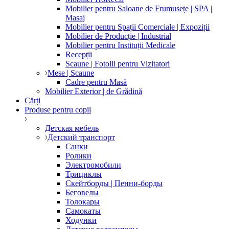
Mobilier pentru Saloane de Frumusețe | SPA |
Masaj
Mobilier pentru Spații Comerciale | Expoziții
Mobilier de Producție | Industrial
Mobilier pentru Instituții Medicale
Recepții
Scaune | Fotolii pentru Vizitatori
Mese | Scaune
Cadre pentru Masă
Mobilier Exterior | de Grădină
Cărți
Produse pentru copii
Детская мебель
Детский транспорт
Санки
Ролики
Электромобили
Трициклы
Скейтборды | Пенни-борды
Беговелы
Толокары
Самокаты
Ходунки