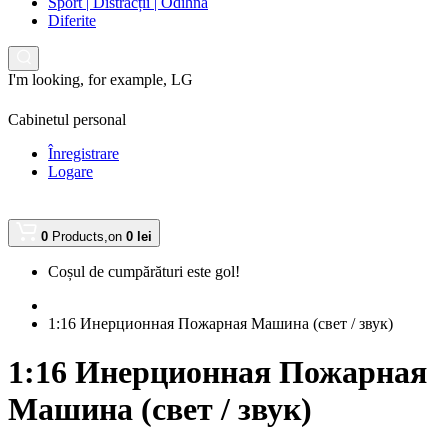
Sport | Distracții | Odihnă
Diferite
I'm looking, for example,
LG
Cabinetul personal
Înregistrare
Logare
0
Products,
on
0 lei
Coșul de cumpărături este gol!
1:16 Инерционная Пожарная Машина (свет / звук)
1:16 Инерционная Пожарная
Машина (свет / звук)