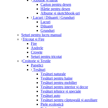
Albume și hârtie
Carton pentru desen
Hârtie pentru desen
Albume și sketchbook-uri
Lacuri | Diluanți | Grunduri
Lacuri
Diluanți
Grunduri
Seturi pentru lucru manual
Tricotat și Fire
Fire
Andrele
Croșete
Seturi pentru tricotat
Croitorie și Textile
Panglici
Țesături
Țesături naturale
Țesături pentru haine
Țesături pentru mobilier
Țesături pentru interior și decor
Țesături tehnice și speciale
Țesături auto
Țesături pentru căptușeală și auxiliare
Piele ecologică