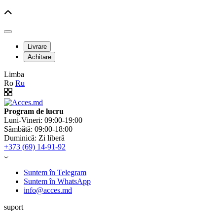
Livrare
Achitare
Limba
Ro
Ru
Program de lucru
Luni-Vineri: 09:00-19:00
Sâmbătă: 09:00-18:00
Duminică: Zi liberă
+373 (69) 14-91-92
Suntem în Telegram
Suntem în WhatsApp
info@acces.md
suport