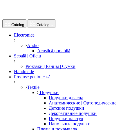
Catalog
Catalog
Electronice
Audio
Acustică portabilă
Școală | Oficiu
Рюкзаки | Ранцы | Сумки
Handmade
Produse pentru casă
Textile
Подушки
Подушки для сна
Анатомические | Ортопедические
Детские подушки
Декоративные подушки
Подушки на стул
Напольные подушки
Пледы и покрывала