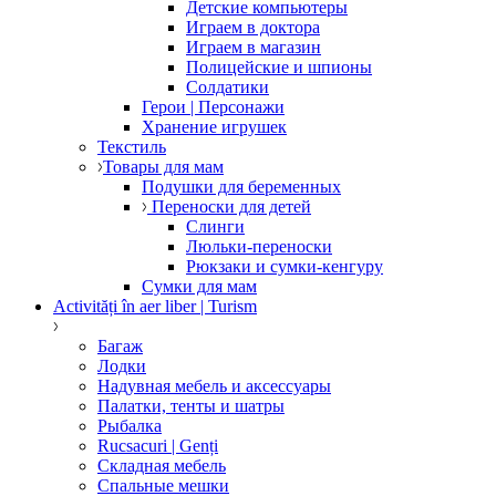
Детские компьютеры
Играем в доктора
Играем в магазин
Полицейские и шпионы
Солдатики
Герои | Персонажи
Хранение игрушек
Текстиль
Товары для мам
Подушки для беременных
Переноски для детей
Слинги
Люльки-переноски
Рюкзаки и сумки-кенгуру
Сумки для мам
Activități în aer liber | Turism
Багаж
Лодки
Надувная мебель и аксессуары
Палатки, тенты и шатры
Рыбалка
Rucsacuri | Genți
Складная мебель
Спальные мешки