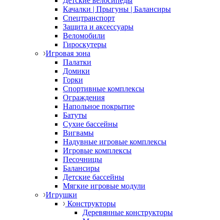
Детские велосипеды
Качалки | Прыгуны | Балансиры
Спецтранспорт
Защита и аксессуары
Веломобили
Гироскутеры
Игровая зона
Палатки
Домики
Горки
Спортивные комплексы
Ограждения
Напольное покрытие
Батуты
Сухие бассейны
Вигвамы
Надувные игровые комплексы
Игровые комплексы
Песочницы
Балансиры
Детские бассейны
Мягкие игровые модули
Игрушки
Конструкторы
Деревянные конструкторы