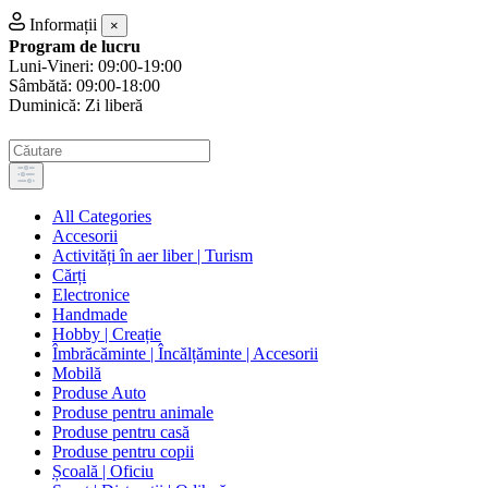
Informații
×
Program de lucru
Luni-Vineri: 09:00-19:00
Sâmbătă: 09:00-18:00
Duminică: Zi liberă
All Categories
Accesorii
Activități în aer liber | Turism
Cărți
Electronice
Handmade
Hobby | Creație
Îmbrăcăminte | Încălțăminte | Accesorii
Mobilă
Produse Auto
Produse pentru animale
Produse pentru casă
Produse pentru copii
Școală | Oficiu