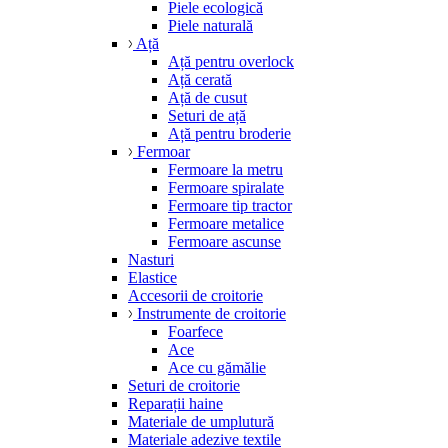
Piele ecologică
Piele naturală
Ață
Ață pentru overlock
Ață cerată
Ață de cusut
Seturi de ață
Ață pentru broderie
Fermoar
Fermoare la metru
Fermoare spiralate
Fermoare tip tractor
Fermoare metalice
Fermoare ascunse
Nasturi
Elastice
Accesorii de croitorie
Instrumente de croitorie
Foarfece
Ace
Ace cu gămălie
Seturi de croitorie
Reparații haine
Materiale de umplutură
Materiale adezive textile