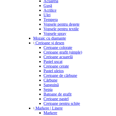
Acuarelă
Gușă
Acrilice
Ulei
Tempera
Vopsele pentru degete
Vopsele pentru textile
Vopsele spray
Mozaic cu diamante
Creioane și desen
Creioane colorate
Creioane grafit (simple)
Creioane acuarelă
Pastel uscat
Creioane cerate
Pastel uleios
Creioane de cărbune
Cărbune
Sanguină
Sepia
Batoane de grafit
Creioane pastel
Creioane pentru schițe
Markere | Linere
Markere