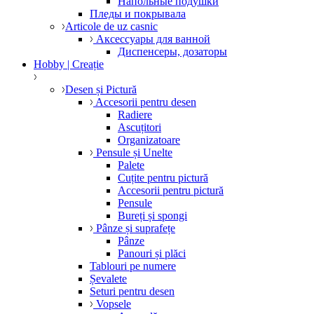
Напольные подушки
Пледы и покрывала
Articole de uz casnic
Аксессуары для ванной
Диспенсеры, дозаторы
Hobby | Creație
Desen și Pictură
Accesorii pentru desen
Radiere
Ascuțitori
Organizatoare
Pensule și Unelte
Palete
Cuțite pentru pictură
Accesorii pentru pictură
Pensule
Bureți și spongi
Pânze și suprafețe
Pânze
Panouri și plăci
Tablouri pe numere
Șevalete
Seturi pentru desen
Vopsele