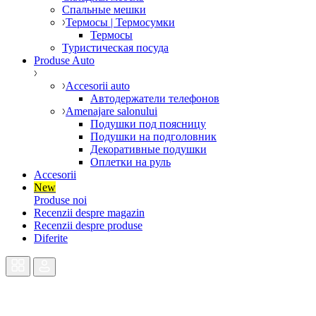
Спальные мешки
Термосы | Термосумки
Термосы
Туристическая посуда
Produse Auto
Accesorii auto
Автодержатели телефонов
Amenajare salonului
Подушки под поясницу
Подушки на подголовник
Декоративные подушки
Оплетки на руль
Accesorii
New
Produse noi
Recenzii despre magazin
Recenzii despre produse
Diferite