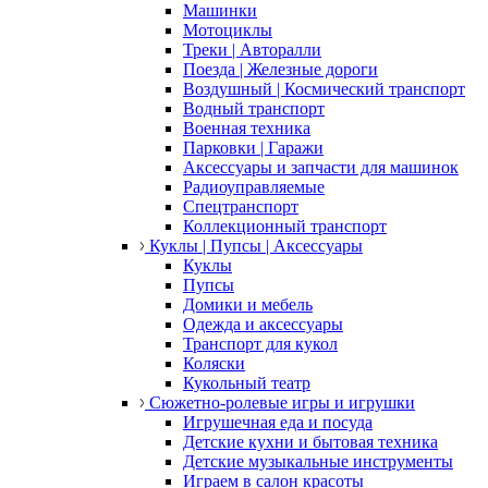
Машинки
Мотоциклы
Треки | Авторалли
Поезда | Железные дороги
Воздушный | Космический транспорт
Водный транспорт
Военная техника
Парковки | Гаражи
Аксессуары и запчасти для машинок
Радиоуправляемые
Спецтранспорт
Коллекционный транспорт
Куклы | Пупсы | Аксессуары
Куклы
Пупсы
Домики и мебель
Одежда и аксессуары
Транспорт для кукол
Коляски
Кукольный театр
Сюжетно-ролевые игры и игрушки
Игрушечная еда и посуда
Детские кухни и бытовая техника
Детские музыкальные инструменты
Играем в салон красоты