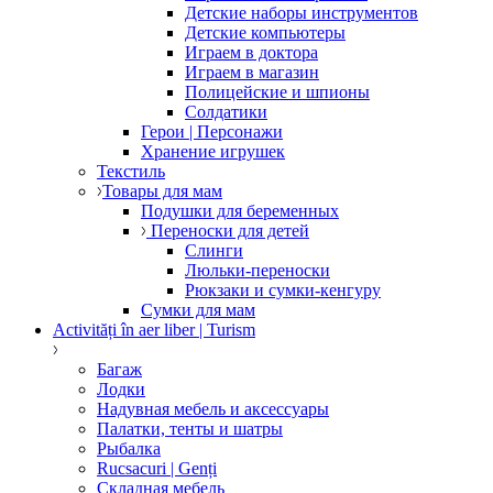
Детские наборы инструментов
Детские компьютеры
Играем в доктора
Играем в магазин
Полицейские и шпионы
Солдатики
Герои | Персонажи
Хранение игрушек
Текстиль
Товары для мам
Подушки для беременных
Переноски для детей
Слинги
Люльки-переноски
Рюкзаки и сумки-кенгуру
Сумки для мам
Activități în aer liber | Turism
Багаж
Лодки
Надувная мебель и аксессуары
Палатки, тенты и шатры
Рыбалка
Rucsacuri | Genți
Складная мебель