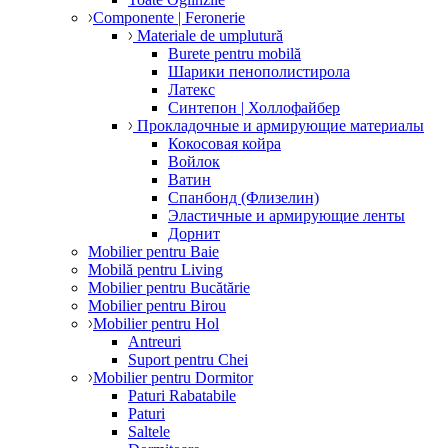
Componente | Feronerie
Materiale de umplutură
Burete pentru mobilă
Шарики пенополистирола
Латекс
Синтепон | Холлофайбер
Прокладочные и армирующие материалы
Кокосовая койра
Войлок
Ватин
Спанбонд (Флизелин)
Эластичные и армирующие ленты
Дорнит
Mobilier pentru Baie
Mobilă pentru Living
Mobilier pentru Bucătărie
Mobilier pentru Birou
Mobilier pentru Hol
Antreuri
Suport pentru Chei
Mobilier pentru Dormitor
Paturi Rabatabile
Paturi
Saltele