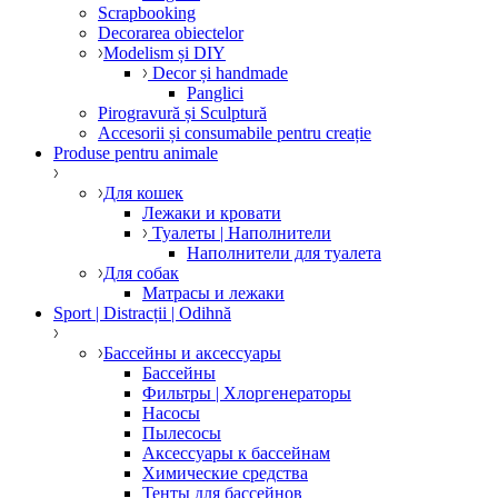
Scrapbooking
Decorarea obiectelor
Modelism și DIY
Decor și handmade
Panglici
Pirogravură și Sculptură
Accesorii și consumabile pentru creație
Produse pentru animale
Для кошек
Лежаки и кровати
Туалеты | Наполнители
Наполнители для туалета
Для собак
Матрасы и лежаки
Sport | Distracții | Odihnă
Бассейны и аксессуары
Бассейны
Фильтры | Хлоргенераторы
Насосы
Пылесосы
Аксессуары к бассейнам
Химические средства
Тенты для бассейнов