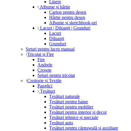
Linere
Albume și hârtie
Carton pentru desen
Hârtie pentru desen
Albume și sketchbook-uri
Lacuri | Diluanți | Grunduri
Lacuri
Diluanți
Grunduri
Seturi pentru lucru manual
Tricotat și Fire
Fire
Andrele
Croșete
Seturi pentru tricotat
Croitorie și Textile
Panglici
Țesături
Țesături naturale
Țesături pentru haine
Țesături pentru mobilier
Țesături pentru interior și decor
Țesături tehnice și speciale
Țesături auto
Țesături pentru căptușeală și auxiliare