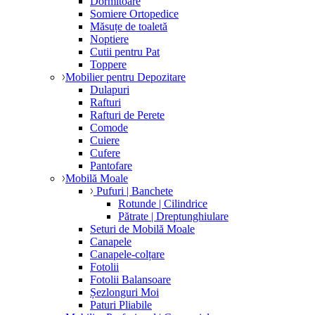
Dormitoare
Somiere Ortopedice
Măsuțe de toaletă
Noptiere
Cutii pentru Pat
Toppere
Mobilier pentru Depozitare
Dulapuri
Rafturi
Rafturi de Perete
Comode
Cuiere
Cufere
Pantofare
Mobilă Moale
Pufuri | Banchete
Rotunde | Cilindrice
Pătrate | Dreptunghiulare
Seturi de Mobilă Moale
Canapele
Canapele-colțare
Fotolii
Fotolii Balansoare
Șezlonguri Moi
Paturi Pliabile