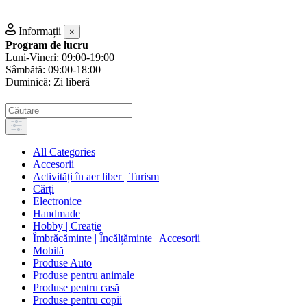
Informații
×
Program de lucru
Luni-Vineri: 09:00-19:00
Sâmbătă: 09:00-18:00
Duminică: Zi liberă
All Categories
Accesorii
Activități în aer liber | Turism
Cărți
Electronice
Handmade
Hobby | Creație
Îmbrăcăminte | Încălțăminte | Accesorii
Mobilă
Produse Auto
Produse pentru animale
Produse pentru casă
Produse pentru copii