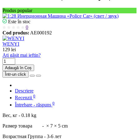
Produs popular
Este în stoc
0
Cod produs:
AE000192
WENYI
129 lei
Ați găsit mai ieftin?
Adaugă în Coș
Într-un click
Descriere
0
Recenzii
0
Întrebare - răspuns
Вес, кг - 0.18 kg
Размер товара
- × 7 × 5 cm
Возрастная Группа - 3-6 лет