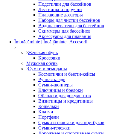
Подстилки для бассейнов
Лестницы и поручни
Плавающие дозаторы
Наборы для чистки бассейнов
Водонагреватели для бассейнов
Скиммеры для бассейнов
Аксессуары для плавания
Îmbrăcăminte | Încălțăminte | Accesorii
Женская обувь
Кроссовки
Мужская обувь
Сумки и чемоданы
Косметички и бьюти-кейсы
Ручная кладь
Сумки-шопперы
Ключницы и брелоки
Обложки для документов
Визитницы и кредитницы
Кошельки
Клатчи
Портфели
Сумки и рюкзаки для ноутбуков
Сумки-тележки
Дорожные и спортивные сумки