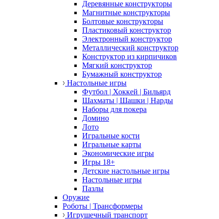
Деревянные конструкторы
Магнитные конструкторы
Болтовые конструкторы
Пластиковый конструктор
Электронный конструктор
Металлический конструктор
Конструктор из кирпичиков
Мягкий конструктор
Бумажный конструктор
Настольные игры
Футбол | Хоккей | Бильярд
Шахматы | Шашки | Нарды
Наборы для покера
Домино
Лото
Игральные кости
Игральные карты
Экономические игры
Игры 18+
Детские настольные игры
Настольные игры
Пазлы
Оружие
Роботы | Трансформеры
Игрушечный транспорт