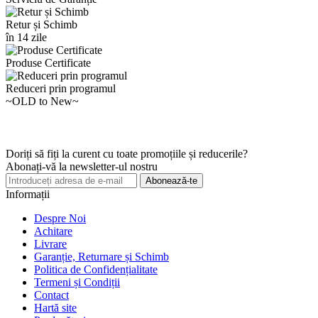
Retur și Schimb
în 14 zile
Produse Certificate
Reduceri prin programul
~OLD to New~
Doriți să fiți la curent cu toate promoțiile și reducerile?
Abonați-vă la newsletter-ul nostru
Abonează-te
Informații
Despre Noi
Achitare
Livrare
Garanție, Returnare și Schimb
Politica de Confidențialitate
Termeni și Condiții
Contact
Hartă site