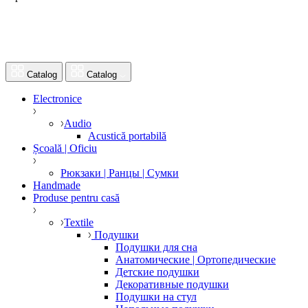
Catalog
Catalog
Electronice
Audio
Acustică portabilă
Școală | Oficiu
Рюкзаки | Ранцы | Сумки
Handmade
Produse pentru casă
Textile
Подушки
Подушки для сна
Анатомические | Ортопедические
Детские подушки
Декоративные подушки
Подушки на стул