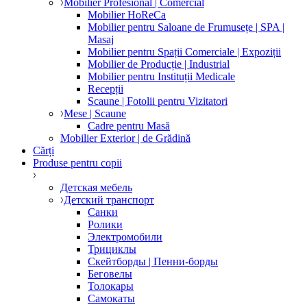
Mobilier Profesional | Comercial
Mobilier HoReCa
Mobilier pentru Saloane de Frumusețe | SPA |
Masaj
Mobilier pentru Spații Comerciale | Expoziții
Mobilier de Producție | Industrial
Mobilier pentru Instituții Medicale
Recepții
Scaune | Fotolii pentru Vizitatori
Mese | Scaune
Cadre pentru Masă
Mobilier Exterior | de Grădină
Cărți
Produse pentru copii
Детская мебель
Детский транспорт
Санки
Ролики
Электромобили
Трициклы
Скейтборды | Пенни-борды
Беговелы
Толокары
Самокаты