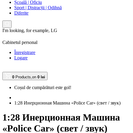
Școală | Oficiu
Sport | Distracții | Odihnă
Diferite
I'm looking, for example,
LG
Cabinetul personal
Înregistrare
Logare
0
Products,
on
0 lei
Coșul de cumpărături este gol!
1:28 Инерционная Машина «Police Car» (свет / звук)
1:28 Инерционная Машина
«Police Car» (свет / звук)