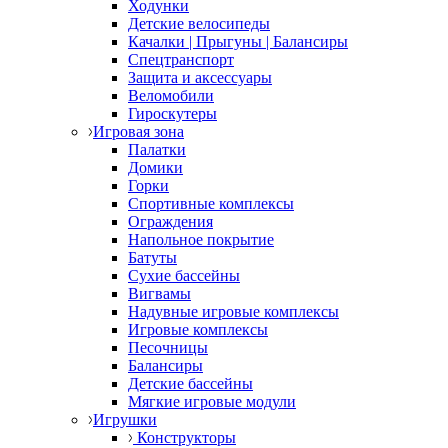
Ходунки
Детские велосипеды
Качалки | Прыгуны | Балансиры
Спецтранспорт
Защита и аксессуары
Веломобили
Гироскутеры
Игровая зона
Палатки
Домики
Горки
Спортивные комплексы
Ограждения
Напольное покрытие
Батуты
Сухие бассейны
Вигвамы
Надувные игровые комплексы
Игровые комплексы
Песочницы
Балансиры
Детские бассейны
Мягкие игровые модули
Игрушки
Конструкторы