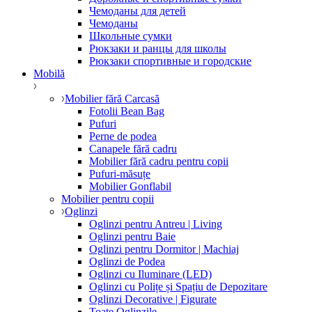
Чемоданы для детей
Чемоданы
Школьные сумки
Рюкзаки и ранцы для школы
Рюкзаки спортивные и городские
Mobilă
Mobilier fără Carcasă
Fotolii Bean Bag
Pufuri
Perne de podea
Canapele fără cadru
Mobilier fără cadru pentru copii
Pufuri-măsuțe
Mobilier Gonflabil
Mobilier pentru copii
Oglinzi
Oglinzi pentru Antreu | Living
Oglinzi pentru Baie
Oglinzi pentru Dormitor | Machiaj
Oglinzi de Podea
Oglinzi cu Iluminare (LED)
Oglinzi cu Polițe și Spațiu de Depozitare
Oglinzi Decorative | Figurate
Toate Oglinzile