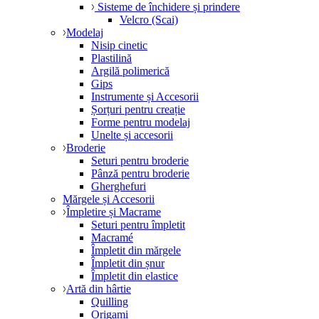
Sisteme de închidere și prindere
Velcro (Scai)
Modelaj
Nisip cinetic
Plastilină
Argilă polimerică
Gips
Instrumente și Accesorii
Șorțuri pentru creație
Forme pentru modelaj
Unelte și accesorii
Broderie
Seturi pentru broderie
Pânză pentru broderie
Gherghefuri
Mărgele și Accesorii
Împletire și Macrame
Seturi pentru împletit
Macramé
Împletit din mărgele
Împletit din șnur
Împletit din elastice
Artă din hârtie
Quilling
Origami