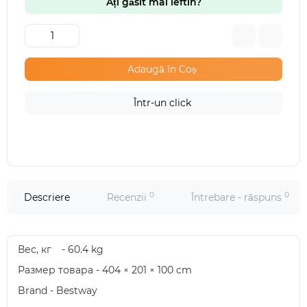
Ați găsit mai ieftin?
Adaugă în Coș
Într-un click
0
0
Descriere
Recenzii
Întrebare - răspuns
Вес, кг
- 60.4 kg
Размер товара - 404 × 201 × 100 cm
Brand - Bestway