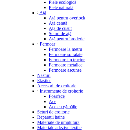
Piele ecologică
Piele naturală
Ață
Ață pentru overlock
Ață cerată
Ață de cusut
Seturi de ață
Ață pentru broderie
Fermoar
Fermoare la metru
Fermoare spiralate
Fermoare tip tractor
Fermoare metalice
Fermoare ascunse
Nasturi
Elastice
Accesorii de croitorie
Instrumente de croitorie
Foarfece
Ace
Ace cu gămălie
Seturi de croitorie
Reparații haine
Materiale de umplutură
Materiale adezive textile