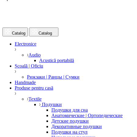
Catalog
Catalog
Electronice
Audio
Acustică portabilă
Școală | Oficiu
Рюкзаки | Ранцы | Сумки
Handmade
Produse pentru casă
Textile
Подушки
Подушки для сна
Анатомические | Ортопедические
Детские подушки
Декоративные подушки
Подушки на стул