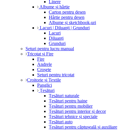
Linere
Albume și hârtie
Carton pentru desen
Hârtie pentru desen
Albume și sketchbook-uri
Lacuri | Diluanți | Grunduri
Lacuri
Diluanți
Grunduri
Seturi pentru lucru manual
Tricotat și Fire
Fire
Andrele
Croșete
Seturi pentru tricotat
Croitorie și Textile
Panglici
Țesături
Țesături naturale
Țesături pentru haine
Țesături pentru mobilier
Țesături pentru interior și decor
Țesături tehnice și speciale
Țesături auto
Țesături pentru căptușeală și auxiliare