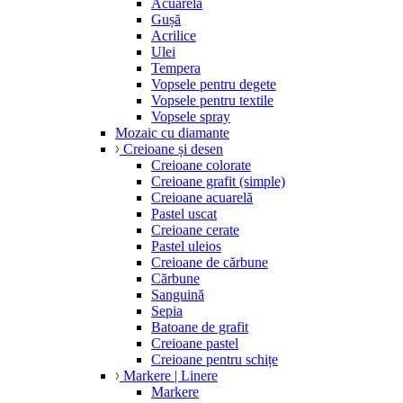
Acuarelă
Gușă
Acrilice
Ulei
Tempera
Vopsele pentru degete
Vopsele pentru textile
Vopsele spray
Mozaic cu diamante
Creioane și desen
Creioane colorate
Creioane grafit (simple)
Creioane acuarelă
Pastel uscat
Creioane cerate
Pastel uleios
Creioane de cărbune
Cărbune
Sanguină
Sepia
Batoane de grafit
Creioane pastel
Creioane pentru schițe
Markere | Linere
Markere