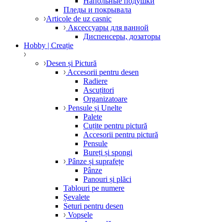
Напольные подушки
Пледы и покрывала
Articole de uz casnic
Аксессуары для ванной
Диспенсеры, дозаторы
Hobby | Creație
Desen și Pictură
Accesorii pentru desen
Radiere
Ascuțitori
Organizatoare
Pensule și Unelte
Palete
Cuțite pentru pictură
Accesorii pentru pictură
Pensule
Bureți și spongi
Pânze și suprafețe
Pânze
Panouri și plăci
Tablouri pe numere
Șevalete
Seturi pentru desen
Vopsele