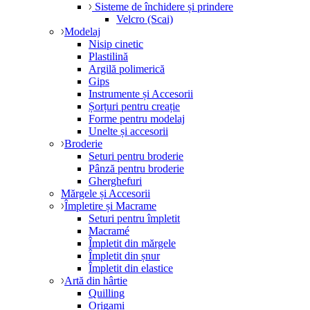
Sisteme de închidere și prindere
Velcro (Scai)
Modelaj
Nisip cinetic
Plastilină
Argilă polimerică
Gips
Instrumente și Accesorii
Șorțuri pentru creație
Forme pentru modelaj
Unelte și accesorii
Broderie
Seturi pentru broderie
Pânză pentru broderie
Gherghefuri
Mărgele și Accesorii
Împletire și Macrame
Seturi pentru împletit
Macramé
Împletit din mărgele
Împletit din șnur
Împletit din elastice
Artă din hârtie
Quilling
Origami