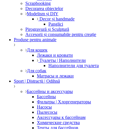
Scrapbooking
Decorarea obiectelor
Modelism și DIY
Decor și handmade
Panglici
Pirogravură și Sculptură
Accesorii și consumabile pentru creație
Produse pentru animale
Для кошек
Лежаки и кровати
Туалеты | Наполнители
Наполнители для туалета
Для собак
Матрасы и лежаки
Sport | Distracții | Odihnă
Бассейны и аксессуары
Бассейны
Фильтры | Хлоргенераторы
Насосы
Пылесосы
Аксессуары к бассейнам
Химические средства
Тенты для бассейнов