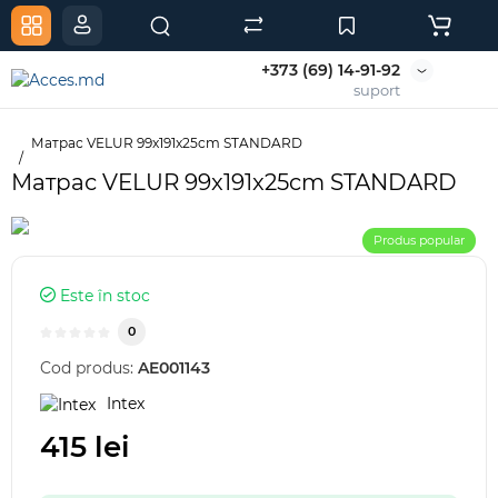
+373 (69) 14-91-92
suport
Матрас VELUR 99x191x25cm STANDARD
Матрас VELUR 99x191x25cm STANDARD
Produs popular
Este în stoc
0
Cod produs:
AE001143
Intex
415 lei