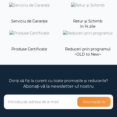
Serviciu de Garanție
Retur și Schimb
în 14 zile
Produse Certificate
Reduceri prin programul
~OLD to New~
Doriți să fiți la curent cu toate promoțiile și reducerile?
Abonați-vă la newsletter-ul nostru
Abonează-te