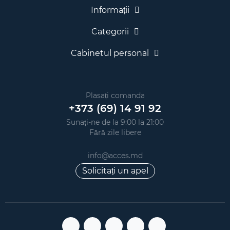
Informații
Categorii
Cabinetul personal
Plasați comanda
+373 (69) 14 91 92
Sunați-ne de la 9:00 la 21:00
Fără zile libere
info@acces.md
Solicitați un apel