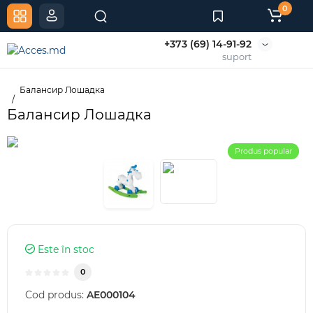
0
+373 (69) 14-91-92
suport
Балансир Лошадка
Балансир Лошадка
Produs popular
Este în stoc
0
Cod produs:
AE000104