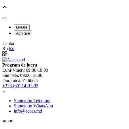
Livrare
Achitare
Limba
Ro
Ru
Program de lucru
Luni-Vineri: 09:00-19:00
Sâmbătă: 09:00-18:00
Duminică: Zi liberă
+373 (69) 14-91-92
Suntem în Telegram
Suntem în WhatsApp
info@acces.md
suport