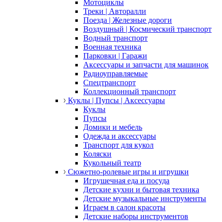
Мотоциклы
Треки | Авторалли
Поезда | Железные дороги
Воздушный | Космический транспорт
Водный транспорт
Военная техника
Парковки | Гаражи
Аксессуары и запчасти для машинок
Радиоуправляемые
Спецтранспорт
Коллекционный транспорт
Куклы | Пупсы | Аксессуары
Куклы
Пупсы
Домики и мебель
Одежда и аксессуары
Транспорт для кукол
Коляски
Кукольный театр
Сюжетно-ролевые игры и игрушки
Игрушечная еда и посуда
Детские кухни и бытовая техника
Детские музыкальные инструменты
Играем в салон красоты
Детские наборы инструментов