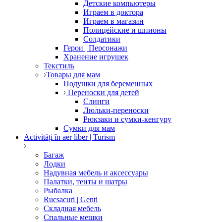
Детские компьютеры
Играем в доктора
Играем в магазин
Полицейские и шпионы
Солдатики
Герои | Персонажи
Хранение игрушек
Текстиль
Товары для мам
Подушки для беременных
Переноски для детей
Слинги
Люльки-переноски
Рюкзаки и сумки-кенгуру
Сумки для мам
Activități în aer liber | Turism
Багаж
Лодки
Надувная мебель и аксессуары
Палатки, тенты и шатры
Рыбалка
Rucsacuri | Genți
Складная мебель
Спальные мешки