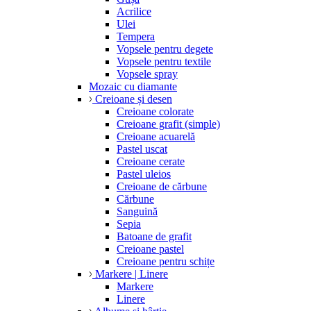
Acrilice
Ulei
Tempera
Vopsele pentru degete
Vopsele pentru textile
Vopsele spray
Mozaic cu diamante
Creioane și desen
Creioane colorate
Creioane grafit (simple)
Creioane acuarelă
Pastel uscat
Creioane cerate
Pastel uleios
Creioane de cărbune
Cărbune
Sanguină
Sepia
Batoane de grafit
Creioane pastel
Creioane pentru schițe
Markere | Linere
Markere
Linere