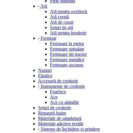
Piele naturală
Ață
Ață pentru overlock
Ață cerată
Ață de cusut
Seturi de ață
Ață pentru broderie
Fermoar
Fermoare la metru
Fermoare spiralate
Fermoare tip tractor
Fermoare metalice
Fermoare ascunse
Nasturi
Elastice
Accesorii de croitorie
Instrumente de croitorie
Foarfece
Ace
Ace cu gămălie
Seturi de croitorie
Reparații haine
Materiale de umplutură
Materiale adezive textile
Sisteme de închidere și prindere