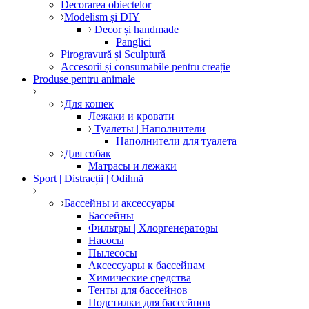
Decorarea obiectelor
Modelism și DIY
Decor și handmade
Panglici
Pirogravură și Sculptură
Accesorii și consumabile pentru creație
Produse pentru animale
Для кошек
Лежаки и кровати
Туалеты | Наполнители
Наполнители для туалета
Для собак
Матрасы и лежаки
Sport | Distracții | Odihnă
Бассейны и аксессуары
Бассейны
Фильтры | Хлоргенераторы
Насосы
Пылесосы
Аксессуары к бассейнам
Химические средства
Тенты для бассейнов
Подстилки для бассейнов