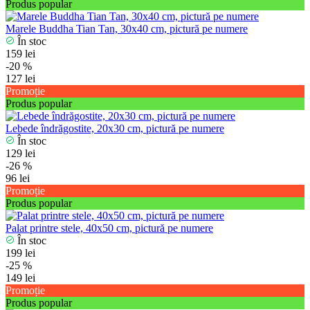
Produs popular
Marele Buddha Tian Tan, 30x40 cm, pictură pe numere
În stoc
159 lei
-20 %
127 lei
Promoție
Produs popular
Lebede îndrăgostite, 20x30 cm, pictură pe numere
În stoc
129 lei
-26 %
96 lei
Promoție
Produs popular
Palat printre stele, 40x50 cm, pictură pe numere
În stoc
199 lei
-25 %
149 lei
Promoție
Produs popular