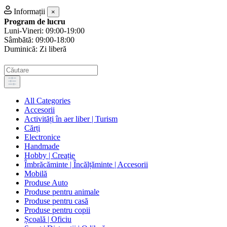
Informații
×
Program de lucru
Luni-Vineri: 09:00-19:00
Sâmbătă: 09:00-18:00
Duminică: Zi liberă
All Categories
Accesorii
Activități în aer liber | Turism
Cărți
Electronice
Handmade
Hobby | Creație
Îmbrăcăminte | Încălțăminte | Accesorii
Mobilă
Produse Auto
Produse pentru animale
Produse pentru casă
Produse pentru copii
Școală | Oficiu