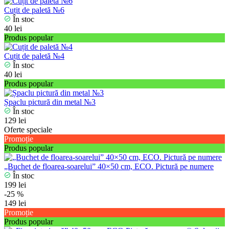
Cuțit de paletă №6
În stoc
40 lei
Produs popular
Cuțit de paletă №4
În stoc
40 lei
Produs popular
Șpaclu pictură din metal №3
În stoc
129 lei
Oferte speciale
Promoție
Produs popular
„Buchet de floarea-soarelui” 40×50 cm, ECO. Pictură pe numere
În stoc
199 lei
-25 %
149 lei
Promoție
Produs popular