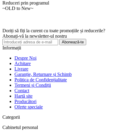
Reduceri prin programul
~OLD to New~
Doriți să fiți la curent cu toate promoțiile și reducerile?
Abonați-vă la newsletter-ul nostru
Abonează-te
Informații
Despre Noi
Achitare
Livrare
Garanție, Returnare și Schimb
Politica de Confidențialitate
Termeni și Condiții
Contact
Hartă site
Producători
Oferte speciale
Categorii
Cabinetul personal