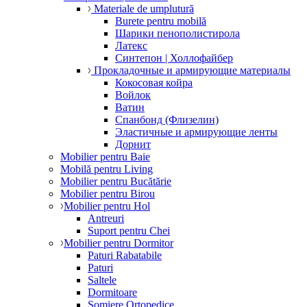
Materiale de umplutură
Burete pentru mobilă
Шарики пенополистирола
Латекс
Синтепон | Холлофайбер
Прокладочные и армирующие материалы
Кокосовая койра
Войлок
Ватин
Спанбонд (Флизелин)
Эластичные и армирующие ленты
Дорнит
Mobilier pentru Baie
Mobilă pentru Living
Mobilier pentru Bucătărie
Mobilier pentru Birou
Mobilier pentru Hol
Antreuri
Suport pentru Chei
Mobilier pentru Dormitor
Paturi Rabatabile
Paturi
Saltele
Dormitoare
Somiere Ortopedice