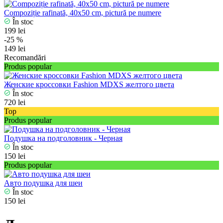
Compoziție rafinată, 40x50 cm, pictură pe numere
În stoc
199 lei
-25 %
149 lei
Recomandări
Produs popular
Женские кроссовки Fashion MDXS желтого цвета
În stoc
720 lei
Top
Produs popular
Подушка на подголовник - Черная
În stoc
150 lei
Produs popular
Авто подушка для шеи
În stoc
150 lei