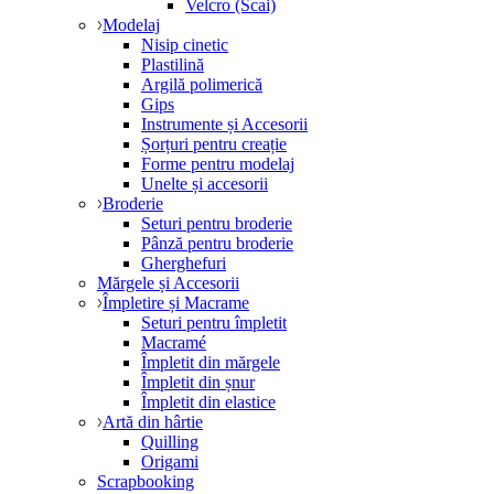
Velcro (Scai)
Modelaj
Nisip cinetic
Plastilină
Argilă polimerică
Gips
Instrumente și Accesorii
Șorțuri pentru creație
Forme pentru modelaj
Unelte și accesorii
Broderie
Seturi pentru broderie
Pânză pentru broderie
Gherghefuri
Mărgele și Accesorii
Împletire și Macrame
Seturi pentru împletit
Macramé
Împletit din mărgele
Împletit din șnur
Împletit din elastice
Artă din hârtie
Quilling
Origami
Scrapbooking