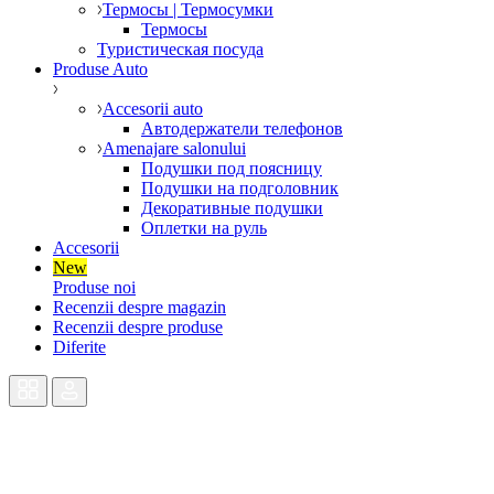
Термосы | Термосумки
Термосы
Туристическая посуда
Produse Auto
Accesorii auto
Автодержатели телефонов
Amenajare salonului
Подушки под поясницу
Подушки на подголовник
Декоративные подушки
Оплетки на руль
Accesorii
New
Produse noi
Recenzii despre magazin
Recenzii despre produse
Diferite