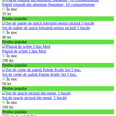
Paletă rotundă din aluminiu Signature, 10 compartimente
În stoc
35 lei
Produs popular
Set de palete de unică folosință pentru pictură 5 bucăți
În stoc
40 lei
Produs popular
Planșă de schițe Clips Med
În stoc
199 lei
Produs popular
Set de сuțite de paletă Palette Knife Set 5 buc.
În stoc
50 lei
Produs popular
Set de spacle pictură din metal, 5 bucăți
În stoc
169 lei
Produs popular