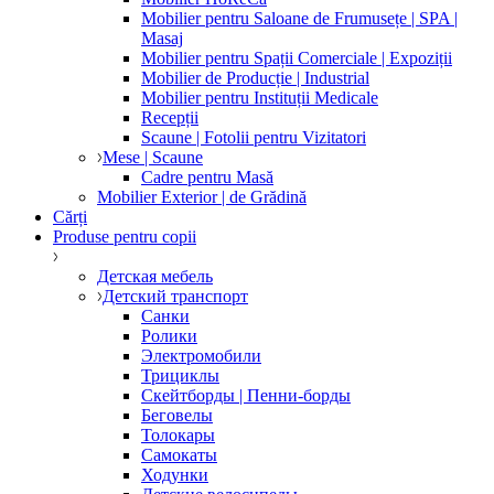
Mobilier pentru Saloane de Frumusețe | SPA |
Masaj
Mobilier pentru Spații Comerciale | Expoziții
Mobilier de Producție | Industrial
Mobilier pentru Instituții Medicale
Recepții
Scaune | Fotolii pentru Vizitatori
Mese | Scaune
Cadre pentru Masă
Mobilier Exterior | de Grădină
Cărți
Produse pentru copii
Детская мебель
Детский транспорт
Санки
Ролики
Электромобили
Трициклы
Скейтборды | Пенни-борды
Беговелы
Толокары
Самокаты
Ходунки