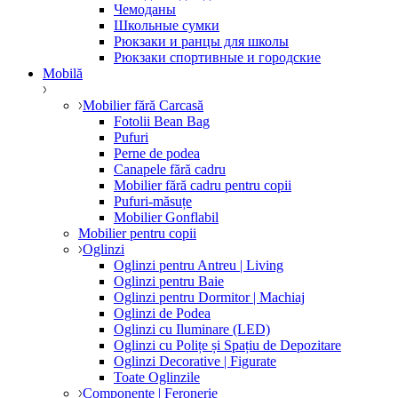
Чемоданы
Школьные сумки
Рюкзаки и ранцы для школы
Рюкзаки спортивные и городские
Mobilă
Mobilier fără Carcasă
Fotolii Bean Bag
Pufuri
Perne de podea
Canapele fără cadru
Mobilier fără cadru pentru copii
Pufuri-măsuțe
Mobilier Gonflabil
Mobilier pentru copii
Oglinzi
Oglinzi pentru Antreu | Living
Oglinzi pentru Baie
Oglinzi pentru Dormitor | Machiaj
Oglinzi de Podea
Oglinzi cu Iluminare (LED)
Oglinzi cu Polițe și Spațiu de Depozitare
Oglinzi Decorative | Figurate
Toate Oglinzile
Componente | Feronerie