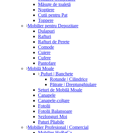
Măsuțe de toaletă
Noptiere
Cutii pentru Pat
Toppere
Mobilier pentru Depozitare
Dulapuri
Rafturi
Rafturi de Perete
Comode
Cuiere
Cufere
Pantofare
Mobilă Moale
Pufuri | Banchete
Rotunde | Cilindrice
Pătrate | Dreptunghiulare
Seturi de Mobilă Moale
Canapele
Canapele-colțare
Fotolii
Fotolii Balansoare
Șezlonguri Moi
Paturi Pliabile
Mobilier Profesional | Comercial
Mobilier HoReCa