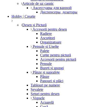
Articole de uz casnic
Аксессуары для ванной
Диспенсеры, дозаторы
Hobby | Creație
Desen și Pictură
Accesorii pentru desen
Radiere
Ascuțitori
Organizatoare
Pensule și Unelte
Palete
Cuțite pentru pictură
Accesorii pentru pictură
Pensule
Bureți și spongi
Pânze și suprafețe
Pânze
Panouri și plăci
Tablouri pe numere
Șevalete
Seturi pentru desen
Vopsele
Acuarelă
Gușă