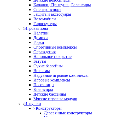
Детские велосипеды
Качалки | Прыгуны | Балансиры
Спецтранспорт
Защита и аксессуары
Веломобили
Гироскутеры
Игровая зона
Палатки
Домики
Горки
Спортивные комплексы
Ограждения
Напольное покрытие
Батуты
Сухие бассейны
Вигвамы
Надувные игровые комплексы
Игровые комплексы
Песочницы
Балансиры
Детские бассейны
Мягкие игровые модули
Игрушки
Конструкторы
Деревянные конструкторы