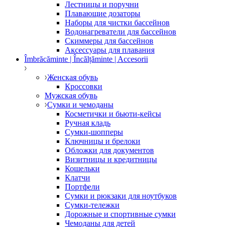
Лестницы и поручни
Плавающие дозаторы
Наборы для чистки бассейнов
Водонагреватели для бассейнов
Скиммеры для бассейнов
Аксессуары для плавания
Îmbrăcăminte | Încălțăminte | Accesorii
Женская обувь
Кроссовки
Мужская обувь
Сумки и чемоданы
Косметички и бьюти-кейсы
Ручная кладь
Сумки-шопперы
Ключницы и брелоки
Обложки для документов
Визитницы и кредитницы
Кошельки
Клатчи
Портфели
Сумки и рюкзаки для ноутбуков
Сумки-тележки
Дорожные и спортивные сумки
Чемоданы для детей