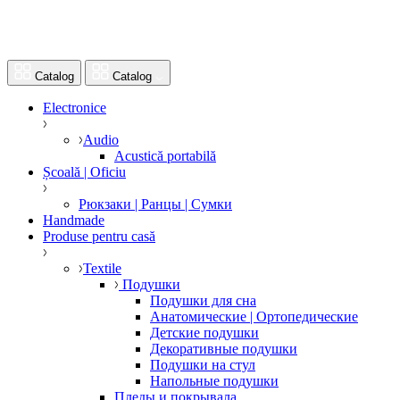
Catalog
Catalog
Electronice
Audio
Acustică portabilă
Școală | Oficiu
Рюкзаки | Ранцы | Сумки
Handmade
Produse pentru casă
Textile
Подушки
Подушки для сна
Анатомические | Ортопедические
Детские подушки
Декоративные подушки
Подушки на стул
Напольные подушки
Пледы и покрывала