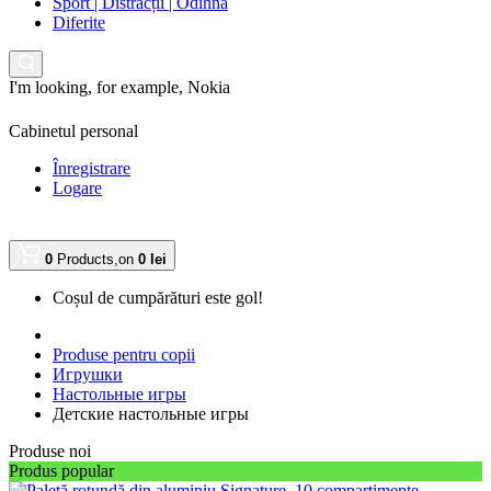
Sport | Distracții | Odihnă
Diferite
I'm looking, for example,
Nokia
Cabinetul personal
Înregistrare
Logare
0
Products,
on
0 lei
Coșul de cumpărături este gol!
Produse pentru copii
Игрушки
Настольные игры
Детские настольные игры
Produse noi
Produs popular