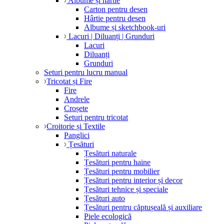
Albume și hârtie
Carton pentru desen
Hârtie pentru desen
Albume și sketchbook-uri
Lacuri | Diluanți | Grunduri
Lacuri
Diluanți
Grunduri
Seturi pentru lucru manual
Tricotat și Fire
Fire
Andrele
Croșete
Seturi pentru tricotat
Croitorie și Textile
Panglici
Țesături
Țesături naturale
Țesături pentru haine
Țesături pentru mobilier
Țesături pentru interior și decor
Țesături tehnice și speciale
Țesături auto
Țesături pentru căptușeală și auxiliare
Piele ecologică