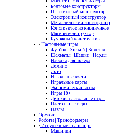
Магнитные конструкторы
Болтовые конструкторы
Пластиковый конструктор
Электронный конструктор
Металлический конструктор
Конструктор из кирпичиков
Мягкий конструктор
Бумажный конструктор
Настольные игры
Футбол | Хоккей | Бильярд
Шахматы | Шашки | Нарды
Наборы для покера
Домино
Лото
Игральные кости
Игральные карты
Экономические игры
Игры 18+
Детские настольные игры
Настольные игры
Пазлы
Оружие
Роботы | Трансформеры
Игрушечный транспорт
Машинки