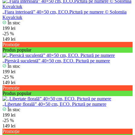
„Fiara interioară” 40×50 cm, ECO.Pictură pe numere © Solomiia
Kovalciuk
În stoc
199 lei
-25 %
149 lei
Promoție
Produs popular
„Piersică suculentă” 40×50 cm, ECO. Pictură pe numere
În stoc
199 lei
-25 %
149 lei
Promoție
Produs popular
„Libertate florală” 40×50 cm, ECO. Pictură pe numere
În stoc
199 lei
-25 %
149 lei
Promoție