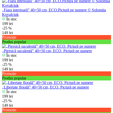
„Fiara interioară” 40×50 cm, ECO.Pictură pe numere © Solomiia
Kovalciuk
În stoc
199 lei
-25 %
149 lei
Promoție
Produs popular
„Piersică suculentă” 40×50 cm, ECO. Pictură pe numere
În stoc
199 lei
-25 %
149 lei
Promoție
Produs popular
„Libertate florală” 40×50 cm, ECO. Pictură pe numere
În stoc
199 lei
-25 %
149 lei
Promoție