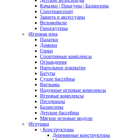
Детские велосипеды
Качалки | Прыгуны | Балансиры
Спецтранспорт
Защита и аксессуары
Веломобили
Гироскутеры
Игровая зона
Палатки
Домики
Горки
Спортивные комплексы
Ограждения
Напольное покрытие
Батуты
Сухие бассейны
Вигвамы
Надувные игровые комплексы
Игровые комплексы
Песочницы
Балансиры
Детские бассейны
Мягкие игровые модули
Игрушки
Конструкторы
Деревянные конструкторы