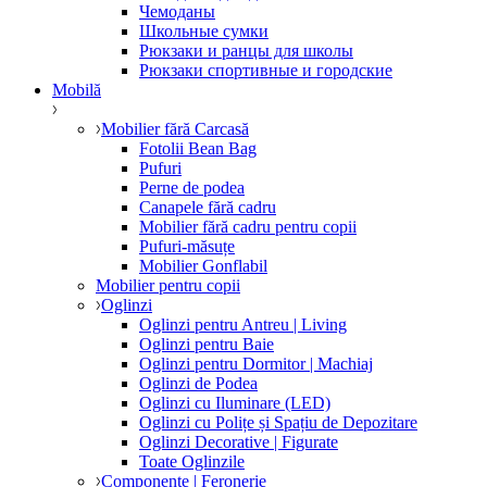
Чемоданы
Школьные сумки
Рюкзаки и ранцы для школы
Рюкзаки спортивные и городские
Mobilă
Mobilier fără Carcasă
Fotolii Bean Bag
Pufuri
Perne de podea
Canapele fără cadru
Mobilier fără cadru pentru copii
Pufuri-măsuțe
Mobilier Gonflabil
Mobilier pentru copii
Oglinzi
Oglinzi pentru Antreu | Living
Oglinzi pentru Baie
Oglinzi pentru Dormitor | Machiaj
Oglinzi de Podea
Oglinzi cu Iluminare (LED)
Oglinzi cu Polițe și Spațiu de Depozitare
Oglinzi Decorative | Figurate
Toate Oglinzile
Componente | Feronerie