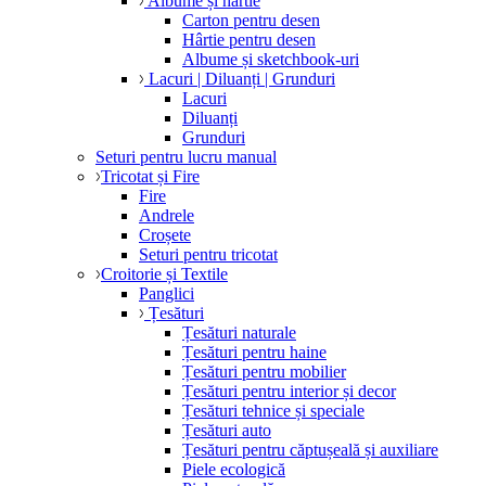
Albume și hârtie
Carton pentru desen
Hârtie pentru desen
Albume și sketchbook-uri
Lacuri | Diluanți | Grunduri
Lacuri
Diluanți
Grunduri
Seturi pentru lucru manual
Tricotat și Fire
Fire
Andrele
Croșete
Seturi pentru tricotat
Croitorie și Textile
Panglici
Țesături
Țesături naturale
Țesături pentru haine
Țesături pentru mobilier
Țesături pentru interior și decor
Țesături tehnice și speciale
Țesături auto
Țesături pentru căptușeală și auxiliare
Piele ecologică