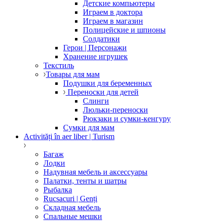
Детские компьютеры
Играем в доктора
Играем в магазин
Полицейские и шпионы
Солдатики
Герои | Персонажи
Хранение игрушек
Текстиль
Товары для мам
Подушки для беременных
Переноски для детей
Слинги
Люльки-переноски
Рюкзаки и сумки-кенгуру
Сумки для мам
Activități în aer liber | Turism
Багаж
Лодки
Надувная мебель и аксессуары
Палатки, тенты и шатры
Рыбалка
Rucsacuri | Genți
Складная мебель
Спальные мешки