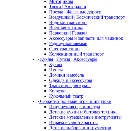
Мотоциклы
Треки | Авторалли
Поезда | Железные дороги
Воздушный | Космический транспорт
Водный транспорт
Военная техника
Парковки | Гаражи
Аксессуары и запчасти для машинок
Радиоуправляемые
Спецтранспорт
Коллекционный транспорт
Куклы | Пупсы | Аксессуары
Куклы
Пупсы
Домики и мебель
Одежда и аксессуары
Транспорт для кукол
Коляски
Кукольный театр
Сюжетно-ролевые игры и игрушки
Игрушечная еда и посуда
Детские кухни и бытовая техника
Детские музыкальные инструменты
Играем в салон красоты
Детские наборы инструментов