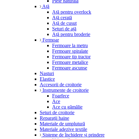
Piele naturală
Ață
Ață pentru overlock
Ață cerată
Ață de cusut
Seturi de ață
Ață pentru broderie
Fermoar
Fermoare la metru
Fermoare spiralate
Fermoare tip tractor
Fermoare metalice
Fermoare ascunse
Nasturi
Elastice
Accesorii de croitorie
Instrumente de croitorie
Foarfece
Ace
Ace cu gămălie
Seturi de croitorie
Reparații haine
Materiale de umplutură
Materiale adezive textile
Sisteme de închidere și prindere