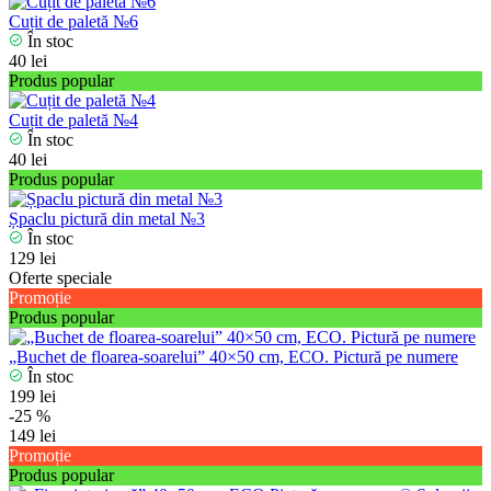
Cuțit de paletă №6
În stoc
40 lei
Produs popular
Cuțit de paletă №4
În stoc
40 lei
Produs popular
Șpaclu pictură din metal №3
În stoc
129 lei
Oferte speciale
Promoție
Produs popular
„Buchet de floarea-soarelui” 40×50 cm, ECO. Pictură pe numere
În stoc
199 lei
-25 %
149 lei
Promoție
Produs popular