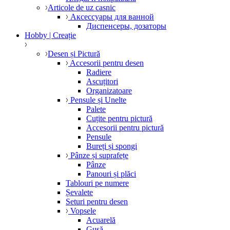
Articole de uz casnic
Аксессуары для ванной
Диспенсеры, дозаторы
Hobby | Creație
Desen și Pictură
Accesorii pentru desen
Radiere
Ascuțitori
Organizatoare
Pensule și Unelte
Palete
Cuțite pentru pictură
Accesorii pentru pictură
Pensule
Bureți și spongi
Pânze și suprafețe
Pânze
Panouri și plăci
Tablouri pe numere
Șevalete
Seturi pentru desen
Vopsele
Acuarelă
Gușă