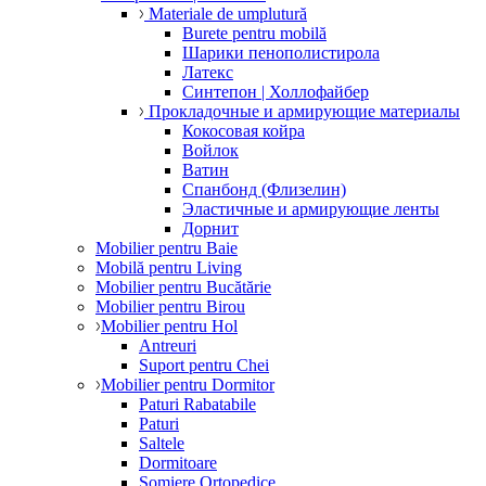
Materiale de umplutură
Burete pentru mobilă
Шарики пенополистирола
Латекс
Синтепон | Холлофайбер
Прокладочные и армирующие материалы
Кокосовая койра
Войлок
Ватин
Спанбонд (Флизелин)
Эластичные и армирующие ленты
Дорнит
Mobilier pentru Baie
Mobilă pentru Living
Mobilier pentru Bucătărie
Mobilier pentru Birou
Mobilier pentru Hol
Antreuri
Suport pentru Chei
Mobilier pentru Dormitor
Paturi Rabatabile
Paturi
Saltele
Dormitoare
Somiere Ortopedice