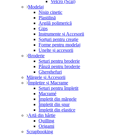
Velcro (Scai)
Modelaj
Nisip cinetic
Plastilină
Argilă polimerică
Gips
Instrumente și Accesorii
Șorțuri pentru creație
Forme pentru modelaj
Unelte și accesorii
Broderie
Seturi pentru broderie
Pânză pentru broderie
Gherghefuri
Mărgele și Accesorii
Împletire și Macrame
Seturi pentru împletit
Macramé
Împletit din mărgele
Împletit din șnur
Împletit din elastice
Artă din hârtie
Quilling
Origami
Scrapbooking