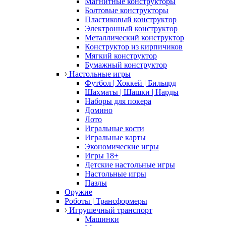
Магнитные конструкторы
Болтовые конструкторы
Пластиковый конструктор
Электронный конструктор
Металлический конструктор
Конструктор из кирпичиков
Мягкий конструктор
Бумажный конструктор
Настольные игры
Футбол | Хоккей | Бильярд
Шахматы | Шашки | Нарды
Наборы для покера
Домино
Лото
Игральные кости
Игральные карты
Экономические игры
Игры 18+
Детские настольные игры
Настольные игры
Пазлы
Оружие
Роботы | Трансформеры
Игрушечный транспорт
Машинки