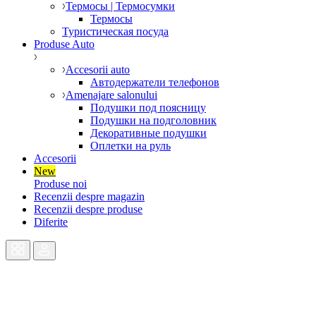
Термосы | Термосумки
Термосы
Туристическая посуда
Produse Auto
Accesorii auto
Автодержатели телефонов
Amenajare salonului
Подушки под поясницу
Подушки на подголовник
Декоративные подушки
Оплетки на руль
Accesorii
New
Produse noi
Recenzii despre magazin
Recenzii despre produse
Diferite