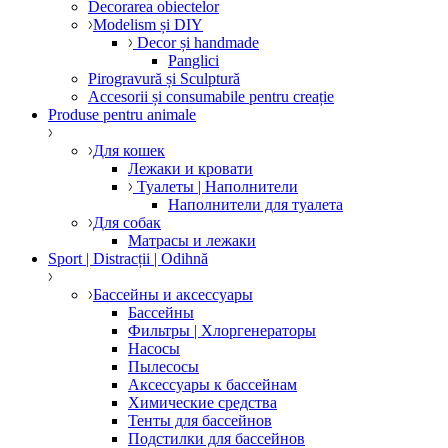
Decorarea obiectelor
Modelism și DIY
Decor și handmade
Panglici
Pirogravură și Sculptură
Accesorii și consumabile pentru creație
Produse pentru animale
Для кошек
Лежаки и кровати
Туалеты | Наполнители
Наполнители для туалета
Для собак
Матрасы и лежаки
Sport | Distracții | Odihnă
Бассейны и аксессуары
Бассейны
Фильтры | Хлоргенераторы
Насосы
Пылесосы
Аксессуары к бассейнам
Химические средства
Тенты для бассейнов
Подстилки для бассейнов