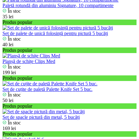
Paletă rotundă din aluminiu Signature, 10 compartimente
În stoc
35 lei
Produs popular
Set de palete de unică folosință pentru pictură 5 bucăți
În stoc
40 lei
Produs popular
Planșă de schițe Clips Med
În stoc
199 lei
Produs popular
Set de сuțite de paletă Palette Knife Set 5 buc.
În stoc
50 lei
Produs popular
Set de spacle pictură din metal, 5 bucăți
În stoc
169 lei
Produs popular