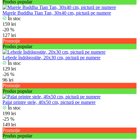
Produs popular
Marele Buddha Tian Tan, 30x40 cm, pictură pe numere
În stoc
159 lei
-20 %
127 lei
Promoție
Produs popular
Lebede îndrăgostite, 20x30 cm, pictură pe numere
În stoc
129 lei
-26 %
96 lei
Promoție
Produs popular
Palat printre stele, 40x50 cm, pictură pe numere
În stoc
199 lei
-25 %
149 lei
Promoție
Produs popular