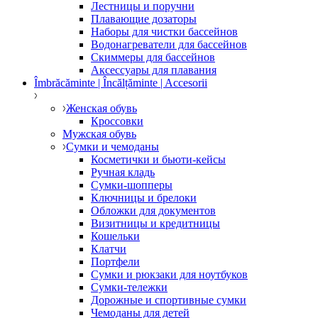
Лестницы и поручни
Плавающие дозаторы
Наборы для чистки бассейнов
Водонагреватели для бассейнов
Скиммеры для бассейнов
Аксессуары для плавания
Îmbrăcăminte | Încălțăminte | Accesorii
Женская обувь
Кроссовки
Мужская обувь
Сумки и чемоданы
Косметички и бьюти-кейсы
Ручная кладь
Сумки-шопперы
Ключницы и брелоки
Обложки для документов
Визитницы и кредитницы
Кошельки
Клатчи
Портфели
Сумки и рюкзаки для ноутбуков
Сумки-тележки
Дорожные и спортивные сумки
Чемоданы для детей