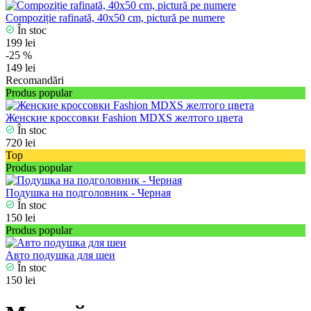
Compoziție rafinată, 40x50 cm, pictură pe numere
În stoc
199 lei
-25 %
149 lei
Recomandări
Produs popular
Женские кроссовки Fashion MDXS желтого цвета
În stoc
720 lei
Top
Produs popular
Подушка на подголовник - Черная
În stoc
150 lei
Produs popular
Авто подушка для шеи
În stoc
150 lei