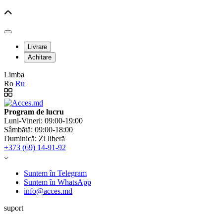
Livrare
Achitare
Limba
Ro
Ru
Program de lucru
Luni-Vineri: 09:00-19:00
Sâmbătă: 09:00-18:00
Duminică: Zi liberă
+373 (69) 14-91-92
Suntem în Telegram
Suntem în WhatsApp
info@acces.md
suport