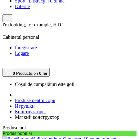
Sport | Distracții | Odihnă
Diferite
I'm looking, for example,
HTC
Cabinetul personal
Înregistrare
Logare
0
Products,
on
0 lei
Coșul de cumpărături este gol!
Produse pentru copii
Игрушки
Конструкторы
Мягкий конструктор
Produse noi
Produs popular