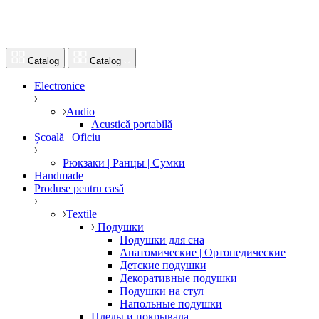
Catalog
Catalog
Electronice
Audio
Acustică portabilă
Școală | Oficiu
Рюкзаки | Ранцы | Сумки
Handmade
Produse pentru casă
Textile
Подушки
Подушки для сна
Анатомические | Ортопедические
Детские подушки
Декоративные подушки
Подушки на стул
Напольные подушки
Пледы и покрывала