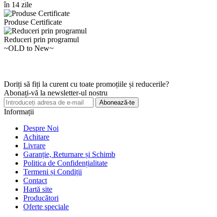
în 14 zile
Produse Certificate
Reduceri prin programul
~OLD to New~
Doriți să fiți la curent cu toate promoțiile și reducerile?
Abonați-vă la newsletter-ul nostru
Abonează-te
Informații
Despre Noi
Achitare
Livrare
Garanție, Returnare și Schimb
Politica de Confidențialitate
Termeni și Condiții
Contact
Hartă site
Producători
Oferte speciale