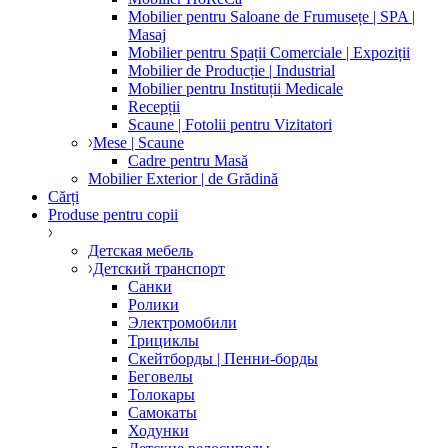
Mobilier pentru Saloane de Frumusețe | SPA |
Masaj
Mobilier pentru Spații Comerciale | Expoziții
Mobilier de Producție | Industrial
Mobilier pentru Instituții Medicale
Recepții
Scaune | Fotolii pentru Vizitatori
Mese | Scaune
Cadre pentru Masă
Mobilier Exterior | de Grădină
Cărți
Produse pentru copii
Детская мебель
Детский транспорт
Санки
Ролики
Электромобили
Трициклы
Скейтборды | Пенни-борды
Беговелы
Толокары
Самокаты
Ходунки