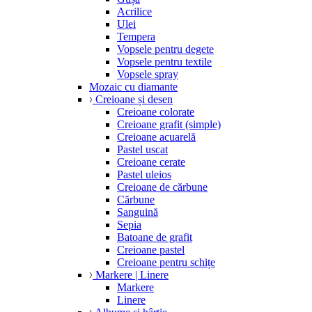
Acrilice
Ulei
Tempera
Vopsele pentru degete
Vopsele pentru textile
Vopsele spray
Mozaic cu diamante
Creioane și desen
Creioane colorate
Creioane grafit (simple)
Creioane acuarelă
Pastel uscat
Creioane cerate
Pastel uleios
Creioane de cărbune
Cărbune
Sanguină
Sepia
Batoane de grafit
Creioane pastel
Creioane pentru schițe
Markere | Linere
Markere
Linere