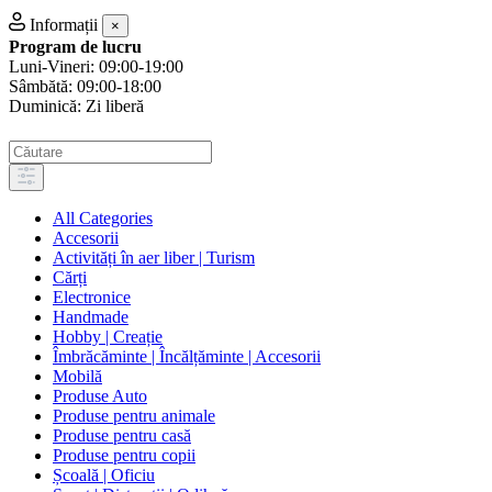
Informații
×
Program de lucru
Luni-Vineri: 09:00-19:00
Sâmbătă: 09:00-18:00
Duminică: Zi liberă
All Categories
Accesorii
Activități în aer liber | Turism
Cărți
Electronice
Handmade
Hobby | Creație
Îmbrăcăminte | Încălțăminte | Accesorii
Mobilă
Produse Auto
Produse pentru animale
Produse pentru casă
Produse pentru copii
Școală | Oficiu