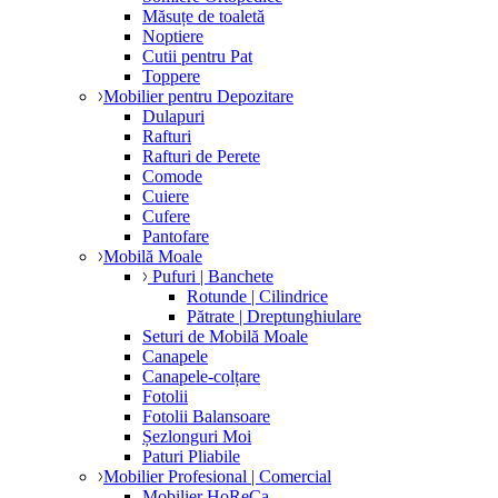
Măsuțe de toaletă
Noptiere
Cutii pentru Pat
Toppere
Mobilier pentru Depozitare
Dulapuri
Rafturi
Rafturi de Perete
Comode
Cuiere
Cufere
Pantofare
Mobilă Moale
Pufuri | Banchete
Rotunde | Cilindrice
Pătrate | Dreptunghiulare
Seturi de Mobilă Moale
Canapele
Canapele-colțare
Fotolii
Fotolii Balansoare
Șezlonguri Moi
Paturi Pliabile
Mobilier Profesional | Comercial
Mobilier HoReCa