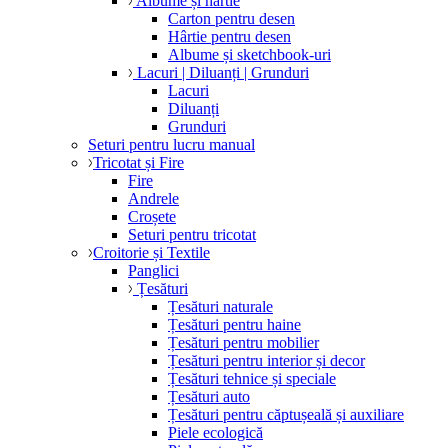
Albume și hârtie
Carton pentru desen
Hârtie pentru desen
Albume și sketchbook-uri
Lacuri | Diluanți | Grunduri
Lacuri
Diluanți
Grunduri
Seturi pentru lucru manual
Tricotat și Fire
Fire
Andrele
Croșete
Seturi pentru tricotat
Croitorie și Textile
Panglici
Țesături
Țesături naturale
Țesături pentru haine
Țesături pentru mobilier
Țesături pentru interior și decor
Țesături tehnice și speciale
Țesături auto
Țesături pentru căptușeală și auxiliare
Piele ecologică