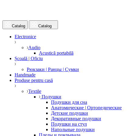
Catalog
Catalog
Electronice
Audio
Acustică portabilă
Școală | Oficiu
Рюкзаки | Ранцы | Сумки
Handmade
Produse pentru casă
Textile
Подушки
Подушки для сна
Анатомические | Ортопедические
Детские подушки
Декоративные подушки
Подушки на стул
Напольные подушки
Пледы и покрывала