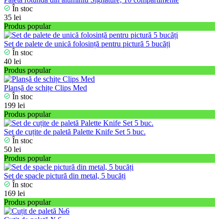
În stoc
35 lei
Produs popular
Set de palete de unică folosință pentru pictură 5 bucăți
În stoc
40 lei
Produs popular
Planșă de schițe Clips Med
În stoc
199 lei
Produs popular
Set de сuțite de paletă Palette Knife Set 5 buc.
În stoc
50 lei
Produs popular
Set de spacle pictură din metal, 5 bucăți
În stoc
169 lei
Produs popular