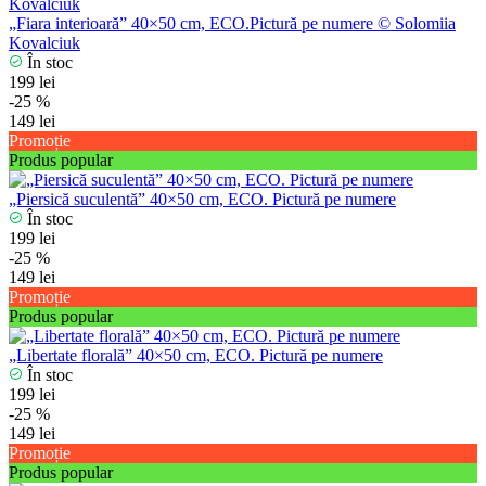
„Fiara interioară” 40×50 cm, ECO.Pictură pe numere © Solomiia
Kovalciuk
În stoc
199 lei
-25 %
149 lei
Promoție
Produs popular
„Piersică suculentă” 40×50 cm, ECO. Pictură pe numere
În stoc
199 lei
-25 %
149 lei
Promoție
Produs popular
„Libertate florală” 40×50 cm, ECO. Pictură pe numere
În stoc
199 lei
-25 %
149 lei
Promoție
Produs popular