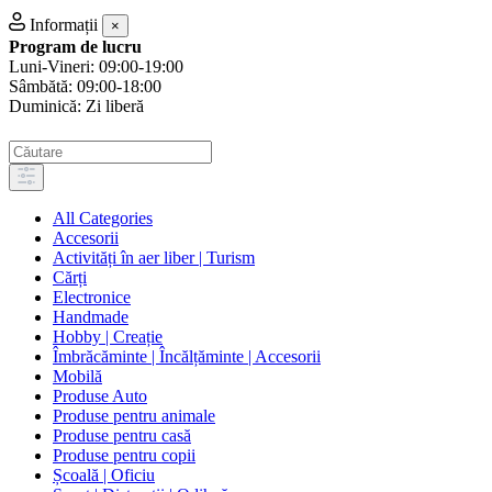
Informații
×
Program de lucru
Luni-Vineri: 09:00-19:00
Sâmbătă: 09:00-18:00
Duminică: Zi liberă
All Categories
Accesorii
Activități în aer liber | Turism
Cărți
Electronice
Handmade
Hobby | Creație
Îmbrăcăminte | Încălțăminte | Accesorii
Mobilă
Produse Auto
Produse pentru animale
Produse pentru casă
Produse pentru copii
Școală | Oficiu