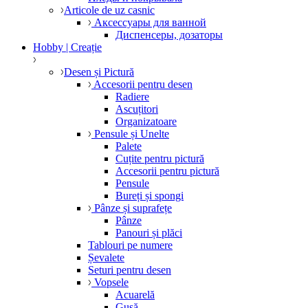
Articole de uz casnic
Аксессуары для ванной
Диспенсеры, дозаторы
Hobby | Creație
Desen și Pictură
Accesorii pentru desen
Radiere
Ascuțitori
Organizatoare
Pensule și Unelte
Palete
Cuțite pentru pictură
Accesorii pentru pictură
Pensule
Bureți și spongi
Pânze și suprafețe
Pânze
Panouri și plăci
Tablouri pe numere
Șevalete
Seturi pentru desen
Vopsele
Acuarelă
Gușă