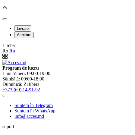
Livrare
Achitare
Limba
Ro
Ru
Program de lucru
Luni-Vineri: 09:00-19:00
Sâmbătă: 09:00-18:00
Duminică: Zi liberă
+373 (69) 14-91-92
Suntem în Telegram
Suntem în WhatsApp
info@acces.md
suport