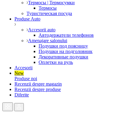
Термосы | Термосумки
Термосы
Туристическая посуда
Produse Auto
Accesorii auto
Автодержатели телефонов
Amenajare salonului
Подушки под поясницу
Подушки на подголовник
Декоративные подушки
Оплетки на руль
Accesorii
New
Produse noi
Recenzii despre magazin
Recenzii despre produse
Diferite