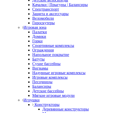
Детские велосипеды
Качалки | Прыгуны | Балансиры
Спецтранспорт
Защита и аксессуары
Веломобили
Гироскутеры
Игровая зона
Палатки
Домики
Горки
Спортивные комплексы
Ограждения
Напольное покрытие
Батуты
Сухие бассейны
Вигвамы
Надувные игровые комплексы
Игровые комплексы
Песочницы
Балансиры
Детские бассейны
Мягкие игровые модули
Игрушки
Конструкторы
Деревянные конструкторы