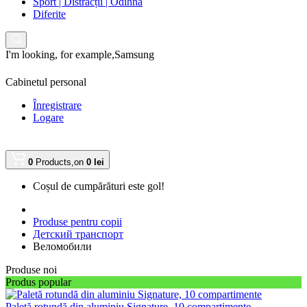
Sport | Distracții | Odihnă
Diferite
I'm looking, for example,
Samsung
Cabinetul personal
Înregistrare
Logare
0
Products,
on
0 lei
Coșul de cumpărături este gol!
Produse pentru copii
Детский транспорт
Веломобили
Produse noi
Produs popular
Paletă rotundă din aluminiu Signature, 10 compartimente