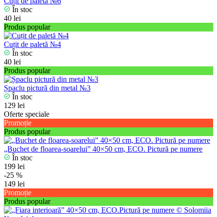
Cuțit de paletă №6
În stoc
40 lei
Produs popular
Cuțit de paletă №4
În stoc
40 lei
Produs popular
Șpaclu pictură din metal №3
În stoc
129 lei
Oferte speciale
Promoție
Produs popular
„Buchet de floarea-soarelui” 40×50 cm, ECO. Pictură pe numere
În stoc
199 lei
-25 %
149 lei
Promoție
Produs popular