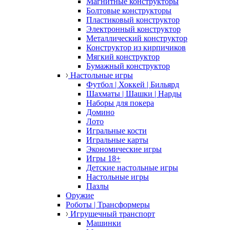
Магнитные конструкторы
Болтовые конструкторы
Пластиковый конструктор
Электронный конструктор
Металлический конструктор
Конструктор из кирпичиков
Мягкий конструктор
Бумажный конструктор
Настольные игры
Футбол | Хоккей | Бильярд
Шахматы | Шашки | Нарды
Наборы для покера
Домино
Лото
Игральные кости
Игральные карты
Экономические игры
Игры 18+
Детские настольные игры
Настольные игры
Пазлы
Оружие
Роботы | Трансформеры
Игрушечный транспорт
Машинки