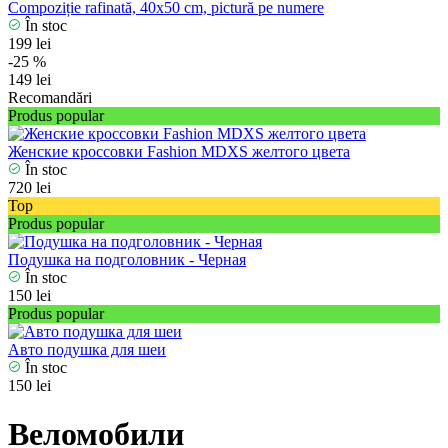
Compoziție rafinată, 40x50 cm, pictură pe numere
În stoc
199 lei
-25 %
149 lei
Recomandări
Produs popular
Женские кроссовки Fashion MDXS желтого цвета
În stoc
720 lei
Top
Produs popular
Подушка на подголовник - Черная
În stoc
150 lei
Produs popular
Авто подушка для шеи
În stoc
150 lei
Веломобили