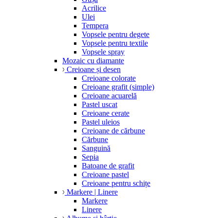
Acrilice
Ulei
Tempera
Vopsele pentru degete
Vopsele pentru textile
Vopsele spray
Mozaic cu diamante
Creioane și desen
Creioane colorate
Creioane grafit (simple)
Creioane acuarelă
Pastel uscat
Creioane cerate
Pastel uleios
Creioane de cărbune
Cărbune
Sanguină
Sepia
Batoane de grafit
Creioane pastel
Creioane pentru schițe
Markere | Linere
Markere
Linere