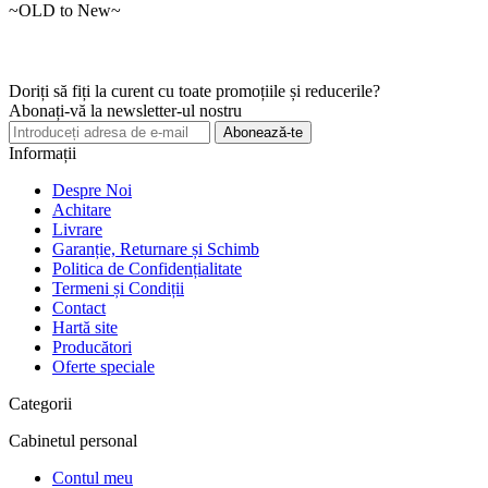
~OLD to New~
Doriți să fiți la curent cu toate promoțiile și reducerile?
Abonați-vă la newsletter-ul nostru
Abonează-te
Informații
Despre Noi
Achitare
Livrare
Garanție, Returnare și Schimb
Politica de Confidențialitate
Termeni și Condiții
Contact
Hartă site
Producători
Oferte speciale
Categorii
Cabinetul personal
Contul meu