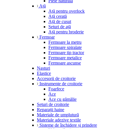
Piele naturală
Ață
Ață pentru overlock
Ață cerată
Ață de cusut
Seturi de ață
Ață pentru broderie
Fermoar
Fermoare la metru
Fermoare spiralate
Fermoare tip tractor
Fermoare metalice
Fermoare ascunse
Nasturi
Elastice
Accesorii de croitorie
Instrumente de croitorie
Foarfece
Ace
Ace cu gămălie
Seturi de croitorie
Reparații haine
Materiale de umplutură
Materiale adezive textile
Sisteme de închidere și prindere