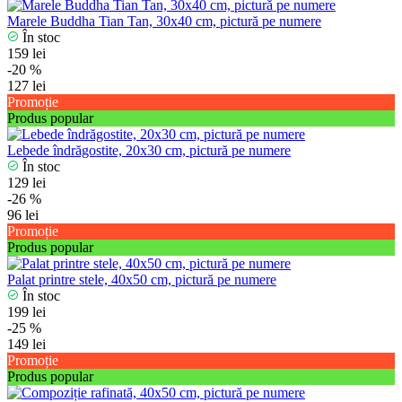
Marele Buddha Tian Tan, 30x40 cm, pictură pe numere
În stoc
159 lei
-20 %
127 lei
Promoție
Produs popular
Lebede îndrăgostite, 20x30 cm, pictură pe numere
În stoc
129 lei
-26 %
96 lei
Promoție
Produs popular
Palat printre stele, 40x50 cm, pictură pe numere
În stoc
199 lei
-25 %
149 lei
Promoție
Produs popular