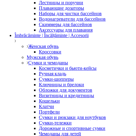
Лестницы и поручни
Плавающие дозаторы
Наборы для чистки бассейнов
Водонагреватели для бассейнов
Скиммеры для бассейнов
Аксессуары для плавания
Îmbrăcăminte | Încălțăminte | Accesorii
Женская обувь
Кроссовки
Мужская обувь
Сумки и чемоданы
Косметички и бьюти-кейсы
Ручная кладь
Сумки-шопперы
Ключницы и брелоки
Обложки для документов
Визитницы и кредитницы
Кошельки
Клатчи
Портфели
Сумки и рюкзаки для ноутбуков
Сумки-тележки
Дорожные и спортивные сумки
Чемоданы для детей