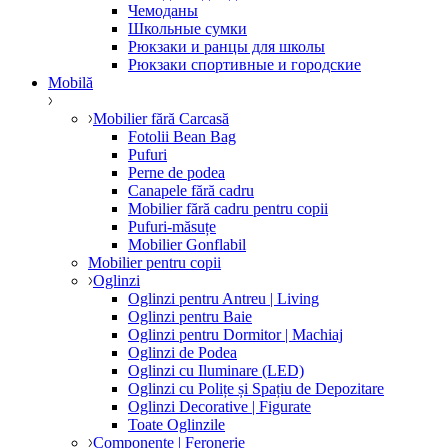
Чемоданы
Школьные сумки
Рюкзаки и ранцы для школы
Рюкзаки спортивные и городские
Mobilă
Mobilier fără Carcasă
Fotolii Bean Bag
Pufuri
Perne de podea
Canapele fără cadru
Mobilier fără cadru pentru copii
Pufuri-măsuțe
Mobilier Gonflabil
Mobilier pentru copii
Oglinzi
Oglinzi pentru Antreu | Living
Oglinzi pentru Baie
Oglinzi pentru Dormitor | Machiaj
Oglinzi de Podea
Oglinzi cu Iluminare (LED)
Oglinzi cu Polițe și Spațiu de Depozitare
Oglinzi Decorative | Figurate
Toate Oglinzile
Componente | Feronerie