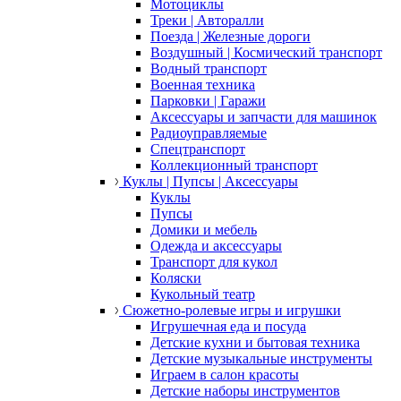
Мотоциклы
Треки | Авторалли
Поезда | Железные дороги
Воздушный | Космический транспорт
Водный транспорт
Военная техника
Парковки | Гаражи
Аксессуары и запчасти для машинок
Радиоуправляемые
Спецтранспорт
Коллекционный транспорт
Куклы | Пупсы | Аксессуары
Куклы
Пупсы
Домики и мебель
Одежда и аксессуары
Транспорт для кукол
Коляски
Кукольный театр
Сюжетно-ролевые игры и игрушки
Игрушечная еда и посуда
Детские кухни и бытовая техника
Детские музыкальные инструменты
Играем в салон красоты
Детские наборы инструментов