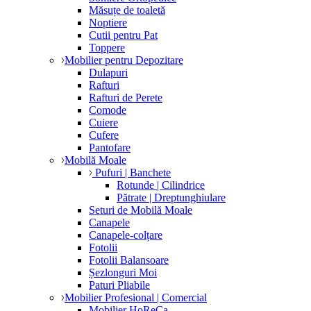
Măsuțe de toaletă
Noptiere
Cutii pentru Pat
Toppere
Mobilier pentru Depozitare
Dulapuri
Rafturi
Rafturi de Perete
Comode
Cuiere
Cufere
Pantofare
Mobilă Moale
Pufuri | Banchete
Rotunde | Cilindrice
Pătrate | Dreptunghiulare
Seturi de Mobilă Moale
Canapele
Canapele-colțare
Fotolii
Fotolii Balansoare
Șezlonguri Moi
Paturi Pliabile
Mobilier Profesional | Comercial
Mobilier HoReCa