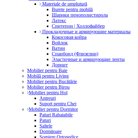
Materiale de umplutură
Burete pentru mobilă
Шарики пенополистирола
Латекс
Синтепон | Холлофайбер
Прокладочные и армирующие материалы
Кокосовая койра
Войлок
Ватин
Спанбонд (Флизелин)
Эластичные и армирующие ленты
Дорнит
Mobilier pentru Baie
Mobilă pentru Living
Mobilier pentru Bucătărie
Mobilier pentru Birou
Mobilier pentru Hol
Antreuri
Suport pentru Chei
Mobilier pentru Dormitor
Paturi Rabatabile
Paturi
Saltele
Dormitoare
Somiere Ortopedice