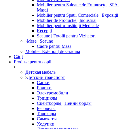
Mobilier pentru Saloane de Frumusețe | SPA |
Masaj
Mobilier pentru Spații Comerciale | Expoziții
Mobilier de Producție | Industrial
Mobilier pentru Instituții Medicale
Recepții
Scaune | Fotolii pentru Vizitatori
Mese | Scaune
Cadre pentru Masă
Mobilier Exterior | de Grădină
Cărți
Produse pentru copii
Детская мебель
Детский транспорт
Санки
Ролики
Электромобили
Трициклы
Скейтборды | Пенни-борды
Беговелы
Толокары
Самокаты
Ходунки