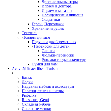
Детские компьютеры
Играем в доктора
Играем в магазин
Полицейские и шпионы
Солдатики
Герои | Персонажи
Хранение игрушек
Текстиль
Товары для мам
Подушки для беременных
Переноски для детей
Слинги
Люльки-переноски
Рюкзаки и сумки-кенгуру
Сумки для мам
Activități în aer liber | Turism
Багаж
Лодки
Надувная мебель и аксессуары
Палатки, тенты и шатры
Рыбалка
Rucsacuri | Genți
Складная мебель
Спальные мешки