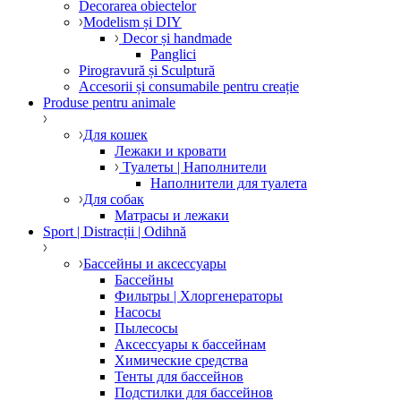
Decorarea obiectelor
Modelism și DIY
Decor și handmade
Panglici
Pirogravură și Sculptură
Accesorii și consumabile pentru creație
Produse pentru animale
Для кошек
Лежаки и кровати
Туалеты | Наполнители
Наполнители для туалета
Для собак
Матрасы и лежаки
Sport | Distracții | Odihnă
Бассейны и аксессуары
Бассейны
Фильтры | Хлоргенераторы
Насосы
Пылесосы
Аксессуары к бассейнам
Химические средства
Тенты для бассейнов
Подстилки для бассейнов