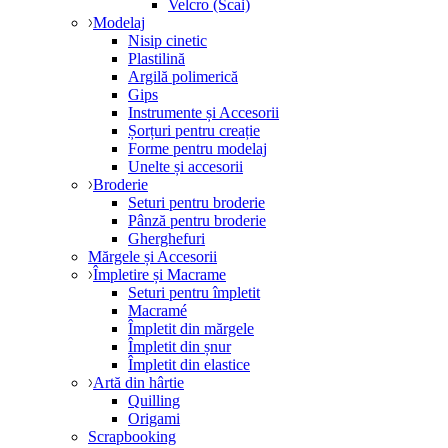
Velcro (Scai)
Modelaj
Nisip cinetic
Plastilină
Argilă polimerică
Gips
Instrumente și Accesorii
Șorțuri pentru creație
Forme pentru modelaj
Unelte și accesorii
Broderie
Seturi pentru broderie
Pânză pentru broderie
Gherghefuri
Mărgele și Accesorii
Împletire și Macrame
Seturi pentru împletit
Macramé
Împletit din mărgele
Împletit din șnur
Împletit din elastice
Artă din hârtie
Quilling
Origami
Scrapbooking