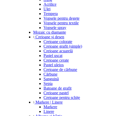
Acrilice
Ulei
Tempera
Vopsele pentru degete
Vopsele pentru textile
Vopsele spray
Mozaic cu diamante
Creioane și desen
Creioane colorate
Creioane grafit (simple)
Creioane acuarelă
Pastel uscat
Creioane cerate
Pastel uleios
Creioane de cărbune
Cărbune
Sanguină
Sepia
Batoane de grafit
Creioane pastel
Creioane pentru schițe
Markere | Linere
Markere
Linere