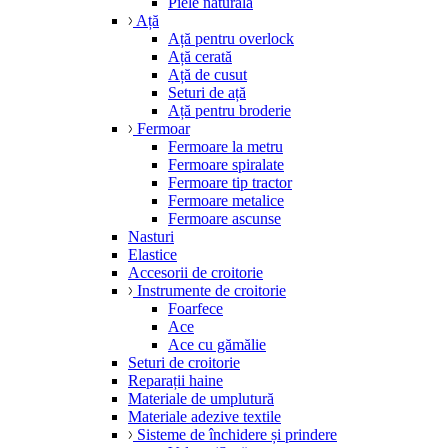
Piele naturală
Ață
Ață pentru overlock
Ață cerată
Ață de cusut
Seturi de ață
Ață pentru broderie
Fermoar
Fermoare la metru
Fermoare spiralate
Fermoare tip tractor
Fermoare metalice
Fermoare ascunse
Nasturi
Elastice
Accesorii de croitorie
Instrumente de croitorie
Foarfece
Ace
Ace cu gămălie
Seturi de croitorie
Reparații haine
Materiale de umplutură
Materiale adezive textile
Sisteme de închidere și prindere