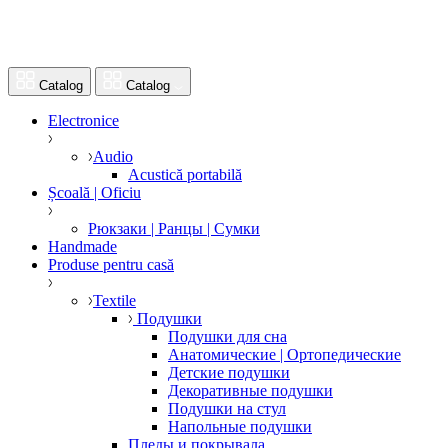
Catalog
Catalog
Electronice
Audio
Acustică portabilă
Școală | Oficiu
Рюкзаки | Ранцы | Сумки
Handmade
Produse pentru casă
Textile
Подушки
Подушки для сна
Анатомические | Ортопедические
Детские подушки
Декоративные подушки
Подушки на стул
Напольные подушки
Пледы и покрывала