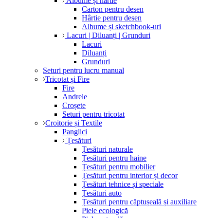
Albume și hârtie
Carton pentru desen
Hârtie pentru desen
Albume și sketchbook-uri
Lacuri | Diluanți | Grunduri
Lacuri
Diluanți
Grunduri
Seturi pentru lucru manual
Tricotat și Fire
Fire
Andrele
Croșete
Seturi pentru tricotat
Croitorie și Textile
Panglici
Țesături
Țesături naturale
Țesături pentru haine
Țesături pentru mobilier
Țesături pentru interior și decor
Țesături tehnice și speciale
Țesături auto
Țesături pentru căptușeală și auxiliare
Piele ecologică