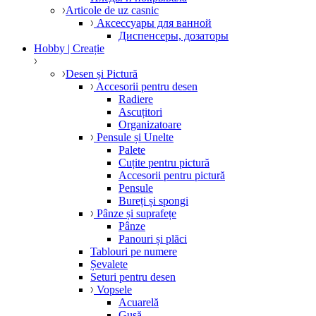
Articole de uz casnic
Аксессуары для ванной
Диспенсеры, дозаторы
Hobby | Creație
Desen și Pictură
Accesorii pentru desen
Radiere
Ascuțitori
Organizatoare
Pensule și Unelte
Palete
Cuțite pentru pictură
Accesorii pentru pictură
Pensule
Bureți și spongi
Pânze și suprafețe
Pânze
Panouri și plăci
Tablouri pe numere
Șevalete
Seturi pentru desen
Vopsele
Acuarelă
Gușă