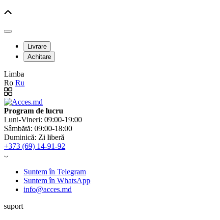
Livrare
Achitare
Limba
Ro
Ru
Program de lucru
Luni-Vineri: 09:00-19:00
Sâmbătă: 09:00-18:00
Duminică: Zi liberă
+373 (69) 14-91-92
Suntem în Telegram
Suntem în WhatsApp
info@acces.md
suport