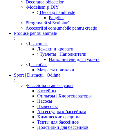
Decorarea obiectelor
Modelism și DIY
Decor și handmade
Panglici
Pirogravură și Sculptură
Accesorii și consumabile pentru creație
Produse pentru animale
Для кошек
Лежаки и кровати
Туалеты | Наполнители
Наполнители для туалета
Для собак
Матрасы и лежаки
Sport | Distracții | Odihnă
Бассейны и аксессуары
Бассейны
Фильтры | Хлоргенераторы
Насосы
Пылесосы
Аксессуары к бассейнам
Химические средства
Тенты для бассейнов
Подстилки для бассейнов