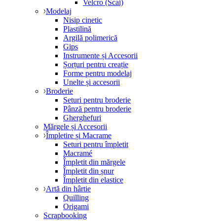
Velcro (Scai)
Modelaj
Nisip cinetic
Plastilină
Argilă polimerică
Gips
Instrumente și Accesorii
Șorțuri pentru creație
Forme pentru modelaj
Unelte și accesorii
Broderie
Seturi pentru broderie
Pânză pentru broderie
Gherghefuri
Mărgele și Accesorii
Împletire și Macrame
Seturi pentru împletit
Macramé
Împletit din mărgele
Împletit din șnur
Împletit din elastice
Artă din hârtie
Quilling
Origami
Scrapbooking