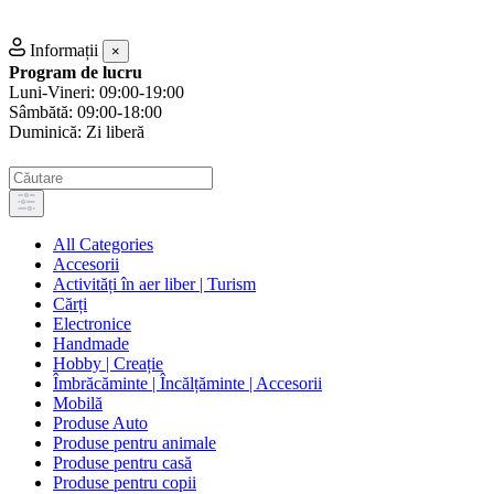
Informații
×
Program de lucru
Luni-Vineri: 09:00-19:00
Sâmbătă: 09:00-18:00
Duminică: Zi liberă
All Categories
Accesorii
Activități în aer liber | Turism
Cărți
Electronice
Handmade
Hobby | Creație
Îmbrăcăminte | Încălțăminte | Accesorii
Mobilă
Produse Auto
Produse pentru animale
Produse pentru casă
Produse pentru copii