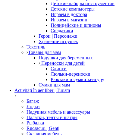
Детские наборы инструментов
Детские компьютеры
Играем в доктора
Играем в магазин
Полицейские и шпионы
Солдатики
Герои | Персонажи
Хранение игрушек
Текстиль
Товары для мам
Подушки для беременных
Переноски для детей
Слинги
Люльки-переноски
Рюкзаки и сумки-кенгуру
Сумки для мам
Activități în aer liber | Turism
Багаж
Лодки
Надувная мебель и аксессуары
Палатки, тенты и шатры
Рыбалка
Rucsacuri | Genți
Складная мебель