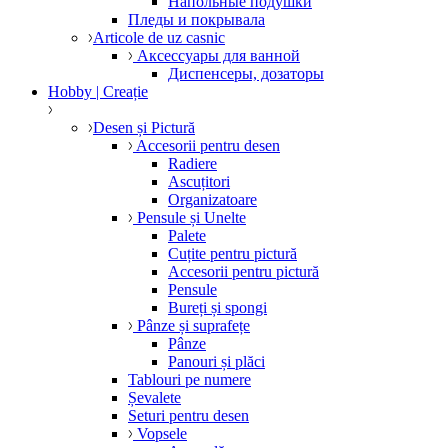
Напольные подушки
Пледы и покрывала
Articole de uz casnic
Аксессуары для ванной
Диспенсеры, дозаторы
Hobby | Creație
Desen și Pictură
Accesorii pentru desen
Radiere
Ascuțitori
Organizatoare
Pensule și Unelte
Palete
Cuțite pentru pictură
Accesorii pentru pictură
Pensule
Bureți și spongi
Pânze și suprafețe
Pânze
Panouri și plăci
Tablouri pe numere
Șevalete
Seturi pentru desen
Vopsele