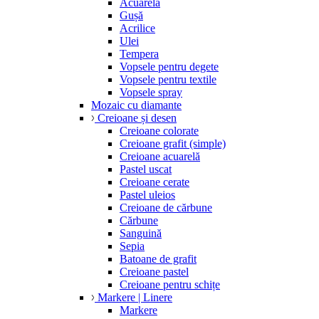
Acuarelă
Gușă
Acrilice
Ulei
Tempera
Vopsele pentru degete
Vopsele pentru textile
Vopsele spray
Mozaic cu diamante
Creioane și desen
Creioane colorate
Creioane grafit (simple)
Creioane acuarelă
Pastel uscat
Creioane cerate
Pastel uleios
Creioane de cărbune
Cărbune
Sanguină
Sepia
Batoane de grafit
Creioane pastel
Creioane pentru schițe
Markere | Linere
Markere