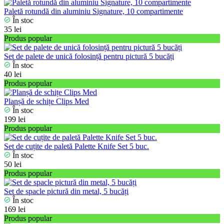
Paletă rotundă din aluminiu Signature, 10 compartimente
În stoc
35 lei
Produs popular
Set de palete de unică folosință pentru pictură 5 bucăți
În stoc
40 lei
Produs popular
Planșă de schițe Clips Med
În stoc
199 lei
Produs popular
Set de сuțite de paletă Palette Knife Set 5 buc.
În stoc
50 lei
Produs popular
Set de spacle pictură din metal, 5 bucăți
În stoc
169 lei
Produs popular