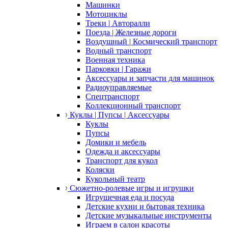
Машинки
Мотоциклы
Треки | Авторалли
Поезда | Железные дороги
Воздушный | Космический транспорт
Водный транспорт
Военная техника
Парковки | Гаражи
Аксессуары и запчасти для машинок
Радиоуправляемые
Спецтранспорт
Коллекционный транспорт
Куклы | Пупсы | Аксессуары
Куклы
Пупсы
Домики и мебель
Одежда и аксессуары
Транспорт для кукол
Коляски
Кукольный театр
Сюжетно-ролевые игры и игрушки
Игрушечная еда и посуда
Детские кухни и бытовая техника
Детские музыкальные инструменты
Играем в салон красоты