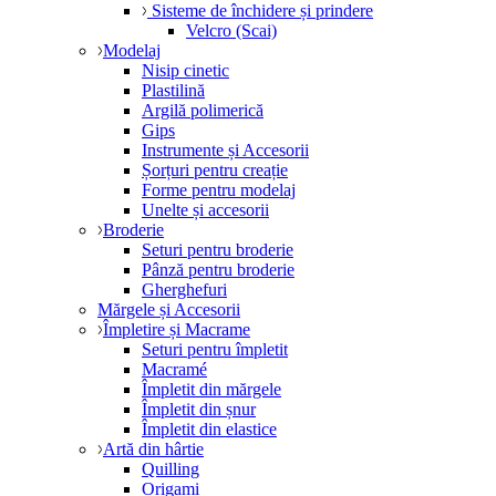
Sisteme de închidere și prindere
Velcro (Scai)
Modelaj
Nisip cinetic
Plastilină
Argilă polimerică
Gips
Instrumente și Accesorii
Șorțuri pentru creație
Forme pentru modelaj
Unelte și accesorii
Broderie
Seturi pentru broderie
Pânză pentru broderie
Gherghefuri
Mărgele și Accesorii
Împletire și Macrame
Seturi pentru împletit
Macramé
Împletit din mărgele
Împletit din șnur
Împletit din elastice
Artă din hârtie
Quilling
Origami