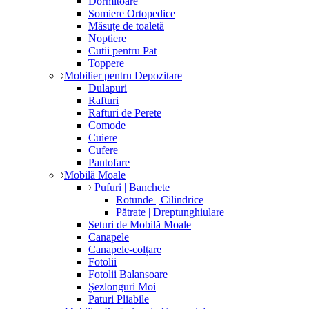
Dormitoare
Somiere Ortopedice
Măsuțe de toaletă
Noptiere
Cutii pentru Pat
Toppere
Mobilier pentru Depozitare
Dulapuri
Rafturi
Rafturi de Perete
Comode
Cuiere
Cufere
Pantofare
Mobilă Moale
Pufuri | Banchete
Rotunde | Cilindrice
Pătrate | Dreptunghiulare
Seturi de Mobilă Moale
Canapele
Canapele-colțare
Fotolii
Fotolii Balansoare
Șezlonguri Moi
Paturi Pliabile