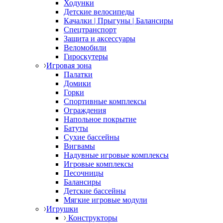
Ходунки
Детские велосипеды
Качалки | Прыгуны | Балансиры
Спецтранспорт
Защита и аксессуары
Веломобили
Гироскутеры
Игровая зона
Палатки
Домики
Горки
Спортивные комплексы
Ограждения
Напольное покрытие
Батуты
Сухие бассейны
Вигвамы
Надувные игровые комплексы
Игровые комплексы
Песочницы
Балансиры
Детские бассейны
Мягкие игровые модули
Игрушки
Конструкторы