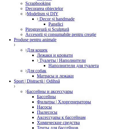
Scrapbooking
Decorarea obiectelor
Modelism și DIY
Decor și handmade
Panglici
Pirogravură și Sculptură
Accesorii și consumabile pentru creație
Produse pentru animale
Для кошек
Лежаки и кровати
Туалеты | Наполнители
Наполнители для туалета
Для собак
Матрасы и лежаки
Sport | Distracții | Odihnă
Бассейны и аксессуары
Бассейны
Фильтры | Хлоргенераторы
Насосы
Пылесосы
Аксессуары к бассейнам
Химические средства
Тенты для бассейнов