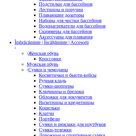
Подстилки для бассейнов
Лестницы и поручни
Плавающие дозаторы
Наборы для чистки бассейнов
Водонагреватели для бассейнов
Скиммеры для бассейнов
Аксессуары для плавания
Îmbrăcăminte | Încălțăminte | Accesorii
Женская обувь
Кроссовки
Мужская обувь
Сумки и чемоданы
Косметички и бьюти-кейсы
Ручная кладь
Сумки-шопперы
Ключницы и брелоки
Обложки для документов
Визитницы и кредитницы
Кошельки
Клатчи
Портфели
Сумки и рюкзаки для ноутбуков
Сумки-тележки
Дорожные и спортивные сумки