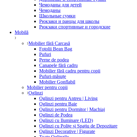
Чемоданы для детей
Чемоданы
Школьные сумки
Рюкзаки и ранцы для школы
Рюкзаки спортивные и городские
Mobilă
Mobilier fără Carcasă
Fotolii Bean Bag
Pufuri
Perne de podea
Canapele fără cadru
Mobilier fără cadru pentru copii
Pufuri-măsuțe
Mobilier Gonflabil
Mobilier pentru copii
Oglinzi
Oglinzi pentru Antreu | Living
Oglinzi pentru Baie
Oglinzi pentru Dormitor | Machiaj
Oglinzi de Podea
Oglinzi cu Iluminare (LED)
Oglinzi cu Polițe și Spațiu de Depozitare
Oglinzi Decorative | Figurate
Toate Oglinzile