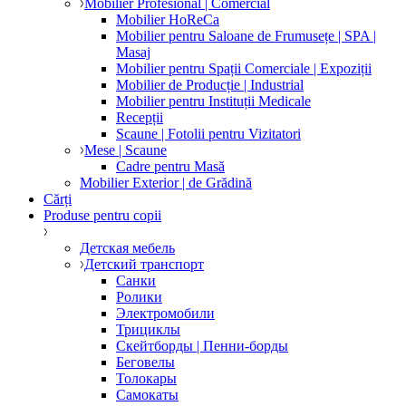
Mobilier Profesional | Comercial
Mobilier HoReCa
Mobilier pentru Saloane de Frumusețe | SPA |
Masaj
Mobilier pentru Spații Comerciale | Expoziții
Mobilier de Producție | Industrial
Mobilier pentru Instituții Medicale
Recepții
Scaune | Fotolii pentru Vizitatori
Mese | Scaune
Cadre pentru Masă
Mobilier Exterior | de Grădină
Cărți
Produse pentru copii
Детская мебель
Детский транспорт
Санки
Ролики
Электромобили
Трициклы
Скейтборды | Пенни-борды
Беговелы
Толокары
Самокаты