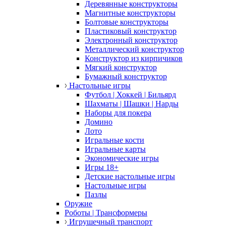
Деревянные конструкторы
Магнитные конструкторы
Болтовые конструкторы
Пластиковый конструктор
Электронный конструктор
Металлический конструктор
Конструктор из кирпичиков
Мягкий конструктор
Бумажный конструктор
Настольные игры
Футбол | Хоккей | Бильярд
Шахматы | Шашки | Нарды
Наборы для покера
Домино
Лото
Игральные кости
Игральные карты
Экономические игры
Игры 18+
Детские настольные игры
Настольные игры
Пазлы
Оружие
Роботы | Трансформеры
Игрушечный транспорт