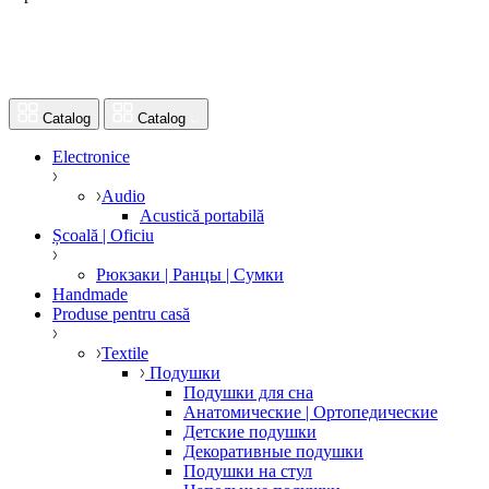
Catalog
Catalog
Electronice
Audio
Acustică portabilă
Școală | Oficiu
Рюкзаки | Ранцы | Сумки
Handmade
Produse pentru casă
Textile
Подушки
Подушки для сна
Анатомические | Ортопедические
Детские подушки
Декоративные подушки
Подушки на стул