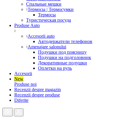
Спальные мешки
Термосы | Термосумки
Термосы
Туристическая посуда
Produse Auto
Accesorii auto
Автодержатели телефонов
Amenajare salonului
Подушки под поясницу
Подушки на подголовник
Декоративные подушки
Оплетки на руль
Accesorii
New
Produse noi
Recenzii despre magazin
Recenzii despre produse
Diferite