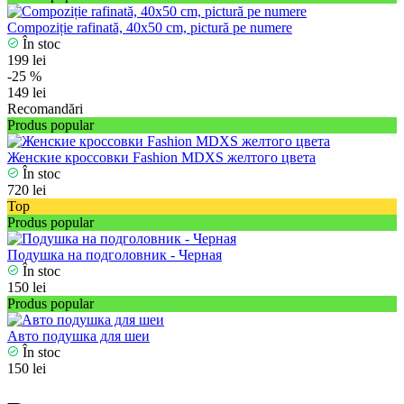
Compoziție rafinată, 40x50 cm, pictură pe numere
În stoc
199 lei
-25 %
149 lei
Recomandări
Produs popular
Женские кроссовки Fashion MDXS желтого цвета
În stoc
720 lei
Top
Produs popular
Подушка на подголовник - Черная
În stoc
150 lei
Produs popular
Авто подушка для шеи
În stoc
150 lei