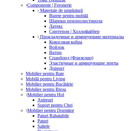
Componente | Feronerie
Materiale de umplutură
Burete pentru mobilă
Шарики пенополистирола
Латекс
Синтепон | Холлофайбер
Прокладочные и армирующие материалы
Кокосовая койра
Войлок
Ватин
Спанбонд (Флизелин)
Эластичные и армирующие ленты
Дорнит
Mobilier pentru Baie
Mobilă pentru Living
Mobilier pentru Bucătărie
Mobilier pentru Birou
Mobilier pentru Hol
Antreuri
Suport pentru Chei
Mobilier pentru Dormitor
Paturi Rabatabile
Paturi
Saltele