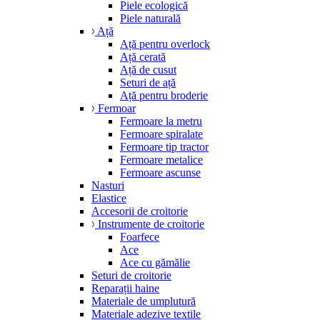
Piele ecologică
Piele naturală
Ață
Ață pentru overlock
Ață cerată
Ață de cusut
Seturi de ață
Ață pentru broderie
Fermoar
Fermoare la metru
Fermoare spiralate
Fermoare tip tractor
Fermoare metalice
Fermoare ascunse
Nasturi
Elastice
Accesorii de croitorie
Instrumente de croitorie
Foarfece
Ace
Ace cu gămălie
Seturi de croitorie
Reparații haine
Materiale de umplutură
Materiale adezive textile