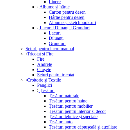
Linere
Albume și hârtie
Carton pentru desen
Hârtie pentru desen
Albume și sketchbook-uri
Lacuri | Diluanți | Grunduri
Lacuri
Diluanți
Grunduri
Seturi pentru lucru manual
Tricotat și Fire
Fire
Andrele
Croșete
Seturi pentru tricotat
Croitorie și Textile
Panglici
Țesături
Țesături naturale
Țesături pentru haine
Țesături pentru mobilier
Țesături pentru interior și decor
Țesături tehnice și speciale
Țesături auto
Țesături pentru căptușeală și auxiliare