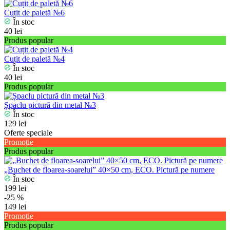
Cuțit de paletă №6
În stoc
40 lei
Produs popular
Cuțit de paletă №4
În stoc
40 lei
Produs popular
Șpaclu pictură din metal №3
În stoc
129 lei
Oferte speciale
Promoție
Produs popular
„Buchet de floarea-soarelui” 40×50 cm, ECO. Pictură pe numere
În stoc
199 lei
-25 %
149 lei
Promoție
Produs popular