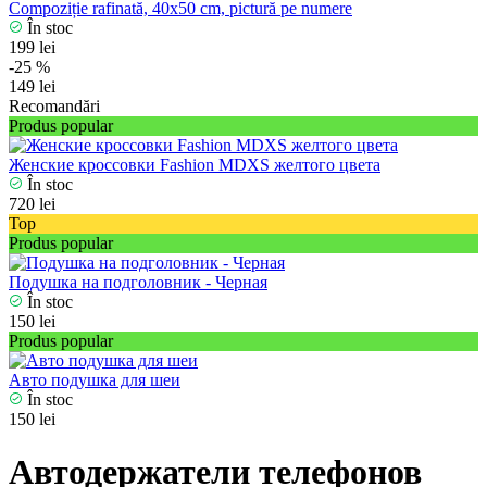
Compoziție rafinată, 40x50 cm, pictură pe numere
În stoc
199 lei
-25 %
149 lei
Recomandări
Produs popular
Женские кроссовки Fashion MDXS желтого цвета
În stoc
720 lei
Top
Produs popular
Подушка на подголовник - Черная
În stoc
150 lei
Produs popular
Авто подушка для шеи
În stoc
150 lei
Автодержатели телефонов