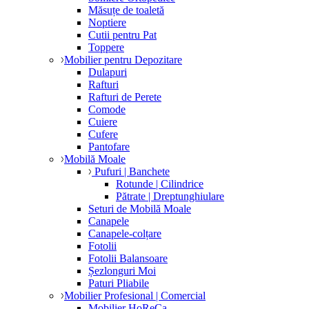
Măsuțe de toaletă
Noptiere
Cutii pentru Pat
Toppere
Mobilier pentru Depozitare
Dulapuri
Rafturi
Rafturi de Perete
Comode
Cuiere
Cufere
Pantofare
Mobilă Moale
Pufuri | Banchete
Rotunde | Cilindrice
Pătrate | Dreptunghiulare
Seturi de Mobilă Moale
Canapele
Canapele-colțare
Fotolii
Fotolii Balansoare
Șezlonguri Moi
Paturi Pliabile
Mobilier Profesional | Comercial
Mobilier HoReCa