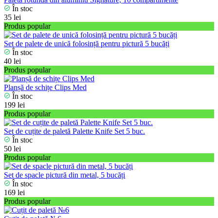
În stoc
35 lei
Produs popular
Set de palete de unică folosință pentru pictură 5 bucăți
În stoc
40 lei
Produs popular
Planșă de schițe Clips Med
În stoc
199 lei
Produs popular
Set de сuțite de paletă Palette Knife Set 5 buc.
În stoc
50 lei
Produs popular
Set de spacle pictură din metal, 5 bucăți
În stoc
169 lei
Produs popular