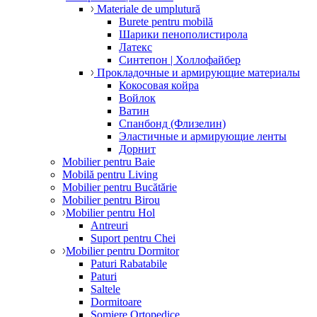
Materiale de umplutură
Burete pentru mobilă
Шарики пенополистирола
Латекс
Синтепон | Холлофайбер
Прокладочные и армирующие материалы
Кокосовая койра
Войлок
Ватин
Спанбонд (Флизелин)
Эластичные и армирующие ленты
Дорнит
Mobilier pentru Baie
Mobilă pentru Living
Mobilier pentru Bucătărie
Mobilier pentru Birou
Mobilier pentru Hol
Antreuri
Suport pentru Chei
Mobilier pentru Dormitor
Paturi Rabatabile
Paturi
Saltele
Dormitoare
Somiere Ortopedice