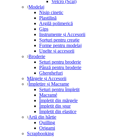
Velcro (Scai)
Modelaj
Nisip cinetic
Plastilină
Argilă polimerică
Gips
Instrumente și Accesorii
Șorțuri pentru creație
Forme pentru modelaj
Unelte și accesorii
Broderie
Seturi pentru broderie
Pânză pentru broderie
Gherghefuri
Mărgele și Accesorii
Împletire și Macrame
Seturi pentru împletit
Macramé
Împletit din mărgele
Împletit din șnur
Împletit din elastice
Artă din hârtie
Quilling
Origami
Scrapbooking