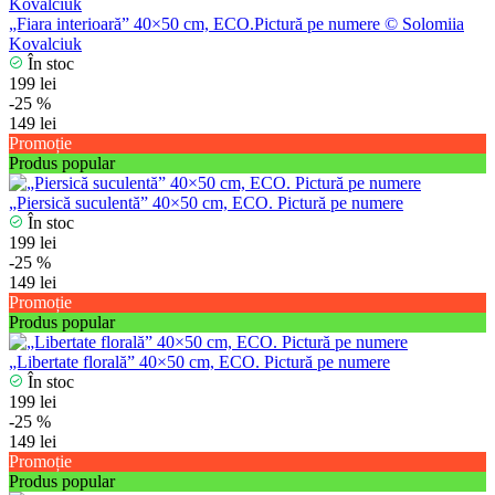
„Fiara interioară” 40×50 cm, ECO.Pictură pe numere © Solomiia
Kovalciuk
În stoc
199 lei
-25 %
149 lei
Promoție
Produs popular
„Piersică suculentă” 40×50 cm, ECO. Pictură pe numere
În stoc
199 lei
-25 %
149 lei
Promoție
Produs popular
„Libertate florală” 40×50 cm, ECO. Pictură pe numere
În stoc
199 lei
-25 %
149 lei
Promoție
Produs popular