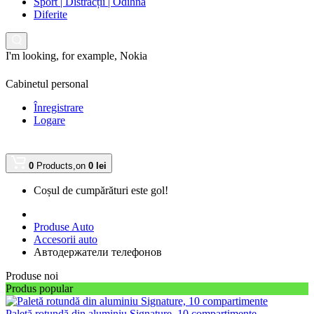
Sport | Distracții | Odihnă
Diferite
I'm looking, for example,
Nokia
Cabinetul personal
Înregistrare
Logare
0
Products,
on
0 lei
Coșul de cumpărături este gol!
Produse Auto
Accesorii auto
Автодержатели телефонов
Produse noi
Produs popular
Paletă rotundă din aluminiu Signature, 10 compartimente