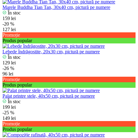
Marele Buddha Tian Tan, 30x40 cm, pictură pe numere
În stoc
159 lei
-20 %
127 lei
Promoție
Produs popular
Lebede îndrăgostite, 20x30 cm, pictură pe numere
În stoc
129 lei
-26 %
96 lei
Promoție
Produs popular
Palat printre stele, 40x50 cm, pictură pe numere
În stoc
199 lei
-25 %
149 lei
Promoție
Produs popular