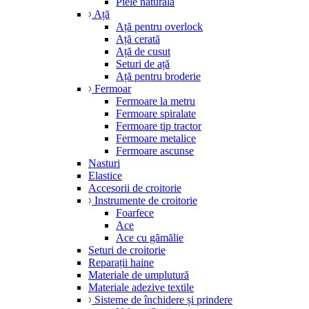
Piele naturală
Ață
Ață pentru overlock
Ață cerată
Ață de cusut
Seturi de ață
Ață pentru broderie
Fermoar
Fermoare la metru
Fermoare spiralate
Fermoare tip tractor
Fermoare metalice
Fermoare ascunse
Nasturi
Elastice
Accesorii de croitorie
Instrumente de croitorie
Foarfece
Ace
Ace cu gămălie
Seturi de croitorie
Reparații haine
Materiale de umplutură
Materiale adezive textile
Sisteme de închidere și prindere