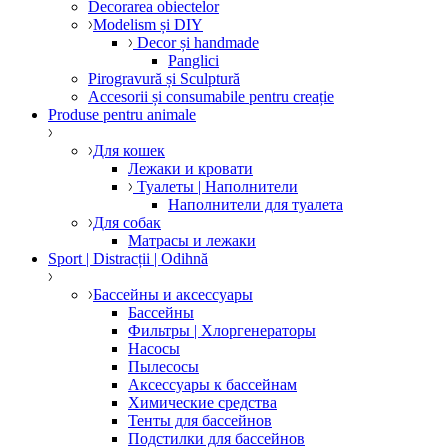
Decorarea obiectelor
Modelism și DIY
Decor și handmade
Panglici
Pirogravură și Sculptură
Accesorii și consumabile pentru creație
Produse pentru animale
Для кошек
Лежаки и кровати
Туалеты | Наполнители
Наполнители для туалета
Для собак
Матрасы и лежаки
Sport | Distracții | Odihnă
Бассейны и аксессуары
Бассейны
Фильтры | Хлоргенераторы
Насосы
Пылесосы
Аксессуары к бассейнам
Химические средства
Тенты для бассейнов
Подстилки для бассейнов