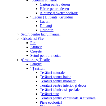
Albume și hârtie
Carton pentru desen
Hârtie pentru desen
Albume și sketchbook-uri
Lacuri | Diluanți | Grunduri
Lacuri
Diluanți
Grunduri
Seturi pentru lucru manual
Tricotat și Fire
Fire
Andrele
Croșete
Seturi pentru tricotat
Croitorie și Textile
Panglici
Țesături
Țesături naturale
Țesături pentru haine
Țesături pentru mobilier
Țesături pentru interior și decor
Țesături tehnice și speciale
Țesături auto
Țesături pentru căptușeală și auxiliare
Piele ecologică