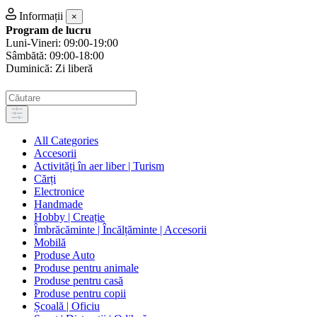
Informații
×
Program de lucru
Luni-Vineri: 09:00-19:00
Sâmbătă: 09:00-18:00
Duminică: Zi liberă
All Categories
Accesorii
Activități în aer liber | Turism
Cărți
Electronice
Handmade
Hobby | Creație
Îmbrăcăminte | Încălțăminte | Accesorii
Mobilă
Produse Auto
Produse pentru animale
Produse pentru casă
Produse pentru copii
Școală | Oficiu