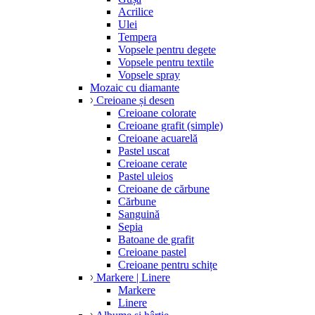
Acrilice
Ulei
Tempera
Vopsele pentru degete
Vopsele pentru textile
Vopsele spray
Mozaic cu diamante
Creioane și desen
Creioane colorate
Creioane grafit (simple)
Creioane acuarelă
Pastel uscat
Creioane cerate
Pastel uleios
Creioane de cărbune
Cărbune
Sanguină
Sepia
Batoane de grafit
Creioane pastel
Creioane pentru schițe
Markere | Linere
Markere
Linere