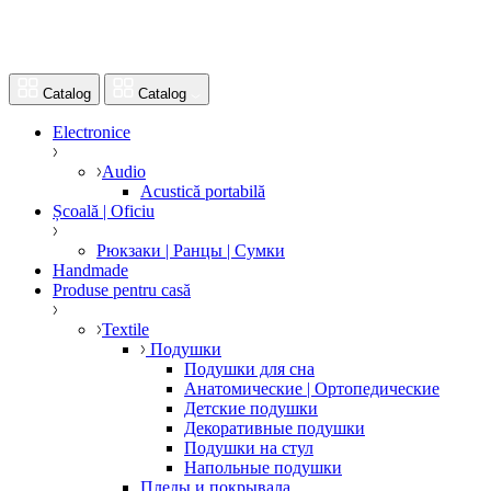
Catalog
Catalog
Electronice
Audio
Acustică portabilă
Școală | Oficiu
Рюкзаки | Ранцы | Сумки
Handmade
Produse pentru casă
Textile
Подушки
Подушки для сна
Анатомические | Ортопедические
Детские подушки
Декоративные подушки
Подушки на стул
Напольные подушки
Пледы и покрывала