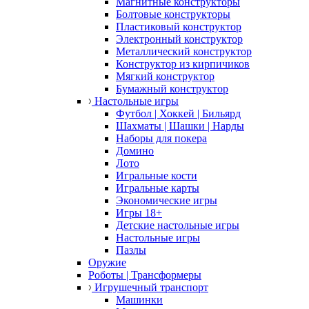
Магнитные конструкторы
Болтовые конструкторы
Пластиковый конструктор
Электронный конструктор
Металлический конструктор
Конструктор из кирпичиков
Мягкий конструктор
Бумажный конструктор
Настольные игры
Футбол | Хоккей | Бильярд
Шахматы | Шашки | Нарды
Наборы для покера
Домино
Лото
Игральные кости
Игральные карты
Экономические игры
Игры 18+
Детские настольные игры
Настольные игры
Пазлы
Оружие
Роботы | Трансформеры
Игрушечный транспорт
Машинки