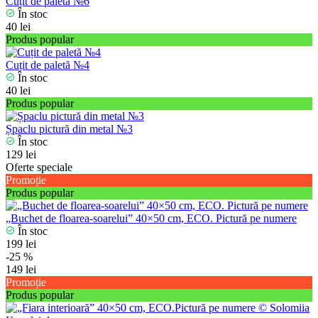
Cuțit de paletă №6
În stoc
40 lei
Produs popular
Cuțit de paletă №4
În stoc
40 lei
Produs popular
Șpaclu pictură din metal №3
În stoc
129 lei
Oferte speciale
Promoție
Produs popular
„Buchet de floarea-soarelui” 40×50 cm, ECO. Pictură pe numere
În stoc
199 lei
-25 %
149 lei
Promoție
Produs popular