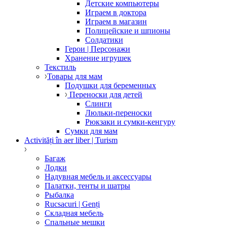
Детские компьютеры
Играем в доктора
Играем в магазин
Полицейские и шпионы
Солдатики
Герои | Персонажи
Хранение игрушек
Текстиль
Товары для мам
Подушки для беременных
Переноски для детей
Слинги
Люльки-переноски
Рюкзаки и сумки-кенгуру
Сумки для мам
Activități în aer liber | Turism
Багаж
Лодки
Надувная мебель и аксессуары
Палатки, тенты и шатры
Рыбалка
Rucsacuri | Genți
Складная мебель
Спальные мешки