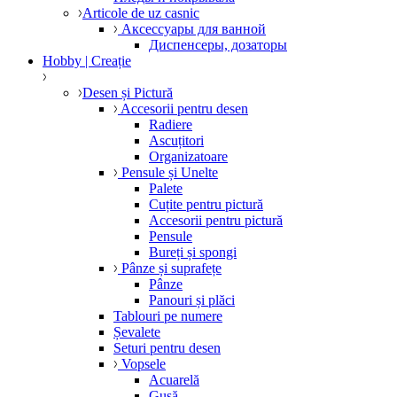
Articole de uz casnic
Аксессуары для ванной
Диспенсеры, дозаторы
Hobby | Creație
Desen și Pictură
Accesorii pentru desen
Radiere
Ascuțitori
Organizatoare
Pensule și Unelte
Palete
Cuțite pentru pictură
Accesorii pentru pictură
Pensule
Bureți și spongi
Pânze și suprafețe
Pânze
Panouri și plăci
Tablouri pe numere
Șevalete
Seturi pentru desen
Vopsele
Acuarelă
Gușă