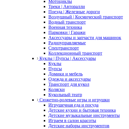
Мотоциклы
Треки | Авторалли
Поезда | Железные дороги
Воздушный | Космический транспорт
Водный транспорт
Военная техника
Парковки | Гаражи
Аксессуары и запчасти для машинок
Радиоуправляемые
Спецтранспорт
Коллекционный транспорт
Куклы | Пупсы | Аксессуары
Куклы
Пупсы
Домики и мебель
Одежда и аксессуары
Транспорт для кукол
Коляски
Кукольный театр
Сюжетно-ролевые игры и игрушки
Игрушечная еда и посуда
Детские кухни и бытовая техника
Детские музыкальные инструменты
Играем в салон красоты
Детские наборы инструментов