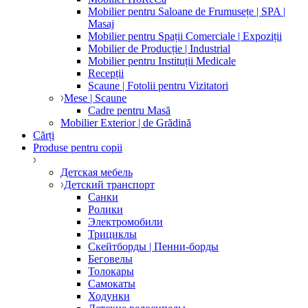
Mobilier pentru Saloane de Frumusețe | SPA |
Masaj
Mobilier pentru Spații Comerciale | Expoziții
Mobilier de Producție | Industrial
Mobilier pentru Instituții Medicale
Recepții
Scaune | Fotolii pentru Vizitatori
Mese | Scaune
Cadre pentru Masă
Mobilier Exterior | de Grădină
Cărți
Produse pentru copii
Детская мебель
Детский транспорт
Санки
Ролики
Электромобили
Трициклы
Скейтборды | Пенни-борды
Беговелы
Толокары
Самокаты
Ходунки