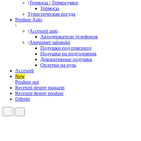
Термосы | Термосумки
Термосы
Туристическая посуда
Produse Auto
Accesorii auto
Автодержатели телефонов
Amenajare salonului
Подушки под поясницу
Подушки на подголовник
Декоративные подушки
Оплетки на руль
Accesorii
New
Produse noi
Recenzii despre magazin
Recenzii despre produse
Diferite