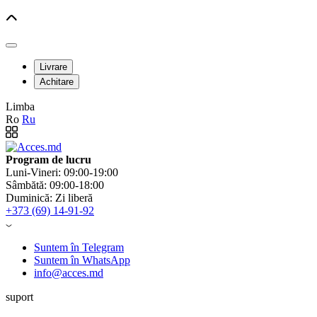
Livrare
Achitare
Limba
Ro
Ru
Program de lucru
Luni-Vineri: 09:00-19:00
Sâmbătă: 09:00-18:00
Duminică: Zi liberă
+373 (69) 14-91-92
Suntem în Telegram
Suntem în WhatsApp
info@acces.md
suport