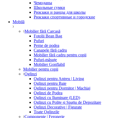
Чемоданы
Школьные сумки
Рюкзаки и ранцы для школы
Рюкзаки спортивные и городские
Mobilă
Mobilier fără Carcasă
Fotolii Bean Bag
Pufuri
Perne de podea
Canapele fără cadru
Mobilier fără cadru pentru copii
Pufuri-măsuțe
Mobilier Gonflabil
Mobilier pentru copii
Oglinzi
Oglinzi pentru Antreu | Living
Oglinzi pentru Baie
Oglinzi pentru Dormitor | Machiaj
Oglinzi de Podea
Oglinzi cu Iluminare (LED)
Oglinzi cu Polițe și Spațiu de Depozitare
Oglinzi Decorative | Figurate
Toate Oglinzile
Componente | Feronerie