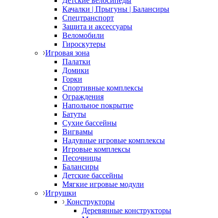
Детские велосипеды
Качалки | Прыгуны | Балансиры
Спецтранспорт
Защита и аксессуары
Веломобили
Гироскутеры
Игровая зона
Палатки
Домики
Горки
Спортивные комплексы
Ограждения
Напольное покрытие
Батуты
Сухие бассейны
Вигвамы
Надувные игровые комплексы
Игровые комплексы
Песочницы
Балансиры
Детские бассейны
Мягкие игровые модули
Игрушки
Конструкторы
Деревянные конструкторы