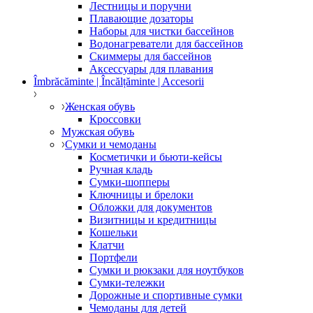
Лестницы и поручни
Плавающие дозаторы
Наборы для чистки бассейнов
Водонагреватели для бассейнов
Скиммеры для бассейнов
Аксессуары для плавания
Îmbrăcăminte | Încălțăminte | Accesorii
Женская обувь
Кроссовки
Мужская обувь
Сумки и чемоданы
Косметички и бьюти-кейсы
Ручная кладь
Сумки-шопперы
Ключницы и брелоки
Обложки для документов
Визитницы и кредитницы
Кошельки
Клатчи
Портфели
Сумки и рюкзаки для ноутбуков
Сумки-тележки
Дорожные и спортивные сумки
Чемоданы для детей